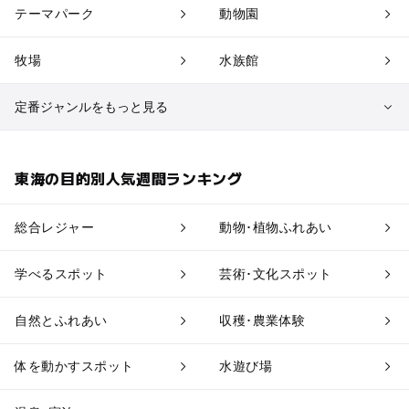
テーマパーク
動物園
牧場
水族館
定番ジャンルをもっと見る
植物園・フラワーパーク
自然景観
東海の目的別人気週間ランキング
果物狩り・収穫体験
博物館・科学館
総合レジャー
動物･植物ふれあい
工場見学
体験施設
学べるスポット
芸術･文化スポット
アスレチック
公園・総合公園
自然とふれあい
収穫･農業体験
温泉・銭湯
ホテル・旅館
体を動かすスポット
水遊び場
道の駅
観光