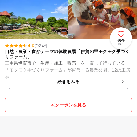
保存
1671
4.6
24件
自然・農業・食がテーマの体験農場「伊賀の里モクモク手づく
りファーム」
三重県伊賀市で「生産・加工・販売」を一貫して行っている
「モクモク手づくりファーム」が運営する農業公園。12の工房
や専門店、４つのレストラン・カフェ、3か所の体験教室があ
続きをみる
る他、田んぼや農場、いかだ...
クーポンを見る