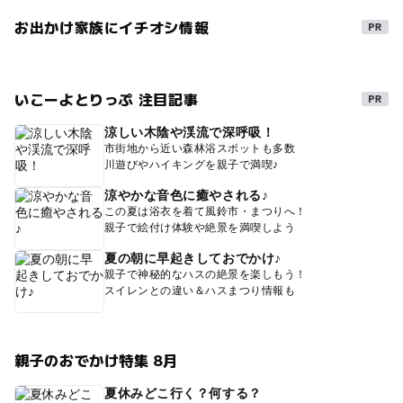
お出かけ家族にイチオシ情報
いこーよとりっぷ 注目記事
涼しい木陰や渓流で深呼吸！
市街地から近い森林浴スポットも多数
川遊びやハイキングを親子で満喫♪
涼やかな音色に癒やされる♪
この夏は浴衣を着て風鈴市・まつりへ！
親子で絵付け体験や絶景を満喫しよう
夏の朝に早起きしておでかけ♪
親子で神秘的なハスの絶景を楽しもう！
スイレンとの違い＆ハスまつり情報も
親子のおでかけ特集 8月
夏休みどこ行く？何する？