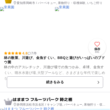
愛知県岡崎市 / バーベキュー, 果物狩り・収穫体験, いちご狩り
保存
691
4.8
7件
林の散策、川遊び、金魚すくい、BBQと遊びがいっぱいのブド
ウ園
林の中のアスレチック、川遊び場での魚つかみ、卓球、金魚す
くい、噴水水遊び場,大型プールなど、さまざまな年代で楽しめ
るぶどう園です。近くには浅瀬の川があり、めだかやドジョウ
続きをみる
などの魚を追っかけて水遊...
はままつ フルーツパーク 時之栖
2
静岡県浜松市浜名区 / キャンプ場, バーベキュー, 果物狩り・収穫
体験, いちご狩り, 農業体験, 工場見学, アスレチック, 公園・総合