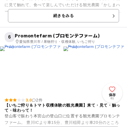
に見て触れて、食べて楽しんでいただける観光農園「かしまハ
ーベスト」。 いちご狩りは有機肥料を使った全ハウス土耕栽
続きをみる
培。その場で食べるイ...
Promontefarm (プロモンテファーム)
6
愛知県豊川市 / 果物狩り・収穫体験, いちご狩り
保存
61
3.0
2件
【いちご狩り＆トマト収穫体験の観光農園】来て・見て・触っ
て・味わって！
登山客で賑わう本宮山の登山口に位置する観光農園プロモンテ
ファーム。 豊川ICより車15分、豊川稲荷より車20分のところ