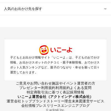
人気のお出かけ先を探す
全国からプール子連れおでかけスポットを探す
北海道･東北のプールおでかけ
北陸･甲信越のプールおでかけ
関東のプールおでかけ
東海のプールおでかけ
関西のプールおでかけ
中国･四国のプールおでかけ
子どもとお出かけ情報サイト「いこーよ」は、子どものおでかけ
九州･沖縄のプールおでかけ
情報、お出かけスポットのクチコミ・親子体験情報、おでかけス
ポット人気ランキングなど、親子のつながり・幸せを願って日々
運営しております。
定番お出かけスポット
遊園地
ご意見やお問い合わせ
施設やイベント運営者の方
動物園
プレゼンター利用規約
利用規約
よくある質問
バーベキュー
特定商取引法に基づく表記
採用情報
釣り
いこーよ運営会社（アクトインディ株式会社）
運営会社トップ
ブランドストーリー
理念
未来図
運営サービス
牧場
会社情報
プレスリリース
エンジニアブログ
プール
© actindi Inc.