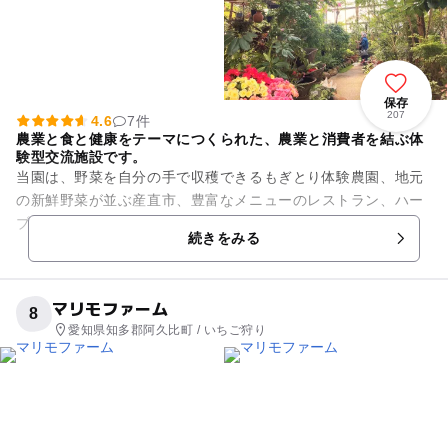
保存
207
4.6
7件
農業と食と健康をテーマにつくられた、農業と消費者を結ぶ体
験型交流施設です。
当園は、野菜を自分の手で収穫できるもぎとり体験農園、地元
の新鮮野菜が並ぶ産直市、豊富なメニューのレストラン、ハー
ブの香りが漂うお風呂、350種の植物を展示する観賞温室が詰
続きをみる
まった一体型の施設です。...
マリモファーム
8
愛知県知多郡阿久比町 / いちご狩り