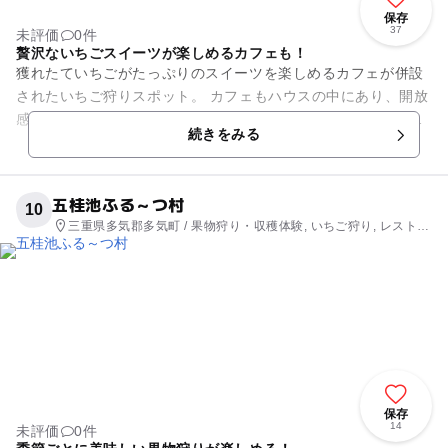
保存
37
未評価
0件
贅沢ないちごスイーツが楽しめるカフェも！
獲れたていちごがたっぷりのスイーツを楽しめるカフェが併設
されたいちご狩りスポット。 カフェもハウスの中にあり、開放
感溢れる店内（？）はほっと一息つくのにぴったりです。「人
続きをみる
に優しい。地球に優しい...
五桂池ふる～つ村
10
三重県多気郡多気町 / 果物狩り・収穫体験, いちご狩り, レストラ
ン・カフェ
保存
14
未評価
0件