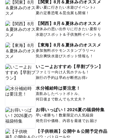
【関東】8月＆夏休みのオススメ
暑い夏に行きたい水遊びイベント♪
夏の定番恐竜＆昆虫展も開催！
【関西】8月＆夏休みのオススメ
夏休みの思い出作りに行きたい夏祭り
水遊びスポット＆子供無料イベントも
【東海】8月＆夏休みのオススメ
参加無料ポケモンスタンプラリー♪
気分爽快水遊びスポット情報も！
いこーよおすすめ【早割プラン】
ファミリー向け人気ホテルも！
旅行の予約は早めが断然お得♪
水分補給時は要注意！
直飲みしたペットボトル、
何日後まで飲んでも大丈夫？
お得いっぱい！2026夏の福袋特集
早い者勝ち！数量限定の人気福袋
発売日や価格、内容を最速でお届け
【子供映画】公開中＆公開予定作品
パウ・パトロールや