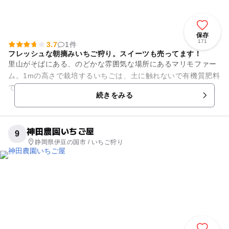
保存
171
3.7
1件
フレッシュな朝摘みいちご狩り。スイーツも売ってます！
里山がそばにある、のどかな雰囲気な場所にあるマリモファー
ム。1mの高さで栽培するいちごは、土に触れないで有機質肥料
で育っているので、清潔で、そのまま安心して食べられます。
続きをみる
フレッシュな朝...
神田農園いちご屋
9
静岡県伊豆の国市 / いちご狩り