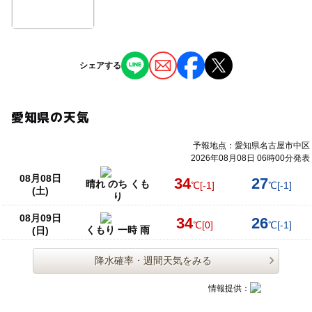
シェアする
愛知県の天気
予報地点：愛知県名古屋市中区
2026年08月08日 06時00分発表
08月08日
34
27
晴れ のち くも
℃
[-1]
℃
[-1]
(土)
り
08月09日
34
26
℃
[0]
℃
[-1]
くもり 一時 雨
(日)
降水確率・週間天気をみる
情報提供：