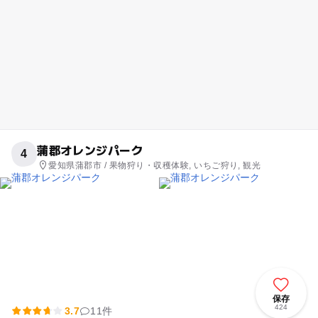
蒲郡オレンジパーク
4
愛知県蒲郡市 / 果物狩り・収穫体験, いちご狩り, 観光
保存
424
3.7
11件