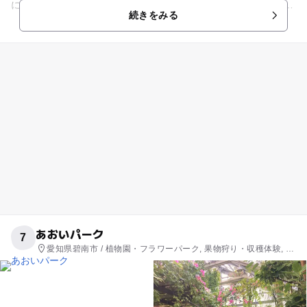
にあります。 あふれるように漂ういちごらしい香りと甘くて濃
続きをみる
厚な、和み...
あおいパーク
7
愛知県碧南市 / 植物園・フラワーパーク, 果物狩り・収穫体験, い
ちご狩り, 温泉・銭湯