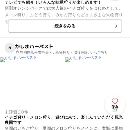
テレビでも紹介！いろんな味覚狩りが楽しめます！
蒲郡オレンジパークでは大人気のイチゴ狩りをはじめとして、
メロン狩り、ぶどう狩り、みかん狩りなどさまざまな果物狩り
を楽しむことができます！また、たくさんの種類の果物狩りを
続きをみる
用意しているので、年中無休...
かしまハーベスト
5
静岡県浜松市中央区 / 果物狩り・収穫体験, いちご狩り
保存
123
未評価
0件
イチゴ狩り・メロン狩り、遊びに来て、楽しんでいただく観光
農園です
冬期のいちご狩り、夏期のメロン狩りをメインに、実際に果物