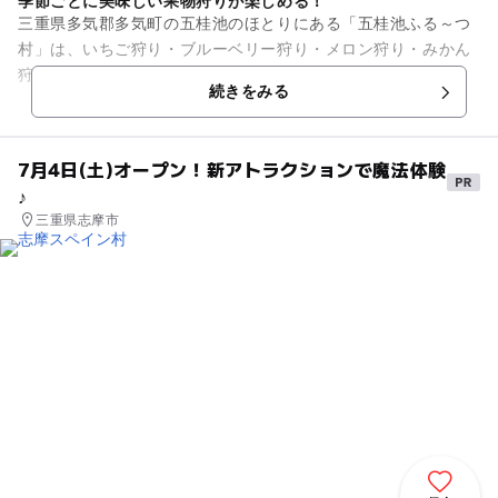
季節ごとに美味しい果物狩りが楽しめる！
三重県多気郡多気町の五桂池のほとりにある「五桂池ふる～つ
村」は、いちご狩り・ブルーベリー狩り・メロン狩り・みかん
狩りなど、1年を通して旬の果物狩りが楽しめる観光農園で
続きをみる
す。「五桂池 ふるさと村」に...
7月4日(土)オープン！新アトラクションで魔法体験
♪
三重県志摩市