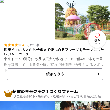
公園, ホテル・旅館
保存
3732
4.3
29件
四季折々に大人から子供まで楽しめるフルーツをテーマにした
レジャーパーク
東京ドーム9個分にも及ぶ広大な敷地で、160種4300本もの果
樹を栽培している農業公園。家族で味覚狩りが楽しめるスポッ
トとして、高い人気を集めています。ワイナリーや地ビールも
続きをみる
飲めるフードコート(...
伊賀の里モクモク手づくりファーム
3
三重県伊賀市 / 果物狩り・収穫体験, いちご狩り, 体験施設, 温
泉・銭湯, ショッピング