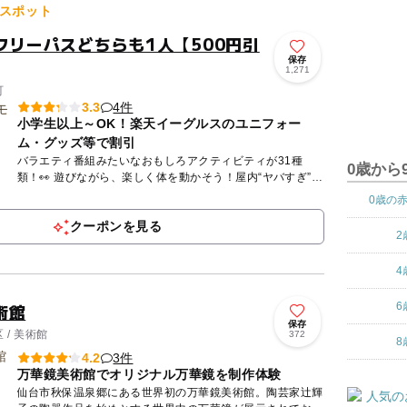
スポット
フリーパスどちらも1人【500円引
保存
1,271
町
4件
3.3
小学生以上～OK！楽天イーグルスのユニフォー
ム・グッズ等で割引
バラエティ番組みたいなおもしろアクティビティが31種
0歳から
類！👀 遊びながら、楽しく体を動かそう！屋内“ヤバすぎ”ア
クティビティ施設 『VS PARKイオンモール新利府 南館店...
0歳の
クーポンを見る
2
4
術館
6
保存
/ 美術館
372
8
3件
4.2
万華鏡美術館でオリジナル万華鏡を制作体験
仙台市秋保温泉郷にある世界初の万華鏡美術館。陶芸家辻輝