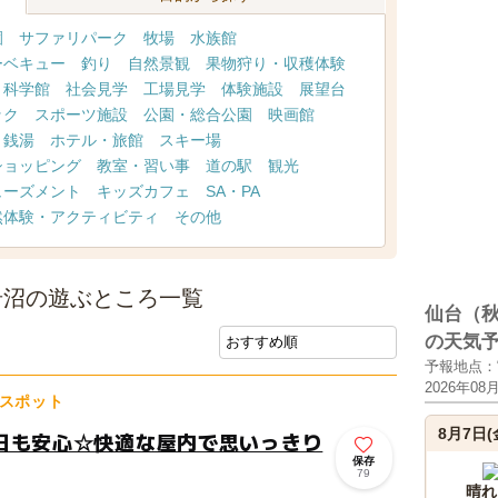
園
サファリパーク
牧場
水族館
ーベキュー
釣り
自然景観
果物狩り・収穫体験
・科学館
社会見学
工場見学
体験施設
展望台
ック
スポーツ施設
公園・総合公園
映画館
・銭湯
ホテル・旅館
スキー場
ショッピング
教室・習い事
道の駅
観光
ューズメント
キッズカフェ
SA・PA
然体験・アクティビティ
その他
岩沼の遊ぶところ一覧
仙台（
の天気
予報地点：
2026年08
スポット
8月7日(
日も安心☆快適な屋内で思いっきり
保存
79
晴れ