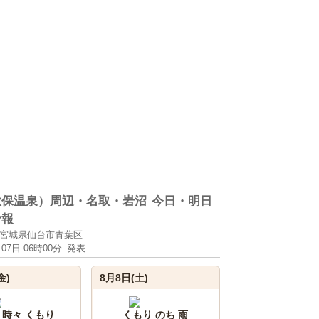
秋保温泉）周辺・名取・岩沼
今日・明日
予報
宮城県仙台市青葉区
月07日 06時00分
発表
金)
8月8日(土)
 時々 くもり
くもり のち 雨