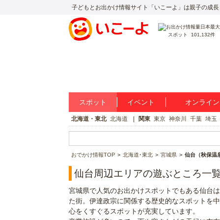
子どもとお出かけ情報サイト「いこーよ」は親子の成長
スポット
101,132件
スポット
イベント
オンライン
北海道・東北
北海道
関東
東京
神奈川
千葉
埼玉
おでかけ情報TOP
北海道･東北
宮城県
仙台（秋保温
仙台周辺エリアの遊ぶところ一
宮城県で人気のお出かけスポットでもある仙台は
た街。伊達政宗に関係する歴史的なスポットを中
心をくすぐるスポットが充実しています。