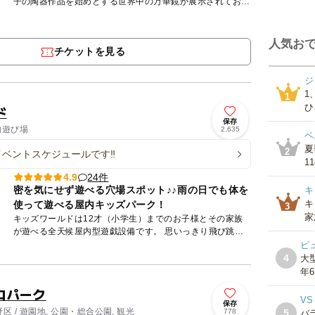
子の陶器作品を始めとする世界中の万華鏡が展示されてお
り、実際に触れて見ることができるものもあります。ミュー
ジアムショップ...
人気おで
チケットを見る
ジ
1
1
ひ
ド
保存
内遊び場
2,635
ベ
夏
2
イベントスケジュールです‼
1
24件
4.9
密を気にせず遊べる穴場スポット♪♪雨の日でも体を
キ
キ
使って遊べる屋内キッズパーク！
3
家
キッズワールドは12才（小学生）までのお子様とその家族
が遊べる全天候屋内型遊戯設備です。 思いっきり飛び跳ね
て遊べるふわふわワールドや映像と人が繰り広げる大型絵本
ピ
劇場、...
4
大
年6
コパーク
V
保存
 / 遊園地, 公園・総合公園, 観光
778
5
バ