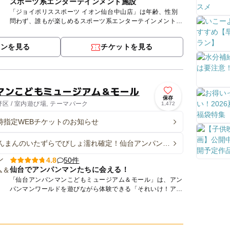
スポーツ系エンターテインメント施設
「ジョイポリススポーツ イオン仙台中山店」は年齢、性別
問わず、誰もが楽しめるスポーツ系エンターテインメント施
設です。 スポーツの定番と言える「バドミントン」や「卓
球」、「バ...
ポンを見る
チケットを見る
マンこどもミュージアム＆モール
保存
 / 室内遊び場, テーマパーク
1,472
日時指定WEBチケットのお知らせ
んまんのいたずらでびしょ濡れ確定！仙台アンパンマ
ージアムで水あそび
50件
4.8
仙台でアンパンマンたちに会える！
「仙台アンパンマンこどもミュージアム＆モール」は、アン
パンマンワールドを遊びながら体験できる「それいけ！アン
パンマン」のテーマパーク。 2階ミュージアムの「やなせた
かし...