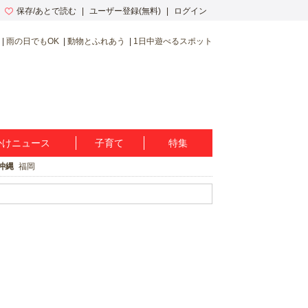
保存/あとで読む
ユーザー登録(無料)
ログイン
雨の日でもOK
動物とふれあう
1日中遊べるスポット
かけニュース
子育て
特集
沖縄
福岡