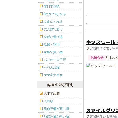
非日常体験
学びにつながる
文化にふれる
大人数で遊ぶ
身近な遊び場
キッズワール
温泉・宿泊
宮城県名取市 / 室
家族で買い物
8月の
お知らせ
パパの一人子守
パパ大活躍
ママ友大集合
結果の並び替え
おすすめ順
人気順
スマイルグリ
総合評価が高い順
幼児評価が高い順
宮城県仙台市宮城野区