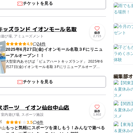
チケットを見る
キッズランド イオンモール名取
保存
内遊び場, アミューズメント
2,715
24件
4.9
2025年6月27日(金)イオンモール名取３Fにリニュ
ーアルオープン！！
大型室内あそびば「ピュアハートキッズランド」 2025年6
月27日(金)イオンモール名取３Fにリニューアルオープ
ン！！ ピュアキッズは完全会員制の大型室内公園です。
編集部
店...
チケットを見る
スポーツ イオン仙台中山店
保存
 室内遊び場, スポーツ施設
1,602
4件
3.5
もっと気軽にスポーツを楽しもう！みんなで遊べる