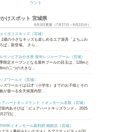
かけスポット 宮城県
8月3日更新（7月27日～8月2日分）
ョイポリスキッズ（宮城）
、2歳の小さなキッズも楽しめるエア遊具「よちふわ
ろば」新登場。 さら...
ルサンピアみやぎ泉 屋外レジャープール（宮城）
季限定オープンとなる屋外プールの目玉は、128mと
18mの二つの大きな...
ッズワールド（宮城）
ッズワールドは12才（小学生）までのお子様とその
族が遊べる全天候屋内型...
ュアハートキッズランド イオンモール名取（宮城）
型室内あそびば「ピュアハートキッズランド」 2025
月27日(...
S PARKイオンモール新利府 南館店（宮城）
ラエティ番組みたいなおもしろアクティビティが31