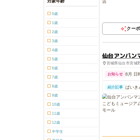
対象年齢
0歳
1歳
クー
2歳
3歳
4歳
仙台アンパン
5歳
宮城県仙台市宮城野区
6歳
8月 
お知らせ
7歳
8歳
ばいき
紹介記事
ンミュ
9歳
10歳
11歳
12歳
中学生