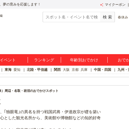
、夢の育みを応援します！
マイクーポン
春休み
イベント
ランキング
年齢別おでかけ
おで
東海
愛知
北陸・甲信越
関西
大阪
京都
兵庫
中国・四国
九州・
泉）周辺・名取・岩沼のおでかけスポット
覧
、｢独眼竜｣の異名を持つ戦国武将・伊達政宗が礎を築い
心とした観光名所から、美術館や博物館などの知的好奇