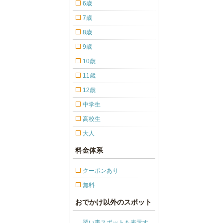
6歳
7歳
8歳
9歳
10歳
11歳
12歳
中学生
高校生
大人
料金体系
クーポンあり
無料
おでかけ以外のスポット
習い事スポットも表示す