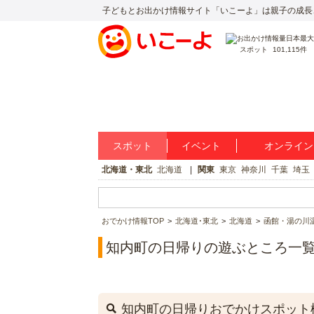
子どもとお出かけ情報サイト「いこーよ」は親子の成長
スポット
101,115件
スポット
イベント
オンライン
北海道・東北
北海道
関東
東京
神奈川
千葉
埼玉
おでかけ情報TOP
北海道･東北
北海道
函館・湯の川
知内町の日帰りの遊ぶところ一
知内町の日帰りおでかけスポット