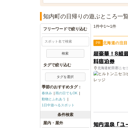
知内町の日帰りの遊ぶところ一
1件中1〜1件
フリーワードで絞り込む
北海道の注目
PR
超豪華！8組
料宿泊券
タグで絞り込む
北海道虻田郡ニセ
タグを選択
季節のおすすめタグ：
春休み
雨の日でもOK
動物とふれあう
1日中遊べるスポット
条件検索
知内温泉「ユ
屋内・屋外