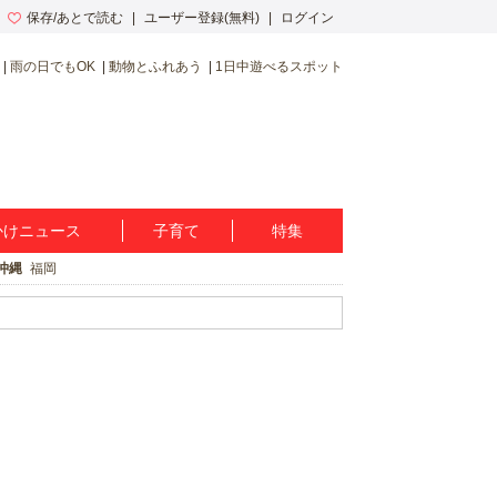
保存/あとで読む
ユーザー登録(無料)
ログイン
雨の日でもOK
動物とふれあう
1日中遊べるスポット
かけニュース
子育て
特集
沖縄
福岡