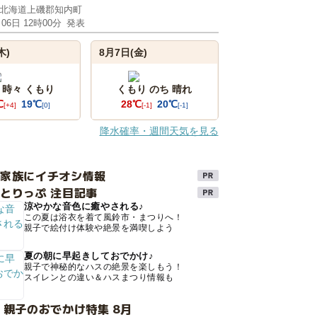
北海道上磯郡知内町
月06日 12時00分
発表
木)
8月7日(金)
 時々 くもり
くもり のち 晴れ
℃
19℃
28℃
20℃
[+4]
[0]
[-1]
[-1]
降水確率・週間天気を見る
け家族にイチオシ情報
とりっぷ 注目記事
涼やかな音色に癒やされる♪
この夏は浴衣を着て風鈴市・まつりへ！
親子で絵付け体験や絶景を満喫しよう
夏の朝に早起きしておでかけ♪
親子で神秘的なハスの絶景を楽しもう！
スイレンとの違い＆ハスまつり情報も
 親子のおでかけ特集 8月