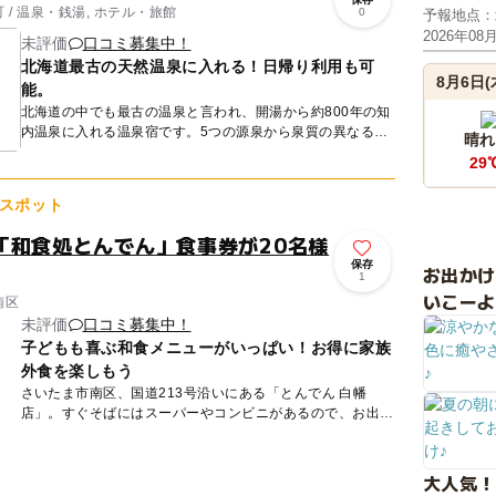
/ 温泉・銭湯, ホテル・旅館
0
予報地点：
2026年08
未評価
口コミ募集中！
北海道最古の天然温泉に入れる！日帰り利用も可
8月6日(
能。
北海道の中でも最古の温泉と言われ、開湯から約800年の知
内温泉に入れる温泉宿です。5つの源泉から泉質の異なるお
晴れ
湯を引いた浴槽があり、内湯はもちろん、知内の豊かな自然
29
を感じなが...
スポット
「和食処とんでん」食事券が20名様
保存
お出か
1
いこーよ
南区
未評価
口コミ募集中！
子どもも喜ぶ和食メニューがいっぱい！お得に家族
外食を楽しもう
さいたま市南区、国道213号沿いにある「とんでん 白幡
店」。すぐそばにはスーパーやコンビニがあるので、お出か
けの合間に立ち寄るのに便利な食事処です。 店内はイス席
をはじ...
大人気！