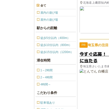
北海道上磯郡知内町 
全て
屋内の遊び場
屋外の遊び場
駅からの距離
徒歩5分以内（400m）
埼玉県の注目
徒歩10分以内（800m）
PR
徒歩15分以内（1200m）
今すぐ応募！
に当たる
滞在時間
埼玉県さいたま市
1～2時間
2～4時間
4時間～
こだわり条件
駐車場あり