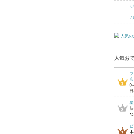
6
8
人気おで
フ
店
1
0
日
星
新
2
な
ビ
木
3