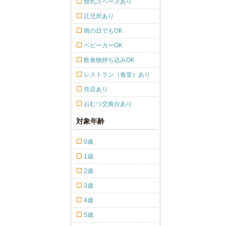
授乳スペースあり
託児所あり
雨の日でもOK
ベビーカーOK
飲食物持ち込みOK
レストラン（食堂）あり
売店あり
おむつ交換台あり
対象年齢
0歳
1歳
2歳
3歳
4歳
5歳