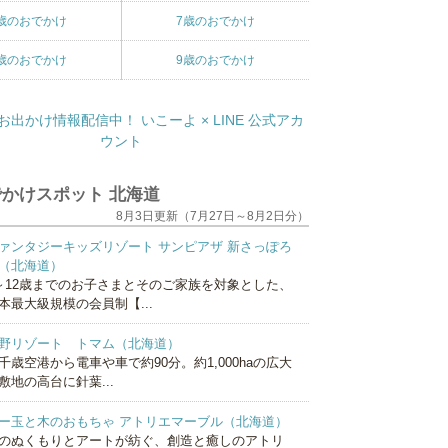
歳のおでかけ
7歳のおでかけ
歳のおでかけ
9歳のおでかけ
かけスポット 北海道
8月3日更新（7月27日～8月2日分）
ァンタジーキッズリゾート サンピアザ 新さっぽろ
（北海道）
～12歳までのお子さまとそのご家族を対象とした、
本最大級規模の会員制【...
野リゾート トマム（北海道）
千歳空港から電車や車で約90分。約1,000haの広大
敷地の高台に針葉...
ー玉と木のおもちゃ アトリエマーブル（北海道）
のぬくもりとアートが紡ぐ、創造と癒しのアトリ