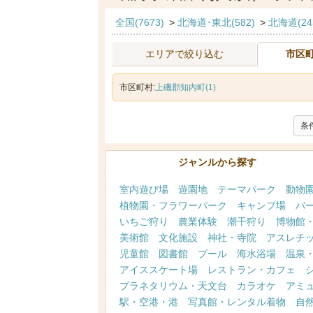
全国(7673)
>
北海道･東北(582)
>
北海道(24
エリアで絞り込む
市区
市区町村:
上磯郡知内町(1)
条
ジャンルから探す
室内遊び場
遊園地
テーマパーク
動物
植物園・フラワーパーク
キャンプ場
バ
いちご狩り
農業体験
潮干狩り
博物館
美術館
文化施設
神社・寺院
アスレチ
児童館
図書館
プール
海水浴場
温泉
アイススケート場
レストラン・カフェ
プラネタリウム・天文台
カラオケ
アミ
駅・空港・港
写真館・レンタル着物
自