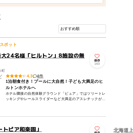
覧
スポット
最大24名様「ヒルトン」8施設の無
保存
163
コ町
4件
4.3
1泊朝食付き！プールに大自然！子ども大満足のヒ
ルトンホテルへ
ホテル隣接の自然体験グラウンド「ピュア」ではツリートレ
ッキングやレールスライダーなど大満足のアスレチックが遊
び放題！ ホテル周辺では、ラフティング・ジップライン・
乗馬体験・...
ートピア和楽園」
北海道
保存