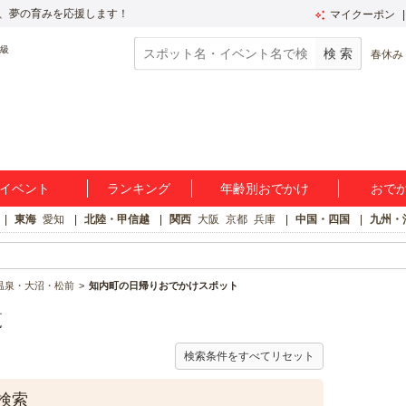
、夢の育みを応援します！
マイクーポン
春休み
イベント
ランキング
年齢別おでかけ
おで
東海
愛知
北陸・甲信越
関西
大阪
京都
兵庫
中国・四国
九州・
温泉・大沼・松前
知内町の日帰りおでかけスポット
覧
検索条件をすべてリセット
検索