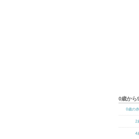
0歳から
0歳の
2
4