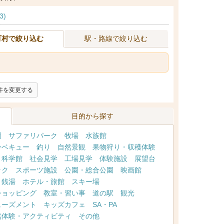
3)
町村で絞り込む
駅・路線で絞り込む
件を変更する
目的から探す
園
サファリパーク
牧場
水族館
ーベキュー
釣り
自然景観
果物狩り・収穫体験
・科学館
社会見学
工場見学
体験施設
展望台
ック
スポーツ施設
公園・総合公園
映画館
・銭湯
ホテル・旅館
スキー場
ショッピング
教室・習い事
道の駅
観光
ューズメント
キッズカフェ
SA・PA
然体験・アクティビティ
その他