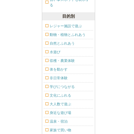
る
目的別
レジャー施設で遊ぶ
動物・植物とふれあう
自然とふれあう
水遊び
収穫・農業体験
体を動かす
非日常体験
学びにつながる
文化にふれる
大人数で遊ぶ
身近な遊び場
温泉・宿泊
家族で買い物