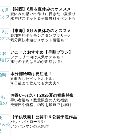
【関西】8月＆夏休みのオススメ
夏休みの思い出作りに行きたい夏祭り
水遊びスポット＆子供無料イベントも
【東海】8月＆夏休みのオススメ
参加無料ポケモンスタンプラリー♪
気分爽快水遊びスポット情報も！
いこーよおすすめ【早割プラン】
ファミリー向け人気ホテルも！
旅行の予約は早めが断然お得♪
水分補給時は要注意！
直飲みしたペットボトル、
何日後まで飲んでも大丈夫？
お得いっぱい！2026夏の福袋特集
早い者勝ち！数量限定の人気福袋
発売日や価格、内容を最速でお届け
【子供映画】公開中＆公開予定作品
パウ・パトロールや
アンパンマンの人気作