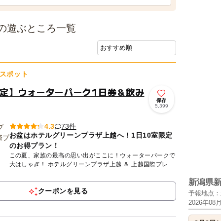
の遊ぶところ一覧
スポット
5限定】ウォーターパーク1日券＆飲み
保存
5,399
73件
4.3
お盆はホテルグリーンプラザ上越へ！1日10室限定
のお得プラン！
この夏、家族の最高の思い出がここに！ウォーターパークで
大はしゃぎ！ ホテルグリーンプラザ上越 ＆ 上越国際プレイ
ランドでエキサイティングに遊ぼう！ 子どもが思いっき
新潟県
り...
クーポンを見る
予報地点：
2026年08