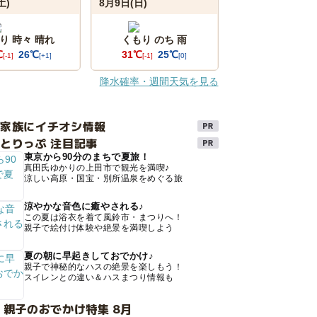
土)
8月9日(日)
り 時々 晴れ
くもり のち 雨
℃
26℃
31℃
25℃
[-1]
[+1]
[-1]
[0]
降水確率・週間天気を見る
け家族にイチオシ情報
とりっぷ 注目記事
東京から90分のまちで夏旅！
真田氏ゆかりの上田市で観光を満喫♪
涼しい高原・国宝・別所温泉をめぐる旅
涼やかな音色に癒やされる♪
この夏は浴衣を着て風鈴市・まつりへ！
親子で絵付け体験や絶景を満喫しよう
夏の朝に早起きしておでかけ♪
親子で神秘的なハスの絶景を楽しもう！
スイレンとの違い＆ハスまつり情報も
 親子のおでかけ特集 8月