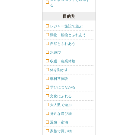
る
目的別
レジャー施設で遊ぶ
動物・植物とふれあう
自然とふれあう
水遊び
収穫・農業体験
体を動かす
非日常体験
学びにつながる
文化にふれる
大人数で遊ぶ
身近な遊び場
温泉・宿泊
家族で買い物