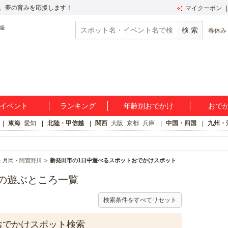
、夢の育みを応援します！
マイクーポン
春休み
イベント
ランキング
年齢別おでかけ
おで
東海
愛知
北陸・甲信越
関西
大阪
京都
兵庫
中国・四国
九州・
・月岡・阿賀野川
新発田市の1日中遊べるスポットおでかけスポット
の遊ぶところ一覧
検索条件をすべてリセット
おでかけスポット検索