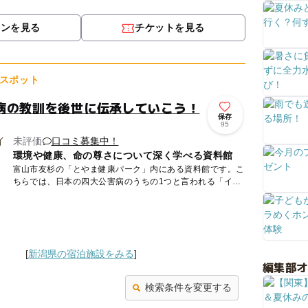
「戸隠流忍者」の里として知られています。そんな歴史ある
この地に...
ポンを見る
チケットを見る
スポット
病の教訓を後世に伝承していこう！
保存
95
未評価
口コミ募集中！
環境や健康、命の尊さについて深く学べる資料館
富山市友杉の「とやま健康パーク」内にある資料館です。こ
ちらでは、日本の四大公害病のうちの1つと言われる「イタ
イイタイ病」について学ぶことができます。ジオラマや絵
本、映像などで...
[
新潟県の宿泊施設をみる
]
編集部
検索条件を変更する