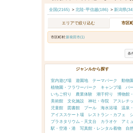
全国(2165)
>
北陸･甲信越(186)
>
新潟県(34
エリアで絞り込む
市区
市区町村:
新発田市(1)
条
ジャンルから探す
室内遊び場
遊園地
テーマパーク
動物
植物園・フラワーパーク
キャンプ場
バ
いちご狩り
農業体験
潮干狩り
博物館
美術館
文化施設
神社・寺院
アスレチ
児童館
図書館
プール
海水浴場
温泉
アイススケート場
レストラン・カフェ
プラネタリウム・天文台
カラオケ
アミ
駅・空港・港
写真館・レンタル着物
自