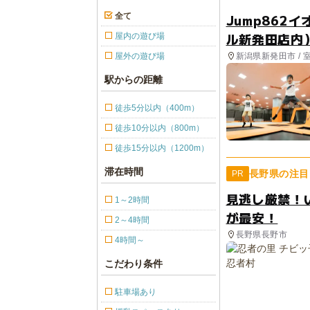
全て
Jump862
ル新発田店内
屋内の遊び場
新潟県新発田市 / 
屋外の遊び場
駅からの距離
徒歩5分以内（400m）
徒歩10分以内（800m）
徒歩15分以内（1200m）
滞在時間
長野県の注目
PR
見逃し厳禁！
1～2時間
が最安！
2～4時間
長野県長野市
4時間～
こだわり条件
駐車場あり