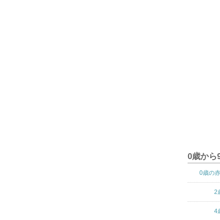
0歳から
0歳の
2
4