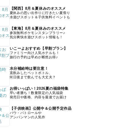
【関西】8月＆夏休みのオススメ
夏休みの思い出作りに行きたい夏祭り
水遊びスポット＆子供無料イベントも
【東海】8月＆夏休みのオススメ
参加無料ポケモンスタンプラリー♪
気分爽快水遊びスポット情報も！
いこーよおすすめ【早割プラン】
ファミリー向け人気ホテルも！
旅行の予約は早めが断然お得♪
水分補給時は要注意！
直飲みしたペットボトル、
何日後まで飲んでも大丈夫？
お得いっぱい！2026夏の福袋特集
早い者勝ち！数量限定の人気福袋
発売日や価格、内容を最速でお届け
【子供映画】公開中＆公開予定作品
パウ・パトロールや
アンパンマンの人気作