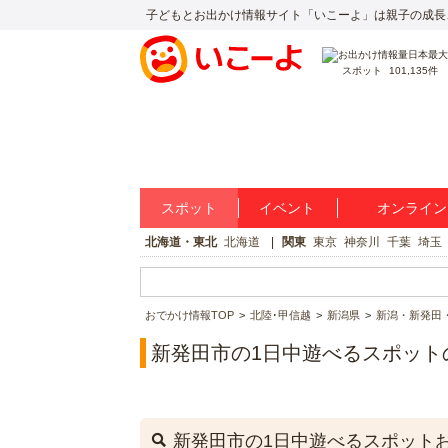
子どもとお出かけ情報サイト「いこーよ」は親子の成長
スポット
101,135件
スポット
イベント
オンライン
北海道・東北
北海道
関東
東京
神奈川
千葉
埼玉
おでかけ情報TOP
北陸･甲信越
新潟県
新潟・新発田
新発田市の1日中遊べるスポット
新発田市の1日中遊べるスポット