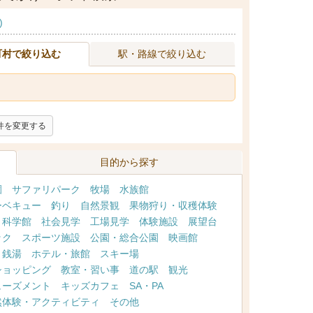
)
町村で絞り込む
駅・路線で絞り込む
件を変更する
目的から探す
園
サファリパーク
牧場
水族館
ーベキュー
釣り
自然景観
果物狩り・収穫体験
・科学館
社会見学
工場見学
体験施設
展望台
ック
スポーツ施設
公園・総合公園
映画館
・銭湯
ホテル・旅館
スキー場
ショッピング
教室・習い事
道の駅
観光
ューズメント
キッズカフェ
SA・PA
然体験・アクティビティ
その他