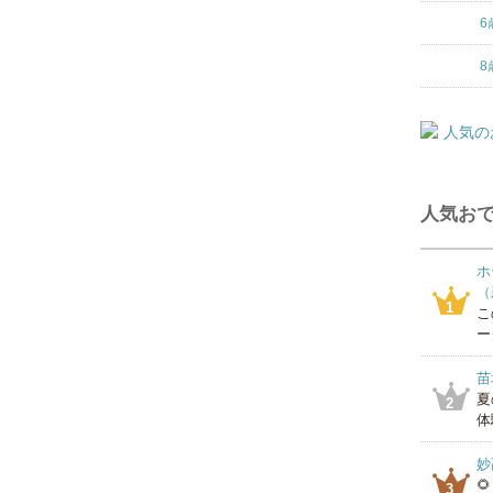
6
8
人気おで
ホ
（
1
こ
ー
苗
夏
2
体
妙

3