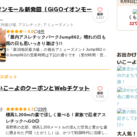
8月8日(
イオンモール新発田（GiGOイオンモー
保存
）
くも
1,017
32
室内遊び場, アスレチック, アミューズメント
4件
4.0
「屋内アスレチックパークJump862」晴れの日も
雨の日も思いっきり遊ぼう!!
☆「新潟地区最大級」の複合アミューズメントJump862☆
お出か
※Jump862の営業時間は下記の通りです （受付時間・営業
いこーよ
時間等予告なく変更になる場合がございます） ...
スポット
いこーよのクーポンとWebチケット
保存
5,592
29件
4.7
標高1,200mの森で涼しく遊べる！家族で忍者アス
レチックへGO◎
長野県の北部、標高1,200メートルの澄んだ空気と豊かな森
大人気！
に囲まれた戸隠（とがくし）は、かつて戦国時代に活躍した