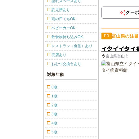
授乳スペースあり
託児所あり
クー
雨の日でもOK
ベビーカーOK
富山県の注目
PR
飲食物持ち込みOK
レストラン（食堂）あり
イタイイタイ
売店あり
富山県富山市
おむつ交換台あり
対象年齢
0歳
1歳
2歳
3歳
4歳
5歳