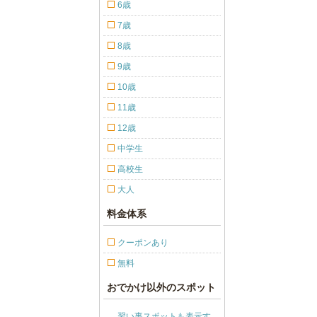
6歳
7歳
8歳
9歳
10歳
11歳
12歳
中学生
高校生
大人
料金体系
クーポンあり
無料
おでかけ以外のスポット
習い事スポットも表示す