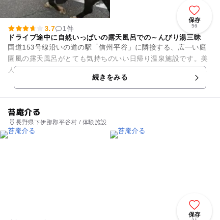
保存
56
3.7
1件
ドライブ途中に自然いっぱいの露天風呂での～んびり湯三昧
国道153号線沿いの道の駅「信州平谷」に隣接する、広―い庭
園風の露天風呂がとても気持ちのいい日帰り温泉施設です。美
人の湯ともいわれているので、お母さんにも嬉しいお湯です。
続きをみる
南信州ならではのメニュー...
苔庵介る
長野県下伊那郡平谷村 / 体験施設
保存