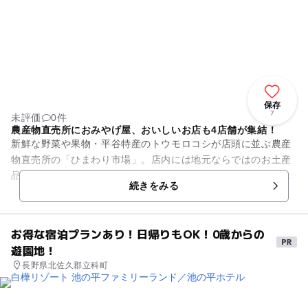
保存
7
未評価
0件
農産物直売所におみやげ屋、おいしいお店も4店舗が集結！
新鮮な野菜や果物・平谷特産のトウモロコシが店頭に並ぶ農産
物直売所の「ひまわり市場」。店内には地元ならではのお土産
品もたくさん揃っています。また、新鮮なお寿司を味わえる寿
続きをみる
しひらや、打ちたての自家製...
お得な宿泊プランあり！日帰りもOK！0歳からの
遊園地！
長野県北佐久郡立科町