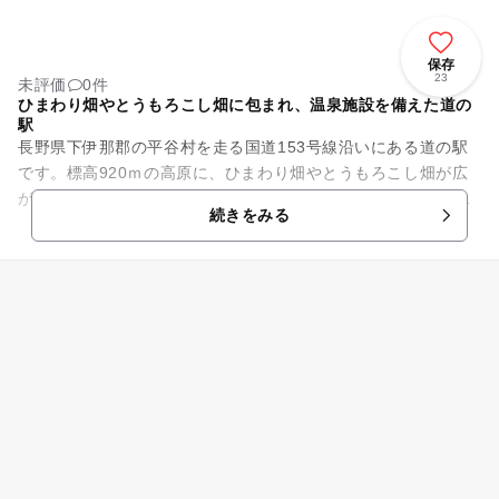
保存
23
未評価
0件
ひまわり畑やとうもろこし畑に包まれ、温泉施設を備えた道の
駅
長野県下伊那郡の平谷村を走る国道153号線沿いにある道の駅
です。標高920ｍの高原に、ひまわり畑やとうもろこし畑が広
がります。周辺は江戸時代には、三州街道沿いの平谷宿として
続きをみる
栄えました。敷地内には...