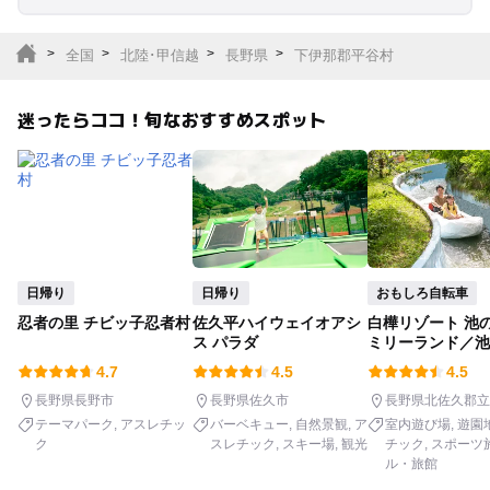
室内遊び場
遊園地
全国
北陸･甲信越
長野県
下伊那郡平谷村
テーマパーク
動物園
迷ったらココ！旬なおすすめスポット
サファリパーク
植物園・フラワーパー
ク
キャンプ場
バーベキュー
釣り
自然景観
日帰り
日帰り
おもしろ自転車
忍者の里 チビッ子忍者村
佐久平ハイウェイオアシ
白樺リゾート 池
いちご狩り
農業体験
ス パラダ
ミリーランド／池
テル
4.7
4.5
4.5
潮干狩り
社会見学
長野県長野市
長野県佐久市
長野県北佐久郡立
テーマパーク
アスレチッ
バーベキュー
自然景観
ア
室内遊び場
遊園
ク
スレチック
スキー場
観光
チック
スポーツ
工場見学
体験施設
ル・旅館