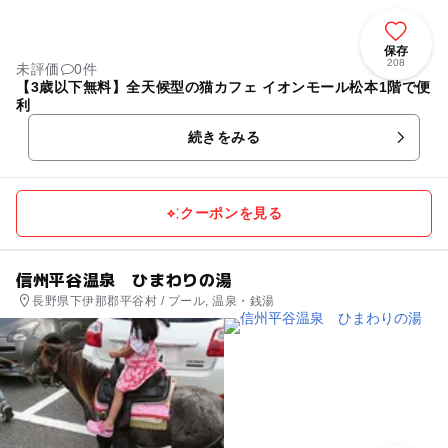
保存
208
未評価
0件
【3歳以下無料】全天候型の猫カフェ イオンモール松本1階で便
利
続きをみる
クーポンを見る
信州平谷温泉 ひまわりの湯
長野県下伊那郡平谷村 / プール, 温泉・銭湯