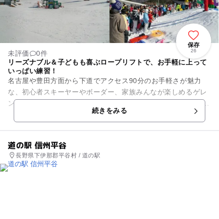
保存
26
未評価
0件
リーズナブル＆子どもも喜ぶロープリフトで、お手軽に上って
いっぱい練習！
名古屋や豊田方面から下道でアクセス90分のお手軽さが魅力
な、初心者スキーヤーやボーダー、家族みんなが楽しめるゲレ
ンデです。 平谷名物ロープリフトは、ロープにつかまって板で
続きをみる
滑りながら緩斜面...
道の駅 信州平谷
長野県下伊那郡平谷村 / 道の駅