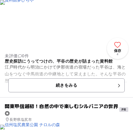
保存
4
未評価
0件
歴史探訪にうってつけの、平谷の歴史が詰まった資料館
江戸時代から明治にかけて伊那街道の宿場だった平谷は、海と
山をつなぐ中馬街道の中継地として栄えました。そんな平谷の
歴史が詰まった資料館が「資料館夢ひらや」です。 かつての馬
続きをみる
追いたちの解説や、...
関東甲信越初！自然の中で楽しむシルバニアの世界
◎
長野県塩尻市