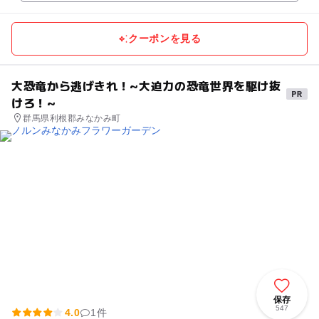
クーポンを見る
大恐竜から逃げきれ！~大迫力の恐竜世界を駆け抜
けろ！~
群馬県利根郡みなかみ町
保存
547
4.0
1件