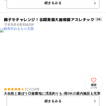
続きをみる
合宿などに幅広く...
親子でチャレンジ！北関東最大級規模アスレチック
群馬県吾妻郡嬬恋村
保存
11766
4.7
114件
大自然と遊ぼう◎遊園地に渓流釣りも♪雨OKの屋内施設も充実
続きをみる