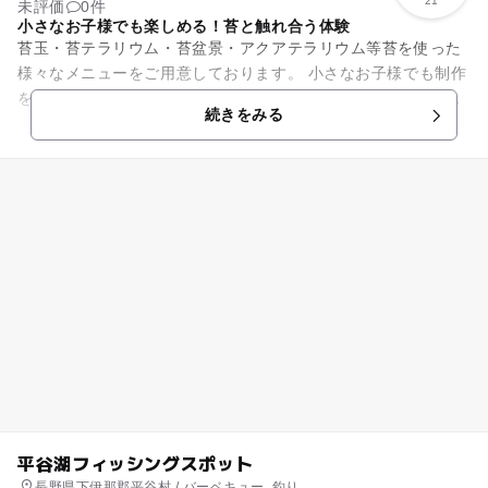
21
未評価
0件
小さなお子様でも楽しめる！苔と触れ合う体験
苔玉・苔テラリウム・苔盆景・アクアテラリウム等苔を使った
様々なメニューをご用意しております。 小さなお子様でも制作
をお楽しみ頂ける物も御座いますので、ご家族の方からご友
続きをみる
人、カップルと幅広い...
平谷湖フィッシングスポット
長野県下伊那郡平谷村 / バーベキュー, 釣り