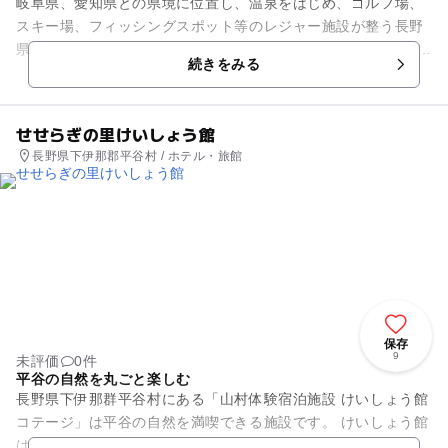
岐阜県、愛知県との県境に位置し、温泉をはじめ、ゴルフ場、
スキー場、フィッシングスポット等のレジャー施設が整う長野
県平谷村。「ほっとパークひらや郷（Go!!）」は道の駅･信州平
続きをみる
谷の向かいの立地で、...
せせらぎの里けいしょう館
長野県下伊那郡平谷村 / ホテル・旅館
保存
9
未評価
0件
平谷の自然を丸ごと楽しむ
長野県下伊那群平谷村にある「山村体験宿泊施設 けいしょう館
コテージ」は平谷の自然を満喫できる施設です。 けいしょう館
は60名利用可能な広々とした建物に体験室、宿泊室があり研修