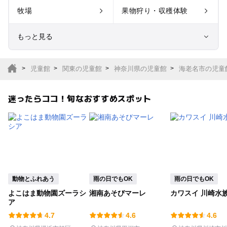
牧場
果物狩り・収穫体験
もっと見る
室内遊び場
遊園地
児童館
関東の児童館
神奈川県の児童館
海老名市の児童
テーマパーク
動物園
迷ったらココ！旬なおすすめスポット
サファリパーク
植物園・フラワーパー
ク
キャンプ場
バーベキュー
釣り
自然景観
動物とふれあう
雨の日でもOK
雨の日でもOK
よこはま動物園ズーラシ
湘南あそびマーレ
カワスイ 川崎水
いちご狩り
農業体験
ア
4.7
4.6
4.6
潮干狩り
社会見学