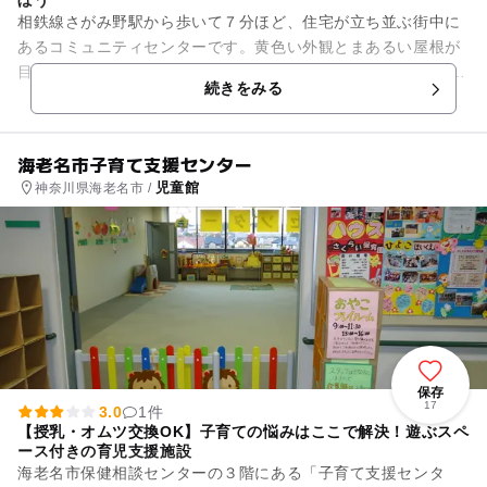
ぼう
相鉄線さがみ野駅から歩いて７分ほど、住宅が立ち並ぶ街中に
あるコミュニティセンターです。黄色い外観とまあるい屋根が
目を引く建物です。 施設には学習室や調理実習室、談話室、レ
続きをみる
クリエーション室な...
海老名市子育て支援センター
児童館
神奈川県海老名市 /
保存
17
3.0
1件
【授乳・オムツ交換OK】子育ての悩みはここで解決！遊ぶスペ
ース付きの育児支援施設
海老名市保健相談センターの３階にある「子育て支援センタ