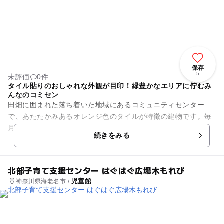
保存
5
未評価
0件
タイル貼りのおしゃれな外観が目印！緑豊かなエリアに佇むみ
んなのコミセン
田畑に囲まれた落ち着いた地域にあるコミュニティセンター
で、あたたかみあるオレンジ色のタイルが特徴の建物です。毎
月第３火曜日が休館日、駐車台数は１５台となっています。 セ
続きをみる
ンター内には集会室や...
北部子育て支援センター はぐはぐ広場木もれび
児童館
神奈川県海老名市 /