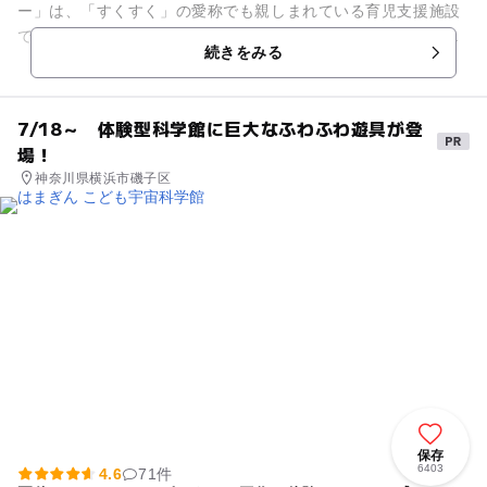
ー」は、「すくすく」の愛称でも親しまれている育児支援施設
です。子育て中の方はもちろん、これから子育てを始める方向
続きをみる
けの講座や相談事業、情報提供...
7/18～ 体験型科学館に巨大なふわふわ遊具が登
場！
神奈川県横浜市磯子区
保存
6403
4.6
71件