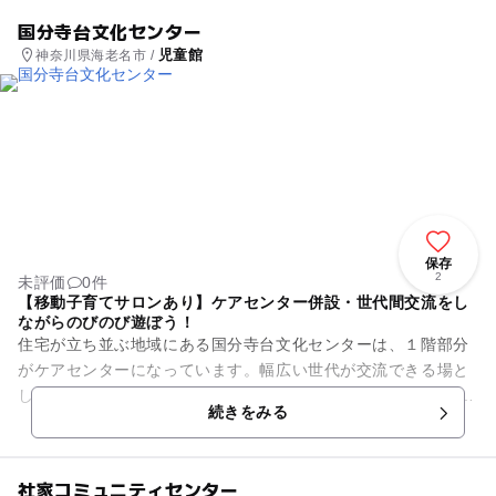
国分寺台文化センター
児童館
神奈川県海老名市 /
保存
2
未評価
0件
【移動子育てサロンあり】ケアセンター併設・世代間交流をし
ながらのびのび遊ぼう！
住宅が立ち並ぶ地域にある国分寺台文化センターは、１階部分
がケアセンターになっています。幅広い世代が交流できる場と
して市民が集う施設です。 建物の２階部分には集会室と保育
続きをみる
室、休養室、学習室、...
社家コミュニティセンター