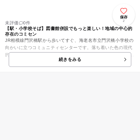
保存
2
未評価
0件
【駅・小学校そば】図書館併設でもっと楽しい！地域の中心的
存在のコミセン
JR相模線門沢橋駅から歩いてすぐ、海老名市立門沢橋小学校の
向かいに立つコミュニティセンターです。落ち着いた色の現代
的な外観が特徴です。 館内には集会室や保育室、学習室、会議
続きをみる
室、調理実習室、...