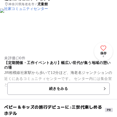
児童館
神奈川県海老名市 /
保存
4
未評価
0件
【定期開催・工作イベントあり】幅広い世代が集う地域の憩い
の場
JR相模線社家駅から歩いて12分ほど、海老名ジャンクションの
近くにあるコミュニティセンターです。 センター内には集会室
と保育室、休養室、会議室、学習室、調理実習室、レクリエー
続きをみる
ション室があり...
ベビー＆キッズの旅行デビューに♪三世代楽しめる
ホテル