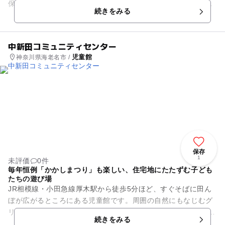
保育室、レクリエーション室、児童遊戯室、学習習室、調理実
続きをみる
習室などがあり、た...
中新田コミュニティセンター
児童館
神奈川県海老名市 /
保存
1
未評価
0件
毎年恒例「かかしまつり」も楽しい、住宅地にたたずむ子ども
たちの遊び場
JR相模線・小田急線厚木駅から徒歩5分ほど、すぐそばに田ん
ぼが広がるところにある児童館です。周囲の自然にもなじむグ
リーンの外観が特徴です。 施設内には集会室や音楽室、調理実
続きをみる
習室、会議室、保...