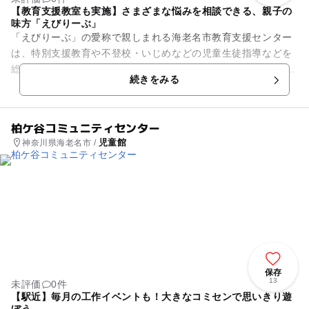
【教育支援教室も実施】さまざまな悩みを相談できる、親子の
味方「えびりーぶ」
「えびりーぶ」の愛称で親しまれる海老名市教育支援センター
は、特別支援教育や不登校・いじめなどの児童生徒指導などを
総合的に対応することを目的とし、2014年に開所されました。
続きをみる
子どもたちとそ...
柏ケ谷コミュニティセンター
児童館
神奈川県海老名市 /
保存
13
未評価
0件
【駅近】毎月の工作イベントも！大きなコミセンで思いきり遊