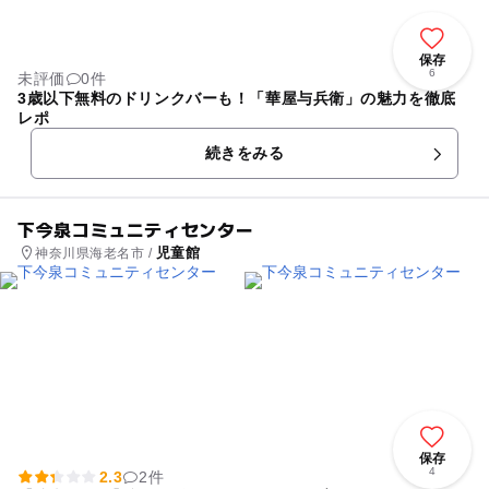
保存
6
未評価
0件
3歳以下無料のドリンクバーも！「華屋与兵衛」の魅力を徹底
レポ
続きをみる
下今泉コミュニティセンター
児童館
神奈川県海老名市 /
保存
4
2.3
2件