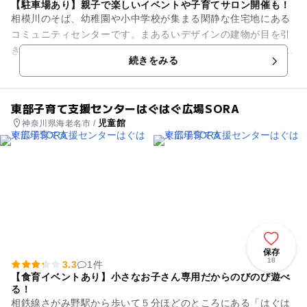
【駐車場あり】親子で楽しいイベントや子育てサロン開催も！
相模川のそば、幼稚園や小中学校が集まる閑静な住宅地にある
コミュニティセンターです。まあるいデザインの建物が目を引
きます。 センター内には保育室と集会室、休養室、レクリエー
続きをみる
ション室、学習室、...
東部子育て支援センターはぐはぐ広場SORA
児童館
神奈川県海老名市 /
保存
18
3.3
1件
【食育イベントあり】小さなお子さん専用だからのびのび遊べ
る！
相鉄線さがみ野駅から歩いて５分ほどのところにある「はぐは