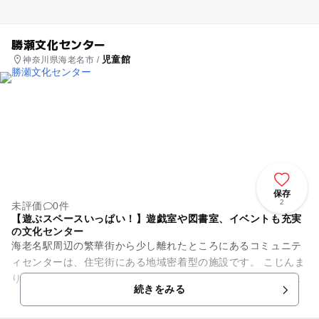
勝瀬文化センター
児童館
神奈川県海老名市 /
保存
2
未評価
0件
【遊ぶスペースいっぱい！】遊戯室や図書室、イベントも充実
の文化センター
海老名駅周辺の繁華街から少し離れたところにあるコミュニテ
ィセンターは、住宅街にある地域密着型の施設です。 こじんま
りとした建物ですが、センターには遊ぶ場所がいっぱい！遊戯
続きをみる
室と談話コーナー、...