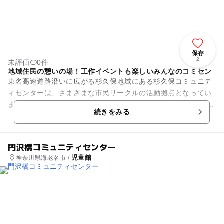
保存
2
未評価
0件
地域住民の憩いの場！工作イベントも楽しいみんなのコミセン
東名高速道路沿いに広がる杉久保地域にある杉久保コミュニテ
ィセンターは、さまざまな市民サークルの活動拠点となってい
ます。 センター内には集会室や保育室、レクリエーション室、
続きをみる
学習室音楽室、調理...
門沢橋コミュニティセンター
児童館
神奈川県海老名市 /