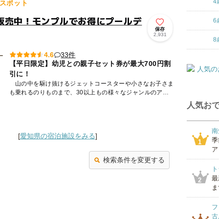
4
スポット
販売中！モンプルでお得にプールデ
6
保存
2,931
8
33件
4.6
【平日限定】幼児との親子セット券が最大700円割
引に！
山の中を駆け抜けるジェットコースターや小さなお子さま
も乗れるのりものまで、30以上もの様々なジャンルのアト
ラクションが揃う「日本モンキーパーク」は、季節ごとのイ
人気おで
ベントも開催...
南
[
愛知県の宿泊施設をみる
]
季
1
ア
検索条件を変更する
ト
最
2
ま
フ
古