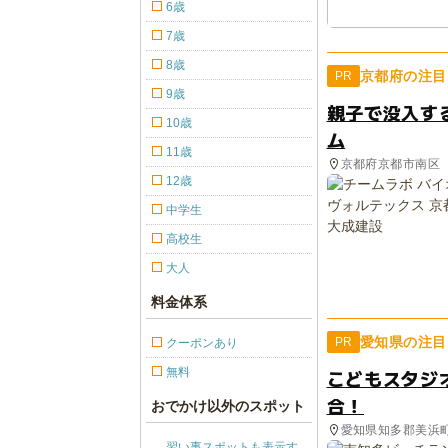
6歳
7歳
8歳
京都府の注目
PR
9歳
親子で没入す
10歳
ム
11歳
京都府京都市南区
12歳
中学生
高校生
大人
料金体系
愛知県の注目
PR
クーポンあり
無料
こどもスタジ
合！
おでかけ以外のスポット
愛知県知多郡美浜
習い事スポットも表示す