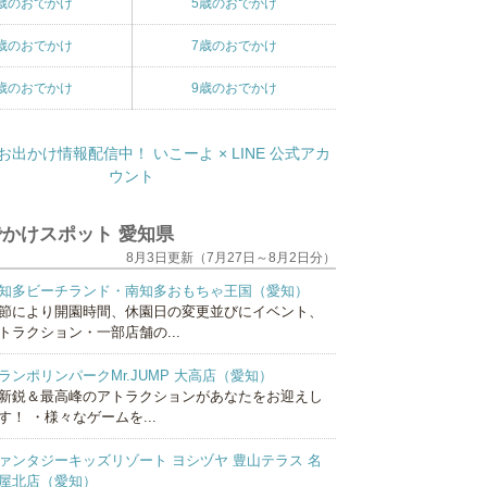
歳のおでかけ
5歳のおでかけ
歳のおでかけ
7歳のおでかけ
歳のおでかけ
9歳のおでかけ
かけスポット 愛知県
8月3日更新（7月27日～8月2日分）
知多ビーチランド・南知多おもちゃ王国（愛知）
節により開園時間、休園日の変更並びにイベント、
トラクション・一部店舗の...
ランポリンパークMr.JUMP 大高店（愛知）
新鋭＆最高峰のアトラクションがあなたをお迎えし
す！ ・様々なゲームを...
ァンタジーキッズリゾート ヨシヅヤ 豊山テラス 名
屋北店（愛知）