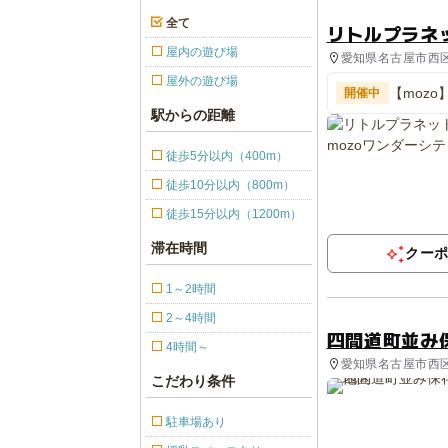
全て
リトルプラネッ
屋内の遊び場
愛知県名古屋市西区
屋外の遊び場
【moz
開催中
てくる!
駅からの距離
徒歩5分以内（400m）
徒歩10分以内（800m）
徒歩15分以内（1200m）
滞在時間
クー
1～2時間
2～4時間
四間道町並み
4時間～
愛知県名古屋市西区 
こだわり条件
駐車場あり