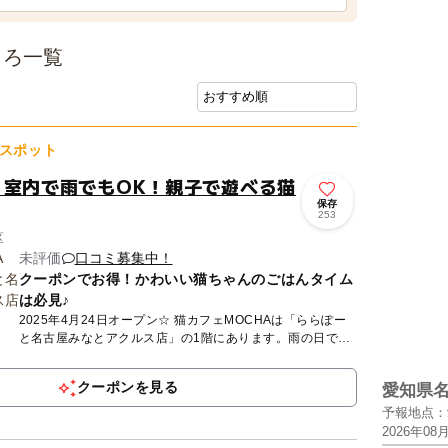
ころ一覧
スポット
！室内で雨でもOK！親子で遊べる猫
保存
253
区
未評価
口コミ募集中！
クーポンでお得！かわいい猫ちゃんのごはんタイム
は必見♪
2025年4月24日オープン☆ 猫カフェMOCHAは「ららぽー
と名古屋みなとアクルス店」の1階にあります。雨の日でも
安心の「全天候型」屋内施設です。MOCHAが目指してい
る...
クーポンを見る
愛知県
予報地点：
2026年08