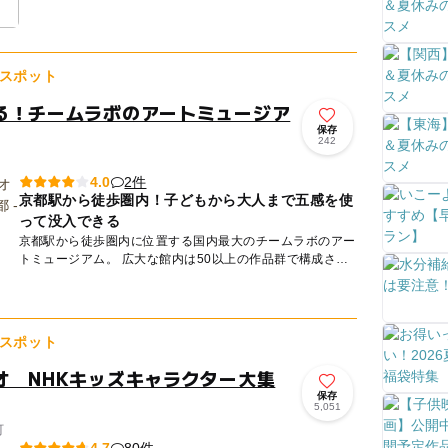
が多く、エステの湯、露天風呂、寝風呂など様々な湯船でリ
ラックス...
スポット
る！チームラボのアートミュージア
保存
242
2件
4.0
京都駅から徒歩圏内！子どもから大人まで五感を使
って没入できる
京都駅から徒歩圏内に位置する国内最大のチームラボのアー
トミュージアム。 広大な館内は50以上の作品群で構成され
ており、子どもから大人まで五感を使って没入できる、全く
新しい体...
スポット
オ NHKキッズキャラクター大集
保存
5,051
町
80件