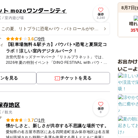
8月7日(
ト mozoワンダーシティ
保存
 / 室内遊び場
3,240
晴れ
o】この夏、リトプラに恐竜×パウ・パトロールがやっ
35
9件
3.6
【駐車場無料＆駅チカ】パウパト×恐竜と夏限定コ
ラボ！涼しい室内デジタルパーク！
次世代型キッズテーマパーク「リトルプラネット」では、
お出か
2026年夏の特別イベント「DINO FESTIVAL with パウ・パ
いこーよ
トロール」を開催中！映画公開を記念した、今しか楽...
ポンを見る
チケットを見る
保存地区
保存
/ 観光
8
1件
3.7
懐かしさと、新しさが共存する不思議な場所です。
愛知県の名古屋市西区にある四間道町並み保存地区は名古屋
城が築城された時期に舟運を使用する商人とともに発展して