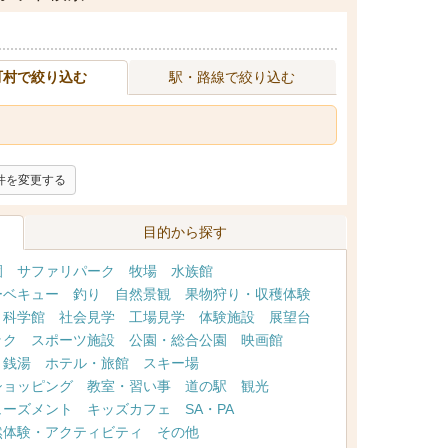
町村で絞り込む
駅・路線で絞り込む
件を変更する
目的から探す
園
サファリパーク
牧場
水族館
ーベキュー
釣り
自然景観
果物狩り・収穫体験
・科学館
社会見学
工場見学
体験施設
展望台
ック
スポーツ施設
公園・総合公園
映画館
・銭湯
ホテル・旅館
スキー場
ショッピング
教室・習い事
道の駅
観光
ューズメント
キッズカフェ
SA・PA
然体験・アクティビティ
その他