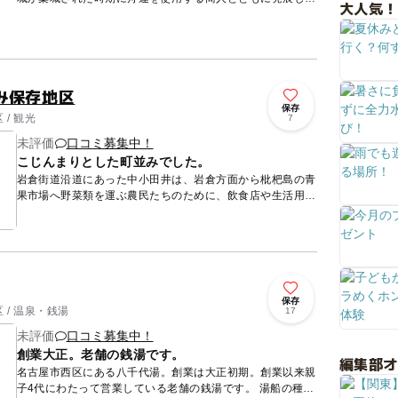
大人気！
きました。江戸時代を通し少しずつ開発されてきました。以
前の通りは西...
み保存地区
保存
/ 観光
7
未評価
口コミ募集中！
こじんまりとした町並みでした。
岩倉街道沿道にあった中小田井は、岩倉方面から枇杷島の青
果市場へ野菜類を運ぶ農民たちのために、飲食店や生活用品
を扱う商家が建ち並んでいました。宿場町とは異なり、ロー
カルな、土く...
保存
 / 温泉・銭湯
17
未評価
口コミ募集中！
創業大正。老舗の銭湯です。
編集部
名古屋市西区にある八千代湯。創業は大正初期。創業以来親
子4代にわたって営業している老舗の銭湯です。 湯船の種類