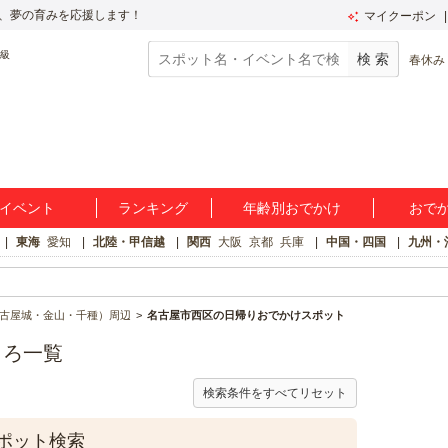
、夢の育みを応援します！
マイクーポン
春休み
イベント
ランキング
年齢別おでかけ
おで
東海
愛知
北陸・甲信越
関西
大阪
京都
兵庫
中国・四国
九州・
古屋城・金山・千種）周辺
名古屋市西区の日帰りおでかけスポット
ころ一覧
検索条件をすべてリセット
ポット検索