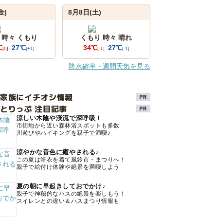
金)
8月8日(土)
 時々 くもり
くもり 時々 晴れ
℃
27℃
34℃
27℃
[0]
[+1]
[-1]
[-1]
降水確率・週間天気を見る
け家族にイチオシ情報
とりっぷ 注目記事
涼しい木陰や渓流で深呼吸！
市街地から近い森林浴スポットも多数
川遊びやハイキングを親子で満喫♪
涼やかな音色に癒やされる♪
この夏は浴衣を着て風鈴市・まつりへ！
親子で絵付け体験や絶景を満喫しよう
夏の朝に早起きしておでかけ♪
親子で神秘的なハスの絶景を楽しもう！
スイレンとの違い＆ハスまつり情報も