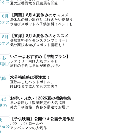
夏の定番恐竜＆昆虫展も開催！
【関西】8月＆夏休みのオススメ
夏休みの思い出作りに行きたい夏祭り
水遊びスポット＆子供無料イベントも
【東海】8月＆夏休みのオススメ
参加無料ポケモンスタンプラリー♪
気分爽快水遊びスポット情報も！
いこーよおすすめ【早割プラン】
ファミリー向け人気ホテルも！
旅行の予約は早めが断然お得♪
水分補給時は要注意！
直飲みしたペットボトル、
何日後まで飲んでも大丈夫？
お得いっぱい！2026夏の福袋特集
早い者勝ち！数量限定の人気福袋
発売日や価格、内容を最速でお届け
【子供映画】公開中＆公開予定作品
パウ・パトロールや
アンパンマンの人気作