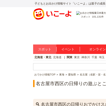
子どもとお出かけ情報サイト「いこーよ」は親子の成長
スポット
101,131件
スポット
イベント
オンライン
北海道・東北
北海道
関東
東京
神奈川
千葉
埼玉
おでかけ情報TOP
東海
愛知県
名古屋（名駅・栄・名
名古屋市西区の日帰りの遊ぶと
名古屋市西区の日帰りおでかけス