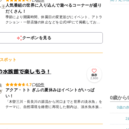
4.7
人気番組の世界に入り込んで遊べるコーナーが盛り
だくさん！
季節により開園時間、休園日の変更並びにイベント、アトラ
クション・一部店舗の休止などを公式HPにて掲載しており
ます。 必ずご確認いただき、ご理解の上、ご来園ください
ますようお...
クーポンを見る
スポット
の水族館で楽しもう！
保存
2,600
60件
4.7
アクア・トト ぎふの夏休みはイベントがいっぱ
い！
0歳から
「木曽三川・長良川の源流から河口までと世界の淡水魚」を
テーマに、自然環境を緻密に再現した館内は、淡水魚水族館
0歳の
としては世界最大級！約220種、22000点の魚類や両生類、
植物な...
2