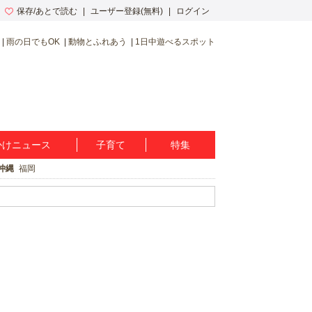
保存/あとで読む
ユーザー登録(無料)
ログイン
雨の日でもOK
動物とふれあう
1日中遊べるスポット
かけニュース
子育て
特集
沖縄
福岡