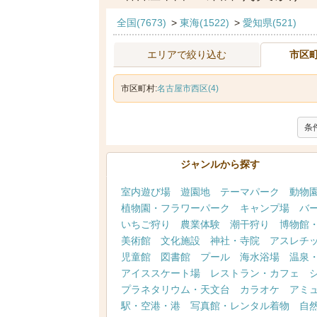
全国(7673)
>
東海(1522)
>
愛知県(521)
エリアで絞り込む
市区
市区町村:
名古屋市西区(4)
条
ジャンルから探す
室内遊び場
遊園地
テーマパーク
動物
植物園・フラワーパーク
キャンプ場
バ
いちご狩り
農業体験
潮干狩り
博物館
美術館
文化施設
神社・寺院
アスレチ
児童館
図書館
プール
海水浴場
温泉
アイススケート場
レストラン・カフェ
プラネタリウム・天文台
カラオケ
アミ
駅・空港・港
写真館・レンタル着物
自