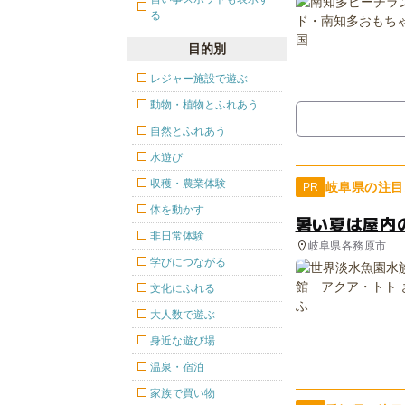
る
目的別
レジャー施設で遊ぶ
動物・植物とふれあう
自然とふれあう
水遊び
収穫・農業体験
岐阜県の注目
PR
体を動かす
暑い夏は屋内
非日常体験
岐阜県各務原市
学びにつながる
文化にふれる
大人数で遊ぶ
身近な遊び場
温泉・宿泊
家族で買い物