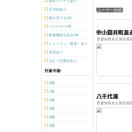
授乳スペースあり
託児所あり
ユーザー投稿
雨の日でもOK
ベビーカーOK
中小田井町並
飲食物持ち込みOK
愛知県名古屋市西区 
レストラン（食堂）あり
売店あり
おむつ交換台あり
対象年齢
0歳
1歳
八千代湯
2歳
愛知県名古屋市西区
3歳
4歳
5歳