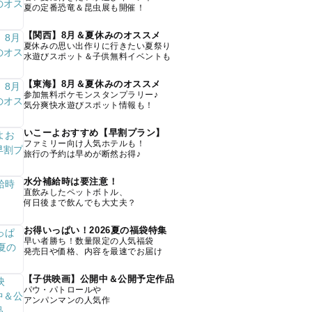
夏の定番恐竜＆昆虫展も開催！
【関西】8月＆夏休みのオススメ
夏休みの思い出作りに行きたい夏祭り
水遊びスポット＆子供無料イベントも
【東海】8月＆夏休みのオススメ
参加無料ポケモンスタンプラリー♪
気分爽快水遊びスポット情報も！
いこーよおすすめ【早割プラン】
ファミリー向け人気ホテルも！
旅行の予約は早めが断然お得♪
水分補給時は要注意！
直飲みしたペットボトル、
何日後まで飲んでも大丈夫？
お得いっぱい！2026夏の福袋特集
早い者勝ち！数量限定の人気福袋
発売日や価格、内容を最速でお届け
【子供映画】公開中＆公開予定作品
パウ・パトロールや
アンパンマンの人気作