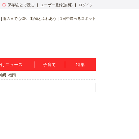
保存/あとで読む
ユーザー登録(無料)
ログイン
雨の日でもOK
動物とふれあう
1日中遊べるスポット
かけニュース
子育て
特集
沖縄
福岡