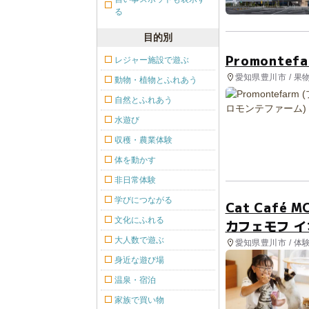
る
目的別
Promonte
レジャー施設で遊ぶ
愛知県豊川市 / 果
動物・植物とふれあう
自然とふれあう
水遊び
収穫・農業体験
体を動かす
非日常体験
学びにつながる
Cat Café
文化にふれる
カフェモフ 
大人数で遊ぶ
愛知県豊川市 / 体
身近な遊び場
温泉・宿泊
家族で買い物