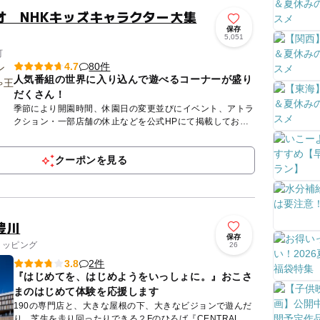
オ NHKキッズキャラクター大集
保存
5,051
町
80件
4.7
人気番組の世界に入り込んで遊べるコーナーが盛り
だくさん！
季節により開園時間、休園日の変更並びにイベント、アトラ
クション・一部店舗の休止などを公式HPにて掲載しており
ます。 必ずご確認いただき、ご理解の上、ご来園ください
ますようお...
クーポンを見る
豊川
保存
ョッピング
26
2件
3.8
『はじめてを、はじめようをいっしょに。』おこさ
まのはじめて体験を応援します
190の専門店と、大きな屋根の下、大きなビジョンで遊んだ
り、芝生を走り回ったりできる２Fのひろば『CENTRAL