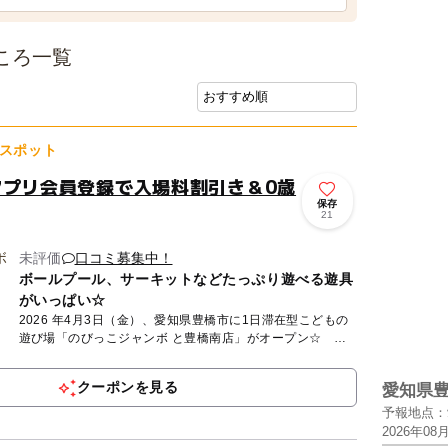
ころ一覧
スポット
アプリ会員登録で入場料割引き＆0歳
保存
21
未評価
口コミ募集中！
ボールプール、サーキットなどたっぷり遊べる遊具
がいっぱい☆
2026 年4月3日（金）、愛知県豊橋市に1日滞在型こどもの
遊び場「のびっこジャンボ と豊橋南店」がオープン☆ の
びっこジャンボは、０歳から12 歳までの子どもとそのファ
ミリ...
クーポンを見る
愛知県
予報地点：
2026年08