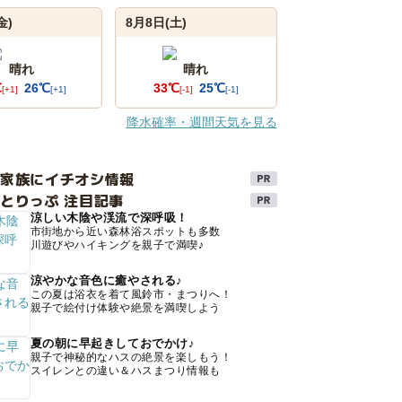
金)
8月8日(土)
晴れ
晴れ
℃
26℃
33℃
25℃
[+1]
[+1]
[-1]
[-1]
降水確率・週間天気を見る
け家族にイチオシ情報
とりっぷ 注目記事
涼しい木陰や渓流で深呼吸！
市街地から近い森林浴スポットも多数
川遊びやハイキングを親子で満喫♪
涼やかな音色に癒やされる♪
この夏は浴衣を着て風鈴市・まつりへ！
親子で絵付け体験や絶景を満喫しよう
夏の朝に早起きしておでかけ♪
親子で神秘的なハスの絶景を楽しもう！
スイレンとの違い＆ハスまつり情報も