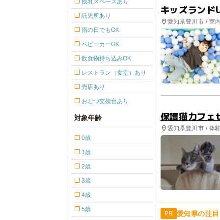
授乳スペースあり
キッズランドU
託児所あり
愛知県豊川市 / 室
雨の日でもOK
ベビーカーOK
飲食物持ち込みOK
レストラン（食堂）あり
売店あり
おむつ交換台あり
保護猫カフェt
対象年齢
愛知県豊川市 / 体
0歳
1歳
2歳
3歳
4歳
5歳
愛知県の注目
PR