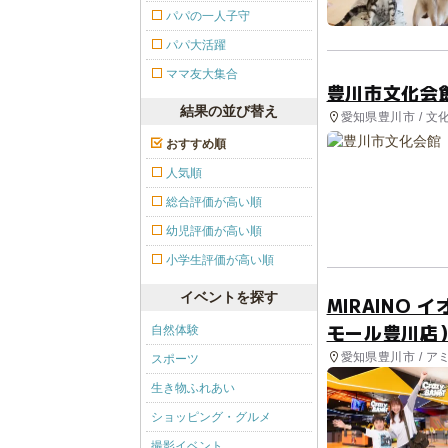
パパの一人子守
パパ大活躍
ママ友大集合
豊川市文化会
結果の並び替え
愛知県豊川市 / 文
おすすめ順
人気順
総合評価が高い順
幼児評価が高い順
小学生評価が高い順
イベントを探す
MIRAINO
モール豊川店
自然体験
愛知県豊川市 / 
スポーツ
生き物ふれあい
ショッピング・グルメ
撮影イベント