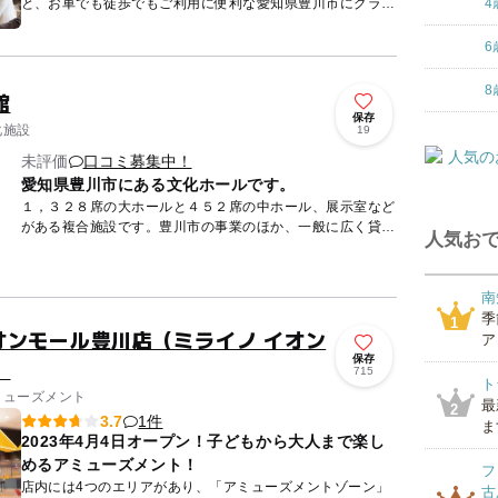
と、お車でも徒歩でもご利用に便利な愛知県豊川市にグラン
4
ドオープンする大型商業施設「イオンモール豊川」に出店い
たします。...
6
8
館
保存
化施設
19
未評価
口コミ募集中！
愛知県豊川市にある文化ホールです。
１，３２８席の大ホールと４５２席の中ホール、展示室など
がある複合施設です。豊川市の事業のほか、一般に広く貸し
人気おで
出ししています。
南
季
1
 イオンモール豊川店（ミライノ イオン
ア
保存
）
715
ト
アミューズメント
最
2
1件
3.7
ま
2023年4月4日オープン！子どもから大人まで楽し
めるアミューズメント！
フ
店内には4つのエリアがあり、「アミューズメントゾーン」
古