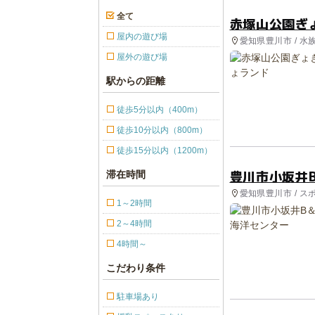
全て
赤塚山公園ぎ
屋内の遊び場
愛知県豊川市 / 水
屋外の遊び場
駅からの距離
徒歩5分以内（400m）
徒歩10分以内（800m）
徒歩15分以内（1200m）
豊川市小坂井
滞在時間
愛知県豊川市 / ス
1～2時間
2～4時間
4時間～
こだわり条件
駐車場あり