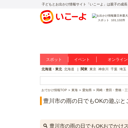
子どもとお出かけ情報サイト「いこーよ」は親子の成長
スポット
101,132件
スポット
イベント
オンライン
北海道・東北
北海道
関東
東京
神奈川
千葉
埼玉
おでかけ情報TOP
東海
愛知県
岡崎・豊田・豊橋・三
豊川市の雨の日でもOKの遊ぶと
豊川市の雨の日でもOKおでかけ