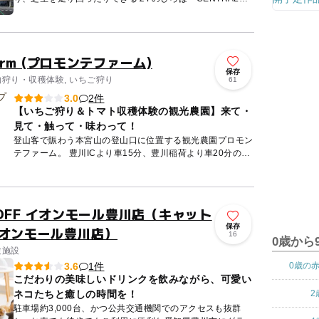
PARK』、光と水のポップアップ噴水やみんなで遊べるイン
クル...
farm (プロモンテファーム)
保存
物狩り・収穫体験, いちご狩り
61
2件
3.0
【いちご狩り＆トマト収穫体験の観光農園】来て・
見て・触って・味わって！
登山客で賑わう本宮山の登山口に位置する観光農園プロモン
テファーム。 豊川ICより車15分、豊川稲荷より車20分のと
ころにあります。 あふれるように漂ういちごらしい香り...
 MOFF イオンモール豊川店（キャット
保存
イオンモール豊川店）
16
0歳から
験施設
1件
3.6
0歳の
こだわりの美味しいドリンクを飲みながら、可愛い
ネコたちと癒しの時間を！
2
駐車場約3,000台、かつ公共交通機関でのアクセスも抜群