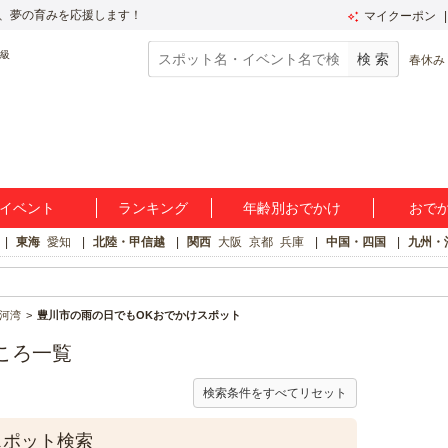
、夢の育みを応援します！
マイクーポン
春休み
イベント
ランキング
年齢別おでかけ
おで
東海
愛知
北陸・甲信越
関西
大阪
京都
兵庫
中国・四国
九州・
河湾
豊川市の雨の日でもOKおでかけスポット
ころ一覧
検索条件をすべてリセット
スポット検索