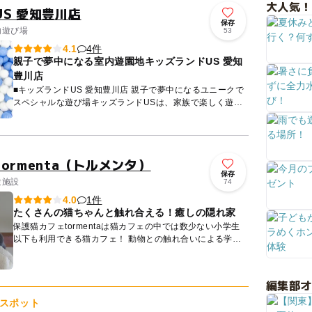
大人気！
S 愛知豊川店
保存
内遊び場
53
4件
4.1
親子で夢中になる室内遊園地キッズランドUS 愛知
豊川店
■キッズランドUS 愛知豊川店 親子で夢中になるユニークで
スペシャルな遊び場キッズランドUSは、家族で楽しく遊
び、くつろぎ、そしてかけがえのない家族の思い出を残せる
室内遊び...
ormenta（トルメンタ）
保存
験施設
74
1件
4.0
たくさんの猫ちゃんと触れ合える！癒しの隠れ家
保護猫カフェtormentaは猫カフェの中では数少ない小学生
以下も利用できる猫カフェ！ 動物との触れ合いによる学び
の場として頂けると嬉しいです。 【施設内情報】 ...
編集部
スポット