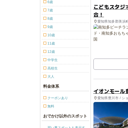
6歳
こどもスタジ
7歳
合！
8歳
愛知県知多郡美浜
9歳
10歳
11歳
12歳
中学生
高校生
大人
料金体系
イオンモール
愛知県豊川市 / シ
クーポンあり
無料
おでかけ以外のスポット
習い事スポットも表示す