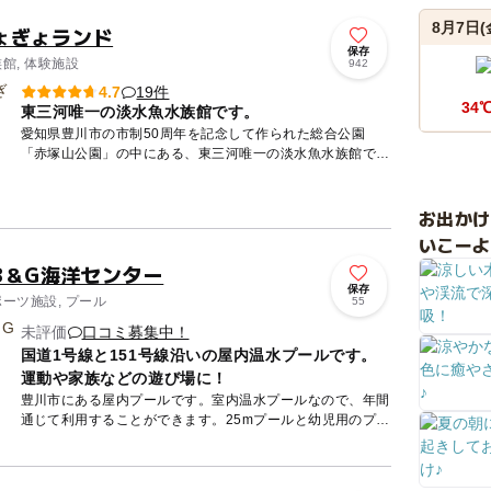
8月7日(
ょぎょランド
保存
族館, 体験施設
942
19件
4.7
34
東三河唯一の淡水魚水族館です。
愛知県豊川市の市制50周年を記念して作られた総合公園
「赤塚山公園」の中にある、東三河唯一の淡水魚水族館で
す。市内を流れる「とよがわ」に暮らす魚や生物を中心とし
て、世界の淡水魚...
お出か
いこーよ
B＆G海洋センター
保存
ポーツ施設, プール
55
未評価
口コミ募集中！
国道1号線と151号線沿いの屋内温水プールです。
運動や家族などの遊び場に！
豊川市にある屋内プールです。室内温水プールなので、年間
通じて利用することができます。25mプールと幼児用のプー
ルがあり、幼児用のプールにはすべり台がついていて、床に
はイルカや...