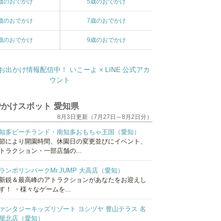
歳のおでかけ
5歳のおでかけ
歳のおでかけ
7歳のおでかけ
歳のおでかけ
9歳のおでかけ
かけスポット 愛知県
8月3日更新（7月27日～8月2日分）
知多ビーチランド・南知多おもちゃ王国（愛知）
節により開園時間、休園日の変更並びにイベント、
トラクション・一部店舗の...
ランポリンパークMr.JUMP 大高店（愛知）
新鋭＆最高峰のアトラクションがあなたをお迎えし
す！ ・様々なゲームを...
ァンタジーキッズリゾート ヨシヅヤ 豊山テラス 名
屋北店（愛知）