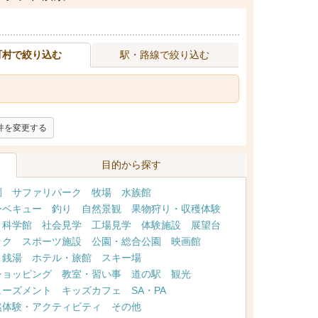
町村で絞り込む
駅・路線で絞り込む
件を変更する
目的から探す
園
サファリパーク
牧場
水族館
ーベキュー
釣り
自然景観
果物狩り・収穫体験
・科学館
社会見学
工場見学
体験施設
展望台
ック
スポーツ施設
公園・総合公園
映画館
・銭湯
ホテル・旅館
スキー場
ショッピング
教室・習い事
道の駅
観光
ューズメント
キッズカフェ
SA・PA
然体験・アクティビティ
その他