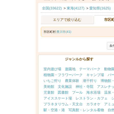
全国(33622)
>
東海(4127)
>
愛知県(1625)
エリアで絞り込む
市区
市区町村:
豊川市(41)
条
ジャンルから探す
室内遊び場
遊園地
テーマパーク
動物
植物園・フラワーパーク
キャンプ場
バ
いちご狩り
農業体験
潮干狩り
博物館
美術館
文化施設
神社・寺院
アスレチ
児童館
図書館
プール
海水浴場
温泉
アイススケート場
レストラン・カフェ
プラネタリウム・天文台
カラオケ
アミ
駅・空港・港
写真館・レンタル着物
自