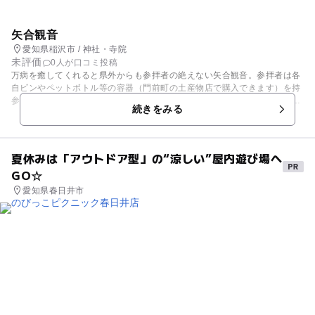
矢合観音
愛知県稲沢市 / 神社・寺院
未評価
0人が口コミ投稿
万病を癒してくれると県外からも参拝者の絶えない矢合観音。参拝者は各
自ビンやペットボトル等の容器（門前町の土産物店で購入できます）を持
参し、境内の井戸水を汲み入れ、この水と共に祈祷を受けます。祈祷を受
続きをみる
けた水は皮膚病などに効果があるといわれ患部に塗ったり、飲むと良いと
されています。ご本尊はこの地の城主橋本伊賀守の弟、大膳が祀った「十
一面観世音菩薩像」です。
夏休みは「アウトドア型」の“涼しい”屋内遊び場へ
GO☆
愛知県春日井市