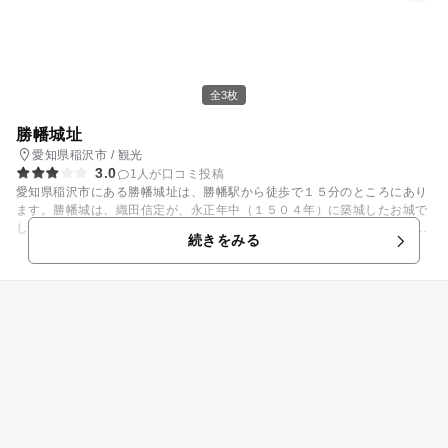
全3枚
勝幡城址
愛知県稲沢市 / 観光
3.0
1人が口コミ投稿
愛知県稲沢市にある勝幡城址は、勝幡駅から徒歩で１５分のところにあり
ます。勝幡城は、織田信定が、永正年中（１５０４年）に築城したお城で
した。その子である信秀（信長の父）がこの城を拠点として、斯波氏三奉
続きをみる
行の一人として栄えたといわれています。また、天文３年（１５３４年）
には、織田信長もこの城で誕生したとの説も残っており、「織田家出生の
城」としても有名です。現在は城はなく、自然林の中に勝幡城址として碑
が建っているのみです。