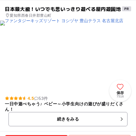
います。境内では萩を写真にとったり、写生したり、美しい萩の花を眺め
て歩いたりと訪れた人々を楽しませています。
日本最大級！いつでも思いっきり遊べる屋内遊園地
愛知県西春日井郡豊山町
保存
7516
4.5
53件
一日中遊べちゃう♪ ベビー～小学生向けの遊びが盛りだくさ
ん！
続きをみる