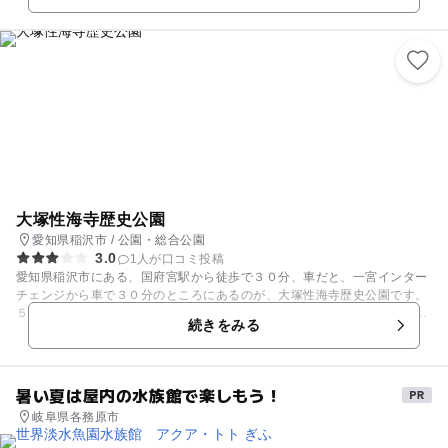
代に子安地蔵は掘られたと伝えられています。また、子安地蔵は、秘仏と
なっており、日ごろは拝めない貴重なものです。また、大黒天とは、悪魔
退散の意味のある神様でしたが、日本に伝わって、悪魔退散と併せて食べ
物の神となりました。
大塚性海寺歴史公園
愛知県稲沢市 / 公園・総合公園
3.0
1人が口コミ投稿
愛知県稲沢市にある、国府宮駅から徒歩で３０分、車だと、一宮インター
チェンジから車で３０分のところにあるのが、大塚性海寺歴史公園です。
５７０３平方メートルの広大な敷地には、９０種類１万株のあじさいが美
続きをみる
しく咲きほこります。この歴史公園と、性海寺を舞台にして、稲沢市では
毎年６月に開催される「稲沢あじさいまつり」が大変人気です。６月には
園内一帯に紫陽花が咲き、人々の目を楽しませてくれます。この歴史公園
は「大塚古墳」も見所の一つとなっています。高さは５メートル、直径が
暑い夏は屋内の水族館で楽しもう！
４０メートルの円墳で、古墳時代中頃の円筒埴輪や形象埴輪が出土してい
岐阜県各務原市
ます。その古墳にもたくさんのあじさいが咲き乱れています。