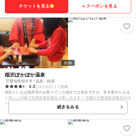
チケットを見る
クーポンを見る
全2枚
稲沢ぽかぽか温泉
愛知県稲沢市 / 温泉・銭湯
4.3
2人が口コミ投稿
稲沢といえば国府宮のお祭りでこの地方では有名ですが、名古屋からもほ
ど近いこの地で天然温泉岩風呂が楽しめます！ 自慢の天然温泉岩風呂のほ
か、お母様のダイエットにもなる長さ３５メートルの湯歩道もあります。
続きをみる
お食事処「宮亭」では、舌鼓をうちつつゆっくりのんびりくつろげます。
毎週水曜日は、ぽかぽかサービスデーで親子で行くとお得です。お子様向
けの各種イベントもあるので、家族みんなでリフレッシュしに行ってみて
は？