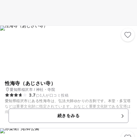
性海寺（あじさい寺）
愛知県稲沢市 / 神社・寺院
3.7
1人が口コミ投稿
愛知県稲沢市にある性海寺は、弘法大師ゆかりの古刹です。本堂・多宝塔
などは重要文化財に指定されています。おなじく重要文化財である宝塔は
織田信長が築城した安土城の宝塔のオリジナルといわれていうます。ま
続きをみる
た、別名「あじさい寺」といわれており、毎年６月１日頃から、あじさい
祭が開催されていて、大変多くの人で賑わいます。園内には、「伊豆の
華」「カシワバアジサイ」「城ケ崎」など約８０種１万株の色とりどりの
あじさいが咲き、訪れた人を喜ばせています。駐車場も無料で、遊歩道も