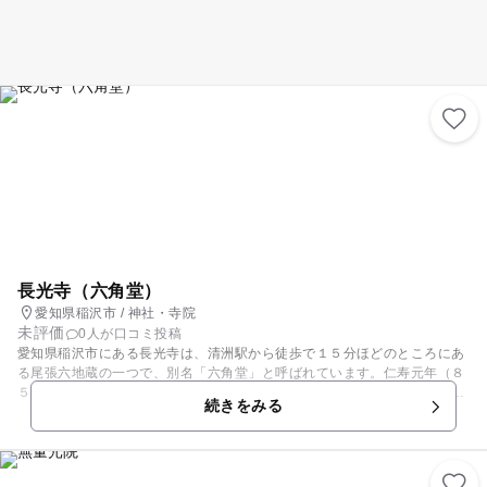
長光寺（六角堂）
愛知県稲沢市 / 神社・寺院
未評価
0人が口コミ投稿
愛知県稲沢市にある長光寺は、清洲駅から徒歩で１５分ほどのところにあ
る尾張六地蔵の一つで、別名「六角堂」と呼ばれています。仁寿元年（８
５１年）小野篁が陸奥国に下る途中に駐杖したときに路傍に地蔵像を安置
続きをみる
したのが始まりと伝えられています。１１６１年に、尾張守であった平頼
盛が病気治癒のお礼に六角堂を寄進したといわれています。そして１３３
８年、足利尊氏が上洛するときに太刀を奉納、勝利したため、六角堂は祈
願所として定められたといわれています。その後は織田家、徳川家によっ