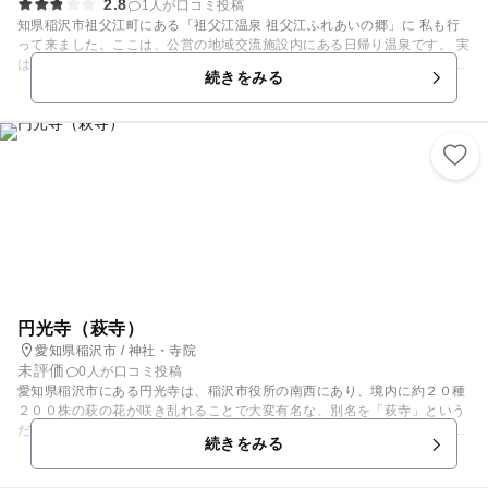
2.8
1人が口コミ投稿
知県稲沢市祖父江町にある「祖父江温泉 祖父江ふれあいの郷」に 私も行
って来ました。ここは、公営の地域交流施設内にある日帰り温泉です。 実
は、この日は、「海津温泉」に再訪を試みたのですが、何故か臨時休業…
続きをみる
(&gt;_&lt;) 巡り巡って、ここへ辿り着きました。 平日の午後１時過ぎから
の利用でしたが、併設の駐車場は、ほぼ満車…(^^;) さすが入泉料２００円
の激安温泉ですね～人気があります。 温泉好きな人には凄い良いと思いま
す。
円光寺（萩寺）
愛知県稲沢市 / 神社・寺院
未評価
0人が口コミ投稿
愛知県稲沢市にある円光寺は、稲沢市役所の南西にあり、境内に約２０種
２００株の萩の花が咲き乱れることで大変有名な、別名を「萩寺」という
だけあって、道にまで萩が茂っているほどです。見頃は８月下旬から９月
続きをみる
下旬ごろまで１ヶ月ほどです。 近くの矢合観音と合わせて訪れる方が多い
ようです。９月には本堂で、萩茶がふるまわれており、参拝客に喜ばれて