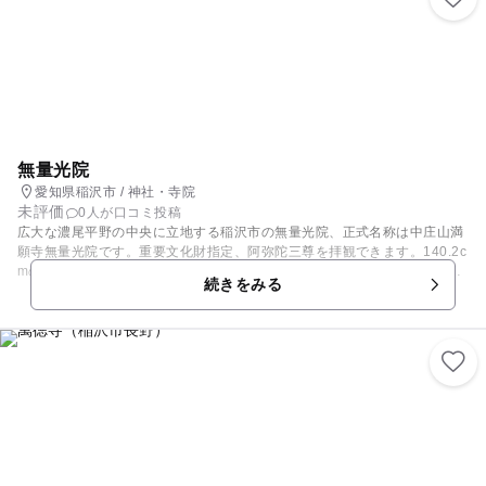
て庇護されてきました。織田信長の若いときの遊び場であったといわれ、
六角堂で後に清洲城の城代となる埴原常安と出会ったといわれています。
また、境内奥には、信長が愛飲したといわれる臥松水と呼ばれる井戸があ
ります。茶の湯に使用したり、膳にその水を使ったと伝わっています。
無量光院
愛知県稲沢市 / 神社・寺院
未評価
0人が口コミ投稿
広大な濃尾平野の中央に立地する稲沢市の無量光院、正式名称は中庄山満
願寺無量光院です。重要文化財指定、阿弥陀三尊を拝観できます。140.2c
mの阿弥陀如来の体内から発見された墨書から鎌倉時代建仁2年（1202
続きをみる
年）に慶派仏師寛慶が造立したことがわかりました。境内には本堂と阿弥
陀三尊を安置する収蔵庫、鐘楼、庫裏があり、12畳ほどの収蔵庫には阿弥
陀三尊と中尊と脇侍に挟まれるように毘沙門天と不動明王が安置されてい
ます。