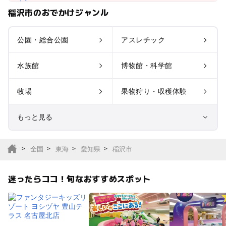
稲沢市のおでかけジャンル
公園・総合公園
アスレチック
水族館
博物館・科学館
牧場
果物狩り・収穫体験
もっと見る
室内遊び場
遊園地
全国
東海
愛知県
稲沢市
テーマパーク
動物園
迷ったらココ！旬なおすすめスポット
サファリパーク
植物園・フラワーパー
ク