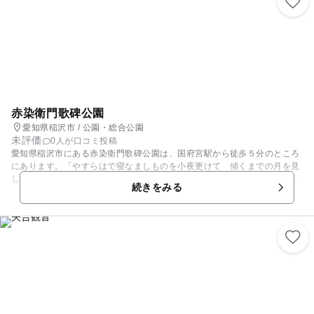
整備されています。
赤染衛門歌碑公園
愛知県稲沢市 / 公園・総合公園
未評価
0人が口コミ投稿
愛知県稲沢市にある赤染衛門歌碑公園は、国府宮駅から徒歩５分のところ
にあります。「やすらはで寝なましものを小夜更けて 傾くまでの月を見
しかな」という歌で知られる、平安の女流歌人で、中古三十六歌仙のひと
続きをみる
りである赤染衛門が、夫である大江匡衡が、長保３年（１００１年）に尾
張守に任命され、赴任する際に、夫と共に稲沢に訪れ、その際に、衣をか
けたといわれる松があった場所です。１００４年まで住み、１００９年に
再度尾張守に任じられた夫とともに、稲沢に再度下向したと伝えられてい
ます。