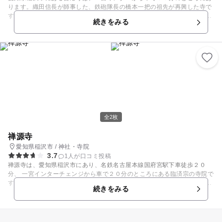
ります。織田信長が師事した、鉄砲隊長の橋本一把の祖先が再興した寺で
す。浄土宗の名刹です。黒光りする銅造の個性的な姿をした大日如来様が
続きをみる
がいます。 この大日如来はかつてはご本尊として祀られていたこともあっ
たが、宗派が浄土宗に変わったため、境内の大日堂に移されました。像高
は５７．５ｃｍと大きくはありません。大日如来は、愛知県文化財に指定
されています。また、厨子も同じ室町時代に作られたとされ稲沢市文化財
に指定されています。
全2枚
禅源寺
愛知県稲沢市 / 神社・寺院
3.7
1人が口コミ投稿
禅源寺は、愛知県稲沢市にあり、名鉄名古屋本線国府宮駅下車徒歩２０
分、 一宮インターチェンジから車で２０分のところにある臨済宗の寺院で
す。１６３４年に徳川家光が上洛した際に宿泊し、その旅宿となり、不快
続きをみる
の病が治癒し、葵の御紋の使用を許されたことでも知られています。県指
定文化財となっている、鎌倉時代前期の作といわれている寄木造の阿弥陀
如来坐像があります。１８６９年（明治２年）雪が積もった１２月に、こ
の寺の鐘の音を合図に、中島・海東両郡、現在の稲沢・一宮・津島の諸市