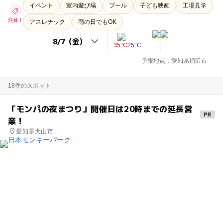
イベント
室内遊び場
プール
子ども映画
工場見学
注目！
アスレチック
雨の日でもOK
35°C
25°C
予報地点：愛知県稲沢市
18件のスポット
「モンパの夜まつり」開催日は20時までの延長営
業！
愛知県犬山市