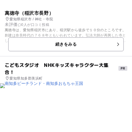
萬徳寺（稲沢市長野）
愛知県稲沢市 / 神社・寺院
未評価
0人が口コミ投稿
萬徳寺は、愛知県稲沢市にあり、稲沢駅から徒歩で１０分のところです。
創建は奈良時代の７６８年ともいわれています。弘法大師が再興した寺と
して知られています。山門は、清洲城の通用門を移築したものであり、矢
続きをみる
じりの跡が残っています。他にも貴重な寺宝が多く、多宝塔は国の重要文
化財であり、鎮守堂もまた歴史を感じる建築物で、国の重要文化財であ
る。 鎮守堂が身近に見ることができるのはまれで、 かなり目の前で感じ
ることができます。このお寺は東海三十六不動尊霊場にも数えられてお
こどもスタジオ NHKキッズキャラクター大集
り、不動明王の霊場です。萬徳寺はまた、別名ぼたん寺と呼ばれており、
合！
境内に７００本の牡丹が咲きほこります。４月下旬が見頃といわれ、大変
美しく、訪れる人を楽しませています。
愛知県知多郡美浜町