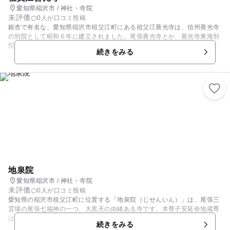
愛知県稲沢市 / 神社・寺院
未評価
0人が口コミ投稿
銀杏で有名な、愛知県稲沢市祖父江町にある祖父江善光寺は、信州善光寺
の別院として昭和６年に建立されました。尾張善光寺とか、善光寺東海別
院とも呼ばれていますが、正式には双蓮寺善光寺といいます。善光寺とい
続きをみる
えば、戒壇巡りが有名ですが、こちらの戒壇めぐりは、入場料を払うと夜
光で光るプレートがもらえます。これを腕に付けて、真暗の通路を壁伝い
に巡っていきます。如来様の真下にある錠前の所は、日本一の極楽の荘厳
が安置されているとの事で金色に光っています。
地泉院
愛知県稲沢市 / 神社・寺院
未評価
0人が口コミ投稿
愛知県の稲沢市祖父江町に位置する「地泉院（じせんいん）」は、尾張三
霊場の尾張七福神の一つ、大黒天の由緒ある寺です。本尊子安延命地蔵尊
は、1300年前行基菩薩の真作で霊験あらたかなお地蔵さんとして毎日全
続きをみる
国から参詣者が絶えないスポットです。奈良時代の僧行基によって奈良時