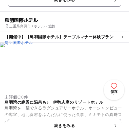
り、こちらも見どころ...
鳥羽国際ホテル
三重県鳥羽市 / ホテル・旅館
【開催中】【鳥羽国際ホテル】テーブルマナー体験プラン
保存
1
未評価
0件
鳥羽湾の絶景に温泉も♪ 伊勢志摩のリゾートホテル
鳥羽湾を一望できるラグジュアリーホテル。オーシャンビュー
の客室、地元食材をふんだんに使った食事、ミキモトの真珠ス
パなど、非日常な時間と空間を堪能することができます。地元
続きをみる
関連の書籍をそろえたライブ...