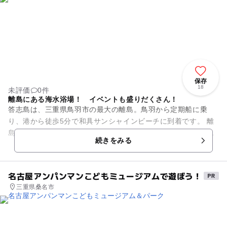
保存
18
未評価
0件
離島にある海水浴場！ イベントも盛りだくさん！
答志島は、三重県鳥羽市の最大の離島。鳥羽から定期船に乗
り、港から徒歩5分で和具サンシャインビーチに到着です。 離
島なのでプライベートビーチ感は抜群！ 水質は非常にいいコ
続きをみる
バルトブルーで黄金色...
名古屋アンパンマンこどもミュージアムで遊ぼう！
三重県桑名市