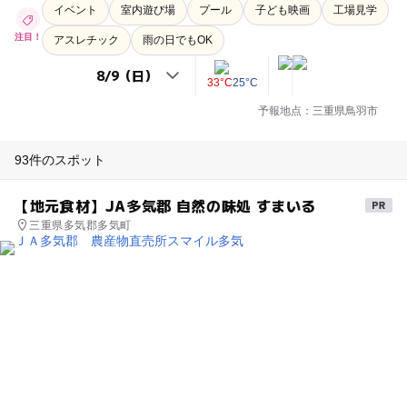
イベント
室内遊び場
プール
子ども映画
工場見学
注目！
アスレチック
雨の日でもOK
33°C
25°C
予報地点：三重県鳥羽市
93件のスポット
【地元食材】JA多気郡 自然の味処 すまいる
三重県多気郡多気町