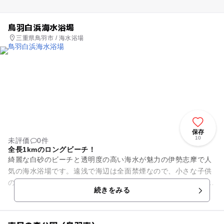
鳥羽白浜海水浴場
三重県鳥羽市 / 海水浴場
保存
10
未評価
0件
全長1kmのロングビーチ！
綺麗な白砂のビーチと透明度の高い海水が魅力の伊勢志摩で人
気の海水浴場です。遠浅で海辺は全面禁煙なので、小さな子供
のいるファミリーも安心して海水浴ができます。 バナナボー
続きをみる
ト、ジェットスキ...