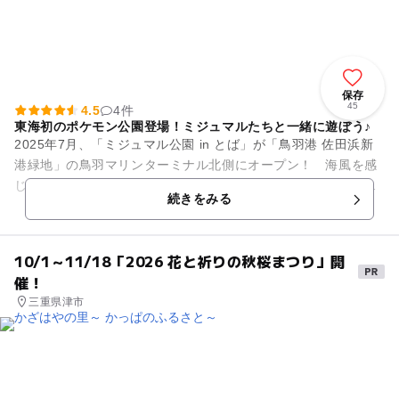
保存
45
4.5
4件
東海初のポケモン公園登場！ミジュマルたちと一緒に遊ぼう♪
2025年7月、「ミジュマル公園 in とば」が「⿃⽻港 佐⽥浜新
港緑地」の⿃⽻マリンターミナル北側にオープン！ 海風を感
じる園内には、チューブスライダーやネット遊具が魅力の複合
続きをみる
遊具のほか、「ジ...
10/1～11/18「2026 花と祈りの秋桜まつり」開
催！
三重県津市