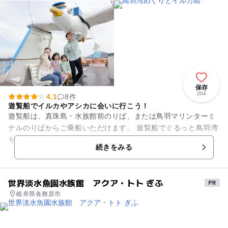
保存
204
4.1
8件
遊覧船でイルカやアシカに会いに行こう！
遊覧船は、真珠島・水族館前のりば、または鳥羽マリンターミ
ナルのりばからご乗船いただけます。 遊覧船でぐるっと鳥羽湾
をクルージングすると所要時間は約50分（イルカ島での見学時
続きをみる
間除く） ...
世界淡水魚園水族館 アクア・トト ぎふ
岐阜県各務原市