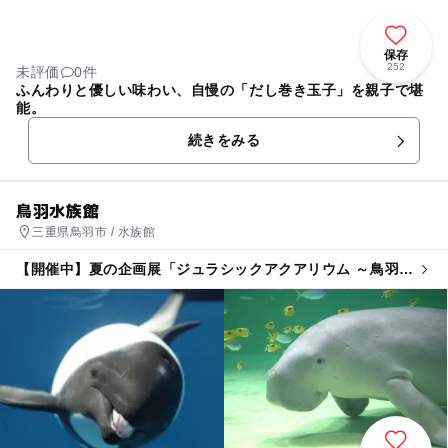
保存
252
未評価
0件
ふんわりと優しい味わい、自慢の「だし巻き玉子」を親子で堪
能。
続きをみる
鳥羽水族館
三重県鳥羽市 / 水族館
【開催中】夏の企画展「ジュラシックアクアリウム ～鳥羽の
古代生物たち～」