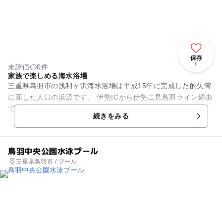
保存
6
未評価
0件
家族で楽しめる海水浴場
三重県鳥羽市の浅利ヶ浜海水浴場は平成15年に完成した的矢湾
に面した人口の浜辺です。 伊勢ICから伊勢二見鳥羽ライン経由
で約40分のところにあり、バスでは鳥羽バスセンターからかも
続きをみる
めバスにて約35...
鳥羽中央公園水泳プール
三重県鳥羽市 / プール