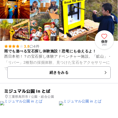
保存
264
3.8
4件
雨でも遊べる宝石探し体験施設！恐竜にも会えるよ！
西日本初！？の宝石探し体験アドベンチャー施設。「鉱山」・
「リバー」2種類の採掘体験、見つけた宝石をアクセサリーに
できる「ストーン工房」、地球の神秘を感じる「ジオード割り
続きをみる
体験」など、お子様はもちろ...
ミジュマル公園 in とば
三重県鳥羽市 / 公園・総合公園