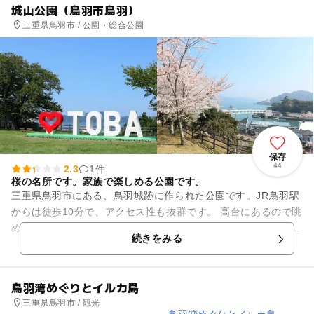
城山公園（鳥羽市鳥羽）
三重県鳥羽市 / 公園・総合公園
保存
44
2.3
1件
桜の名所です。家族で楽しめる公園です。
三重県鳥羽市にある、鳥羽城跡に作られた公園です。JR鳥羽駅
からは徒歩10分で、アクセス性も抜群です。 高台にあるので眺
めも良く、鳥羽の港も見ることができます。 春には桜が美しく
続きをみる
咲き、お花見も...
鳥羽湾めぐりとイルカ島
三重県鳥羽市 / 観光