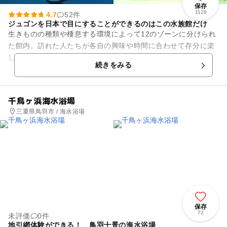
保存
1128
4.7
52件
ジュゴンを日本で目にすることができるのはこの水族館だけ
生きものの種類や棲息する環境によって12のゾーンに分けられ
た館内。訪れた人たちが各自の興味や時間に合わせて存分に楽
しむことができるよう、観覧順序は決められておらず、自由通
続きをみる
路となっています。 人...
千鳥ヶ浜海水浴場
三重県鳥羽市 / 海水浴場
保存
72
未評価
0件
地引網体験ができる！ 鳥羽十景の海水浴場