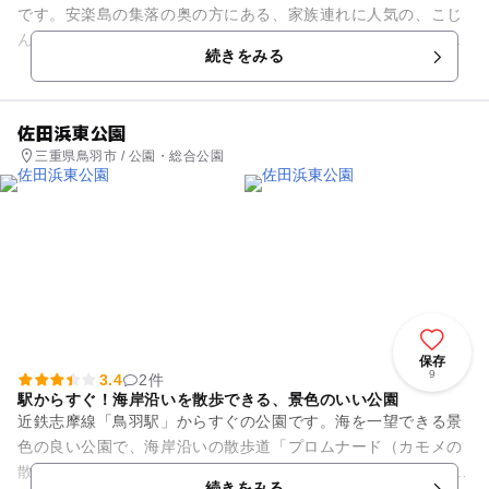
です。安楽島の集落の奥の方にある、家族連れに人気の、こじ
んまりとした海水浴場です。沖に浮かぶ菅島などの島々を眺め
続きをみる
ながら泳ぐことができます。...
佐田浜東公園
三重県鳥羽市 / 公園・総合公園
保存
9
3.4
2件
駅からすぐ！海岸沿いを散歩できる、景色のいい公園
近鉄志摩線「鳥羽駅」からすぐの公園です。海を一望できる景
色の良い公園で、海岸沿いの散歩道「プロムナード（カモメの
散歩道）」につながっています。 園内には大きな噴水池があ
続きをみる