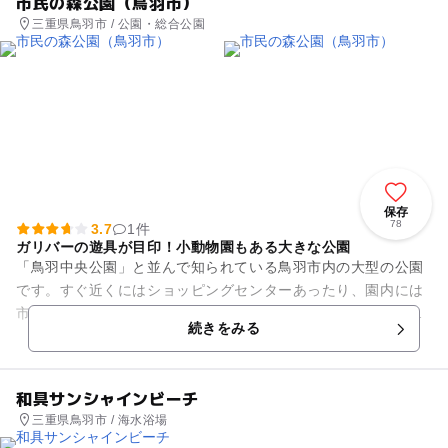
市民の森公園（鳥羽市）
三重県鳥羽市 / 公園・総合公園
保存
78
3.7
1件
ガリバーの遊具が目印！小動物園もある大きな公園
「鳥羽中央公園」と並んで知られている鳥羽市内の大型の公園
です。すぐ近くにはショッピングセンターあったり、園内には
市立図書館も併設しているなど、多くの人々が利用しやすい環
続きをみる
境です。 遊具は大き...
和具サンシャインビーチ
三重県鳥羽市 / 海水浴場