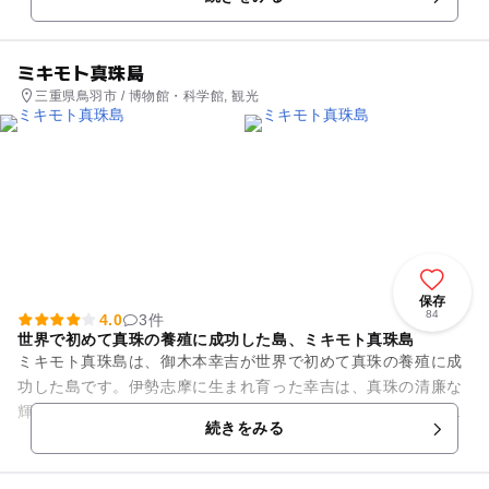
ミキモト真珠島
三重県鳥羽市 / 博物館・科学館, 観光
保存
84
4.0
3件
世界で初めて真珠の養殖に成功した島、ミキモト真珠島
ミキモト真珠島は、御木本幸吉が世界で初めて真珠の養殖に成
功した島です。伊勢志摩に生まれ育った幸吉は、真珠の清廉な
輝きを多くの女性に届けることにその生涯をささげました。そ
続きをみる
んな彼が真珠と同様に愛した...