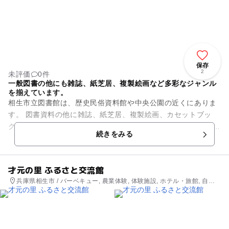
保存
2
未評価
0件
一般図書の他にも雑誌、紙芝居、複製絵画など多彩なジャンル
を揃えています。
相生市立図書館は、歴史民俗資料館や中央公園の近くにありま
す。 図書資料の他に雑誌、紙芝居、複製絵画、カセットブッ
ク、ビデオフィルムなども所蔵してあります。 本は一人10冊、
続きをみる
2週間借りることが...
才元の里 ふるさと交流館
兵庫県相生市 / バーベキュー, 農業体験, 体験施設, ホテル・旅館, 自然
体験・アクティビティ