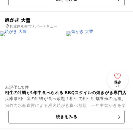
なペーロン競漕を繰り広げ...
焼がき 大豊
兵庫県相生市 / バーベキュー
保存
24
未評価
0件
相生の牡蠣が1年中食べられる BBQスタイルの焼きがき専門店
兵庫県相生産の牡蠣が食べ放題！相生で相生牡蠣養殖の元祖、
㈱竹内水産直営による炭火焼がき食べ放題！一年中焼がきを楽
しめ、BBQスタイルで子供から大人まで楽しめる♪
続きをみる