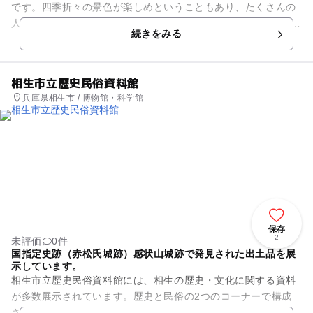
です。四季折々の景色が楽しめということもあり、たくさんの
人が訪れます。全長3.5キロメートルのハイキングコースを整備
続きをみる
しており、お散歩に最適...
相生市立歴史民俗資料館
兵庫県相生市 / 博物館・科学館
保存
2
未評価
0件
国指定史跡（赤松氏城跡）感状山城跡で発見された出土品を展
示しています。
相生市立歴史民俗資料館には、相生の歴史・文化に関する資料
が多数展示されています。歴史と民俗の2つのコーナーで構成
されており、歴史コーナーでは古代や中世、近世の相生を紹介