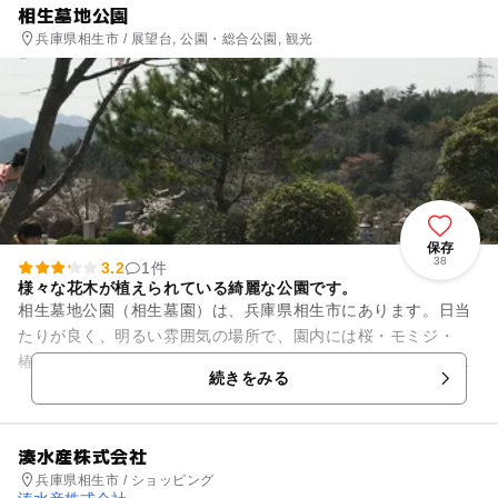
相生墓地公園
兵庫県相生市 / 展望台, 公園・総合公園, 観光
保存
38
3.2
1件
様々な花木が植えられている綺麗な公園です。
相生墓地公園（相生墓園）は、兵庫県相生市にあります。日当
たりが良く、明るい雰囲気の場所で、園内には桜・モミジ・
椿・ミモザ・ユリノキ・サザンカといった様々な花木が植えら
続きをみる
れており、季節によって違った...
湊水産株式会社
兵庫県相生市 / ショッピング