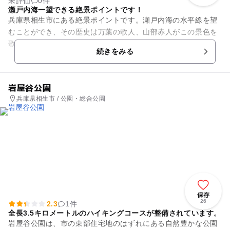
未評価
0件
瀬戸内海一望できる絶景ポイントです！
兵庫県相生市にある絶景ポイントです。瀬戸内海の水平線を望
むことができ、その歴史は万葉の歌人、山部赤人がこの景色を
歌に詠んだと言われているほど由緒正しい場所です。海に沈む
続きをみる
夕日は大変美しく、見どころ...
岩屋谷公園
兵庫県相生市 / 公園・総合公園
保存
26
2.3
1件
全長3.5キロメートルのハイキングコースが整備されています。
岩屋谷公園は、市の東部住宅地のはずれにある自然豊かな公園