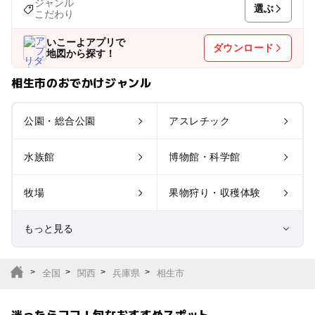
ジャンル
選ぶ
こだわり
いこーよアプリで
ダウンロード
地図から探す！
相生市のおでかけジャンル
公園・総合公園
アスレチック
水族館
博物館・科学館
牧場
果物狩り・収穫体験
もっと見る
室内遊び場
遊園地
全国
関西
兵庫県
相生市
テーマパーク
動物園
迷ったらココ！旬なおすすめスポット