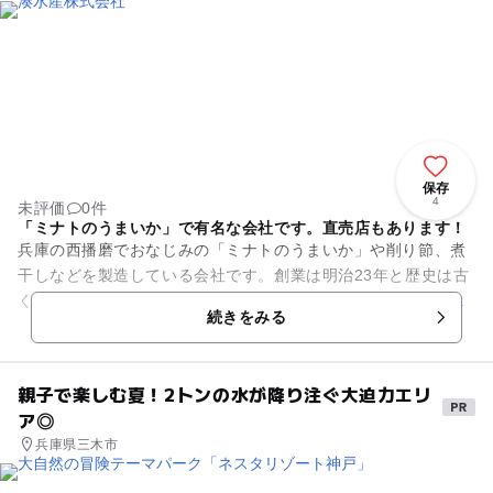
保存
4
未評価
0件
「ミナトのうまいか」で有名な会社です。直売店もあります！
兵庫の西播磨でおなじみの「ミナトのうまいか」や削り節、煮
干しなどを製造している会社です。創業は明治23年と歴史は古
く、品質本位主義を貫き、素材の味を大切にした商品を作り続
続きをみる
けています。工場に併設し...
親子で楽しむ夏！2トンの水が降り注ぐ大迫力エリ
ア◎
兵庫県三木市