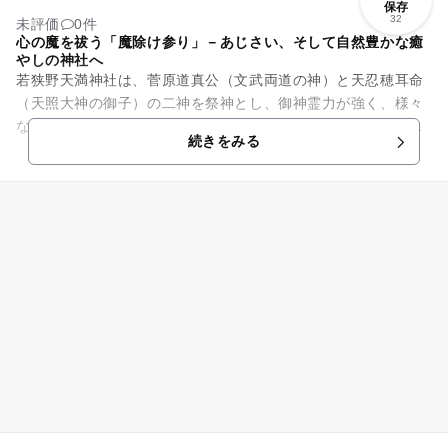
保存
32
未評価
0件
心の魔を祓う「魔除け参り」－あじさい、そして自然豊かな癒
やしの神社へ
若狭野天満神社は、菅原道真公（文武両道の神）と天忍穂耳命
（天照大神の御子）の二神を祭神とし、御神霊力が強く、様々
な祈願に訪れる人が多い。「あじさい神社」とも呼ばれ、梅雨
続きをみる
の時期、閑かな山中の境内に...