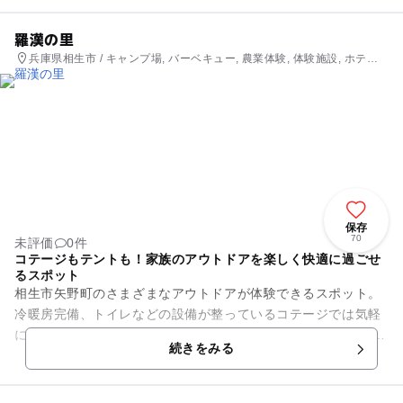
羅漢の里
兵庫県相生市 / キャンプ場, バーベキュー, 農業体験, 体験施設, ホテ
ル・旅館, 自然体験・アクティビティ
保存
70
未評価
0件
コテージもテントも！家族のアウトドアを楽しく快適に過ごせ
るスポット
相生市矢野町のさまざまなアウトドアが体験できるスポット。
冷暖房完備、トイレなどの設備が整っているコテージでは気軽
にキャンプ気分が味わえます。 もちろんテントサイトもあるの
続きをみる
で、本格的なキャン...