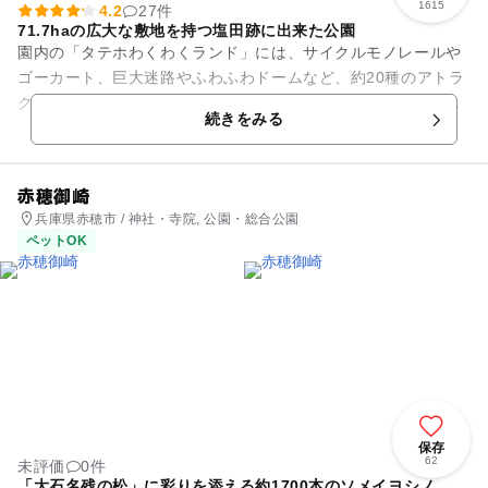
1615
4.2
27件
71.7haの広大な敷地を持つ塩田跡に出来た公園
園内の「タテホわくわくランド」には、サイクルモノレールや
ゴーカート、巨大迷路やふわふわドームなど、約20種のアトラ
クションが勢ぞろい。そのほか、わんぱく広場、オートキャン
続きをみる
プ場、テニスコートなど子...
赤穂御崎
兵庫県赤穂市 / 神社・寺院, 公園・総合公園
ペットOK
保存
62
未評価
0件
「大石名残の松」に彩りを添える約1700本のソメイヨシノ