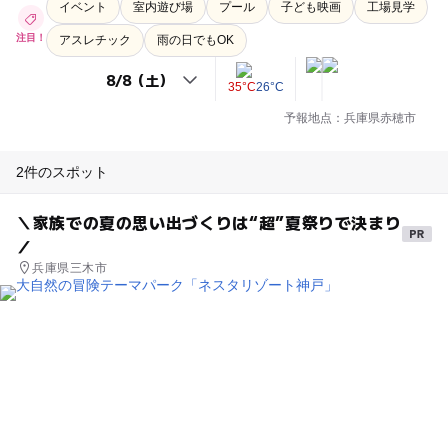
イベント
室内遊び場
プール
子ども映画
工場見学
注目！
アスレチック
雨の日でもOK
35°C
26°C
予報地点：兵庫県赤穂市
2件のスポット
＼家族での夏の思い出づくりは“超”夏祭りで決まり
／
兵庫県三木市