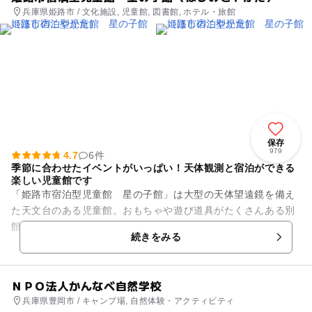
兵庫県姫路市 / 文化施設, 児童館, 図書館, ホテル・旅館
保存
979
4.7
6件
季節に合わせたイベントがいっぱい！天体観測と宿泊ができる
楽しい児童館です
「姫路市宿泊型児童館 星の子館」は大型の天体望遠鏡を備え
た天文台のある児童館。おもちゃや遊び道具がたくさんある別
館・なかよしホールをはじめ、卓球ができるトレーニングルー
続きをみる
ム、児童書や星の専門書のそ...
ＮＰＯ法人かんなべ自然学校
兵庫県豊岡市 / キャンプ場, 自然体験・アクティビティ