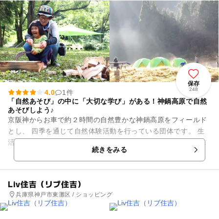
保存
248
4.0
1件
「自然あそび」の中に「大切な学び」がある！神鍋高原で自然
あそびしよう♪
京阪神からお車で約２時間の自然豊かな神鍋高原をフィールド
とし、 四季を通じて自然体験活動を行っている団体です。 生
活環境や遊び方が変わり自然で遊ぶ機会が減ってしまった今、
続きをみる
私たちは‘自...
Liv住吉（リブ住吉）
兵庫県神戸市東灘区 / ショッピング