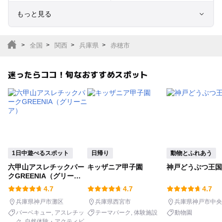
もっと見る
室内遊び場
遊園地
全国
関西
兵庫県
赤穂市
テーマパーク
動物園
迷ったらココ！旬なおすすめスポット
サファリパーク
植物園・フラワーパー
ク
キャンプ場
バーベキュー
釣り
自然景観
1日中遊べるスポット
日帰り
動物とふれあう
六甲山アスレチックパー
キッザニア甲子園
神戸どうぶつ王国
いちご狩り
農業体験
クGREENIA（グリーニ
ア）
4.7
4.7
4.7
潮干狩り
社会見学
兵庫県神戸市灘区
兵庫県西宮市
兵庫県神戸市中央
バーベキュー
アスレチッ
テーマパーク
体験施設
動物園
ク
自然体験・アクティビ