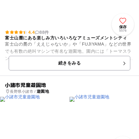
保存
5576
4.4
88件
富士山麓にある楽しみ方いろいろなアミューズメントシティ
富士山の麓の「ええじゃないか」や「FUJIYAMA」などの世界
でも有数の絶叫マシンで有名な遊園地。園内には「トーマスラ
ンド」と「リサとガスパール タウン」も併設され、年代問わず
続きをみる
男の子も女の子も楽...
小諸市児童遊園地
遊園地
長野県小諸市 /