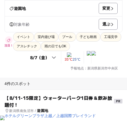
変更
遊園地
選ぶ
対象年齢
イベント
室内遊び場
プール
子ども映画
工場見学
注目！
アスレチック
雨の日でもOK
35°C
25°C
予報地点：新潟県新潟市中央区
4件のスポット
【8/11-15限定】ウォーターパーク1日券＆飲み放
題付！
遊園地
新潟県南魚沼市 /