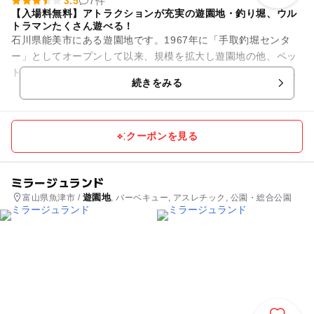
3.5
7件
【入場料無料】アトラクションが充実の遊園地・釣り堀、ウル
トラマンたくさん遊べる！
石川県能美市にある遊園地です。1967年に「手取釣堀センタ
ー」としてオープンして以来、規模を拡大し遊園地の他、ペッ
トショップや「ウルトラマンスタジアム」を増設し、総合レジ
続きをみる
ャー施設となりました。つ...
クーポンを見る
ミラージュランド
遊園地
富山県魚津市 /
, バーベキュー, アスレチック, 公園・総合公園