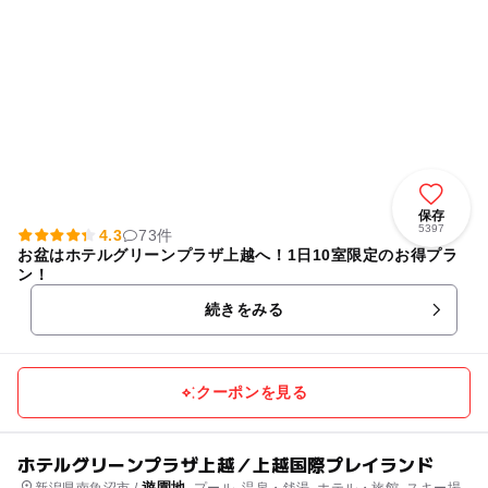
保存
5397
4.3
73件
お盆はホテルグリーンプラザ上越へ！1日10室限定のお得プラ
ン！
続きをみる
クーポンを見る
ホテルグリーンプラザ上越／上越国際プレイランド
遊園地
新潟県南魚沼市 /
, プール, 温泉・銭湯, ホテル・旅館, スキー場