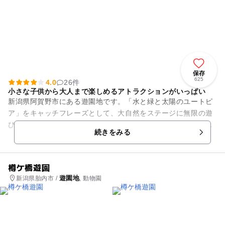
保存
625
4.0
26件
小さな子供から大人まで楽しめるアトラクションがいっぱい
新潟県阿賀野市にある遊園地です。「水と緑と太陽のユートピ
ア」をキャッチフレーズとして、大自然をステージに無限の遊
びの世界が広がります。ジェットコースターや大観覧車などバ
続きをみる
ラエティーに富んだアトラク...
樽ケ橋遊園
遊園地
新潟県胎内市 /
, 動物園