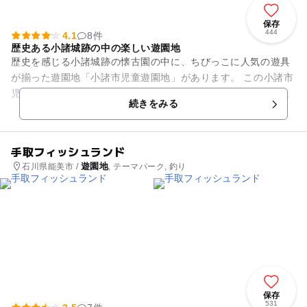
保存
444
4.1
8件
歴史ある小諸城跡の中の楽しい遊園地
歴史を感じる小諸城跡の懐古園の中に、ちびっこに人気の遊具
が揃った遊園地「小諸市児童遊園地」があります。 この小諸市
児童遊園地はなんと入場が無料！お気に入り、興味のある乗り
続きをみる
物に200円で乗る事の...
手取フィッシュランド
遊園地
石川県能美市 /
, テーマパーク, 釣り
保存
531