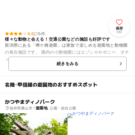
保存
192
4.0
5件
様々な動物と会える！交通公園などの施設も好評です
新潟県にある「樽ケ橋遊園」は家族で楽しめる遊園地と動物園
の複合施設です。 園内の小動物園にはエゾシカやポニー、ダチ
ョウ、アルパカ、ツキノワグマ、フラミンゴなどの動物が飼育
続きをみる
されています。 ...
北陸･甲信越の遊園地のおすすめスポット
かつやまディノパーク
遊園地
福井県勝山市 /
, 公園・総合公園