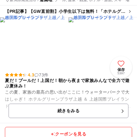
【PR記事】【GW直前割】小学生以下は無料！「ホテルグリ
ーンプラザ上越」の1泊2食付きプラン
保存
5397
4.3
73件
夏だ！プールだ！上国だ！朝から夜まで家族みんなで全力で遊
ぶ夏休み！
この夏、家族の最高の思い出がここに！ウォーターパークで大
はしゃぎ！ ホテルグリーンプラザ上越 ＆ 上越国際プレイラン
ドでエキサイティングに遊ぼう！ 子どもが思いっきりはしゃげ
続きをみる
るアクティビ...
クーポンを見る