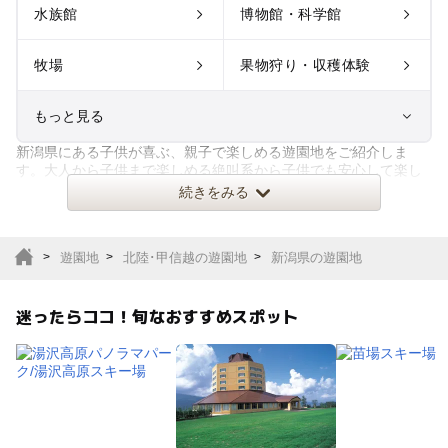
水族館
博物館・科学館
牧場
果物狩り・収穫体験
もっと見る
新潟県にある子供が喜ぶ、親子で楽しめる遊園地をご紹介しま
室内遊び場
遊園地
す。大人から子供まで楽しめる絶叫系から子供でも安心して楽し
めるアトラクションまで。季節に
続きをみる
テーマパーク
動物園
遊園地
北陸･甲信越の遊園地
新潟県の遊園地
サファリパーク
植物園・フラワーパー
ク
迷ったらココ！旬なおすすめスポット
キャンプ場
バーベキュー
釣り
自然景観
いちご狩り
農業体験