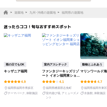
テーマパーク
動物園
遊園地
九州･沖縄の遊園地
福岡県の遊園地
サファリパーク
植物園・フラワーパー
ク
迷ったらココ！旬なおすすめスポット
キャンプ場
バーベキュー
釣り
自然景観
いちご狩り
農業体験
雨の日でもOK
室内アスレチック
動物とふれあう
潮干狩り
社会見学
キッザニア福岡
ファンタジーキッズリゾ
マリンワールド海
ート イオン福岡東ショッ
ピングセンター 福岡店
工場見学
体験施設
4.9
4.1
4.7
福岡県福岡市博多区
福岡県糟屋郡志免町
福岡県福岡市東区
展望台
美術館
テーマパーク
体験施設
室内遊び場
アミューズメ
水族館
体験施設
ント
文化施設
神社・寺院