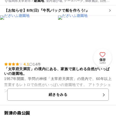
遊園地
福岡県太宰府市 /
, 室内遊び場, テーマパーク, 体験施設, 自然体
験・アクティビティ
【お知らせ】8/9(日)『牛乳パックで船を作ろう!』
保存
1283
4.1
14件
「太宰府天満宮」の境内にある、家族で楽しめる自然がいっぱ
いの遊園地。
1957年開園。学問の神様「太宰府天満宮」の境内で、60年以上
営業するレトロで自然がいっぱいの遊園地です。 アトラクショ
ンは、「メリーゴーランド」や「ビックリハウス」など、ちょ
続きをみる
っと懐かしい...
到津の森公園