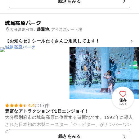
続きをみる
のモデルといわ...
城島高原パーク
遊園地
大分県別府市 /
, アイススケート場
【お知らせ】シールたくさんご用意してます！
保存
1271
4.4
17件
豊富なアトラクションで1日エンジョイ！
大分県別府市の城島高原に位置する遊園地です。1992年に導入
された日本初の木製コースター「ジュピター」がナンバーワン
の人気を誇っています。コースターなどの絶叫系はもちろん、
続きをみる
お子さまと一緒に楽しめ...