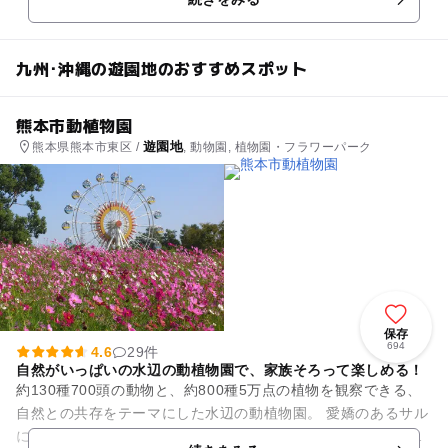
さん！ 鳥類園ではめずらし...
九州･沖縄の遊園地のおすすめスポット
熊本市動植物園
遊園地
熊本県熊本市東区 /
, 動物園, 植物園・フラワーパーク
保存
694
4.6
29件
自然がいっぱいの水辺の動植物園で、家族そろって楽しめる！
約130種700頭の動物と、約800種5万点の植物を観察できる、
自然との共存をテーマにした水辺の動植物園。 愛嬌のあるサル
に入園を迎えられた後は、キリン、ゾウ、トラ、それに孫悟空