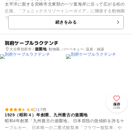
太平洋に面する宮崎市北東部の一ツ葉海岸に沿って広がる松の
丘陵、「フェニックスリゾートシーガイア」に隣接する動物園
です。 アジアゾウ展示場、アフリカ園、ラクダ園、類人猿舎、
続きをみる
こども動物村などで、約...
別府ケーブルラクテンチ
遊園地
大分県別府市 /
, 動物園, バーベキュー, 温泉・銭湯
保存
1299
4.4
17件
1929（昭和４）年創業、九州最古の遊園地
昭和4年創業「九州最古の遊園地」 日本屈指の急傾斜を誇るケ
ーブルカー、 日本唯一の二重式観覧車「フラワー観覧車」や