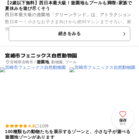
【2歳以下無料】西日本最大級！遊園地もプールも満喫♪家族で
夏休みを遊び尽くそう
西日本最大級の遊園地「グリーンランド」は、アトラクション
数日本一！小さなお子さま向けから絶叫マシンまでそろい、家
族みんなが一日中楽しめます。 2歳以下は遊園地の入園無料な
続きをみる
ので、遊園地デビューに...
宮崎市フェニックス自然動物園
遊園地
宮崎県宮崎市 /
, 動物園, プール
保存
971
4.8
10件
100種類もの動物たちを展示するゾーンと、小さな子が遊べる
遊園地ゾーンがあります