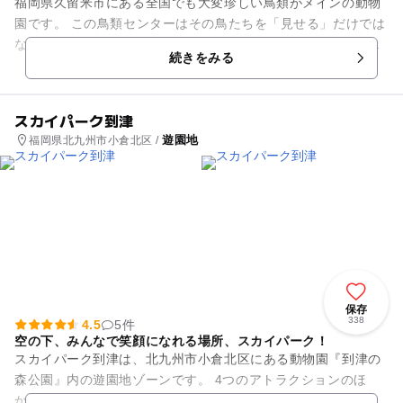
福岡県久留米市にある全国でも大変珍しい鳥類がメインの動物
園です。 この鳥類センターはその鳥たちを「見せる」だけでは
なく「ふれあい」のできる動物園としてフラミンゴなどへの餌
続きをみる
やりが出来ます。 鳥...
スカイパーク到津
遊園地
福岡県北九州市小倉北区 /
保存
338
4.5
5件
空の下、みんなで笑顔になれる場所、スカイパーク！
スカイパーク到津は、北九州市小倉北区にある動物園『到津の
森公園』内の遊園地ゾーンです。 4つのアトラクションのほ
か、トランポリンやボールプール、小型乗り物もたくさん！