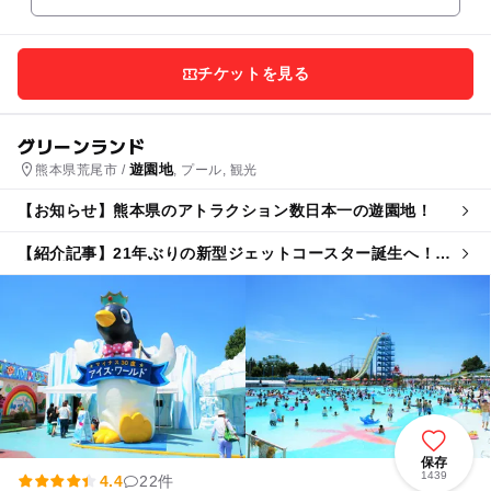
チケットを見る
グリーンランド
遊園地
熊本県荒尾市 /
, プール, 観光
【お知らせ】熊本県のアトラクション数日本一の遊園地！
【紹介記事】21年ぶりの新型ジェットコースター誕生へ！花
火＆プールも楽しめる熊本グリーンランド
保存
1439
4.4
22件