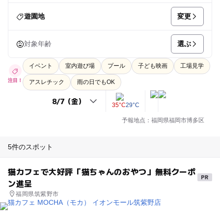
変更
遊園地
選ぶ
対象年齢
イベント
室内遊び場
プール
子ども映画
工場見学
注目！
アスレチック
雨の日でもOK
35°C
29°C
予報地点：福岡県福岡市博多区
5件のスポット
猫カフェで大好評「猫ちゃんのおやつ」無料クーポ
ン進呈
福岡県筑紫野市