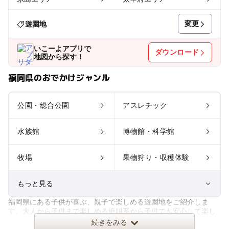
変更
遊園地
いこーよアプリで
ダウンロード
地図から探す！
福岡県のおでかけジャンル
公園・総合公園
アスレチック
水族館
博物館・科学館
牧場
果物狩り・収穫体験
もっと見る
福岡県にある子供が喜ぶ、親子で楽しめる遊園地をご紹介しま
室内遊び場
遊園地
す。大人から子供まで楽しめる絶叫系から子供でも安心して楽し
めるアトラクションまで。季節に
続きをみる