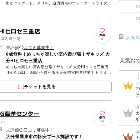
出かけスポット。スリル、迫力満点のウォータースライダー
6
が2基あり、思い切り水遊びを楽しめますよ。他にも流れる
プールや幼児...
8
HIヒロセ三重店
保存
/ 室内遊び場
5
未評価
口コミ募集中！
0歳無料！めっちゃ楽しい室内遊び場！ザキッズ 大
人気おで
分HIヒロセ三重店
めっちゃ楽しい室内遊び場！ザキッズ 大分HIヒロセ三重店
The Kidsは、0歳から遊べる全天候型室内遊び場！ ビタミン
【
カラーで彩られた施設内には、幼児から小学生の子供...
ン
チケットを見る
1
2
そ
河
&G海洋センター
大
2
保存
ル
ール
56
未評価
口コミ募集中！
城
大分県国東市の格安プール施設です！
大
3