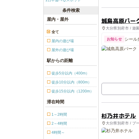
1日中遊べるスポット
条件検索
城島高原パー
屋内・屋外
大分県別府市 / 遊
全て
シール
お知らせ
屋内の遊び場
屋外の遊び場
駅からの距離
徒歩5分以内（400m）
徒歩10分以内（800m）
徒歩15分以内（1200m）
滞在時間
杉乃井ホテル
1～2時間
大分県別府市 / プ
2～4時間
4時間～