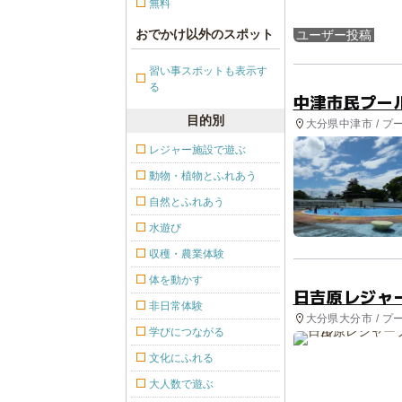
無料
おでかけ以外のスポット
ユーザー投稿
習い事スポットも表示す
る
中津市民プー
目的別
大分県中津市 / プ
レジャー施設で遊ぶ
動物・植物とふれあう
自然とふれあう
水遊び
収穫・農業体験
体を動かす
日吉原レジャ
非日常体験
大分県大分市 / プ
学びにつながる
文化にふれる
大人数で遊ぶ