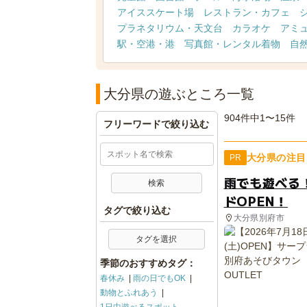
アイススケート場
レストラン・カフェ
プラネタリウム・天文台
カラオケ
アミ
駅・空港・港
写真館・レンタル着物
自
大分県の遊ぶところ一覧
904件中1〜15件
フリーワードで絞り込む
大分県の注目
PR
雨でも遊べる！
ドOPEN！
タグで絞り込む
大分県別府市
タグを選択
季節のおすすめタグ：
春休み
雨の日でもOK
動物とふれあう