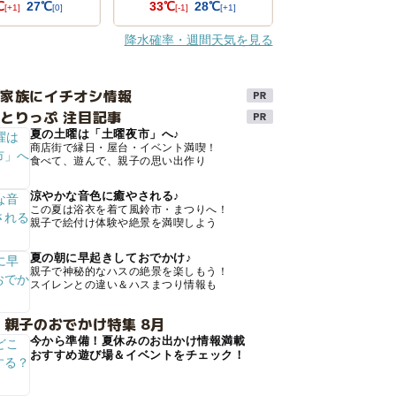
℃
27℃
33℃
28℃
[+1]
[0]
[-1]
[+1]
降水確率・週間天気を見る
け家族にイチオシ情報
とりっぷ 注目記事
夏の土曜は「土曜夜市」へ♪
商店街で縁日・屋台・イベント満喫！
食べて、遊んで、親子の思い出作り
涼やかな音色に癒やされる♪
この夏は浴衣を着て風鈴市・まつりへ！
親子で絵付け体験や絶景を満喫しよう
夏の朝に早起きしておでかけ♪
親子で神秘的なハスの絶景を楽しもう！
スイレンとの違い＆ハスまつり情報も
 親子のおでかけ特集 8月
今から準備！夏休みのお出かけ情報満載
おすすめ遊び場＆イベントをチェック！