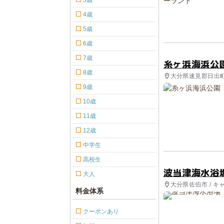
3歳
4歳
5歳
6歳
7歳
糸ヶ浜海浜公
8歳
大分県速見郡日出町 
合公園, 海水浴場
9歳
10歳
11歳
12歳
中学生
高校生
波当津海水浴
大人
大分県佐伯市 / キ
料金体系
クーポンあり