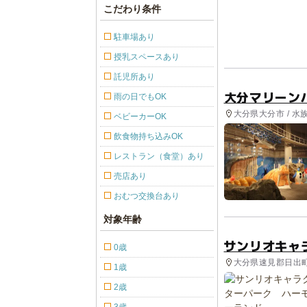
こだわり条件
駐車場あり
授乳スペースあり
託児所あり
大分マリーン
雨の日でもOK
大分県大分市 / 水族
ベビーカーOK
飲食物持ち込みOK
レストラン（食堂）あり
売店あり
おむつ交換台あり
対象年齢
サンリオキャ
0歳
大分県速見郡日出町 
1歳
2歳