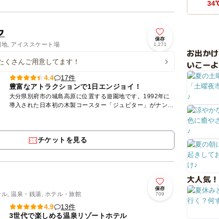
34
ク
保存
園地, アイススケート場
1,271
お出か
たくさんご用意してます！
いこーよ
17件
4.4
豊富なアトラクションで1日エンジョイ！
大分県別府市の城島高原に位置する遊園地です。1992年に
導入された日本初の木製コースター「ジュピター」がナンバ
ーワンの人気を誇っています。コースターなどの絶叫系はも
ちろん、お...
チケットを見る
大人気！
保存
ール, 温泉・銭湯, ホテル・旅館
709
13件
4.9
3世代で楽しめる温泉リゾートホテル