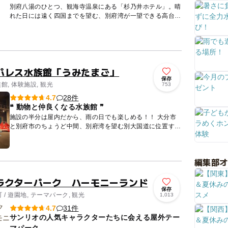
別府八湯のひとつ、観海寺温泉にある「杉乃井ホテル」。晴
れた日には遠く四国までを望む、別府湾が一望できる高台に
建つ西本最大級のアミューズメントホテル。代表的なのは、
やはり「大展...
パレス水族館「うみたまご」
保存
館, 体験施設, 観光
753
28件
4.7
❝ 動物と仲良くなる水族館 ❞
施設の半分は屋内だから、雨の日でも楽しめる！！ 大分市
と別府市のちょうど中間、別府湾を望む別大国道に位置する
水族館。 大きなセイウチとトレーナーによるコミカルな
か...
編集部
ラクターパーク ハーモニーランド
保存
/ 遊園地, テーマパーク, 観光
1,013
31件
4.7
サンリオの人気キャラクターたちに会える屋外テー