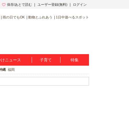
保存/あとで読む
ユーザー登録(無料)
ログイン
雨の日でもOK
動物とふれあう
1日中遊べるスポット
かけニュース
子育て
特集
沖縄
福岡