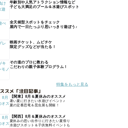
年齢別や人気アトラクション情報など
子ども大満足のプール＆水遊びスポット
全天候型スポットをチェック
屋内で一日たっぷり思いっきり遊ぼう♪
映画チケット、ムビチケ
限定グッズなどが当たる！
その道のプロに教わる
こだわりの親子体験プログラム！
特集をもっと見る
オススメ「注目記事」
【関東】8月＆夏休みのオススメ
暑い夏に行きたい水遊びイベント♪
夏の定番恐竜＆昆虫展も開催！
【関西】8月＆夏休みのオススメ
夏休みの思い出作りに行きたい夏祭り
水遊びスポット＆子供無料イベントも