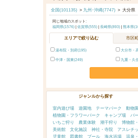
全国(101135)
>
九州･沖縄(7747)
>
大分県
同じ地域のスポット:
福岡県(1576)
|
佐賀県(555)
|
長崎県(893)
|
熊本県(10
エリアで絞り込む
市区
湯布院・別府(195)
大分市・高
中津・国東(249)
九重・久住
ジャンルから探す
室内遊び場
遊園地
テーマパーク
動物
植物園・フラワーパーク
キャンプ場
バ
いちご狩り
農業体験
潮干狩り
博物館
美術館
文化施設
神社・寺院
アスレチ
児童館
図書館
プール
海水浴場
温泉