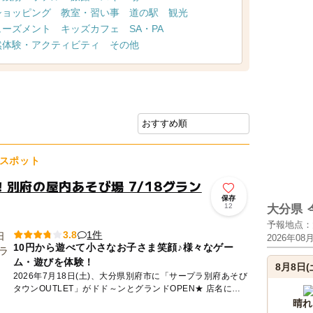
ショッピング
教室・習い事
道の駅
観光
ューズメント
キッズカフェ
SA・PA
然体験・アクティビティ
その他
スポット
別府の屋内あそび場 7/18グラン
保存
12
大分県
予報地点：
1件
3.8
2026年08
10円から遊べて小さなお子さま笑顔♪様々なゲー
ム・遊びを体験！
8月8日(
2026年7月18日(土)、大分県別府市に「サープラ別府あそび
タウンOUTLET」がドド～ンとグランドOPEN★ 店名にあ
る「OUTLET」には、日頃のストレスや感情を思い...
晴れ