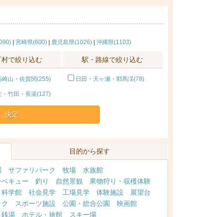
90)
|
宮崎県(600)
|
鹿児島県(1026)
|
沖縄県(1103)
町村で絞り込む
駅・路線で絞り込む
崎山・佐賀関(255)
日田・天ヶ瀬・耶馬渓(78)
・竹田・長湯(127)
決定
目的から探す
園
サファリパーク
牧場
水族館
ーベキュー
釣り
自然景観
果物狩り・収穫体験
・科学館
社会見学
工場見学
体験施設
展望台
ック
スポーツ施設
公園・総合公園
映画館
・銭湯
ホテル・旅館
スキー場