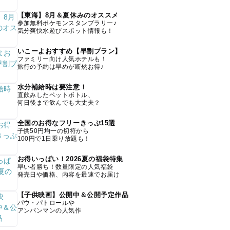
【東海】8月＆夏休みのオススメ
参加無料ポケモンスタンプラリー♪
気分爽快水遊びスポット情報も！
いこーよおすすめ【早割プラン】
ファミリー向け人気ホテルも！
旅行の予約は早めが断然お得♪
水分補給時は要注意！
直飲みしたペットボトル、
何日後まで飲んでも大丈夫？
全国のお得なフリーきっぷ15選
子供50円均一の切符から
100円で1日乗り放題も！
お得いっぱい！2026夏の福袋特集
早い者勝ち！数量限定の人気福袋
発売日や価格、内容を最速でお届け
【子供映画】公開中＆公開予定作品
パウ・パトロールや
アンパンマンの人気作