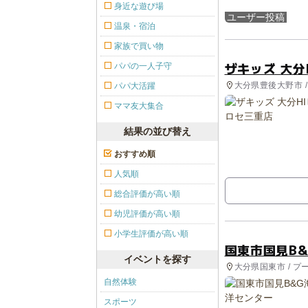
身近な遊び場
ユーザー投稿
温泉・宿泊
家族で買い物
ザキッズ 大分
パパの一人子守
大分県豊後大野市 
パパ大活躍
ママ友大集合
結果の並び替え
おすすめ順
人気順
総合評価が高い順
幼児評価が高い順
小学生評価が高い順
国東市国見B
イベントを探す
大分県国東市 / プ
自然体験
スポーツ