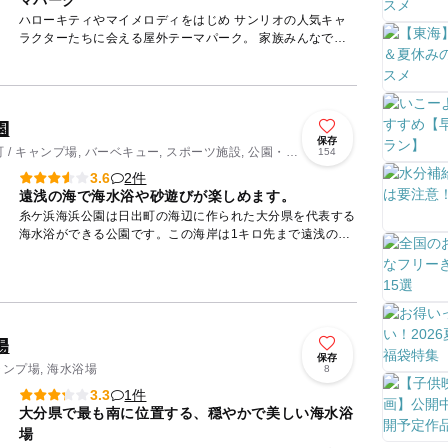
マパーク
ハローキティやマイメロディをはじめ サンリオの人気キャ
ラクターたちに会える屋外テーマパーク。 家族みんなで楽
しめるかわいいアトラクションがいっぱい！
園
保存
/ キャンプ場, バーベキュー, スポーツ施設, 公園・総
154
2件
3.6
遠浅の海で海水浴や砂遊びが楽しめます。
糸ケ浜海浜公園は日出町の海辺に作られた大分県を代表する
海水浴ができる公園です。この海岸は1キロ先まで遠浅の砂
浜という地形のため小さな子ども連れの家族でも安心して海
遊びを楽しむ...
場
保存
ャンプ場, 海水浴場
8
1件
3.3
大分県で最も南に位置する、穏やかで美しい海水浴
場