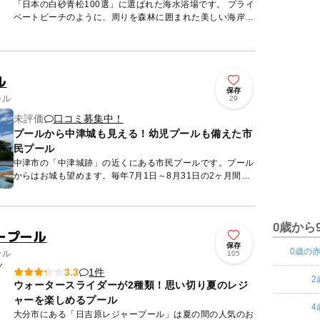
「日本の白砂青松100選」に選ばれた海水浴場です。 プライ
ベートビーチのように、周りを森林に囲まれた美しい海岸
で、夕暮れ時の眺めは絶景です。夏には海水浴場としてファ
ミリーや...
ル
保存
ール
29
未評価
口コミ募集中！
プールから中津城も見える！幼児プールも備えた市
民プール
中津市の「中津城跡」の近くにある市民プールです。プール
からはお城も望めます。毎年7月1日～8月31日の2ヶ月間の
営業となっていて、多くの親子連れの夏の遊び場として人気
がありま...
0歳から
ープール
保存
0歳の
ール
105
1件
3.3
2
ウォータースライダーが2種類！思い切り夏のレジ
ャーを楽しめるプール
4
大分市にある「日吉原レジャープール」は夏の間の人気のお