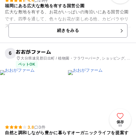
4.4
29件
福岡にある広大な敷地を有する国営公園
広大な敷地を有する、お花がいっぱいの海沿いにある国営公園
です。四季を通して、色々なお花が楽しめる他、カピバラやリ
スザルなどの動物たちがくらす動物の森、全長12kmもあるサイ
続きをみる
クリングコース、お子様...
おおがファーム
6
大分県速見郡日出町 / 植物園・フラワーパーク, ショッピング, 観
光
ペットOK
保存
99
3.8
3件
自然と調和しながら豊かに暮らすオーガニックライフを提案す