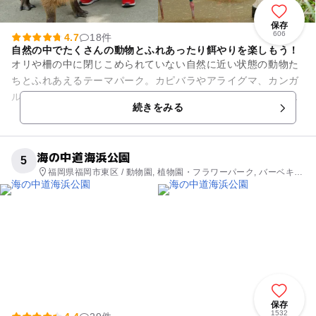
保存
606
4.7
18件
自然の中でたくさんの動物とふれあったり餌やりを楽しもう！
オリや柵の中に閉じこめられていない自然に近い状態の動物た
ちとふれあえるテーマパーク。カピバラやアライグマ、カンガ
ルー、カバ、リスザルやマーラなど、本当にいろいろな動物へ
続きをみる
のエサやりやふれあいの体験...
海の中道海浜公園
5
福岡県福岡市東区 / 動物園, 植物園・フラワーパーク, バーベキュ
ー, 公園・総合公園
保存
1532