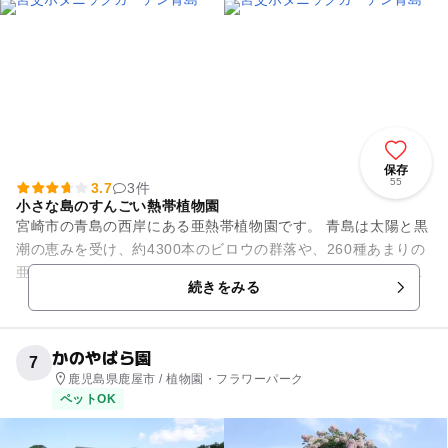
保存
55
3.7
3件
小さな島のすんごい熱帯植物園
宮崎市の青島の西岸にある亜熱帯植物園です。 青島は太陽と黒
潮の恵みを受け、約4300本のビロウの群落や、260種あまりの
亜熱帯性植物が繁茂しており、国の特別天然記念物に指定され
続きをみる
ています。 ...
かのやばら園
7
鹿児島県鹿屋市 / 植物園・フラワーパーク
ペットOK