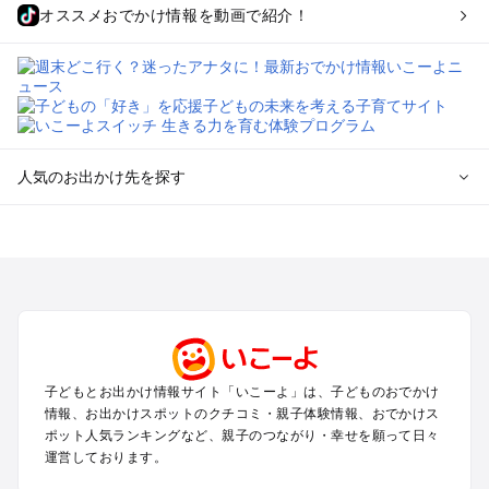
オススメおでかけ情報を動画で紹介！
人気のお出かけ先を探す
全国からプール子連れおでかけスポットを探す
北海道･東北のプールおでかけ
北陸･甲信越のプールおでかけ
関東のプールおでかけ
東海のプールおでかけ
関西のプールおでかけ
中国･四国のプールおでかけ
子どもとお出かけ情報サイト「いこーよ」は、子どものおでかけ
九州･沖縄のプールおでかけ
情報、お出かけスポットのクチコミ・親子体験情報、おでかけス
ポット人気ランキングなど、親子のつながり・幸せを願って日々
運営しております。
定番お出かけスポット