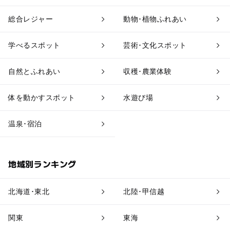
果物狩り・収穫体験
博物館・科学館
総合レジャー
動物･植物ふれあい
工場見学
体験施設
学べるスポット
芸術･文化スポット
アスレチック
公園・総合公園
自然とふれあい
収穫･農業体験
温泉・銭湯
ホテル・旅館
体を動かすスポット
水遊び場
道の駅
観光
温泉･宿泊
地域別ランキング
北海道･東北
北陸･甲信越
関東
東海