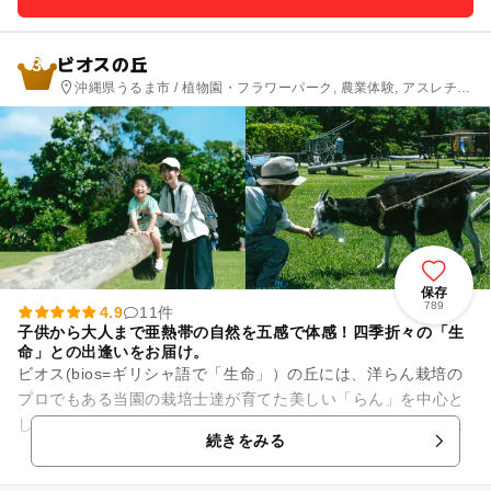
ビオスの丘
3
沖縄県うるま市 / 植物園・フラワーパーク, 農業体験, アスレチッ
ク, 自然体験・アクティビティ
保存
789
4.9
11件
子供から大人まで亜熱帯の自然を五感で体感！四季折々の「生
命」との出逢いをお届け。
ビオス(bios=ギリシャ語で「生命」）の丘には、洋らん栽培の
プロでもある当園の栽培士達が育てた美しい「らん」を中心と
した花々や亜熱帯の植物が「本来の自然」の姿で広がっていま
続きをみる
す。 そして、その...