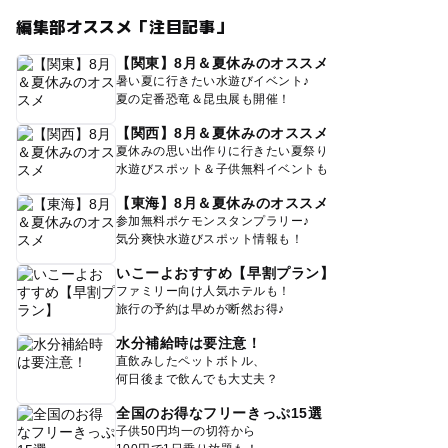
編集部オススメ「注目記事」
【関東】8月＆夏休みのオススメ
暑い夏に行きたい水遊びイベント♪
夏の定番恐竜＆昆虫展も開催！
【関西】8月＆夏休みのオススメ
夏休みの思い出作りに行きたい夏祭り
水遊びスポット＆子供無料イベントも
【東海】8月＆夏休みのオススメ
参加無料ポケモンスタンプラリー♪
気分爽快水遊びスポット情報も！
いこーよおすすめ【早割プラン】
ファミリー向け人気ホテルも！
旅行の予約は早めが断然お得♪
水分補給時は要注意！
直飲みしたペットボトル、
何日後まで飲んでも大丈夫？
全国のお得なフリーきっぷ15選
子供50円均一の切符から