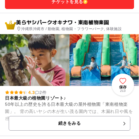
チケットを見る
美らヤシパークオキナワ・東南植物楽園
1
沖縄県沖縄市 / 動物園, 植物園・フラワーパーク, 体験施設
保存
213
4.3
2件
日本最大級の植物園リゾート♪
50年以上の歴史を誇る日本最大級の屋外植物園「東南植物楽
園」。 背の高いヤシの木が生い茂る園内では、木漏れ日や風を
感じながら、自然に癒やされるひとときをお過ごしいただけま
続きをみる
す。 広大な園内には...