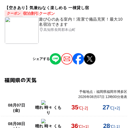
【空きあり】気兼ねなく楽しめる 一棟貸し宿
宿泊割引クーポン
クーポン
遊び心のある室内！清潔で備品充実！最大10
名宿泊できます
高知県長岡郡本山町
シェアする
福岡県の天気
予報地点：福岡県福岡市博多区
2026年08月07日 12時00分発表
08月07日
35
27
晴れ 時々 くも
℃
[-2]
℃
[+2]
(金)
り
08月08日
36
28
晴れ 時々 くも
℃
[+1]
℃
[-1]