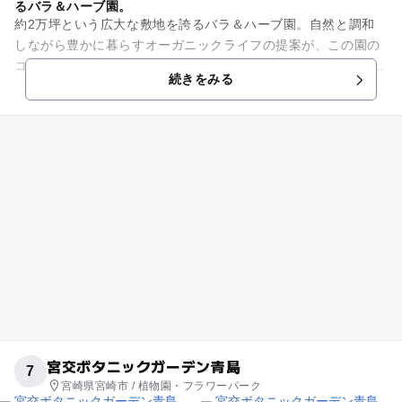
るバラ＆ハーブ園。
約2万坪という広大な敷地を誇るバラ＆ハーブ園。自然と調和
しながら豊かに暮らすオーガニックライフの提案が、この園の
コンセプトです。 海に面した敷地内には、ローズガーデン、ハ
続きをみる
ーブやローズの苗売り場...
宮交ボタニックガーデン青島
7
宮崎県宮崎市 / 植物園・フラワーパーク