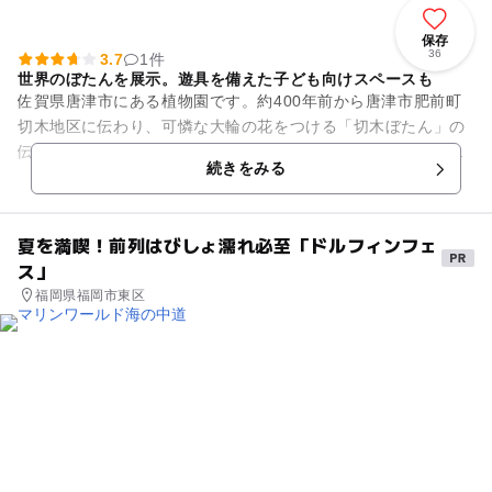
保存
36
3.7
1件
世界のぼたんを展示。遊具を備えた子ども向けスペースも
佐賀県唐津市にある植物園です。約400年前から唐津市肥前町
切木地区に伝わり、可憐な大輪の花をつける「切木ぼたん」の
伝説をモチーフにして作られました。広大な敷地の中に、山や
続きをみる
池を配した築山林泉回遊式...
夏を満喫！前列はびしょ濡れ必至「ドルフィンフェ
ス」
福岡県福岡市東区