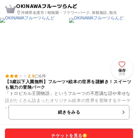
OKINAWAフルーツらんど
2
沖縄県名護市 / 植物園・フラワーパーク, 体験施設, 観光
保存
273
2.9
6件
【3歳以下入園無料】フルーツ×絵本の世界を謎解き！スイーツ
も魅力の冒険パーク
「トロピカル王国物語」というフルーツの不思議な話や幸せな
話がたくさん詰まったオリジナル絵本の世界を冒険するテーマ
パークです。 亜熱帯植物に包まれた園内にはフルーツにまつわ
続きをみる
る謎解きやワクワクする...
チケットを見る