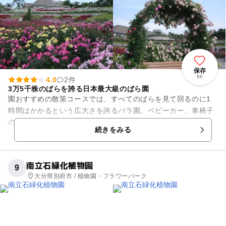
保存
66
4.0
2件
3万5千株のばらを誇る日本最大級のばら園
園おすすめの散策コースでは、すべてのばらを見て回るのに1
時間はかかるという広大さを誇るバラ園。ベビーカー、車椅子
の貸し出しも常時行っており、皆さんでゆっくりと、心ゆくま
続きをみる
でばらを堪能できます（ペッ...
南立石緑化植物園
9
大分県別府市 / 植物園・フラワーパーク