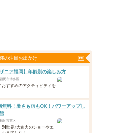
沖縄の注目お出かけ
ザニア福岡】年齢別の楽しみ方
福岡市博多区
におすすめのアクティビティを
！
満無料！暑さも雨もOK！パワーアップし
館
福岡市東区
く別世界♪大迫力のショーやエ
もお見逃しなく