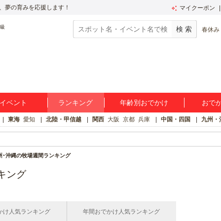
、夢の育みを応援します！
マイクーポン
春休み
イベント
ランキング
年齢別おでかけ
おで
東海
愛知
北陸・甲信越
関西
大阪
京都
兵庫
中国・四国
九州・
州･沖縄の牧場週間ランキング
キング
かけ人気ランキング
年間おでかけ人気ランキング