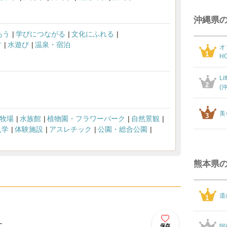
沖縄県
あう
学びにつながる
文化にふれる
す
水遊び
温泉・宿泊
オ
1
HO
L
2
(
美
3
牧場
水族館
植物園・フラワーパーク
自然景観
見学
体験施設
アスレチック
公園・総合公園
熊本県
道
1
！
保存
阿