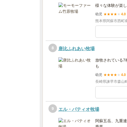
様々な体験が楽し
幼児
★
★
★
★
★
4.0
熊本県阿蘇市西町南
8
唐比ふれあい牧場
放牧されている7
も
幼児
★
★
★
★
★
4.0
長崎県諫早市森山町
9
エル・パティオ牧場
阿蘇五岳、九重連
乗馬