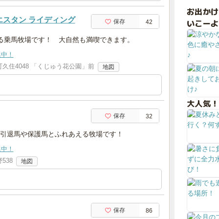
お出か
エスタン ライディング
いこーよ
保存
42
る乗馬牧場です！ 大自然も満喫できます。
集中！
久住4048 「くじゅう花公園」前
地図
大人気！
保存
32
引退馬や保護馬とふれあえる牧場です！
集中！
538
地図
保存
86