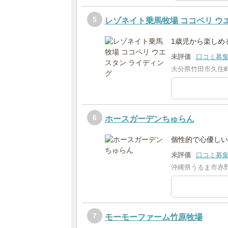
5
レゾネイト乗馬牧場 ココペリ ウ
1歳児から楽しめ
未評価
口コミ募
大分県竹田市久住町
6
ホースガーデンちゅらん
個性的で心優しい
未評価
口コミ募
沖縄県うるま市赤野
7
モーモーファーム竹原牧場