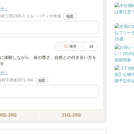
集中！
町三野2305-1 エル・パティオ牧場
地図
保存
39
に体験しながら、命の尊さ、自然との付き合い方を
す
集中！
字津波1971-194
地図
10位-19位
21位-23位