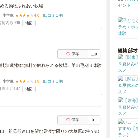
める動物ふれあい牧場
小学生
★
★
★
★
★
4.0
[
口コミ 1件
]
荷内原996
地図
編集部
保存
110
種類の動物に無料で触れられる牧場。羊の毛刈り体験
小学生
★
★
★
★
★
3.0
[
口コミ 1件
]
唐比西187
地図
保存
91
山、祖母傾連山を望む見渡す限りの大草原の中での