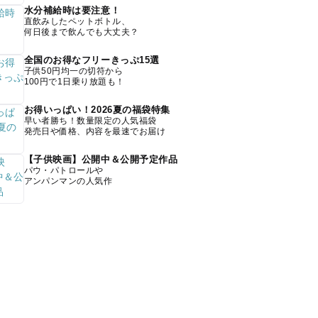
水分補給時は要注意！
直飲みしたペットボトル、
何日後まで飲んでも大丈夫？
全国のお得なフリーきっぷ15選
子供50円均一の切符から
100円で1日乗り放題も！
お得いっぱい！2026夏の福袋特集
早い者勝ち！数量限定の人気福袋
発売日や価格、内容を最速でお届け
【子供映画】公開中＆公開予定作品
パウ・パトロールや
アンパンマンの人気作