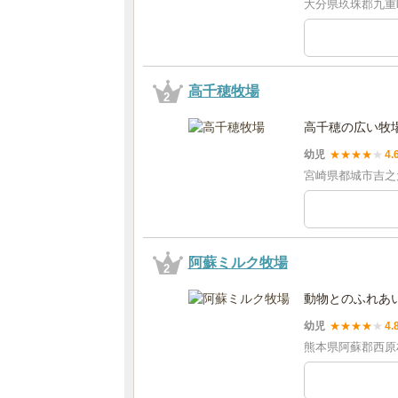
大分県玖珠郡九重町田
高千穂牧場
2
高千穂の広い牧
幼児
★
★
★
★
★
4.
宮崎県都城市吉之元町
阿蘇ミルク牧場
2
動物とのふれあ
幼児
★
★
★
★
★
4.
熊本県阿蘇郡西原村