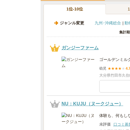
1位-10位
ジャンル変更
九州･沖縄総合
動
集計期
ガンジーファーム
1
ゴールデンミル
幼児
★
★
★
★
★
4.
大分県竹田市久住町
NU：KUJU（ヌークジュー）
2
体験も、何もし
未評価
口コミ募