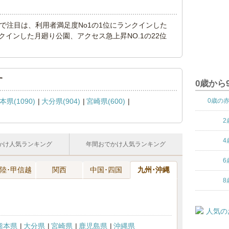
キングで注目は、利用者満足度No1の1位にランクインした
ンクインした月廻り公園、アクセス急上昇NO.1の22位
す
0歳から
本県(1090)
大分県(904)
宮崎県(600)
0歳の
2
4
かけ人気ランキング
年間おでかけ人気ランキング
6
陸･甲信越
関西
中国･四国
九州･沖縄
8
熊本県
大分県
宮崎県
鹿児島県
沖縄県