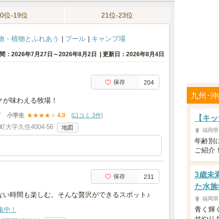
10位-19位
21位-23位
物・植物とふれあう
プール
キャンプ場
間：2026年7月27日～2026年8月2日
更新日：2026年8月4日
保存
204
九州･
クが味わえる牧場！
7
小学生
★
★
★
★
★
4.0
[
口コミ 3件
]
【キッ
大字久住4004-56
地図
福岡県
年齢別
ご紹介
3歳未
保存
231
た水族
ない時間も楽しむ。そんな贅沢ができるスポット♪
福岡県
青く輝
集中！
サやり