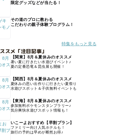
限定グッズなどが当たる！
その道のプロに教わる
こだわりの親子体験プログラム！
特集をもっと見る
オススメ「注目記事」
【関東】8月＆夏休みのオススメ
暑い夏に行きたい水遊びイベント♪
夏の定番恐竜＆昆虫展も開催！
【関西】8月＆夏休みのオススメ
夏休みの思い出作りに行きたい夏祭り
水遊びスポット＆子供無料イベントも
【東海】8月＆夏休みのオススメ
参加無料ポケモンスタンプラリー♪
気分爽快水遊びスポット情報も！
いこーよおすすめ【早割プラン】
ファミリー向け人気ホテルも！
旅行の予約は早めが断然お得♪