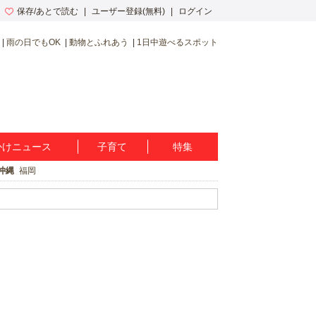
保存/あとで読む
ユーザー登録(無料)
ログイン
雨の日でもOK
動物とふれあう
1日中遊べるスポット
かけニュース
子育て
特集
沖縄
福岡