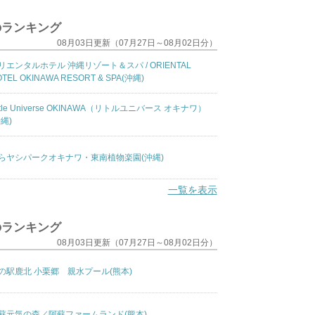
のランキング
08月03日更新（07月27日～08月02日分）
リエンタルホテル 沖縄リゾート＆スパ / ORIENTAL
TEL OKINAWA RESORT & SPA(沖縄)
ittle Universe OKINAWA（リトルユニバース オキナワ）
沖縄)
らヤシパークオキナワ・東南植物楽園(沖縄)
一覧を表示
のランキング
08月03日更新（07月27日～08月02日分）
の駅鹿北 小栗郷 親水プール(熊本)
蘇元気の森／阿蘇ファームランド(熊本)