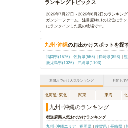
ランキングトピックス
2026年7月27日～2026年8月2日のラン
ガンジーファーム、注目度No.1の12位にラ
にランクインした風の牧場です。
九州･沖縄
のお出かけスポットを探
福岡県(1576)
佐賀県(555)
長崎県(893)
熊
鹿児島県(1026)
沖縄県(1103)
週間おでかけ人気ランキング
月間おで
北海道･東北
関東
東海
北
九州･沖縄のランキング
都道府県人気おでかけランキング
九州･沖縄エリア
福岡県
佐賀県
長崎県