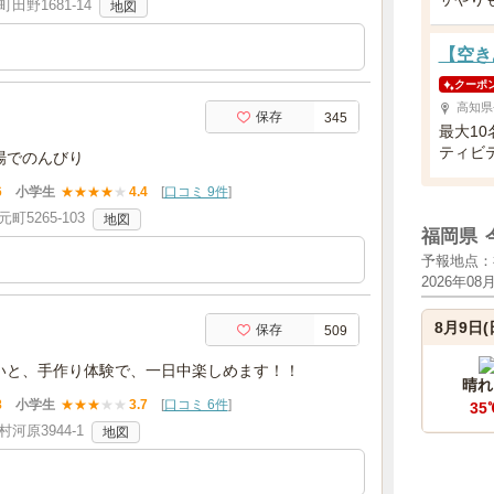
野1681-14
地図
【空き
クーポ
高知県
保存
345
最大1
ティビ
場でのんびり
6
小学生
★
★
★
★
★
4.4
[
口コミ 9件
]
5265-103
地図
福岡県
予報地点：
2026年08
8月9日(
保存
509
いと、手作り体験で、一日中楽しめます！！
晴れ
8
小学生
★
★
★
★
★
3.7
[
口コミ 6件
]
35
河原3944-1
地図