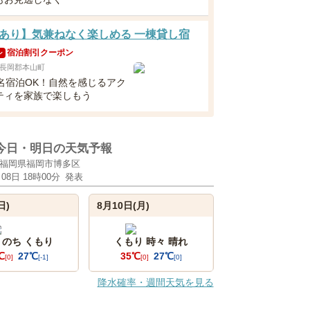
あり】気兼ねなく楽しめる 一棟貸し宿
宿泊割引クーポン
ン
長岡郡本山町
0名宿泊OK！自然を感じるアク
ティを家族で楽しもう
今日・明日の天気予報
福岡県福岡市博多区
月08日 18時00分
発表
日)
8月10日(月)
 のち くもり
くもり 時々 晴れ
℃
27℃
35℃
27℃
[0]
[-1]
[0]
[0]
降水確率・週間天気を見る