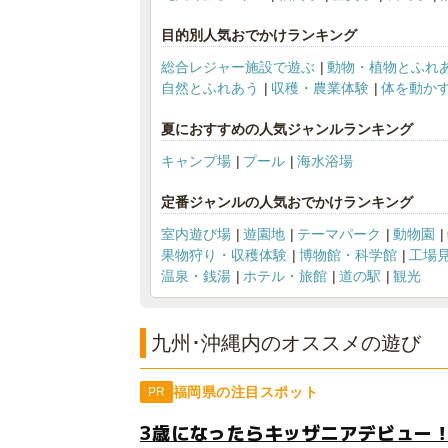
目的別人気おでかけランキング
総合レジャー施設で遊ぶ
動物・植物とふれ
自然とふれあう
収穫・農業体験
体を動か
夏におすすめの人気ジャンルランキング
キャンプ場
プール
海水浴場
定番ジャンルの人気おでかけランキング
室内遊び場
遊園地
テーマパーク
動物園
果物狩り・収穫体験
博物館・科学館
工場
温泉・銭湯
ホテル・旅館
道の駅
観光
九州･沖縄内のオススメの遊び
福岡県の注目スポット
PR
3歳になったらキッザニアデビュー