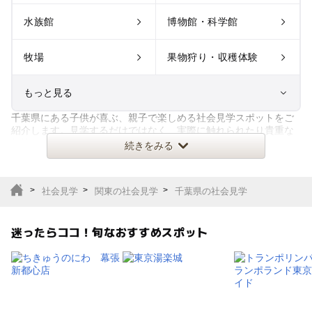
水族館
博物館・科学館
牧場
果物狩り・収穫体験
もっと見る
千葉県にある子供が喜ぶ、親子で楽しめる社会見学スポットをご
室内遊び場
遊園地
紹介します。見学するだけではなく、実際に触れられたり貴重な
体験ができたり、楽しみながら
続きをみる
テーマパーク
動物園
社会見学
関東の社会見学
千葉県の社会見学
サファリパーク
植物園・フラワーパー
ク
迷ったらココ！旬なおすすめスポット
キャンプ場
バーベキュー
釣り
自然景観