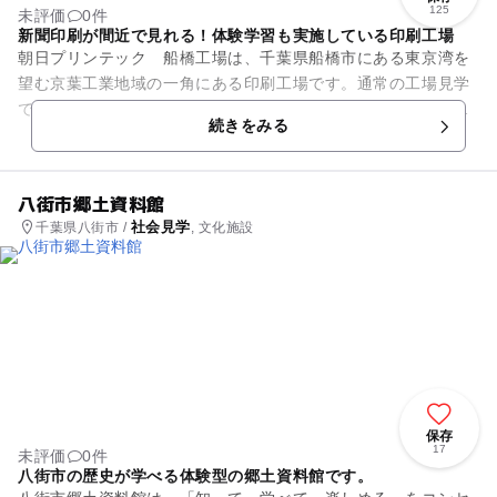
125
未評価
0件
新聞印刷が間近で見れる！体験学習も実施している印刷工場
朝日プリンテック 船橋工場は、千葉県船橋市にある東京湾を
望む京葉工業地域の一角にある印刷工場です。通常の工場見学
では最新鋭の輪転機で新聞を印刷する様子を間近で見学するこ
続きをみる
とができます。2011年に...
八街市郷土資料館
社会見学
千葉県八街市 /
, 文化施設
保存
17
未評価
0件
八街市の歴史が学べる体験型の郷土資料館です。