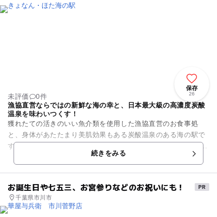
保存
26
未評価
0件
漁協直営ならではの新鮮な海の幸と、日本最大級の高濃度炭酸
温泉を味わいつくす！
獲れたての活きのいい魚介類を使用した漁協直営のお食事処
と、身体があたたまり美肌効果もある炭酸温泉のある海の駅で
す。 定番のにぎり寿司や刺身をはじめ、房州名物の郷土料理や
続きをみる
珍しいクジラの陶板焼きな...
お誕生日や七五三、お宮参りなどのお祝いにも！
千葉県市川市