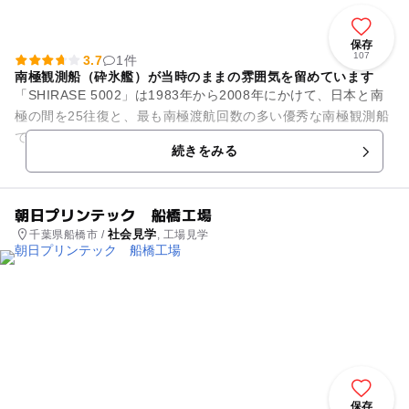
保存
107
3.7
1件
南極観測船（砕氷艦）が当時のままの雰囲気を留めています
「SHIRASE 5002」は1983年から2008年にかけて、日本と南
極の間を25往復と、最も南極渡航回数の多い優秀な南極観測船
です。3代目にあたるこの南極観測船を見学できるツアーが開
続きをみる
催されて...
朝日プリンテック 船橋工場
社会見学
千葉県船橋市 /
, 工場見学
保存