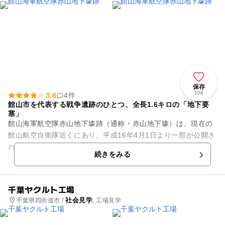
保存
108
3.8
4件
館山市を代表する戦争遺跡のひとつ、全長1.6キロの「地下要
塞」
館山海軍航空隊赤山地下壕跡（通称・赤山地下壕）は、現在の
館山航空自衛隊近くにあり、平成16年4月1日より一部が公開さ
れています。 合計した長さが約1.6キロの大きな壕で、館山市
続きをみる
を代表する戦争遺...
千葉ヤクルト工場
社会見学
千葉県四街道市 /
, 工場見学