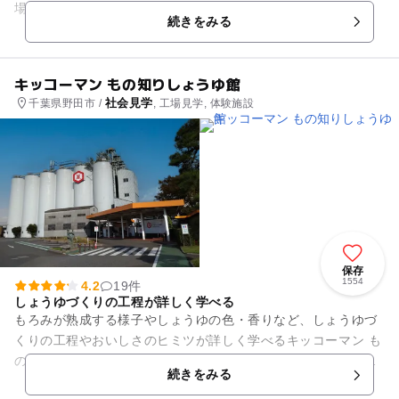
場見学」は、“ミルクのぜんぶ、まるわかり工場”をテーマに、
続きをみる
牛乳やヨーグル...
キッコーマン もの知りしょうゆ館
社会見学
千葉県野田市 /
, 工場見学, 体験施設
保存
1554
4.2
19件
しょうゆづくりの工程が詳しく学べる
もろみが熟成する様子やしょうゆの色・香りなど、しょうゆづ
くりの工程やおいしさのヒミツが詳しく学べるキッコーマン も
の知りしょうゆ館。ロビーには大きな「しぼりたて生しょう
続きをみる
ゆ」のボトルが鎮座していま...