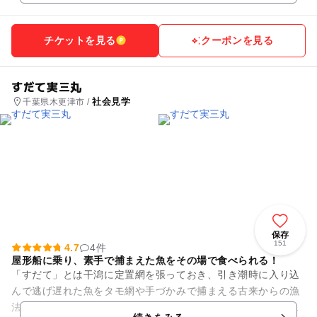
チケットを見る
クーポンを見る
すだて実三丸
社会見学
千葉県木更津市 /
保存
151
4.7
4件
屋形船に乗り、素手で捕まえた魚をその場で食べられる！
「すだて」とは干潟に定置網を張っておき、引き潮時に入り込
んで逃げ遅れた魚をタモ網や手づかみで捕まえる古来からの漁
法です。この伝統ある漁法は現在では東京湾では金田地区しか