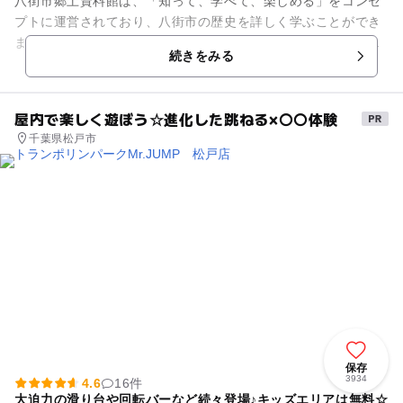
八街市郷土資料館は、「知って、学べて、楽しめる」をコンセ
プトに運営されており、八街市の歴史を詳しく学ぶことができ
ます。宮前古墳で発見された直刀・江戸時代に使われていた民
続きをみる
具・古文書など様々な歴史資...
屋内で楽しく遊ぼう☆進化した跳ねる×〇〇体験
千葉県松戸市
保存
3934
4.6
16件
大迫力の滑り台や回転バーなど続々登場♪キッズエリアは無料☆