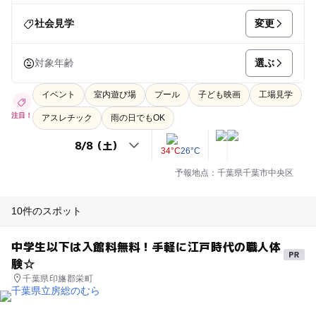
変更
社会見学
選ぶ
対象年齢
イベント
室内遊び場
プール
子ども映画
工場見学
注目！
アスレチック
雨の日でもOK
34°C
26°C
予報地点：千葉県千葉市中央区
10件のスポット
中学生以下は入館料無料！手軽に江戸時代の職人体
験☆
千葉県印旛郡栄町