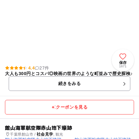
保存
1671
4.4
27件
大人も300円とコスパ◎映画の世界のような町並みで歴史探検♪
続きをみる
クーポンを見る
館山海軍航空隊赤山地下壕跡
社会見学
千葉県館山市 /
, 観光