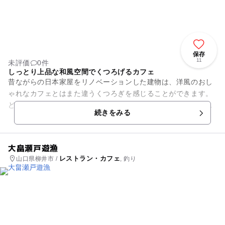
保存
11
未評価
0件
しっとり上品な和風空間でくつろげるカフェ
昔ながらの日本家屋をリノベーションした建物は、洋風のおし
ゃれなカフェとはまた違うくつろぎを感じることができます。
どっしりとした入口、お花が活けられた店内や上品なお庭は、
続きをみる
最初少し入りづらく感じ...
大畠瀬戸遊漁
レストラン・カフェ
山口県柳井市 /
, 釣り