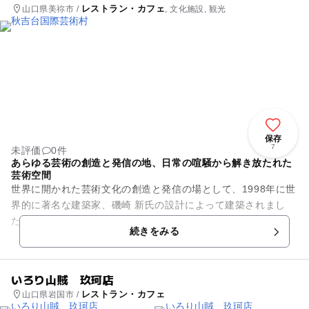
レストラン・カフェ
山口県美祢市 /
, 文化施設, 観光
保存
7
未評価
0件
あらゆる芸術の創造と発信の地、日常の喧騒から解き放たれた
芸術空間
世界に開かれた芸術文化の創造と発信の場として、1998年に世
界的に著名な建築家、磯崎 新氏の設計によって建築されまし
た。音楽、美術、ダンス、演劇など幅広い芸術文化活動に対応
続きをみる
できる滞在型芸術文化施...
いろり山賊 玖珂店
レストラン・カフェ
山口県岩国市 /