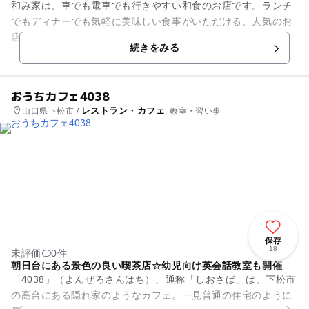
和み家は、車でも電車でも行きやすい和食のお店です。ランチ
でもディナーでも気軽に美味しい食事がいただける、人気のお
店です。お子様和食セット（1,166円）・キティープレート（9
続きをみる
50円）・お子様カレ...
おうちカフェ4038
レストラン・カフェ
山口県下松市 /
, 教室・習い事
保存
18
未評価
0件
朝日台にある景色の良い喫茶店☆幼児向け英会話教室も開催
「4038」（よんぜろさんはち）、通称「しおさば」は、下松市
の高台にある隠れ家のようなカフェ。一見普通の住宅のように