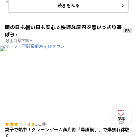
見える建物は喫茶店になっていて、英会話教室やマタニティー
続きをみる
交流会などの会場にもな...
雨の日も暑い日も安心☆快適な屋内で思いっきり遊
ぼう♪
山口県下関市
保存
120
3.0
1件
親子で熱中！クレーンゲーム商店街『爆獲横丁』で爆獲れ体験
☆