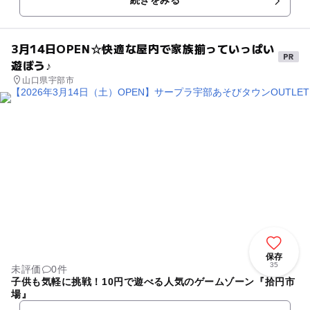
続きをみる
が揃った特産品販売所や美し...
3月14日OPEN☆快適な屋内で家族揃っていっぱい
遊ぼう♪
山口県宇部市
保存
35
未評価
0件
子供も気軽に挑戦！10円で遊べる人気のゲームゾーン『拾円市
場』