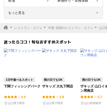
牧場
果物狩り・収穫体験
もっと見る
室内遊び場
遊園地
レストラン・カフェ
中国･四国のレストラン・カフェ
山口
テーマパーク
動物園
迷ったらココ！旬なおすすめスポット
サファリパーク
植物園・フラワーパー
ク
キャンプ場
バーベキュー
釣り
自然景観
1日中遊べるスポット
雨の日でもOK
雨の日でもOK
下関フィッシングパーク
ザキッズ 大丸下関店
ザキッズ 山口イ
いちご狩り
農業体験
ン周南店
4.0
3.8
3.7
潮干狩り
社会見学
山口県下関市
山口県下関市
山口県周南市