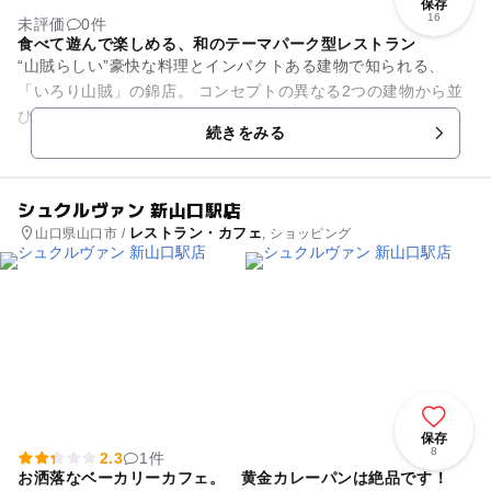
保存
16
未評価
0件
食べて遊んで楽しめる、和のテーマパーク型レストラン
“山賊らしい”豪快な料理とインパクトある建物で知られる、
「いろり山賊」の錦店。 コンセプトの異なる2つの建物から並
び、どちらも観光名所に訪れた気分になりそうな日本の伝統文
続きをみる
化が凝縮されています。...
シュクルヴァン 新山口駅店
レストラン・カフェ
山口県山口市 /
, ショッピング
保存
8
2.3
1件
お洒落なベーカリーカフェ。 黄金カレーパンは絶品です！