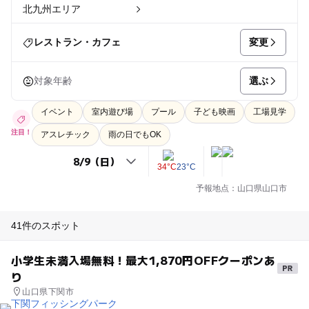
北九州エリア
変更
レストラン・カフェ
選ぶ
対象年齢
イベント
室内遊び場
プール
子ども映画
工場見学
注目！
アスレチック
雨の日でもOK
34°C
23°C
予報地点：山口県山口市
41件のスポット
小学生未満入場無料！最大1,870円OFFクーポンあ
り
山口県下関市