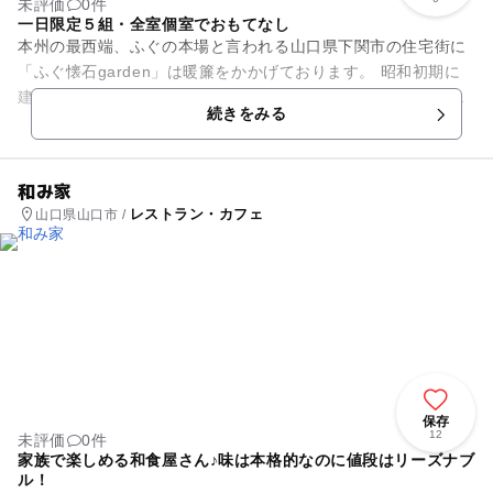
未評価
0件
一日限定５組・全室個室でおもてなし
本州の最西端、ふぐの本場と言われる山口県下関市の住宅街に
「ふぐ懐石garden」は暖簾をかかげております。 昭和初期に
建てられた木造建築は古いながらも、料亭として丁寧につくら
続きをみる
れた佇まいが感...
和み家
レストラン・カフェ
山口県山口市 /
保存
12
未評価
0件
家族で楽しめる和食屋さん♪味は本格的なのに値段はリーズナブ
ル！