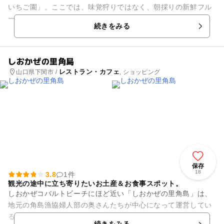
いちご園」。ここでは、味覚狩りではなく、朝採りの新鮮フル
ーツの販売や贅沢なトッピングが自慢のソフトクリームの販売
続きをみる
を行っています。トッピング...
しおかぜの里角島
レストラン・カフェ
山口県下関市 /
, ショッピング
保存
18
3.8
1件
観光の途中に立ち寄りたいお土産＆お食事スポット。
しおかぜコバルトビーチにほど近い「しおかぜの里角島」は、
地元の角島漁協婦人部の奥さんたちが中心になって運営してい
る休憩スポット。角島の海産物やお菓子、お酒、おつまみなど