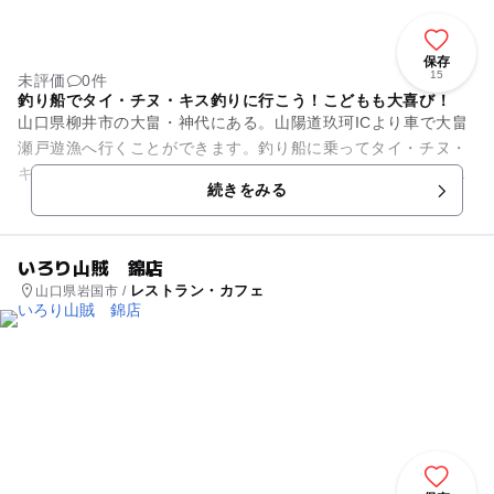
保存
15
未評価
0件
釣り船でタイ・チヌ・キス釣りに行こう！こどもも大喜び！
山口県柳井市の大畠・神代にある。山陽道玖珂ICより車で大畠
瀬戸遊漁へ行くことができます。釣り船に乗ってタイ・チヌ・
キスが釣れ、料金は、2人まで1本釣り30,000円、1人増すごと
続きをみる
にプラス7,00...
いろり山賊 錦店
レストラン・カフェ
山口県岩国市 /