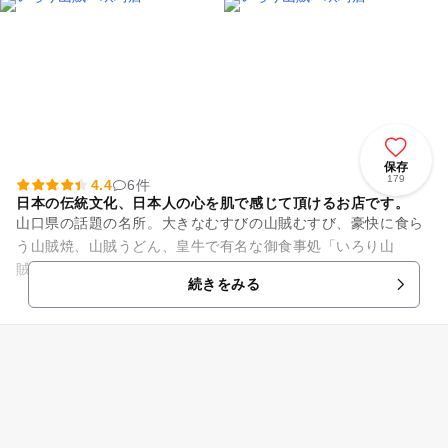
保存
179
4.4
6件
日本の伝統文化、日本人の心を肌で感じて頂けるお店です。
山口県の話題の名所。大きなむすびの山賊むすび、豪快に食ら
う山賊焼、山賊うどん、皇牛で有名な御食事処「いろり山
賊」。 山口県内に6店舗ある山賊各支店の中でも最大の規模を
続きをみる
誇るのが玖珂店です。 店...