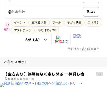
選ぶ
対象年齢
イベント
室内遊び場
プール
子ども映画
工場見学
注目！
アスレチック
雨の日でもOK
36°C
29°C
予報地点：高知県高知市
28件のスポット
【空きあり】気兼ねなく楽しめる 一棟貸し宿
高知県長岡郡本山町