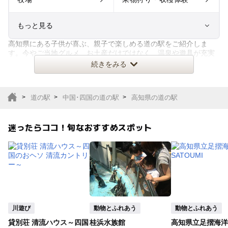
もっと見る
高知県にある子供が喜ぶ、親子で楽しめる道の駅をご紹介しま
室内遊び場
遊園地
す。今やご当地グルメ、お土産だけではなく、温泉や遊具が充実
した公園、その土地ならではの収
続きをみる
テーマパーク
動物園
道の駅
中国･四国の道の駅
高知県の道の駅
サファリパーク
植物園・フラワーパー
ク
迷ったらココ！旬なおすすめスポット
キャンプ場
バーベキュー
釣り
自然景観
いちご狩り
農業体験
川遊び
動物とふれあう
動物とふれあう
潮干狩り
社会見学
貸別荘 清流ハウス～四国
桂浜水族館
高知県立足摺海洋