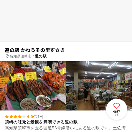
道の駅 かわうその里すさき
道の駅
高知県須崎市 /
保存
24
4.0
1件
須崎の味覚と景観を満喫できる道の駅
高知県須崎市を走る国道56号線沿いにある道の駅です。土佐湾