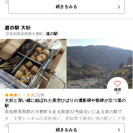
昔と変わらず、平成時代のようなゆっくりとした時間が流れて
続きをみる
います。 この近...
道の駅 大杉
道の駅
高知県長岡郡大豊町 /
保存
33
3.3
1件
大杉と深い縁に結ばれた美空ひばりの遺影碑や歌碑が立つ道の
駅
高知県長岡郡の大豊町を走る国道32号線沿いにある道の駅で
す。大豊トンネルの高松側に、高知県で最初に道の駅として登
録されました。周辺のエリアは、平安時代から、土佐国府から
続きをみる
都に向かう道が通過していた...