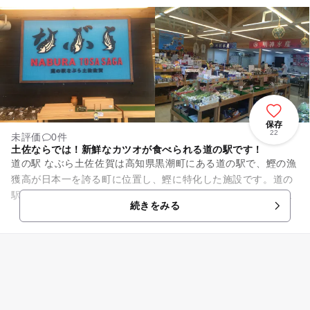
保存
22
未評価
0件
土佐ならでは！新鮮なカツオが食べられる道の駅です！
道の駅 なぶら土佐佐賀は高知県黒潮町にある道の駅で、鰹の漁
獲高が日本一を誇る町に位置し、鰹に特化した施設です。道の
駅名は「群れ」を意味する土佐弁の「なぶら」から採られ、多
続きをみる
くの来訪者を期待していま...