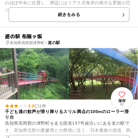
のほぼ中央に位置し、周辺にはリアス式海岸の雄大な景観が広
がります。日本で最後に、かわうそが発見された新荘川の河口
続きをみる
に近接しています。 「...
道の駅 布施ヶ坂
道の駅
高知県高岡郡津野町 /
保存
82
3.0
1件
子ども達の歓声が滑り降りるスリル満点の100mのローラー滑
り台
高知県高岡郡の津野町を走る国道197号線沿いにある道の駅で
す。高知県北部の愛媛県との県境に近く、日本最後の清流、四
万十川の源流点に近接しています。敷地内の展望所からは茶畑