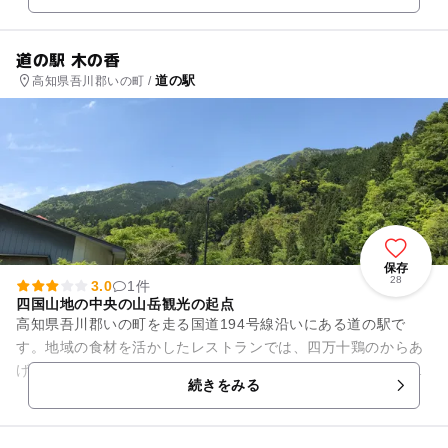
道の駅 木の香
道の駅
高知県吾川郡いの町 /
保存
28
3.0
1件
四国山地の中央の山岳観光の起点
高知県吾川郡いの町を走る国道194号線沿いにある道の駅で
す。地域の食材を活かしたレストランでは、四万十鶏のからあ
げや、四万十町の高南台地で育った四万十豚のとんかつを味わ
続きをみる
うことができます。季節の新...