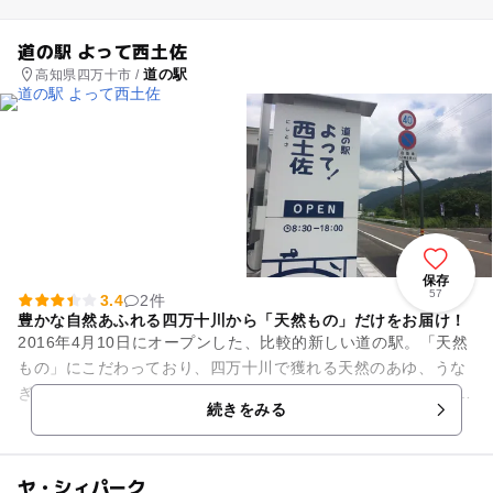
道の駅 よって西土佐
道の駅
高知県四万十市 /
保存
57
3.4
2件
豊かな自然あふれる四万十川から「天然もの」だけをお届け！
2016年4月10日にオープンした、比較的新しい道の駅。「天然
もの」にこだわっており、四万十川で獲れる天然のあゆ、うな
ぎ、ツガニなどを販売しています。 トラックの荷台に野菜を積
続きをみる
んで販売するなど...
ヤ・シィパーク