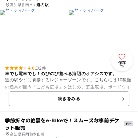
道の駅
高知県香南市 /
保存
70
4.0
2件
車でも電車でも！のびのび遊べる海辺のオアシスです。
道の駅やすに隣接するレジャーゾーンです。こちらには10種類
の遊具が揃う「こども広場」をはじめ、芝生広場、ボードウォ
ークと名付けられた530mも続く木の遊歩道、ビーチバレーの
続きをみる
コート（要予約）まであ...
季節折々の絶景をe-Bikeで！スムーズな事前チケ
ット販売
高知県長岡郡本山町