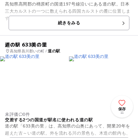
高知県高岡郡の檮原町の国道197号線沿いにある道の駅。日本
三大カルストの一つに数えられる四国カルストの麓に位置しま
す。敷地内には、ホテル・レストラン・露天風呂も完備した温
続きをみる
泉・木造の室内型温水プー...
道の駅 633美の里
道の駅
高知県吾川郡いの町 /
保存
11
未評価
0件
交差する2つの国道が駅名に使われる道の駅
道の駅「633美の里」は、高知県の山奥にあって、開業20年を
超えた古～い道の駅。外を流れる川の景色も、木造の館内も、