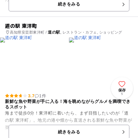
続きをみる
や桜並木の光景が広がりま...
道の駅 東洋町
道の駅
高知県安芸郡東洋町 /
, レストラン・カフェ, ショッピング
保存
5
3.7
1件
新鮮な魚や野菜が手に入る！海を眺めながらグルメを満喫でき
るスポット
海まで徒歩0分！東洋町に着いたら、まず目指したいのが「道
の駅 東洋町」。地元の港や畑から直送される新鮮な魚や野菜が
並びます。直売所で購入した新鮮なお魚はその場で調理！オリ
続きをみる
ジナルの刺身定食をいただ...