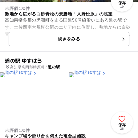
保存
19
未評価
0件
敷地から広がる白砂青松の景勝地「入野松原」の眺望
高知県幡多郡の黒潮町を走る国道56号線沿いにある道の駅で
す。土佐西南大規模公園のエリア内に位置し、敷地からは白砂
青松として知られる景勝地「入野松原」を眺望することができ
続きをみる
ます。施設内の「ひなたや直...
道の駅 ゆすはら
道の駅
高知県高岡郡檮原町 /
保存
28
未評価
0件
キャンプ場や滑り台を備えた複合型施設