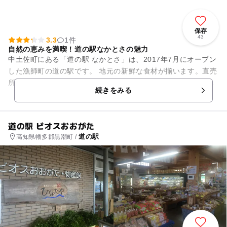
保存
43
3.3
1件
自然の恵みを満喫！道の駅なかとさの魅力
中土佐町にある「道の駅 なかとさ」は、2017年7月にオープン
した漁師町の道の駅です。 地元の新鮮な食材が揃います。直売
所「マルシェなかとさ」では、漁師が持ち込む新鮮な魚や、地
続きをみる
元農家が育てた季...
道の駅 ビオスおおがた
道の駅
高知県幡多郡黒潮町 /