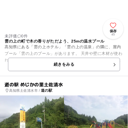
保存
45
未評価
0件
雲の上の町で木の香りがただよう、25mの温水プール
高知県にある「雲の上ホテル」「雲の上の温泉」の隣に、屋内
プール「雲の上のプール」があります。 天井や壁に木材が使わ
れているので、木の香りがただよい、山々を眺めながらリゾー
続きをみる
ト気分が味わえるプール...
道の駅 めじかの里土佐清水
道の駅
高知県土佐清水市 /