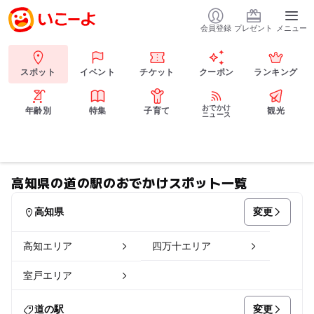
会員登録
プレゼント
メニュー
スポット
イベント
チケット
クーポン
ランキング
おでかけ
年齢別
特集
子育て
観光
ニュース
高知県の道の駅のおでかけスポット一覧
変更
高知県
高知エリア
四万十エリア
室戸エリア
変更
道の駅