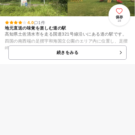
保存
18
4.0
1件
地元直送の味覚を楽しむ道の駅
高知県土佐清水市を走る国道321号線沿いにある道の駅です。
四国の南西端の足摺宇和海国立公園のエリア内に位置し、足摺
岬、竜串の玄関口となっています。周辺の海岸線は複雑で、小
続きをみる
さな岬が次々と現れます。...