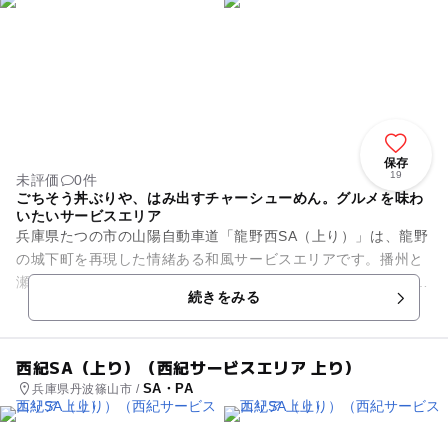
保存
19
未評価
0件
ごちそう丼ぶりや、はみ出すチャーシューめん。グルメを味わ
いたいサービスエリア
兵庫県たつの市の山陽自動車道「龍野西SA（上り）」は、龍野
の城下町を再現した情緒ある和風サービスエリアです。播州と
瀬戸内の恵みが詰まったフードや商品がたくさん！ レストラン
続きをみる
『かごの屋』では...
西紀SA（上り）（西紀サービスエリア 上り）
SA・PA
兵庫県丹波篠山市 /