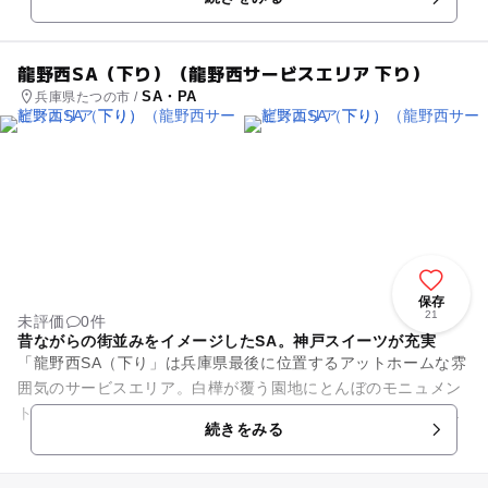
本格的...
龍野西SA（下り）（龍野西サービスエリア 下り）
SA・PA
兵庫県たつの市 /
保存
21
未評価
0件
昔ながらの街並みをイメージしたSA。神戸スイーツが充実
「龍野西SA（下り」は兵庫県最後に位置するアットホームな雰
囲気のサービスエリア。白樺が覆う園地にとんぼのモニュメン
トがあります。ゆったりとお食事できるレストラン『籠の蔵』
続きをみる
や、関西各県のお土産品を...