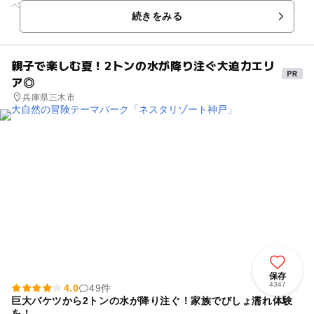
ベンチやあずまやのほか、シャワー付きの水飲み場、ゴミ箱な
続きをみる
どがある一面芝生のドッグラ...
親子で楽しむ夏！2トンの水が降り注ぐ大迫力エリ
ア◎
兵庫県三木市
保存
4347
4.0
49件
巨大バケツから2トンの水が降り注ぐ！家族でびしょ濡れ体験
を！