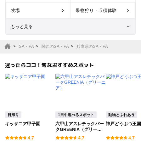
牧場
果物狩り・収穫体験
もっと見る
室内遊び場
遊園地
SA・PA
関西のSA・PA
兵庫県のSA・PA
テーマパーク
動物園
迷ったらココ！旬なおすすめスポット
サファリパーク
植物園・フラワーパー
ク
キャンプ場
バーベキュー
釣り
自然景観
日帰り
1日中遊べるスポット
動物とふれあう
キッザニア甲子園
六甲山アスレチックパー
神戸どうぶつ王国
いちご狩り
農業体験
クGREENIA（グリーニ
ア）
4.7
4.7
4.7