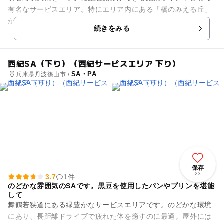
有名なサービスエリア。特にエリア内にある「橋のみえる丘」
からは、息をのむほど美しい景色をゆったりと楽しむことがで
続きをみる
きます。 フードコー...
西紀SA（下り）（西紀サービスエリア 下り）
SA・PA
兵庫県丹波篠山市 /
保存
23
3.7
1件
のどかな雰囲気のSAです。黒豆を使用したパンやプリンを堪能
して
舞鶴若狭道にある緑豊かなサービスエリアです。のどかな環境
にあり、長距離ドライブで疲れた体を癒すのに最適。屋外には