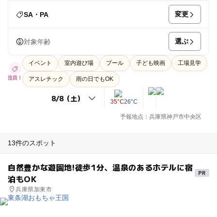
変更
SA・PA
選ぶ
対象年齢
イベント
室内遊び場
プール
子ども映画
工場見学
注目！
アスレチック
雨の日でもOK
35°C
26°C
予報地点：兵庫県神戸市中央区
13件のスポット
自然豊かな遊園地!徒歩1分、温泉のあるホテルに宿
泊もOK
兵庫県加東市