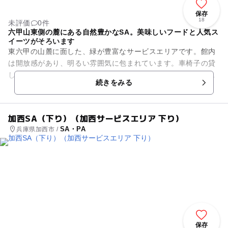
保存
18
未評価
0件
六甲山東側の麓にある自然豊かなSA。美味しいフードと人気ス
イーツがそろいます
東六甲の山麓に面した、緑が豊富なサービスエリアです。館内
は開放感があり、明るい雰囲気に包まれています。車椅子の貸
し出しやベビーカーの貸し出し、老眼鏡の貸し出しなど、無料
続きをみる
レンタルサービスが充実。 ...
加西SA（下り）（加西サービスエリア 下り）
SA・PA
兵庫県加西市 /
保存