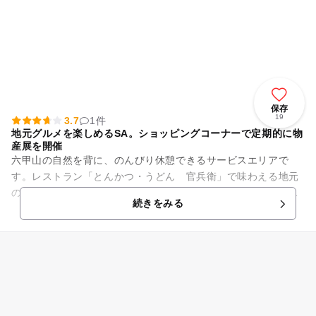
保存
19
3.7
1件
地元グルメを楽しめるSA。ショッピングコーナーで定期的に物
産展を開催
六甲山の自然を背に、のんびり休憩できるサービスエリアで
す。レストラン「とんかつ・うどん 官兵衛」で味わえる地元
の名産・三田ポークを使った「三田豚のロースカツ膳」は、西
続きをみる
宮名塩SA（下り）を代表する...