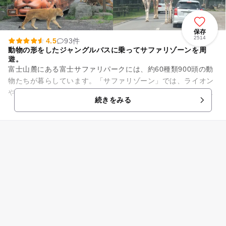
保存
2514
4.5
93件
動物の形をしたジャングルバスに乗ってサファリゾーンを周
遊。
富士山麓にある富士サファリパークには、約60種類900頭の動
物たちが暮らしています。「サファリゾーン」では、ライオン
やゾウ、アムールトラなどの野生動物をマイカーや園内バスに
続きをみる
乗ったまま眺めることが...