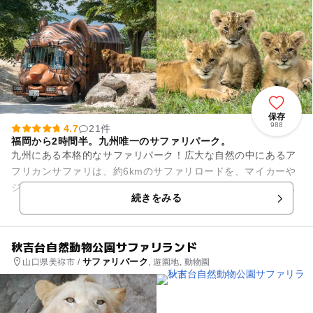
保存
988
4.7
21件
福岡から2時間半。九州唯一のサファリパーク。
九州にある本格的なサファリパーク！広大な自然の中にあるア
フリカンサファリは、約6kmのサファリロードを、マイカーや
ジャングルバスで巡る「動物ゾーン」とカンガルーやモルモッ
続きをみる
トなどの小動物とふれあう...
秋吉台自然動物公園サファリランド
サファリパーク
山口県美祢市 /
, 遊園地, 動物園