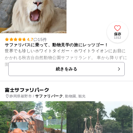
保存
1312
4.7
15件
サファリバスに乗って、動物見学の旅にレッツゴー！
世界でも珍しいホワイトタイガー・ホワイトライオンにお目に
かかれる秋吉台自然動物公園サファリランド。 車から降りずに
園内を見学できるので、雨が降っても、暑くても大丈夫!! 車か
続きをみる
ら降りずにそ...
富士サファリパーク
サファリパーク
静岡県裾野市 /
, 動物園, 観光