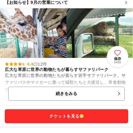
【お知らせ】9月の営業について
保存
4466
4.4
12件
広大な草原に世界の動物たちが暮らすサファリパーク
広大な草原に世界の動物たちが暮らす岩手サファリパーク。サ
ファリバスやマイカーに乗って猛獣たちと大接近し、草食動物
ゾーンではキリンやシマウマ、ラマたちにエサをあげることも
続きをみる
できます。 「ゾウの...
チケットを見る