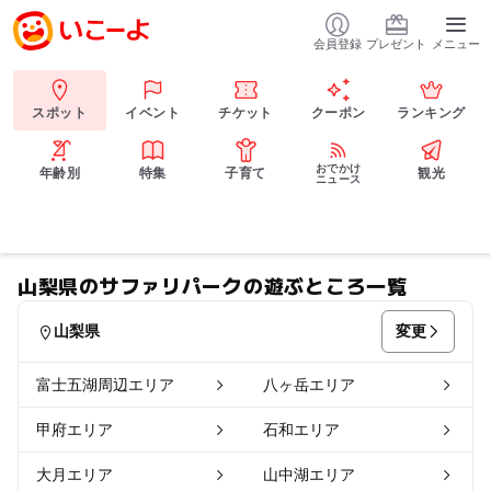
会員登録
プレゼント
メニュー
スポット
イベント
チケット
クーポン
ランキング
おでかけ
年齢別
特集
子育て
観光
ニュース
山梨県のサファリパークの遊ぶところ一覧
変更
山梨県
富士五湖周辺エリア
八ヶ岳エリア
甲府エリア
石和エリア
大月エリア
山中湖エリア