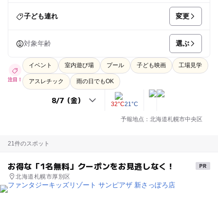
変更
子ども連れ
選ぶ
対象年齢
イベント
室内遊び場
プール
子ども映画
工場見学
注目！
アスレチック
雨の日でもOK
32°C
21°C
予報地点：北海道札幌市中央区
21件のスポット
お得な「1名無料」クーポンをお見逃しなく！
北海道札幌市厚別区