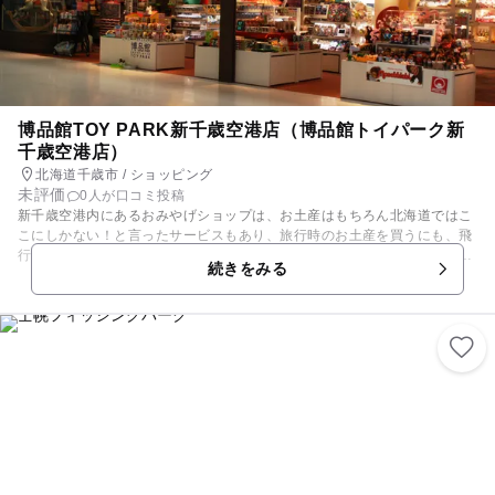
博品館TOY PARK新千歳空港店（博品館トイパーク新
千歳空港店）
北海道千歳市 / ショッピング
未評価
0人が口コミ投稿
新千歳空港内にあるおみやげショップは、お土産はもちろん北海道ではこ
こにしかない！と言ったサービスもあり、旅行時のお土産を買うにも、飛
行機の中や旅行先の時間を楽しむためのアイテムを探すのにも便利です｡
続きをみる
店内は高級リゾートホテルのアーケードを思わせる重みのある雰囲気で楽
しいショッピングを演出します｡国内外問わず人気のあるキャラクター商
品も充実｡ また､気になるサービスの一つに「あんぷり」があります。これ
は、誕生日や記念日のその日の新聞を取り出す事が出来るプリントサービ
スです。北海道旅行の記念にもなります。 空港にお越し頂いたお客様に楽
しんで頂ける様々なイベントも開催しています。空港は旅行だけではなく
楽しめるスポットの一つとして当店へ遊びに来ていただくのもおすすめで
す｡