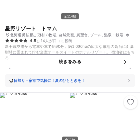
全114枚
星野リゾート トマム
北海道勇払郡占冠村 / 牧場, 自然景観, 展望台, プール, 温泉・銭湯, ホテ
4.8
ル・旅館, スキー場
14人が口コミ投稿
新千歳空港から電車や車で約90分。約1,000haの広大な敷地の高台に針葉
樹林に囲まれて佇む全室オールスイートのホテルリゾート。 宿泊者はもち
ろん、日帰りでも楽しめる体験やアクティビティが充実しています。 気象
続きをみる
条件がそろった時に流れ込むダイナミックな雲海を間近で観賞できる展望
施設「雲海テラス」や、国内最大級の屋内ウエーブプールのほか、自然体
験アクティビティなど、北海道ならではの魅力を感じられます。 【雲海テ
ラス】2026年5月13日～2026年10月13日営業予定 雄大な景色を遠くまで
日帰り・宿泊で気軽に！夏のひとときを！
見渡せる3階建て。高さ約12mの最上階からは、遠くまで広がる雲海や日
高山脈、正面に見える朝日など、自然が織りなす絶景をより広く見渡せま
す。また、山道に沿って6つのユニークな展望スポットからは違った角度
からの絶景を楽しむことができます。 【ミナミナビーチ】2026年4月24
日～2026年11月1日 常に30℃以上の常夏気分で楽しめる全天候型プー
ル。日本最大級30m×80mのウエーブプールを備えたインドアビーチで、
水深30cmのお子様用プールも備えています。 プール内でSUPやサイバー
ホイールなどのアクティビティも楽しめます。 【ファーム】2026年4月2
4日～ 雄大な自然に囲まれた景観を眺めながら楽しめる「ファームエリ
ア」。大自然の中で羊や牛など動物たちとともに過ごしたり、カートドラ
全11枚