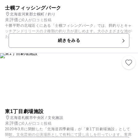
士幌フィッシングパーク
北海道河東郡士幌町 / 釣り
未評価
0人が口コミ投稿
十勝平野の北端近くにある「士幌フィシングパーク」では、餌釣りとキャ
ッチアンドリリースの２種類の釣り方が楽しめます。大小さまざまな池が
あり、小さい子どもから大人までさまざまな年代、レベルの人が楽しめる
続きをみる
釣り堀です。２万坪以上ある広大な敷地にニジマス、サクラマスなど６種
類の魚がいますが、なんと、その中に幻の魚「イトウ」もいるのです。子
ども、女性には料金割引があったり、男女別の水洗トイレも完備している
ので家族で安心して釣りを楽しめます。
東1丁目劇場施設
北海道札幌市中央区 / 文化施設
未評価
0人が口コミ投稿
2020年3月に閉館した「北海道四季劇場」が「東1丁目劇場施設」として
開館。文化芸術の公演場所として有料にて貸し出しを行っています。客席