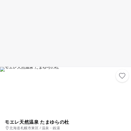
加する事が出来、機械音のしない熱気球で雄大な北海道を空から眺めた
ら、一生の思い出になる事間違いなしです！北海道の夏の自然をたっぷり
楽しみましょう！
モエレ天然温泉 たまゆらの杜
北海道札幌市東区 / 温泉・銭湯