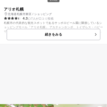
イブ、ピクニックなど自由な楽しみ方ができます。
アリオ札幌
北海道札幌市東区 / ショッピング
4.3
7人が口コミ投稿
札幌市の代表的な観光スポットであるサッポロビール園に隣接しているシ
ョッピングモール「アリオ札幌」 アカチャンホンポ、トイザらス・ベビー
ザらスの大型テナント他、お子様向けのゲームセンターや遊び場も充実
続きをみる
し、小さなお子様連れのファミリーも安心してお買い物やお食事が楽しめ
るショッピングモールです。 イトーヨーカドーもあるので、夕食のお買い
物にも便利ですよ。