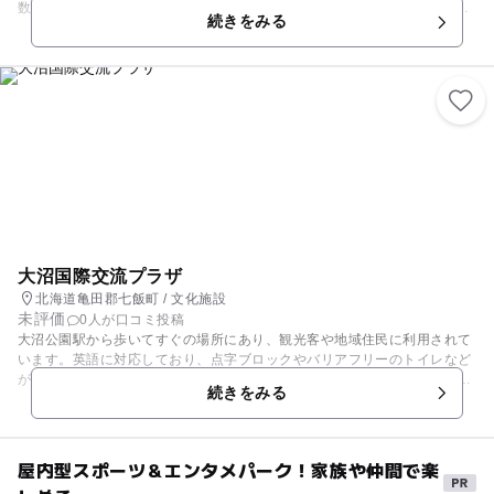
数は941席。演劇やコンサート、古典芸能などはもちろん、ライブビュー
続きをみる
イングや絵画工芸など美術展など幅広く活用されています。 また、公演利
用はステージ用音響・照明設備の機材を持ち込む必要があるため、個人利
用は難しいですが、稽古場も有料貸し出しを行っていますので、クラブや
地域の活動に利用するのもいいですね。
大沼国際交流プラザ
北海道亀田郡七飯町 / 文化施設
未評価
0人が口コミ投稿
大沼公園駅から歩いてすぐの場所にあり、観光客や地域住民に利用されて
います。英語に対応しており、点字ブロックやバリアフリーのトイレなど
が完備された館内では、観光に関する情報提供や案内の他、展示室を設け
続きをみる
て絵画・写真などを紹介しています。また、七宝焼きや押し花などの体験
ができるコーナーは、子ども連れの家族にも人気があります。休憩スペー
スでは食事が可能なので、小さい子どもがいる場合にも安心して訪れるこ
とができます。
屋内型スポーツ＆エンタメパーク！家族や仲間で楽