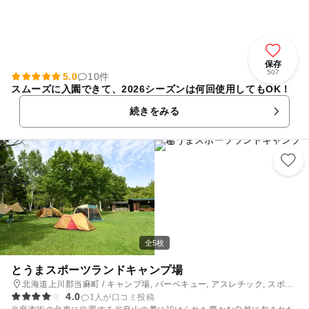
保存
507
5.0
10件
スムーズに入園できて、2026シーズンは何回使用してもOK！
続きをみる
全5枚
とうまスポーツランドキャンプ場
北海道上川郡当麻町 / キャンプ場, バーベキュー, アスレチック, スポー
4.0
ツ施設, 公園・総合公園
1人が口コミ投稿