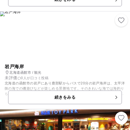
日頃の疲れをいやすのもおすすめです。カニや魚介類など、北海道の新鮮
な食材を贅沢に使ったバイキングが人気です。また、料理長自慢の本格的
な懐石料理も楽しむことができ、お部屋で周りの目を気にせずに食事をと
ることもできます。
岩戸海岸
北海道函館市 / 観光
未評価
0人が口コミ投稿
北海道の函館市の岩戸にあり鹿部駅からバスで20分の岩戸海岸は、太平洋
側の海での磯遊びなどが楽しめる景勝地です。そのきれいな海では海釣り
も楽しめます。近くではウニなどの海の幸もとれ、おいしい海鮮料理を食
続きをみる
べられるお店もいくつかあります。近くには夕日の美しい立待岬や、雄大
な眺めを楽しめる駒ヶ岳、灯台のある恵山岬などもあり併せて立ち寄りた
いスポットです。もし、宿泊地が函館であれば函館山からの夜景もおすす
めです。