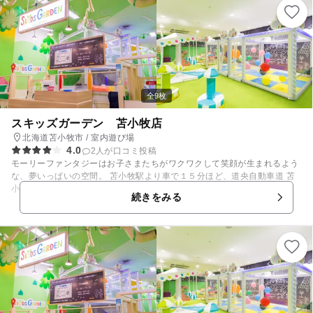
全9枚
スキッズガーデン 苫小牧店
北海道苫小牧市 / 室内遊び場
4.0
2人が口コミ投稿
モーリーファンタジーはお子さまたちがワクワクして笑顔が生まれるよう
な、夢いっぱいの空間。 苫小牧駅より車で１５分ほど、道央自動車道 苫
小牧東ＩＣから車で15分ほどのイオンモールに出店しています。 ショッ
続きをみる
ピングセンター内の身近な遊び場で、親も子も一緒に安心して楽しめま
す。 モーリーファンタジー併設の「スキッズガーデン」には、定番の「ボ
ールプール」から本格的なごっこ遊びができる「なりきりタウン」など、
子どもが大好きな遊びがいっぱい！ スキッズガーデンの「プレイリーダ
ー」は全員が保育士・幼稚園教諭、もしくは社内の教育プログラムを受け
た有資格者たち。子どもたちが安全に楽しく遊べるようにサポートしま
す。 ◆初めて会ったお友だち同士で遊ぶことも多いので、気遣いやルール
など社会性を学べる機会にもなり、集団遊びを通じて自己表現力が身に付
きます。 ◆３歳以上は子どもだけで入場できるので、親はその間にイオン