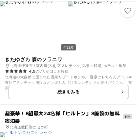
遊びができる「なりきりタウン」など、子どもが大好きな遊びがいっぱ
い！ スキッズガーデンの「プレイリーダー」は全員が保育士・幼稚園教
諭、もしくは社内の教育プログラムを受けた有資格者たち。子どもたちが
安全に楽しく遊べるようにサポートします。 ◆初めて会ったお友だち同士
で遊ぶことも多いので、気遣いやルールなど社会性を学べる機会にもな
り、集団遊びを通じて自己表現力が身に付きます。 ◆３歳以上は子どもだ
けで入場できるので、親はその間にイオンの中でお買い物に行ってもO
K！お子さまの自立心が育ち、親離れ・子離れがめばえる遊び場です。
全19枚
きたゆざわ 森のソラニワ
北海道伊達市 / 室内遊び場, アスレチック, 温泉・銭湯, ホテル・旅館
4.9
7人が口コミ投稿
北海道の大自然に囲まれた温泉リゾートホテル。 温泉はもちろんプールや
野外アスレチック施設などお楽しみ頂けるコンテンツが盛りだくさん！ 充
実の露天風呂や大浴場の他、森の中の温泉ビーチ「ト・コ・ナッツ」も、
続きをみる
通年利用可能。ジャグジーや滑り台などもあり、お子さんも大人も楽しめ
ます。 お食事は2階バイキング会場「ア・ラ・ソーヤ」にて健康と美容に
優しいお料理を多数ご用意しております。 中にはキッズスペースがあり、
ツリーハウスや色とりどりのハンモックにお子様は夢中になることまちが
超豪華！8組最大24名様「ヒルトン」8施設の無料
いなし！ また会場内には「機関車トム」くんが走っており、四季折々のデ
宿泊券
ザートをその場で作って提供しています。 季節ごとのイベントも充実！
遊んで、食べて、くつろいで、ぜひご家族でのご旅行はきたゆざわ森のソ
北海道虻田郡ニセコ町
ラニワで！！