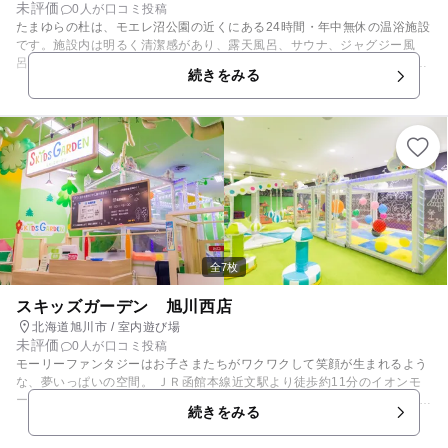
未評価
0人が口コミ投稿
たまゆらの杜は、モエレ沼公園の近くにある24時間・年中無休の温浴施設
です。施設内は明るく清潔感があり、露天風呂、サウナ、ジャグジー風
呂、寝湯など種類豊富な大浴場は魅力的です。また、子供風呂もあるので
続きをみる
お子さん連れでも安心できます。軽食を食べられる喫茶コーナーや広々と
した休憩スペースもあり、ゆっくりくつろぐ事ができます。そして、ゲー
ムコーナーやコミック誌コーナーもあるので、家族揃ってゆっくりとした
時間を楽しめます。
全7枚
スキッズガーデン 旭川西店
北海道旭川市 / 室内遊び場
未評価
0人が口コミ投稿
モーリーファンタジーはお子さまたちがワクワクして笑顔が生まれるよう
な、夢いっぱいの空間。 ＪＲ函館本線近文駅より徒歩約11分のイオンモ
ール旭川西に出店しています。 ショッピングセンター内の身近な遊び場
続きをみる
で、親も子も一緒に安心して楽しめます。 モーリーファンタジー併設の
「スキッズガーデン」には、定番の「ボールプール」から本格的なごっこ