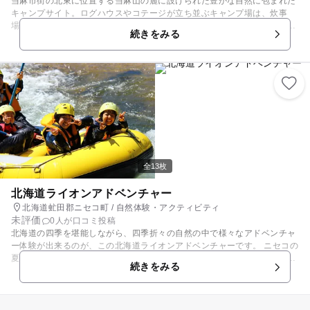
当麻市街の北東に位置する当麻山の麓に設けられた豊かな自然に包まれた
キャンプサイト。ログハウスやコテージが立ち並ぶキャンプ場は、炊事
場・水洗トイレも完備。ログハウス造りのバーベキューハウスも整備され
続きをみる
ており、デイキャンプも楽しめます。センターハウス（管理棟）もあるの
で、きれい・清潔でファミリーで安心して利用できますよ。テントの設営
場所は木立の中の緩やかな斜面と、広場の芝生部分です。 また、周辺には
フィールドアスレチック、水遊びもできる小さなせせらぎ、展望台、昆虫
館、温泉施設、各種スポーツ競技場と、施設がとても充実しており、家族
みんなで1日中楽しめます。 快適・気軽にアウトドア&レジャー体験をす
るのにオススメのキャンプ場です。
全13枚
北海道ライオンアドベンチャー
北海道虻田郡ニセコ町 / 自然体験・アクティビティ
未評価
0人が口コミ投稿
北海道の四季を堪能しながら、四季折々の自然の中で様々なアドベンチャ
ー体験が出来るのが、この北海道ライオンアドベンチャーです。 ニセコの
夏と言えば「ラフティング」！羊蹄山や緑豊かな自然を眺めながらゴムボ
続きをみる
ートで川を下ります。頼もしいリバーガイドが付いているので初めての人
でも安心して楽しめます！６月になると３歳から楽しめる「ニセコ清流下
り～エコラフト～」や「トレッキング」も始まります。目玉は、「熱気球
係留フライト」。早朝の風のない日に気球はあがります。家族みんなで参