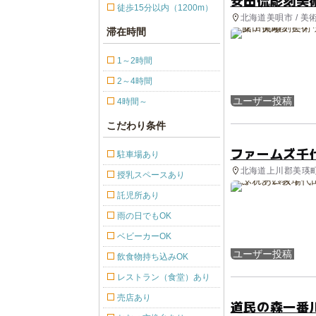
安田侃彫刻美
徒歩15分以内（1200m）
北海道美唄市 / 美
滞在時間
1～2時間
2～4時間
ユーザー投稿
4時間～
こだわり条件
ファームズ千
駐車場あり
北海道上川郡美瑛町 
授乳スペースあり
託児所あり
雨の日でもOK
ベビーカーOK
ユーザー投稿
飲食物持ち込みOK
レストラン（食堂）あり
売店あり
道民の森一番