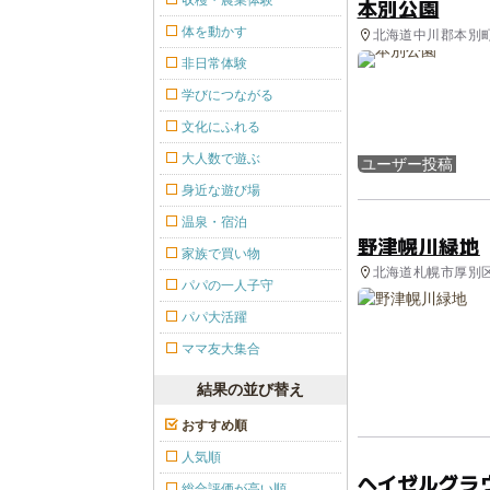
収穫・農業体験
本別公園
体を動かす
北海道中川郡本別町 
園
非日常体験
学びにつながる
文化にふれる
大人数で遊ぶ
ユーザー投稿
身近な遊び場
温泉・宿泊
野津幌川緑地
家族で買い物
北海道札幌市厚別区
パパの一人子守
パパ大活躍
ママ友大集合
結果の並び替え
おすすめ順
人気順
ヘイゼルグラ
総合評価が高い順