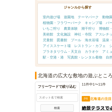
ジャンルから探す
室内遊び場
遊園地
テーマパーク
動物
植物園・フラワーパーク
キャンプ場
バ
いちご狩り
農業体験
潮干狩り
博物館
美術館
文化施設
神社・寺院
アスレチ
児童館
図書館
プール
海水浴場
温泉
アイススケート場
レストラン・カフェ
プラネタリウム・天文台
カラオケ
アミ
駅・空港・港
写真館・レンタル着物
自
北海道の広大な敷地の遊ぶとこ
11件中1〜11件
フリーワードで絞り込む
北海道の注目
PR
絶景テラスで