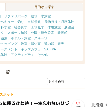
目的から探す
園
サファリパーク
牧場
水族館
ーベキュー
釣り
自然景観
果物狩り・収穫体験
・科学館
社会見学
工場見学
体験施設
展望台
ック
スポーツ施設
公園・総合公園
映画館
・銭湯
ホテル・旅館
スキー場
ショッピング
教室・習い事
道の駅
観光
ューズメント
キッズカフェ
SA・PA
然体験・アクティビティ
その他
ろ一覧
スポット
心に残るひと時！一生忘れないリゾ
北海道