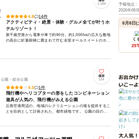
保存
1,199
予報地点：
2026年08
村
14件
4.8
アクティビティ・絶景・体験・グルメ全てが叶うホ
8月8日(
テルリゾート！
新千歳空港から電車や車で約90分。約1,000haの広大な敷地
く
の高台に針葉樹林に囲まれて佇む全室オールスイートのホテ
25
ルリゾート。 宿泊者はもちろん、日帰りでも楽しめる体...
お出か
保存
/ 公園・総合公園
134
いこーよ
1件
4.0
飛行機やヘリコプターの形をしたコンビネーション
遊具が人気の、飛行機がみえる公園
丘珠空港周辺の、地域のレクリエーションの場を提供するこ
とを目的として計画された、都市緑地です。 公園の目の前
が滑走路になっているので、飛行機の離着陸を見ることがで
きます。 ...
大人気！