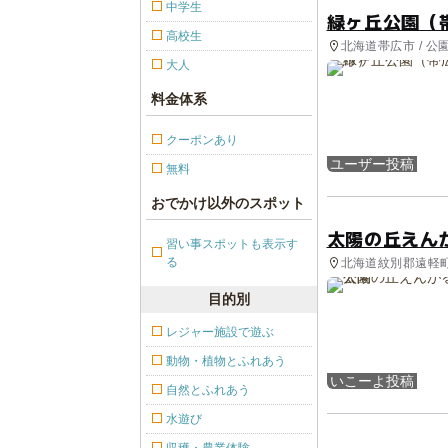
中学生
緑ヶ丘公園（
高校生
北海道帯広市 / 
大人
料金体系
クーポンあり
ユーザー投稿
無料
おでかけ以外のスポット
太陽の丘えん
習い事スポットも表示す
る
北海道紋別郡遠軽町
目的別
レジャー施設で遊ぶ
動物・植物とふれあう
いこーよ投稿
自然とふれあう
水遊び