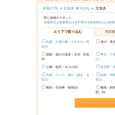
全国(279)
>
北海道･東北(26)
>
北海道
同じ地域のスポット:
宮城県(3)
|
青森県(1)
|
岩手県(4)
|
秋田県(1)
|
山形県(
エリアで絞り込む
市区
札幌（大通公園・すすきの）周
旭川・美瑛
辺(3)
函館・湯の川温泉・大沼・松前
帯広・十
(0)
(2)
小樽・積丹・キロロ(0)
富良野・美
知床・ウトロ・羅臼・網走・北
釧路・阿
見(2)
室(1)
稚内・宗谷岬・留萌(0)
離島（利
尻）(0)