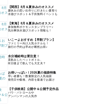
【関西】8月＆夏休みのオススメ
夏休みの思い出作りに行きたい夏祭り
水遊びスポット＆子供無料イベントも
【東海】8月＆夏休みのオススメ
参加無料ポケモンスタンプラリー♪
気分爽快水遊びスポット情報も！
いこーよおすすめ【早割プラン】
ファミリー向け人気ホテルも！
旅行の予約は早めが断然お得♪
水分補給時は要注意！
直飲みしたペットボトル、
何日後まで飲んでも大丈夫？
お得いっぱい！2026夏の福袋特集
早い者勝ち！数量限定の人気福袋
発売日や価格、内容を最速でお届け
【子供映画】公開中＆公開予定作品
パウ・パトロールや
アンパンマンの人気作