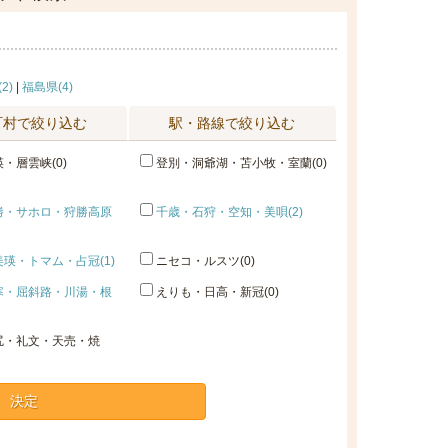
2)
|
福島県(4)
町村で絞り込む
駅・路線で絞り込む
・層雲峡(0)
登別・洞爺湖・苫小牧・室蘭(0)
勝・サホロ・狩勝高原
千歳・石狩・空知・美唄(2)
瑛・トマム・占冠(1)
ニセコ・ルスツ(0)
寒・屈斜路・川湯・根
えりも・日高・新冠(0)
尻・礼文・天売・焼
決定