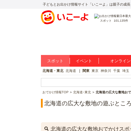
子どもとお出かけ情報サイト「いこーよ」は親子の成長
スポット
101,135件
スポット
イベント
オンライン
北海道・東北
北海道
関東
東京
神奈川
千葉
埼玉
おでかけ情報TOP
北海道･東北
北海道の広大な敷地おで
北海道の広大な敷地の遊ぶとこ
北海道の広大な敷地おでかけスポ