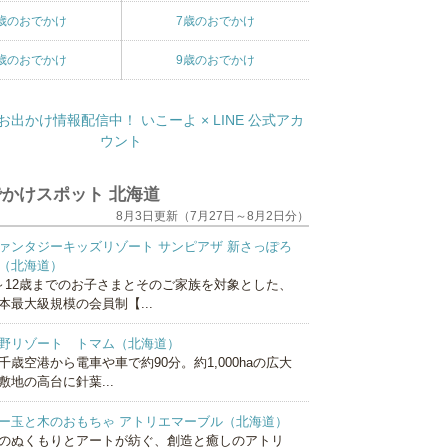
歳のおでかけ
7歳のおでかけ
歳のおでかけ
9歳のおでかけ
かけスポット 北海道
8月3日更新（7月27日～8月2日分）
ァンタジーキッズリゾート サンピアザ 新さっぽろ
（北海道）
～12歳までのお子さまとそのご家族を対象とした、
本最大級規模の会員制【...
野リゾート トマム（北海道）
千歳空港から電車や車で約90分。約1,000haの広大
敷地の高台に針葉...
ー玉と木のおもちゃ アトリエマーブル（北海道）
のぬくもりとアートが紡ぐ、創造と癒しのアトリ