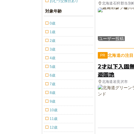
おむつ交換台あり
北海道石狩郡当別町
対象年齢
0歳
1歳
ユーザー投稿
2歳
3歳
北海道の注目
PR
4歳
2才以下入園
5歳
遊園地
6歳
北海道岩見沢市
7歳
8歳
9歳
10歳
11歳
12歳