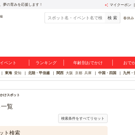
、夢の育みを応援します！
マイクーポン
春休み
イベント
ランキング
年齢別おでかけ
おで
東海
愛知
北陸・甲信越
関西
大阪
京都
兵庫
中国・四国
九州・
かけスポット
ろ一覧
検索条件をすべてリセット
ット検索