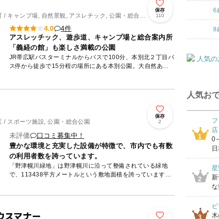
6
保存
/ キャンプ場, 自然景観, アスレチック, 公園・総合公
110
4件
4.0
8
アスレッチック、遊歩道、キャンプ場と総合案内所
「義経の館」も楽しさ満載の公園
JR帯広駅バスターミナルからバスで100分、本別北２丁目バ
ス停から徒歩で15分程の場所にある本別公園。大自然あふ
れるすばらしい環境の中に25.8haという敷地を持ち、敷地
内で...
人気おで
保存
フ
 / スポーツ施設, 公園・総合公園
2
店
未評価
口コミ募集中！
1
0
豊かな環境と充実した設備が特徴で、市内でも有数
日
の利用者数を誇っています。
「野津幌川緑地」は野津幌川に沿って整備されている緑地
星
で、113438平方メートルという敷地面積を誇っています。
新
2
ターザンロープ・コンビネーション遊具といったお子さま向
な
けの遊具や...
ビ
ウスマナー
木
3