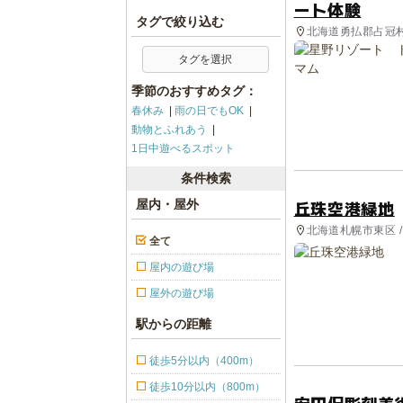
ート体験
タグで絞り込む
北海道勇払郡占冠
タグを選択
季節のおすすめタグ：
春休み
雨の日でもOK
動物とふれあう
1日中遊べるスポット
条件検索
丘珠空港緑地
屋内・屋外
北海道札幌市東区 
全て
屋内の遊び場
屋外の遊び場
駅からの距離
徒歩5分以内（400m）
徒歩10分以内（800m）