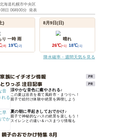
北海道札幌市中央区
月08日 06時00分
発表
土)
8月9日(日)
もり 一時 雨
晴れ
℃
19℃
26℃
18℃
[-8]
[-2]
[+1]
[-1]
降水確率・週間天気を見る
け家族にイチオシ情報
とりっぷ 注目記事
涼やかな音色に癒やされる♪
この夏は浴衣を着て風鈴市・まつりへ！
親子で絵付け体験や絶景を満喫しよう
夏の朝に早起きしておでかけ♪
親子で神秘的なハスの絶景を楽しもう！
スイレンとの違い＆ハスまつり情報も
 親子のおでかけ特集 8月