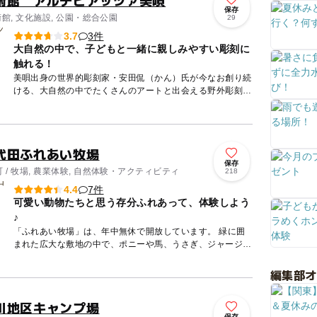
術館 アルテピアッツァ美唄
保存
術館, 文化施設, 公園・総合公園
29
3件
3.7
大自然の中で、子どもと一緒に親しみやすい彫刻に
触れる！
美唄出身の世界的彫刻家・安田侃（かん）氏が今なお創り続
ける、大自然の中でたくさんのアートと出会える野外彫刻公
園、アルテピアッツア美唄。 炭鉱の閉山で子どもが減り、
廃校になっ...
代田ふれあい牧場
保存
/ 牧場, 農業体験, 自然体験・アクティビティ
218
7件
4.4
可愛い動物たちと思う存分ふれあって、体験しよう
♪
「ふれあい牧場」は、年中無休で開放しています。 緑に囲
まれた広大な敷地の中で、ポニーや馬、うさぎ、ジャージー
牛、ヤギ、羊にラマなどたくさんの可愛い動物たちと自由に
触れ合うこ...
編集部
川地区キャンプ場
保存