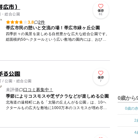
帯広市）
保存
公園・総合公園
61
2件
3.8
帯広市民の憩いと交流の場！帯広市緑ヶ丘公園
四季折々の風景を楽しめる自然豊かな広大な総合公園です。
総面積約50ヘクタールという広い敷地の園内には、おびひ
ろ動物園・道立帯広美術館・帯広百年記念館・パークゴルフ
場・テニス場...
がる公園
保存
 / 公園・総合公園
7
未評価
口コミ募集中！
季節によりコスモスや芝ザクラなどが楽しめる公園
0歳から
北海道の遠軽町にある「太陽の丘えんがる公園」は、10ヘ
クタールもの広大な敷地に1000万本のコスモスが埋め尽く
0歳の
された、日本最大クラスのコスモス園です。四季折々の様々
な草花を楽...
2
4