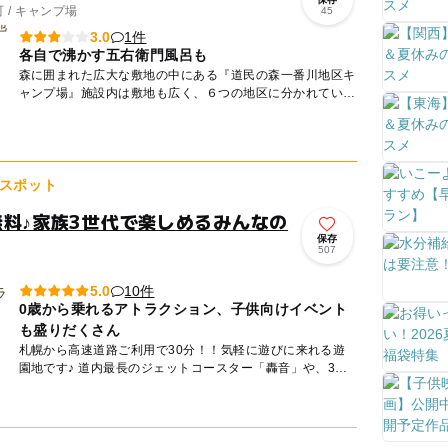
 / キャンプ場
45
1件
3.0
各自で沸かす五右衛門風呂も
森に囲まれた広大な敷地の中にある『道民の森一番川地区キ
ャンプ場』施設内は敷地も広く、６つの地区に分かれてい
て、クレーション、スポーツ、文化活動、森つくりなど、子
ども達の好きな...
スポット
無料♪家族3世代で楽しめるみんなの
保存
507
10件
5.0
0歳から乗れるアトラクション、子供向けイベント
も盛りだくさん
札幌から高速道路ご利用で30分！！気軽に遊びに来れる遊
園地です♪ 道内最長のジェットコースター「轟音」や、3回
転するジェットコースター「龍王」、熱い夏に大人気「急流
すべ...