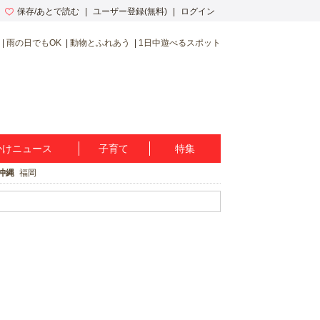
保存/あとで読む
ユーザー登録(無料)
ログイン
雨の日でもOK
動物とふれあう
1日中遊べるスポット
かけニュース
子育て
特集
沖縄
福岡