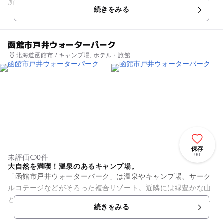
所などがあり、家族で楽しめる道の駅です。デジタルプラネタ
続きをみる
リウムでは、迫力のある３Ｄ...
函館市戸井ウォーターパーク
北海道函館市 / キャンプ場, ホテル・旅館
保存
90
未評価
0件
大自然を満喫！温泉のあるキャンプ場。
「函館市戸井ウォーターパーク」は温泉やキャンプ場、サーク
ルコテージなどがそろった複合リゾート。近隣には緑豊かな山
と美しい川があり、大自然と存分にふれあうことができます。
続きをみる
宿泊でも日帰りでも楽し...