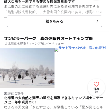
雄大な湖を一周できる贅沢な観光遊覧船です
帯広市の北に位置する鹿追町内にある然別湖内を周遊できる
「然別湖観光遊覧船」。大雪山国立公園内にあり、標高800メ
ートルという北海道内で最も標高が高く水深も100メートルに
続きをみる
達するという巨大な湖を、...
サンピラーパーク 森の休暇村オートキャンプ場
北海道名寄市 / キャンプ場, バーベキュー
保存
19
未評価
0件
北海道の大自然と満天の星空を満喫できるキャンプ場★コテー
ジは一年中利用OK！
なよろ市天文台「きたすばる」が隣接している「星が見えるキ