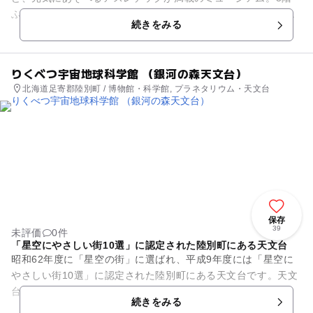
ふしぎらんどでは宇宙や生命、光や水のふしぎに迫る体験型展
続きをみる
示も公開しています。 この...
りくべつ宇宙地球科学館 （銀河の森天文台）
北海道足寄郡陸別町 / 博物館・科学館, プラネタリウム・天文台
保存
39
未評価
0件
「星空にやさしい街10選」に認定された陸別町にある天文台
昭和62年度に「星空の街」に選ばれ、平成9年度には「星空に
やさしい街10選」に認定された陸別町にある天文台です。天文
台では115cm大型望遠鏡「りくり」をはじめ、30cmクラスの
続きをみる
小型望遠鏡4基、...