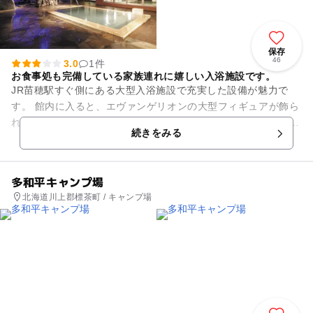
保存
46
3.0
1件
お食事処も完備している家族連れに嬉しい入浴施設です。
JR苗穂駅すぐ側にある大型入浴施設で充実した設備が魅力で
す。 館内に入ると、エヴァンゲリオンの大型フィギュアが飾ら
れております。 夜空を眺めながら入浴が楽しめる露天風呂や幻
続きをみる
想的な雰囲気を体感...
多和平キャンプ場
北海道川上郡標茶町 / キャンプ場