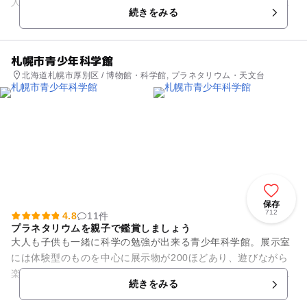
人気です。昔走っていたレトロな電気機関車、ディーゼル車の
続きをみる
見学が出来ますよ。一等客車...
札幌市青少年科学館
北海道札幌市厚別区 / 博物館・科学館, プラネタリウム・天文台
保存
712
4.8
11件
プラネタリウムを親子で鑑賞しましょう
大人も子供も一緒に科学の勉強が出来る青少年科学館。展示室
には体験型のものを中心に展示物が200ほどあり、遊びながら
楽しむことができます。サイエンスショー・ロボットショーな
続きをみる
どの実演も毎日開催されて...