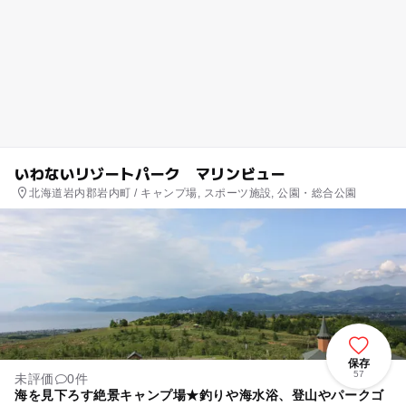
いわないリゾートパーク マリンビュー
北海道岩内郡岩内町 / キャンプ場, スポーツ施設, 公園・総合公園
保存
57
未評価
0件
海を見下ろす絶景キャンプ場★釣りや海水浴、登山やパークゴ