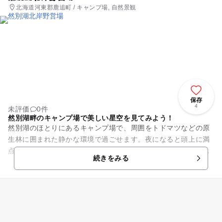
北海道河東郡鹿追町 / キャンプ場, 自然景観
保存
4
未評価
0件
然別湖畔のキャンプ場で美しい星空を見てみよう！
然別湖のほとりにあるキャンプ場で、周囲をトドマツなどの原
生林に囲まれた静かな環境で過ごせます。夜になると頭上に満
点の星空が輝き、シマフクロウの鳴き声が聴こえることもあり
続きをみる
ます。共用のリヤカーが備え...