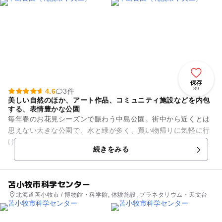
保存
89
4.6
3件
美しい自然のほか、アート作品、コミュニティ施設などを内包
する、表情豊かな公園
毎年春のお花見シーズンで賑わう中島公園。街中から近くとは
思えない大きな公園で、水と緑が多く、買い物帰りに気軽に行
けるのも魅力。広い公園で散歩したり、お花見などするのもお
続きをみる
勧めですが、園芸市や札幌で...
苫小牧市科学センター
北海道苫小牧市 / 博物館・科学館, 体験施設, プラネタリウム・天文台