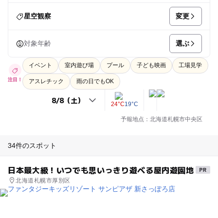
変更
星空観察
選ぶ
対象年齢
イベント
室内遊び場
プール
子ども映画
工場見学
注目！
アスレチック
雨の日でもOK
24°C
19°C
予報地点：北海道札幌市中央区
34件のスポット
日本最大級！いつでも思いっきり遊べる屋内遊園地
北海道札幌市厚別区