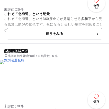
保存
14
未評価
0件
これぞ「北海道」という絶景
これぞ「北海道」という360度全てが見晴らせる多和平から見
る風景は絶好の景色です。夜になると美しい星空を眺めること
が出来ます。キャンプ場として利用ができ、レストランや特産
続きをみる
品を販売しているお店もあ...
然別湖遊覧船
北海道河東郡鹿追町 / 自然景観, 観光
保存
6
未評価
0件