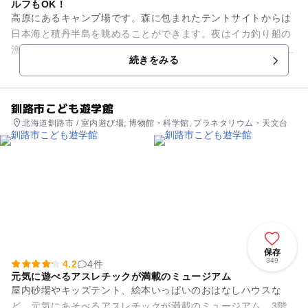
ルフもOK！
高原にあるキャンプ場です。森に包まれたテントサイトからは
日本海と積丹半島を眺めることができます。夜はイカ釣り船の
漁火や満点の星空、市街地の夜景がとってもロマンチック！ 岩
続きをみる
内岳登山、森林公園散策...
釧路市こども遊学館
北海道釧路市 / 室内遊び場, 博物館・科学館, プラネタリウム・天文台
保存
349
4.2
4件
元気に遊べるアスレチックが満載のミュージアム
屋内砂場やキッズテント、絵本いっぱいのおはなしハウスな
ど、元気にあそべるアスレチックが満載のミュージアム。3階