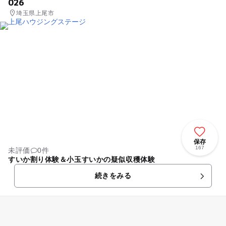
026
「ららぽーと富士見」 へ 遊びに行ってはいかが？
埼玉県上尾市
保存
167
未評価
0件
すいか割り体験＆小玉すいかの疑似収穫体験
続きをみる