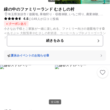
緑の中のファミリーランド むさしの村
埼玉県加須市 / 遊園地, 果物狩り・収穫体験, いちご狩り, 農業体験, プ
4.6
ール
149人が口コミ投稿
クーポンあり
小さなお子様とご家族が一緒に楽しめる、ファミリー向けの遊園地です🎡
≪あそぶ≫ 大観覧車やむさしの村鉄道、コーヒーカップやメリーゴーラン
ドなど小さなお子様向けの遊園地となります🎠 園内には20種類以上の小
続きをみる
さなお子様向けアトラクションが揃い、遊園地デビューにもぴったり👍 大
人気のカード迷路ぐるり森大冒険も、フリーパスで遊び放題なのも魅力で
す✨ ≪とる≫ わくわくファームでは、四季折々の収穫体験がお楽しみい
ただけます🥕 冬・春はイチゴ狩り・秋はさつまいも掘りが大人気🍓🍠 い
夏休みイベントのお知らせ🎡
つも食べているお野菜がどんな風にできるかを、楽しみながら学ぶことが
できます🍆🌳 苦手なお野菜も自分で収穫したら食べられちゃうかも🫑！？
収穫できるお野菜の種類はホームページをご確認ください😊 ≪ふれる≫
豊かな自然の中でのびのびと育ったどうぶつさんたち🌳 ふれあい牧場に
は、ポニー・うさぎ・ひつじ・やぎ・ぶた・くじゃくが勢ぞろい🐎🐰🐑🐐
🐖🦚 小動物のえさやり体験もできるよ✨ また、日・祝日は不定期で「芝
生広場・森のステージ」で子どもたちが大好きなステージショーも行われ
ます！ イベント情報等詳しくはＨＰを見てね✨
全12枚