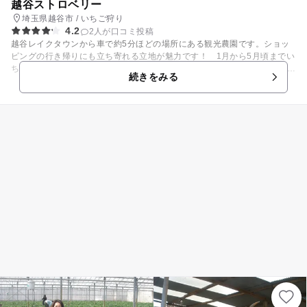
越谷ストロベリー
埼玉県越谷市 / いちご狩り
4.2
2人が口コミ投稿
越谷レイクタウンから車で約5分ほどの場所にある観光農園です。ショッ
ピングの行き帰りにも立ち寄れる立地が魅力です！ 1月から5月頃までい
ちご狩りが楽しめます。 いちご狩りは高設栽培を採用しているので、清潔
続きをみる
で子どもでも摘み取りやすく、ベビーカーでも大丈夫です。栽培品種は章
姫と紅ほっぺ。他にもやよい姫やかおり野にも出会えることも。30分食べ
放題になっていますので、存分に味わってくださいね！ 【いちご狩り情
報】 例年1月上旬頃～5月末頃