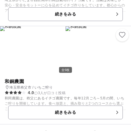
安心・安全をモットーに心を込めてイチゴ作りをしています。都心からの
アクセス良好で、新しく出来た17号（上尾道路）から広い道で来園できま
続きをみる
す。 40年以上トマト栽培をした経験より、大変好評いただいているフル
ーツトマト・大玉トマトも3月～6月まで販売します。（要予約） お知ら
せ 2026年のいちご狩り、いちご販売は終了しました。 たくさんのお客様
にご利用いただきありがとうございました。 埼玉県オリジナル品種、あま
りん、かおりん べにたま あります。 詳しくは公式サイトでご確認くだ
さい。 いちご狩りは事前予約のお客様優先となります。 今年もお客様に
選ばれる いちご園を目指して全力で取り組んで参ります。 どうぞよろし
くお願いいたします。 今後も感染拡大防止に向けた対策を 継続的に実施
した上で お客様並びにスタッフの安全と健康を第一に考え 営業をして参
ります。
全9枚
和銅農園
埼玉県秩父市 / いちご狩り
4.0
3人が口コミ投稿
和同農園は、秩父にあるイチゴ農園です。毎年12月ごろ～5月の間、いち
ご狩りを開催しています。食べ放題と、摘み取りと2つのコースから選ぶ
ことができます。 安全に食べられる様、農薬の使用を少なく、いちごを栽
続きをみる
培しています。 【いちご狩り情報】 例年12月上旬頃～5月末頃