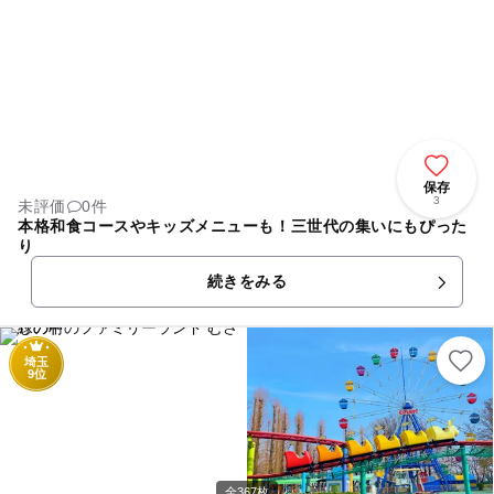
保存
3
未評価
0件
本格和食コースやキッズメニューも！三世代の集いにもぴった
り
続きをみる
埼玉
9位
全367枚