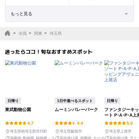
もっと見る
室内遊び場
遊園地
全国
関東
埼玉県
テーマパーク
動物園
迷ったらココ！旬なおすすめスポット
サファリパーク
植物園・フラワーパー
ク
キャンプ場
バーベキュー
釣り
自然景観
日帰り
1日中遊べるスポット
日帰り
東武動物公園
ムーミンバレーパーク
ファンタジーキッ
いちご狩り
農業体験
ート P･A･P･A
ッピングアヴェニ
4.7
4.4
5.0
上尾店
潮干狩り
社会見学
埼玉県南埼玉郡宮代町
埼玉県飯能市
埼玉県上尾市
遊園地
動物園
植物園・フ
室内遊び場
遊園地
テーマ
室内遊び場
アミ