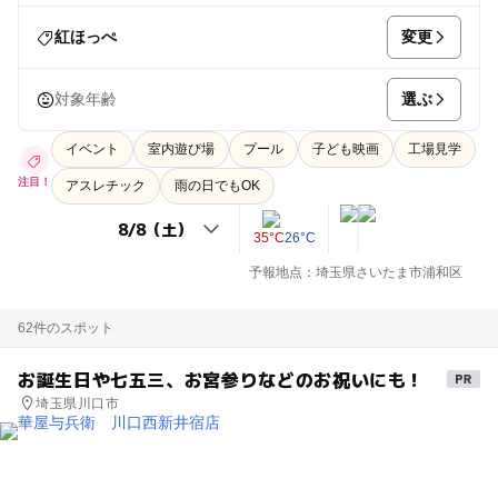
変更
紅ほっぺ
選ぶ
対象年齢
イベント
室内遊び場
プール
子ども映画
工場見学
注目！
アスレチック
雨の日でもOK
35°C
26°C
予報地点：埼玉県さいたま市浦和区
62件のスポット
お誕生日や七五三、お宮参りなどのお祝いにも！
埼玉県川口市