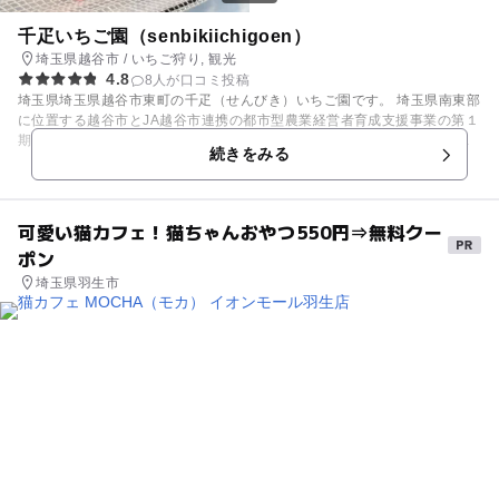
千疋いちご園（senbikiichigoen）
埼玉県越谷市 / いちご狩り, 観光
4.8
8人が口コミ投稿
埼玉県埼玉県越谷市東町の千疋（せんびき）いちご園です。 埼玉県南東部
に位置する越谷市とJA越谷市連携の都市型農業経営者育成支援事業の第１
期研修生として2年間の研修期間を終えて「千疋いちご園」を開園させて
続きをみる
頂きました。開園１3年目を迎えています。皆様にはご愛顧頂き心より感
謝申し上げます。都心からも近く、イオンレイクタウンも近くにありま
す。 当園、美味しい完熟いちごを準備しておりますので、ご家族・お友達
連れ等、皆様のご来園を心よりお待ち申し上げます。
可愛い猫カフェ！猫ちゃんおやつ550円⇒無料クー
【2025年いちご狩り情報】 期間:2025年1月3日（金）から5月下旬予定
ポン
開園時間：10:00～14:00 赤いいちごの実がなくなり次第受付終了となり
ます。 【受 付】HPネット予約優先です。（いちごの実に余裕がある時
埼玉県羽生市
は予約していない方も入園頂けます。） [いちご狩り入園料金のお知らせ]
【1月3日～4月６日】 大人（小学生以上）2,300円、小人（３歳以上）
1,500円 【4月8日～5月下旬予定】 大人（小学生以上）1,700円、小人
（３歳以上）1,100円