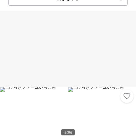
体験、溶岩バーベキューやきのこ鍋はここでしか味わえない一品です。夏
には流しそうめんまでできちゃいます。いつ訪れてもシーズンごとに色ん
な楽しみ方ができます。 季節の体験と食事を組み合わせたお得なセットク
ーポンも人気です。
全3枚