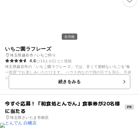
全25枚
いちご園ラフレーズ
埼玉県越谷市 / いちご狩り
4.6
14人が口コミ投稿
埼玉県越谷市の「いちご園ラフレーズ」では、甘くて新鮮ないちごを“食
べ放題”でお楽しみいただけます。 ハウス内なので雨の日でも安心。天候
を問わず、快適にいちご狩り体験ができます。 完熟のいちごは甘みが濃く
続きをみる
ジューシー。 ご家族連れはもちろん、カップルや友達同士の観光・デート
にもおすすめです。 お子さま連れでも安心して楽しめるよう、園内バリア
フリー・無料駐車場も完備しています。 ご予約はWEB予約フォームから
どうぞ。 摘みたていちごの“旬の甘さ”をぜひご体験ください。 【2026年
今すぐ応募！「和食処とんでん」食事券が20名様
いちご狩り情報】 期間：2026年01月02日から2024年05月中旬 品種：紅
に当たる
ほっぺ、あきひめ、かおり野、べにたま、よつぼし 営業時間：10:00～1
5:00 インターネット予約優先 予約に空きがあれば
埼玉県さいたま市南区
当日到着順受付有り ※赤いイチゴがなくなり次第終了