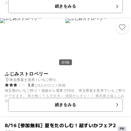
ます。 休憩スペースでコーヒーなどを無料で提供しています。 【いちご
続きをみる
狩り情報】 営業期間：1月上旬～5月下旬 営業時間：10:00～16:00 （な
くなり次第終了）※予約制
全5枚
ふじみストロベリー
埼玉県富士見市 / いちご狩り
3.0
3人が口コミ投稿
埼玉県のいちご狩り！池袋から電車で25分、埼玉県富士見市でいちご狩り
ができます。 車が無くても大丈夫～ 池袋からすぐ！！ 東武東上線ふじみ
野駅から徒歩15分の場所で、交通便利です。 もちろん お車も大丈夫で
続きをみる
す！駐車場（15～20台）あるので安心です。 今年もおいしいイチゴがで
きました！ご来園をお待ちしています。 天敵や殺菌灯を使って、安心して
召し上がっていただけるよう努力しています。 また、車で5分、徒歩約20
～30分の場所には「ららぽーと富士見」があります。 地域最大！東京ド
8/16 [参加無料］夏をたのしむ！超すいかフェア2
ーム4個分の巨大ショッピングモールです。 おいしいイチゴを食べたら、