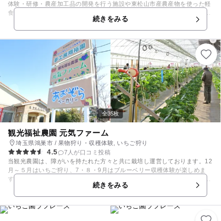
体験・研修・農産加工品の開発を行う施設や東松山市産農産物を使った軽
食を提供する「丘の上カフェ」、遊具などを設置した、市の農業、観光の
続きをみる
拠点となる公園です。 園内の温室や畑ではイチゴや野菜を収穫することが
でき、農業を身近に感じていただくことができます。 また、春は桜、夏は
ひまわりと、花の観賞も楽しめます。 【いちご狩り情報】 例年：12月中
旬ごろ～5月下旬ごろ
全35枚
観光福祉農園 元気ファーム
埼玉県鴻巣市 / 果物狩り・収穫体験, いちご狩り
4.5
7人が口コミ投稿
当観光農園は、障がいを持たれた方々と共に栽培し運営しております。12
月～５月はいちご狩り、7・８・9月はブルーベリー収穫体験が楽しめま
す。いちご狩りは、高設栽培・可動式のため子供から高齢者まで楽しめま
続きをみる
す。なお、ご利用料金は障がいを持たれた方々の給与に反映されますの
で、お腹一杯食べていただくとそれが障がいを持たれた方の支援につなが
ります。 【いちご狩り情報】 期間:12月下旬から5月中旬まで 営業時間:
9：30～15：30 【ブルーベリー収穫体験】 期間：７月上旬から９月上旬