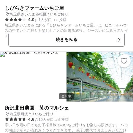
しびらきファームいちご屋
埼玉県さいたま市桜区 / いちご狩り
4.0
1人が口コミ投稿
埼玉県さいたま市にある「しびらきファームいちご屋」は、ビニールハウ
スの中でいちご狩りを楽しむことの出来る施設。 シーズンには真っ赤なイ
チゴが沢山なっています。人気の「章姫(あきひめ)」と「紅ほっぺ」を味
続きをみる
わえます。 採れたてのイチゴの販売も行っているので、お家でも美味しく
いただけます。 ゆったり過ごせるレジャースペースも用意されており、今
後はイチゴ狩りだけではなく、様々な体験を出来るよう施設を拡大中。春
には綺麗な桜並木が見られます。 【いちご狩り情報】 例年1月中旬～
全18枚
所沢北田農園 苺のマルシェ
埼玉県所沢市 / いちご狩り
4.6
10人が口コミ投稿
寒い日や雨の日でもお子様目線でのいちご狩りをお楽しみ頂けます。 ハウ
ス内はＢＧＭが流れおくつろぎできます。 親子3世代でお楽しみいただけ