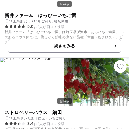
全24枚
新井ファーム はっぴーいちご園
埼玉県所沢市 / いちご狩り, 農業体験
5.0
4人が口コミ投稿
新井ファーム「はっぴーいちご園」は埼玉県所沢市にあるいちご農園。 ３
棟あるハウス内では、柔らかく酸味の少ない品種「章姫（あきひめ）」ビ
タミンC豊富な「おいCーベリー」、コクのある「紅ほっぺ（べにほっ
続きをみる
ぺ）」など、数種類を栽培しています。 家族連れに人気のいちご狩りは3
0分食べ放題♪ 高設栽培だからいちごの摘み取りも楽々です。いちごと相
性の良いコンデンスミルクも販売されているので、そのままで食べるも良
し、練乳をかけて食べるも良し♪ 家族でのんびりと収穫体験を楽しめま
す。 【いちご狩り情報】 例年1月中旬～5月下旬
全14枚
ストロベリーハウス 細田
埼玉県さいたま市西区 / いちご狩り
3.4
4人が口コミ投稿
埼玉県さいたま市西区高木の高設栽培のイチゴ園です。当園は美味しさ・