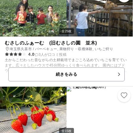
全25枚
むさしのふぁーむ (旧むさしの園 並木)
埼玉県久喜市 / バーベキュー, 果物狩り・収穫体験, いちご狩り
4.0
3人が口コミ投稿
土からこだわった昔ながらの土耕栽培でまごころ込めていちごを育ててい
ます。広々としたハウスで45分間ゆっくり食べられます。 園内にはブド
ウ畑が広がり、やぎ、うさぎなどの動物たちと触れ合え、その他、木製の
続きをみる
ブランコや鉄棒、小さなお子様向けの遊具もございます。 売店内外には休
憩スペース、ハンモックやブランコがあり、体験前後もゆっくりお過ごし
いただけます。 近隣には大型ショッピングモールや公園、温泉もありま
す。 【果物狩りカレンダー】 ■いちご 12月中旬～5月中旬 ※いちごの生
育状況により休園になる場合があります。 オフィシャルFacebook，Insta
gramにて新着情報をご確認ください。
全15枚