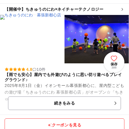
【開催中】ちきゅうのにわ×ネイチャーテクノロジー
保存
386
4.8
10件
【雨でも安心】屋内でも外遊びのように思い切り遊べるプレイ
グラウンド♪
2025年8月1日（金）イオンモール幕張新都心に、屋内型こども
の遊び場「ちきゅうのにわ 幕張新都心店」がオープン☆「ちき
ゅうのにわ」は0歳から12歳までの子どもとそのファミリーを
続きをみる
対象に、地球や自...
クーポンを見る