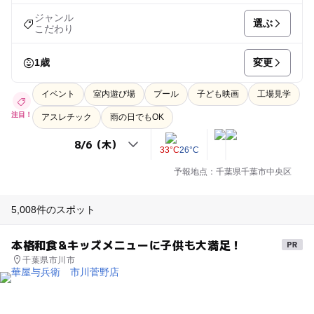
ジャンル
選ぶ
こだわり
変更
1歳
イベント
室内遊び場
プール
子ども映画
工場見学
注目！
アスレチック
雨の日でもOK
33°C
26°C
予報地点：千葉県千葉市中央区
5,008件のスポット
本格和食&キッズメニューに子供も大満足！
千葉県市川市