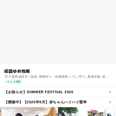
成田ゆめ牧場
千葉県成田市 / 牧場, 果物狩り・収穫体験, いちご狩り, 農業体験, 体験
施設
ペットOK
【お知らせ】SUMMER FESTIVAL 2026
【開催中】【2026年9月】赤ちゃんハイハイ競争