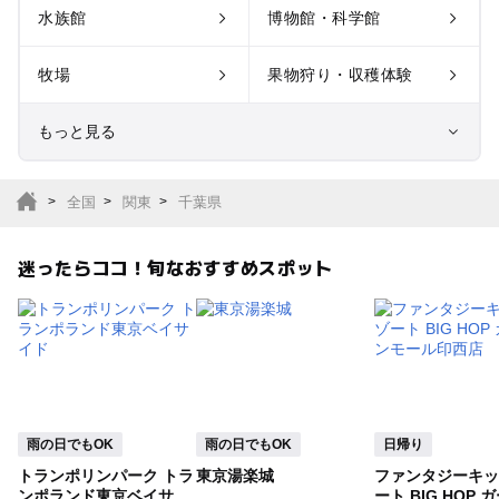
水族館
博物館・科学館
牧場
果物狩り・収穫体験
もっと見る
室内遊び場
遊園地
全国
関東
千葉県
テーマパーク
動物園
迷ったらココ！旬なおすすめスポット
サファリパーク
植物園・フラワーパー
ク
キャンプ場
バーベキュー
釣り
自然景観
雨の日でもOK
雨の日でもOK
日帰り
トランポリンパーク トラ
東京湯楽城
ファンタジーキッ
いちご狩り
農業体験
ンポランド東京ベイサイ
ート BIG HOP 