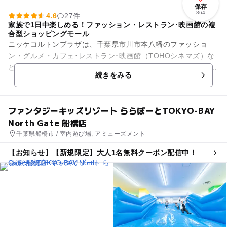
保存
864
4.6
27件
家族で1日中楽しめる！ファッション・レストラン･映画館の複
合型ショッピングモール
ニッケコルトンプラザは、千葉県市川市本八幡のファッショ
ン・グルメ・カフェ･レストラン･映画館（TOHOシネマズ）な
どで構成されているショッピングモール。 ファッションや食品
続きをみる
などのお買いもの...
ファンタジーキッズリゾート ららぽーとTOKYO-BAY
North Gate 船橋店
千葉県船橋市 / 室内遊び場, アミューズメント
【お知らせ】【新規限定】大人1名無料クーポン配信中！