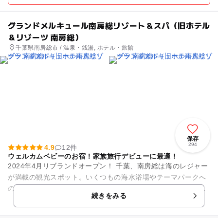
グランドメルキュール南房総リゾート＆スパ（旧ホテル
＆リゾーツ 南房総）
千葉県南房総市 / 温泉・銭湯, ホテル・旅館
保存
294
4.9
12件
ウェルカムベビーのお宿！家族旅行デビューに最適！
2024年4月リブランドオープン！ 千葉、南房総は海のレジャー
が満載の観光スポット。いくつもの海水浴場やテーマパークへ
のアクセスも抜群なのに、自然をたっぷり堪能する事もできま
続きをみる
す。 そんな...