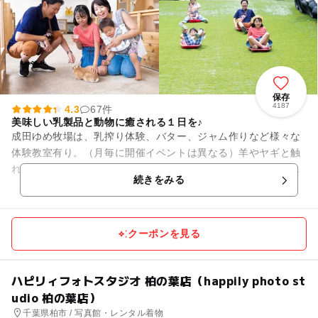
保存
4187
4.3
67件
美味しい乳製品と動物に癒される１日を♪
成田ゆめ牧場は、乳搾り体験、バター、ジャム作りなど様々な
体験教室有り。（月毎に開催イベントは異なる）羊やヤギと触
れ合ったり、無料の芝すべりが楽しめたり一日を満喫できま
続きをみる
す。春の「桜」や夏の「ひまわ...
クーポンを見る
ハピリィフォトスタジオ 柏の葉店（happily photo st
udio 柏の葉店）
千葉県柏市 / 写真館・レンタル着物