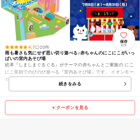
保存
829
4.7
20件
雨も暑さも気にせず思い切り遊べる♪赤ちゃんのにこにこがいっ
ぱいの室内あそび場
絵本『しましまぐるぐる』がテーマの赤ちゃんとご家族の にこ
にこ笑顔でのびのび遊べる『室内あそび場』です。 イオンモー
ル 幕張新都心の中にあるから涼しく雨の日も安心♪ お買い物つ
続きをみる
いでにも...
クーポンを見る