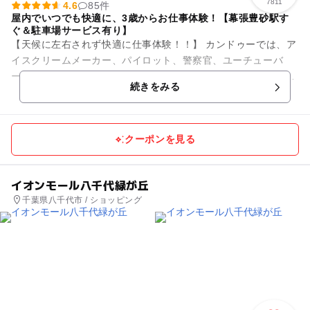
7811
4.6
85件
屋内でいつでも快適に、3歳からお仕事体験！【幕張豊砂駅す
ぐ＆駐車場サービス有り】
【天候に左右されず快適に仕事体験！！】 カンドゥーでは、ア
イスクリームメーカー、パイロット、警察官、ユーチューバ
ー、モデル、スペースセンタークルー、歯科医など約30種以上
続きをみる
のあこがれの仕事にチャ...
クーポンを見る
イオンモール八千代緑が丘
千葉県八千代市 / ショッピング