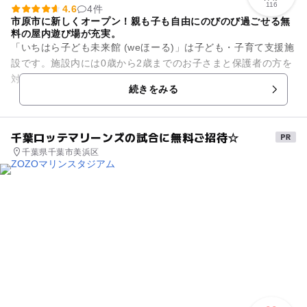
116
4.6
4件
市原市に新しくオープン！親も子も自由にのびのび過ごせる無
料の屋内遊び場が充実。
「いちはら子ども未来館 (weほーる)」は子ども・子育て支援施
設です。施設内には0歳から2歳までのお子さまと保護者の方を
対象とした「子育てサロン」や、3歳から小学校低学年程度の
続きをみる
お子さまが楽しく遊...
千葉ロッテマリーンズの試合に無料ご招待☆
千葉県千葉市美浜区