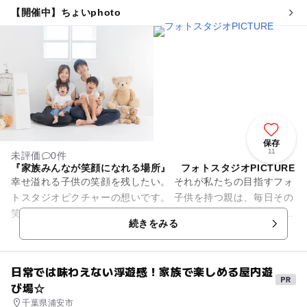
【開催中】ちょいphoto
保存
11
未評価
0件
『家族みんなが笑顔になれる場所』 フォトスタジオPICTURE
幸せ溢れる子供の笑顔を残したい。 それが私たちの目指すフォ
トスタジオピクチャーの想いです。 子供を持つ親は、毎日その
笑顔に癒されていると思います。 どんな時も「幸せだな」と思
続きをみる
える子供の笑顔...
日常では味わえない浮遊感！家族で楽しめる屋内遊
び場☆
千葉県浦安市