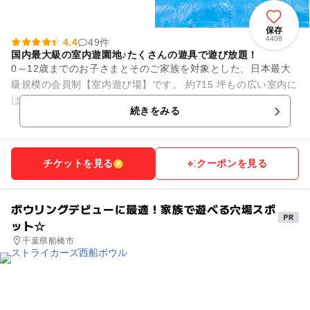
保存
4408
4.4
49件
国内最大級の室内遊園地♪たくさんの遊具で遊び放題！
0～12歳までのお子さまとそのご家族を対象とした、日本最大
級規模の会員制【室内遊び場】です。 約715 坪もの広い室内に
は、大人も一緒に遊べる滑り台などのふわふわ遊具や、さまざ
続きをみる
まな種類のアニマ...
チケットを見る
クーポンを見る
ボウリングデビューに最適！家族で遊べる穴場スポ
ット☆
千葉県船橋市