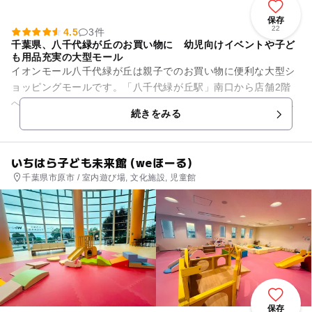
保存
22
4.5
3件
千葉県、八千代緑が丘のお買い物に 幼児向けイベントや子ど
も用品充実の大型モール
イオンモール八千代緑が丘は親子でのお買い物に便利な大型シ
ョッピングモールです。「八千代緑が丘駅」南口から店舗2階
へ直結しているので交通が便利。オムツ替えできるベッドや授
続きをみる
乳室、給湯、ソファーがある...
いちはら子ども未来館 (weほーる)
千葉県市原市 / 室内遊び場, 文化施設, 児童館
保存