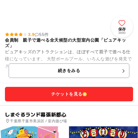
保存
3890
3.9
55件
会員制 親子で遊べる全天候型の大型室内公園「ピュアキッ
ズ」
ピュアキッズのアトラクションは、ほぼすべて親子で遊べる仕
様になっています。 大型ボールプール、いろんな遊びを発見で
きるキッズタウン、約200着の衣装を用意したフォトスタジ
続きをみる
オ、1歳までの赤ちゃん...
チケットを見る
しまぐるランド幕張新都心
千葉県千葉市美浜区 / 室内遊び場