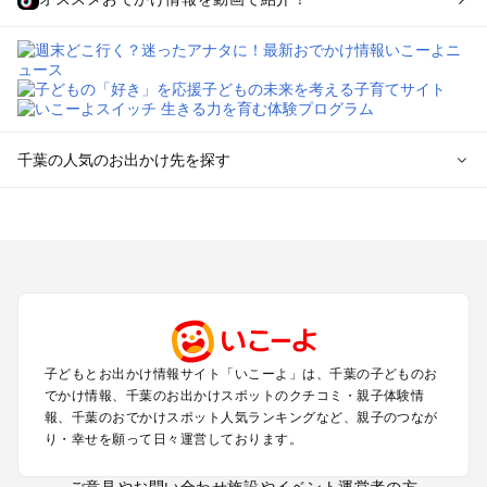
千葉の人気のお出かけ先を探す
千葉のエリアからプール子ども連れのお出かけスポット
を探す
舞浜・幕張・船橋・浦安のプールお出かけ
柏・松戸・野田・取手のプールお出かけ
木更津・君津・富津・袖ヶ浦のプールお出かけ
成田・印西・酒々井のプールお出かけ
館山・南房総のプールお出かけ
子どもとお出かけ情報サイト「いこーよ」は、千葉の子どものお
九十九里・銚子のプールお出かけ
でかけ情報、千葉のお出かけスポットのクチコミ・親子体験情
千葉市・市原のプールお出かけ
報、千葉のおでかけスポット人気ランキングなど、親子のつなが
鴨川・勝浦・御宿のプールお出かけ
り・幸せを願って日々運営しております。
佐倉・四街道・八街のプールお出かけ
ご意見やお問い合わせ
施設やイベント運営者の方