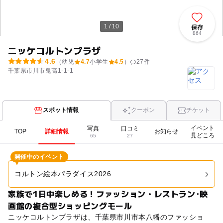
1 / 10
保存
864
ニッケコルトンプラザ
4.6
（幼児
4.7
小学生
4.5
）
27
件
千葉県市川市鬼高1-1-1
スポット情報
クーポン
チケット
イベント
写真
口コミ
TOP
詳細情報
お知らせ
見どころ
65
27
開催中のイベント
コルトン絵本パラダイス2026
家族で1日中楽しめる！ファッション・レストラン･映
画館の複合型ショッピングモール
ニッケコルトンプラザは、千葉県市川市本八幡のファッショ