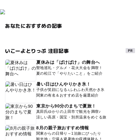
あなたにおすすめの記事
いこーよとりっぷ 注目記事
夏休みは「ばけばけ」の舞台へ
聖地巡礼・グルメ・花火大会を満喫！
夏の松江で「やりたいこと」をご紹介
暑い日はひんやりかき氷！
子供が笑顔になる♪ふわふわ天然かき氷
関東の有名＆おすすめ店を厳選紹介
東京から90分のまちで夏旅！
真田氏ゆかりの上田市で観光を満喫♪
涼しい高原・国宝・別所温泉をめぐる旅
8月の親子旅おすすめ情報
関東からの日帰り～1泊旅にぴったり
観光地・穴場＆避暑地や収穫体験も！