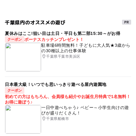
雨でも遊べる
ハロウィン2026
子どもとカラオケ
近くの駅
植物とふれあう
親子
授乳室完備
ママカラ
鬼越駅
千葉県内のオススメの遊び
GW(ゴールデンウィーク)2015
室内
運動
夏休みはここ!狙い目は土日・平日も第二部15:30～がお得
ワークショップ
ベビーカー可
ママ会
本八幡駅
ボーナスカッチンプレゼント！
クーポン
駐車場6時間無料！子どもに大人気★3歳から
ママもうれしい
運動・体を動かす
映画館あり
の30種以上の仕事体験
下総中山駅
千葉県千葉市美浜区
三連休
雨の日でもOK
gw2015
託児所あり
子供
シルバーウィーク2026
女子会
屋内遊び場
駐車可能台数
2,500台
キッズルーム
家族カラオケ
子連れカラオケ
日本最大級！いつでも思いっきり遊べる屋内遊園地
クーポン
フードコート
親子でショッピング
駐車場詳細
初めての方はもちろん、会員様も紹介やお誕生月特典で1名無料！
お得に遊ぼう♪
ショッピングモール
誕生日
子供とお出かけ
GW
最初の1時間200円→以後30分毎に100円
一日中遊べちゃう♪ ベビー～小学生向けの遊
※ただし、最初の30分以内の出庫は無料です。
びが盛りだくさん！
ゴールデンウィーク2016
キッズファッション
※お買い上げ金額に応じて最大3時間無料
千葉県船橋市
ベビーカー貸出有
家族でおでかけ
ママに嬉しい
千葉・房総
授乳室あり