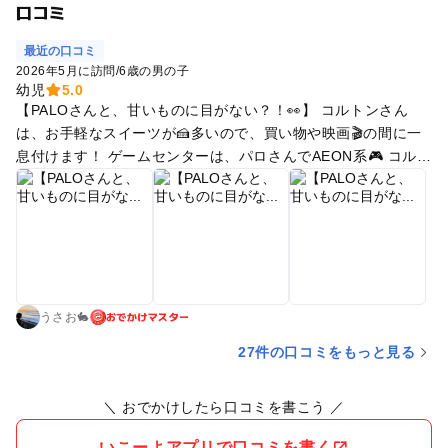
口コミ
最近の口コミ
2026年5月に訪問
/
6歳の男の子
幼児
5.0
【PALOさんと、甘いものに目がない？！👀】 コルトンさん
は、お手軽なスイーツが🍰多いので、買い物や映画🎬の間に一
息付けます！ ゲームセンターは、パロさんでAEON系🎮 コルト
ン内に、AEONラウンジもありますよ☕︎
おでかけマスター
うさお🐇
27件の口コミをもっと見る
＼ おでかけしたら口コミを書こう ／
いこーよアプリで口コミを書く