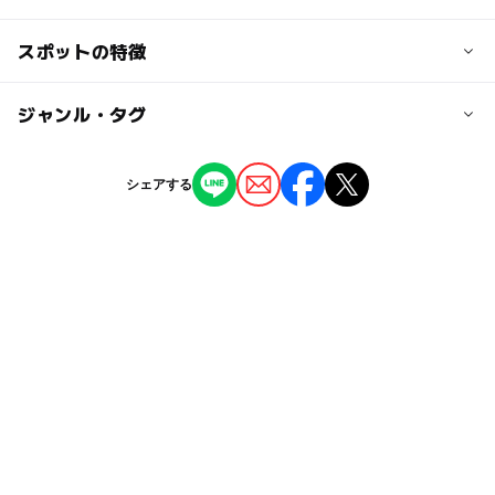
交通アクセス
スポットの特徴
＜電車の場合＞
■JR総武線/都営新宿線 本八幡駅より徒歩約10分
◯
ー
駐車場あり
ジャンル・タグ
駅から近い
JR本八幡駅北口より無料バスをご用意しております。
■JR総武線 下総中山駅より徒歩約10分
◯
◯
授乳室あり
託児所
ジャンル
■京成線 鬼越駅より徒歩約5分
シェアする
ショッピング
ー
◯
雨でもOK
ベビーカーOK
＜車の場合＞
■京葉道路をご利用の場合
タグ
ー
◯
食事持込OK
レストラン
京葉道路市川ICを市川市街方面（国道14号線方面）に下り
て約800m
春休み2027
子どもカラオケ
ママ友
■国道14号線をご利用の場合
◯
◯
売店
オムツ交換台
京成本線(千葉県)
ベビーカーOK
駐車場完備
・東京方面から
進行方向左手に市川市役所が見えたら、1つ目の信号（市
子連れママ会
キッズ
京成本線
子供と
川IC方面）右折。
ママ会個室
雨の日おすすめ
子供と楽しめる
・船橋、千葉方面から
進行方向左手に市川市東消防署が見えたら、1つ目の信号
GW2016
キッズスペース
ベビーカー貸し出しあり
（市川IC方面）左折。