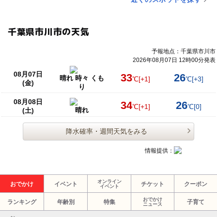
千葉県市川市の天気
予報地点：千葉県市川市
2026年08月07日 12時00分発表
08月07日
33
26
晴れ 時々 くも
℃
[+1]
℃
[+3]
(金)
り
08月08日
34
26
℃
[+1]
℃
[0]
晴れ
(土)
降水確率・週間天気をみる
情報提供：
オンライン
おでかけ
イベント
チケット
クーポン
イベント
おでかけ
ランキング
年齢別
特集
子育て
ニュース