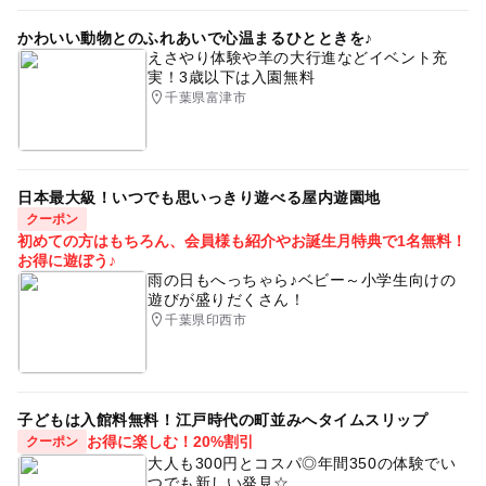
GW(ゴールデンウィーク)2027
ママ友会
イベント
かわいい動物とのふれあいで心温まるひとときを♪
えさやり体験や羊の大行進などイベント充
子連れOKカラオケ
中央・総武線
実！3歳以下は入園無料
千葉県富津市
中央・総武線(千葉県)
屋内遊園あり
夏休み2026
秋のお出かけ2026
GW(ゴールデンウィーク)2016
親子カラオケ
日本最大級！いつでも思いっきり遊べる屋内遊園地
クーポン
初めての方はもちろん、会員様も紹介やお誕生月特典で1名無料！
お得に遊ぼう♪
雨の日もへっちゃら♪ベビー～小学生向けの
遊びが盛りだくさん！
千葉県印西市
子どもは入館料無料！江戸時代の町並みへタイムスリップ
お得に楽しむ！20%割引
クーポン
大人も300円とコスパ◎年間350の体験でい
つでも新しい発見☆