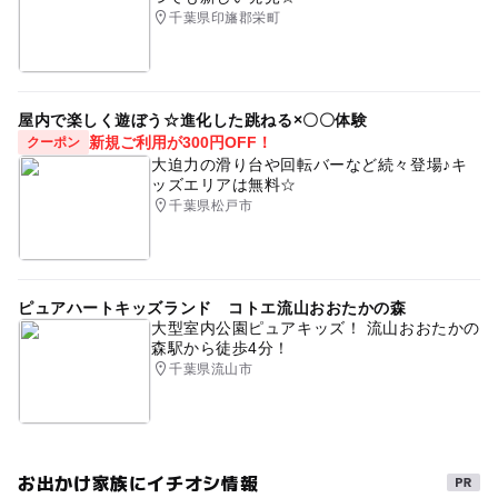
千葉県印旛郡栄町
屋内で楽しく遊ぼう☆進化した跳ねる×〇〇体験
新規ご利用が300円OFF！
クーポン
大迫力の滑り台や回転バーなど続々登場♪キ
ッズエリアは無料☆
千葉県松戸市
ピュアハートキッズランド コトエ流山おおたかの森
大型室内公園ピュアキッズ！ 流山おおたかの
森駅から徒歩4分！
千葉県流山市
お出かけ家族にイチオシ情報