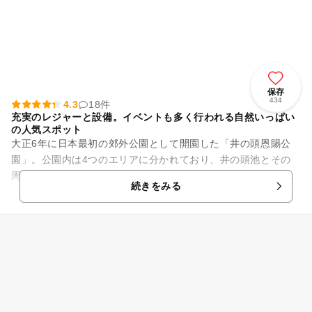
保存
434
4.3
18件
充実のレジャーと設備。イベントも多く行われる自然いっぱい
の人気スポット
大正6年に日本最初の郊外公園として開園した「井の頭恩賜公
園」。公園内は4つのエリアに分かれており、井の頭池とその
周辺エリア、井の頭自然文化園のある御殿山、運動施設のある
続きをみる
西園、西園に隣接する第二公...