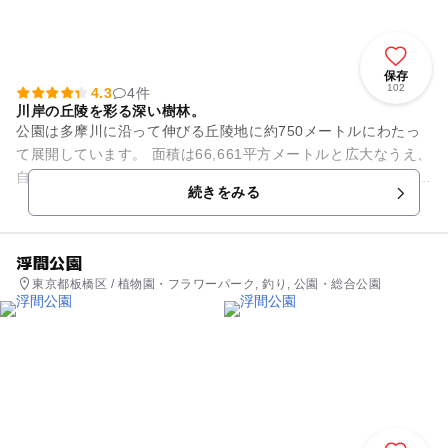
保存
102
4.3
4件
川岸の丘陵を彩る深い樹林。
公園は多摩川に沿って伸びる丘陵地に約750メートルにわたっ
て展開しています。 面積は66,661平方メートルと広大なうえ、
自然林の道､古墳、展望台、水生植物園、四季の野草園、あじさ
続きをみる
い園、山野草...
浮間公園
東京都板橋区 / 植物園・フラワーパーク, 釣り, 公園・総合公園