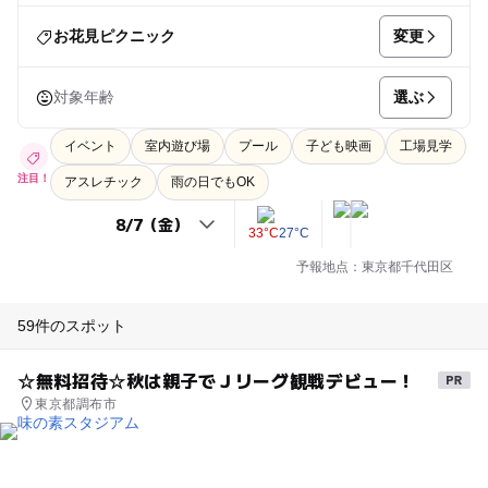
変更
お花見ピクニック
選ぶ
対象年齢
イベント
室内遊び場
プール
子ども映画
工場見学
注目！
アスレチック
雨の日でもOK
33°C
27°C
予報地点：東京都千代田区
59件のスポット
☆無料招待☆秋は親子でＪリーグ観戦デビュー！
東京都調布市