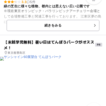
66
3.3
5件
緑の芝生に様々な植物、都内とは思えない広い公園です
※現在東京オリンピック・パラリンピックアーチェリー会場と
して会場整備工事と関連工事を行っております。 江東区夢の島
にある都立公園「夢の島公園」。運河と水路に囲まれた埋立地
続きをみる
に造られた広大な敷...
【未就学児無料】暑い日はてんぼうパークがオスス
メ！
東京都豊島区