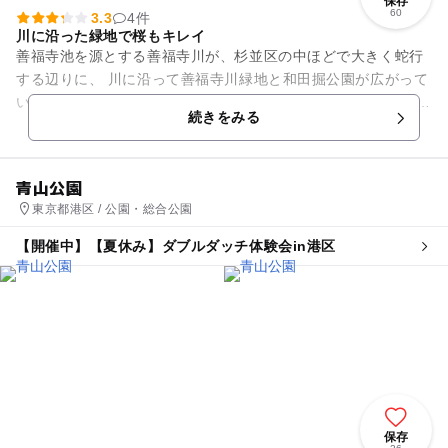
保存
60
3.3
4件
川に沿った緑地で桜もキレイ
善福寺池を源とする善福寺川が、杉並区の中ほどで大きく蛇行
する辺りに、 川に沿って善福寺川緑地と和田掘公園が広がって
います。 帯状に続く二つの公園は、全長約4.2km。 武蔵野の面
続きをみる
影を残す木...
青山公園
東京都港区 / 公園・総合公園
【開催中】【夏休み】ダブルダッチ体験会in港区
保存