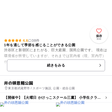
保存
834
4.6
38件
1年を通して季節を感じることができる公園
渋谷区と新宿区にまたがる、巨大庭園、国民公園です。 現在は
環境省が所管していますが、それまでは宮内省（現、宮内庁）
が所管していたこともあり、庭園内には重要文化財などの歴史
続きをみる
的建造物が保存されてい...
井の頭恩賜公園
東京都武蔵野市 / スポーツ施設, 公園・総合公園
【開催中】【火曜日 かけっこスクール三鷹】 小学生クラス
（年長さん可）体験