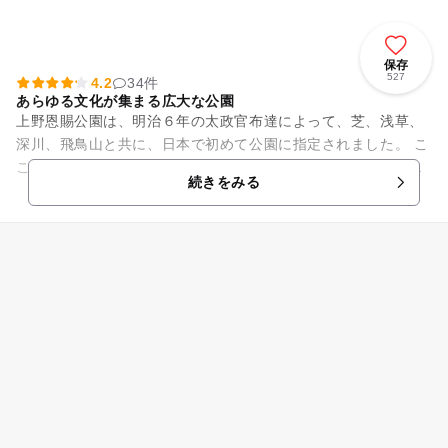
保存
527
4.2
34件
あらゆる文化が集まる広大な公園
上野恩賜公園は、明治６年の太政官布達によって、芝、浅草、
深川、飛鳥山と共に、日本で初めて公園に指定されました。 こ
こは、江戸時代、東叡山寛永寺の境内地で、明治維新後官有地
続きをみる
となり、大正13年に宮...