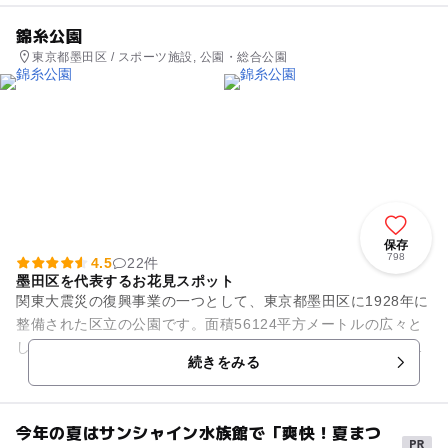
錦糸公園
東京都墨田区 / スポーツ施設, 公園・総合公園
保存
798
4.5
22件
墨田区を代表するお花見スポット
関東大震災の復興事業の一つとして、東京都墨田区に1928年に
整備された区立の公園です。面積56124平方メートルの広々と
した敷地の中央には、噴水がある広場を備え、その周りには墨
続きをみる
田区総合体育館やテ...
今年の夏はサンシャイン水族館で「爽快！夏まつ