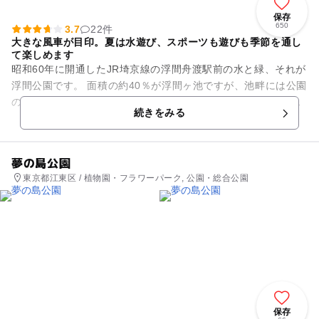
保存
650
3.7
22件
大きな風車が目印。夏は水遊び、スポーツも遊びも季節を通し
て楽しめます
昭和60年に開通したJR埼京線の浮間舟渡駅前の水と緑、それが
浮間公園です。 面積の約40％が浮間ヶ池ですが、池畔には公園
のシンボルとして設置された風車が映え、多くの自然や緑に囲
続きをみる
まれた運動施設も...
夢の島公園
東京都江東区 / 植物園・フラワーパーク, 公園・総合公園
保存