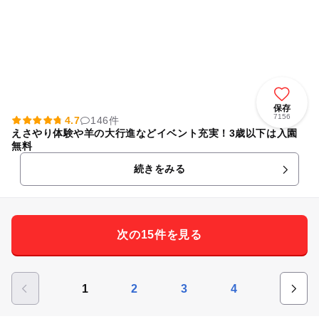
保存
7156
4.7
146件
えさやり体験や羊の大行進などイベント充実！3歳以下は入園
無料
続きをみる
次の15件を見る
1
2
3
4