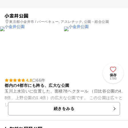
小金井公園
東京都小金井市 / バーベキュー, アスレチック, 公園・総合公園
保存
1793
4.8
66件
都内の4都市にも跨る、広大な公園
玉川上水沿いに位置した、面積78ヘクタール （日比谷公園の4.
8倍、上野公園の1.4倍）の広大な公園です。 この公園は広々と
した草地、それを取り巻く雑木林、桜の園、子どもの広場、弓
続きをみる
道場、SL...