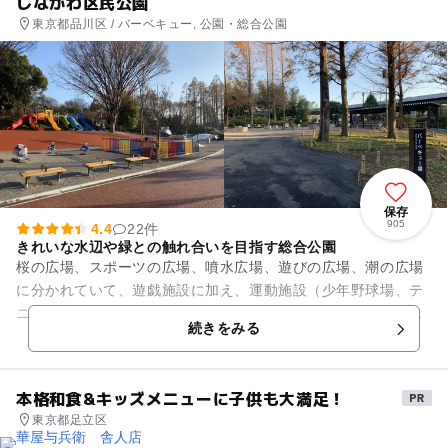
しながわ区民公園
東京都品川区 / バーベキュー, 公園・総合公園
保存
905
4.4
22件
きれいな水辺や緑との触れ合いを目指す総合公園
桜の広場、スポーツの広場、噴水広場、遊びの広場、潮の広場
に分かれていて、遊戯施設に加え、運動施設（少年野球場、テ
ニスコート、プール）や、デイキャンプ場、クジラの噴水、流
続きをみる
れ、および海水を利用した1...
本格和食&キッズメニューに子供も大満足！
東京都足立区