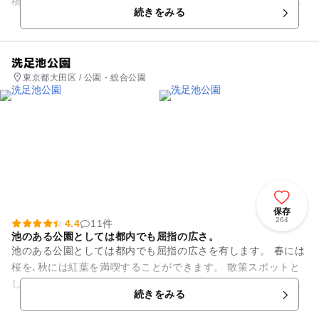
橋）・花紅葉（紅葉橋～報恩寺橋～清平橋）・パレットプラザ
続きをみる
（清平橋～長崎橋跡～総武線...
洗足池公園
東京都大田区 / 公園・総合公園
保存
264
4.4
11件
池のある公園としては都内でも屈指の広さ。
池のある公園としては都内でも屈指の広さを有します。 春には
桜を､秋には紅葉を満喫することができます。 散策スポットと
しては、池月橋、水生植物園、勝海舟夫妻の墓、西郷隆盛留魂
続きをみる
詩碑、徳富蘇峰詩碑...