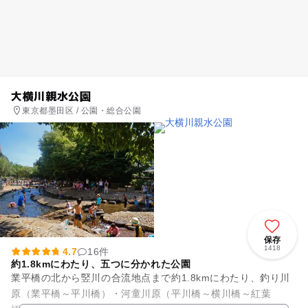
大横川親水公園
東京都墨田区 / 公園・総合公園
保存
1418
4.7
16件
約1.8kmにわたり、五つに分かれた公園
業平橋の北から竪川の合流地点まで約1.8kmにわたり、釣り川
原（業平橋～平川橋）・河童川原（平川橋～横川橋～紅葉