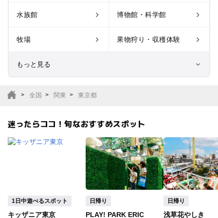
水族館
博物館・科学館
牧場
果物狩り・収穫体験
もっと見る
室内遊び場
遊園地
全国
関東
東京都
テーマパーク
動物園
迷ったらココ！旬なおすすめスポット
サファリパーク
植物園・フラワーパー
ク
キャンプ場
バーベキュー
釣り
自然景観
1日中遊べるスポット
日帰り
日帰り
キッザニア東京
PLAY! PARK ERIC
浅草花やしき