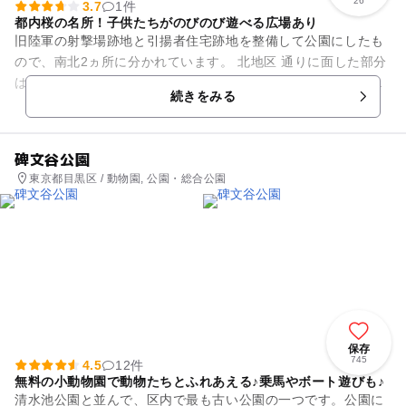
26
3.7
1件
都内桜の名所！子供たちがのびのび遊べる広場あり
旧陸軍の射撃場跡地と引揚者住宅跡地を整備して公園にしたも
ので、南北2ヵ所に分かれています。 北地区 通りに面した部分
は、木立の下にベンチが配されており、歩行者がちょっと立ち
続きをみる
寄ってひとやす...
碑文谷公園
東京都目黒区 / 動物園, 公園・総合公園
保存
745
4.5
12件
無料の小動物園で動物たちとふれあえる♪乗馬やボート遊びも♪
清水池公園と並んで、区内で最も古い公園の一つです。公園に