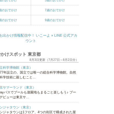
歳のおでかけ
5歳のおでかけ
歳のおでかけ
7歳のおでかけ
歳のおでかけ
9歳のおでかけ
かけスポット 東京都
8月3日更新（7月27日～8月2日分）
立科学博物館（東京）
877年設立の、国立では唯一の総合科学博物館。自然
科学技術に親しむこと...
京サマーランド（東京）
Dayパスでプールも遊園地もまるごと楽しもう♪ プー
デビューは東京サ...
ンジャタウン（東京）
ンジャタウンは1フロア、4つの街区で構成された屋