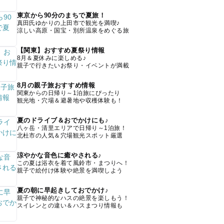
東京から90分のまちで夏旅！
真田氏ゆかりの上田市で観光を満喫♪
涼しい高原・国宝・別所温泉をめぐる旅
【関東】おすすめ夏祭り情報
8月＆夏休みに楽しめる♪
親子で行きたいお祭り・イベントが満載
8月の親子旅おすすめ情報
関東からの日帰り～1泊旅にぴったり
観光地・穴場＆避暑地や収穫体験も！
夏のドライブ＆おでかけにも♪
八ヶ岳・清里エリアで日帰り～1泊旅！
北杜市の人気＆穴場観光スポット厳選
涼やかな音色に癒やされる♪
この夏は浴衣を着て風鈴市・まつりへ！
親子で絵付け体験や絶景を満喫しよう
夏の朝に早起きしておでかけ♪
親子で神秘的なハスの絶景を楽しもう！
スイレンとの違い＆ハスまつり情報も