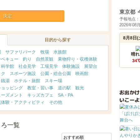
東京都
決定
予報地点：
2026年08
8月8日(
目的から探す
園
サファリパーク
牧場
水族館
晴れ
ーベキュー
釣り
自然景観
果物狩り・収穫体験
34
・科学館
社会見学
工場見学
体験施設
展望台
ック
スポーツ施設
公園・総合公園
映画館
・銭湯
ホテル・旅館
スキー場
ショッピング
教室・習い事
道の駅
観光
お出か
ューズメント
キッズカフェ
SA・PA
いこーよ
然体験・アクティビティ
その他
ころ一覧