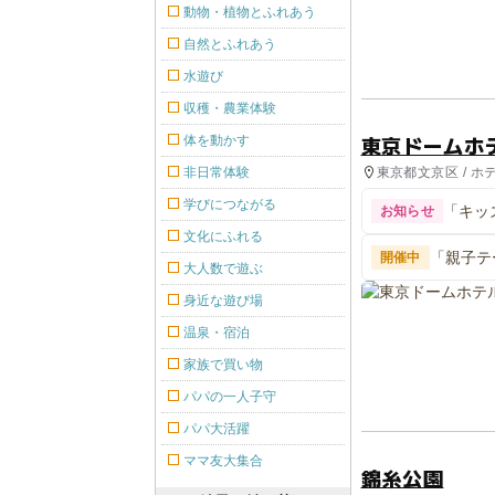
動物・植物とふれあう
自然とふれあう
水遊び
収穫・農業体験
東京ドームホ
体を動かす
東京都文京区 / ホ
非日常体験
学びにつながる
「キッ
お知らせ
文化にふれる
「親子テ
開催中
大人数で遊ぶ
身近な遊び場
温泉・宿泊
家族で買い物
パパの一人子守
パパ大活躍
ママ友大集合
錦糸公園