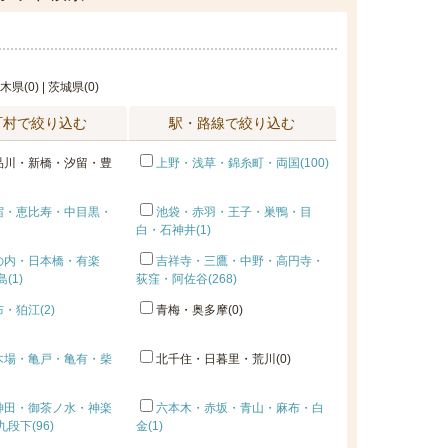
栃木県(0) | 茨城県(0)
町村で絞り込む
駅・路線で絞り込む
品川・新橋・汐留・豊
上野・浅草・錦糸町・両国(100)
宿・恵比寿・中目黒・
池袋・赤羽・王子・巣鴨・目
白・石神井(1)
の内・日本橋・有楽
吉祥寺・三鷹・中野・高円寺・
(1)
荻窪・阿佐谷(268)
・狛江(2)
青梅・奥多摩(0)
木場・亀戸・亀有・柴
北千住・日暮里・荒川(0)
神田・御茶ノ水・神楽
六本木・赤坂・青山・麻布・白
段下(96)
金(1)