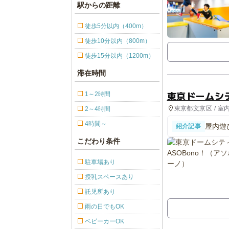
駅からの距離
徒歩5分以内（400m）
徒歩10分以内（800m）
徒歩15分以内（1200m）
滞在時間
東京ドームシテ
1～2時間
東京都文京区 / 室
2～4時間
4時間～
屋内遊
紹介記事
パト＆
こだわり条件
駐車場あり
授乳スペースあり
託児所あり
雨の日でもOK
ベビーカーOK