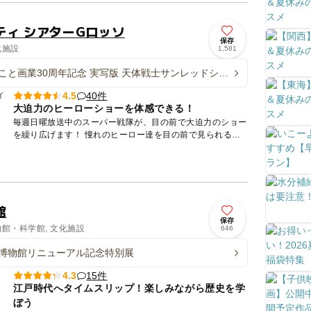
ティ シアターGロッソ
保存
化施設
1,581
こと画業30周年記念 実写版 天体戦士サンレッドショ
40件
4.5
大迫力のヒーローショーを体感できる！
毎週日曜放送中のスーパー戦隊が、目の前で大迫力のショー
を繰り広げます！ 憧れのヒーロー達を目の前で見られるの
が 東京ドームシティにある「シアターＧロッソ」です。 シ
ョ...
館
保存
物館・科学館, 文化施設
646
博物館リニューアル記念特別展
15件
4.3
江戸時代へタイムスリップ！楽しみながら歴史を学
ぼう