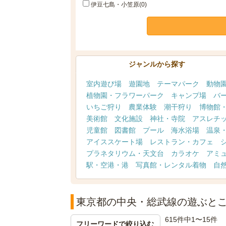
伊豆七島・小笠原(0)
ジャンルから探す
室内遊び場
遊園地
テーマパーク
動物
植物園・フラワーパーク
キャンプ場
バ
いちご狩り
農業体験
潮干狩り
博物館
美術館
文化施設
神社・寺院
アスレチ
児童館
図書館
プール
海水浴場
温泉
アイススケート場
レストラン・カフェ
プラネタリウム・天文台
カラオケ
アミ
駅・空港・港
写真館・レンタル着物
自
東京都の中央・総武線の遊ぶと
615件中1〜15件
フリーワードで絞り込む