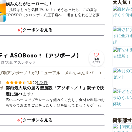
大人気！
族みんながヒーローに！
「挑戦はもっと気軽でいい！」そう思ったら、この夏は
CROSPO（クロスポ）八王子店へ！ 暑さも忘れるほど夢中
になれる、家族みんながヒーローになれる体験がここにあり
ます。 ...
クーポンを見る
ィ ASOBono！（アソボーノ）
保存
内遊び場, アスレチック
8,272
び場アソボ〜ノ！がリニューアル メルちゃん＆パウ
全国ご当地キャラ登場
172件
4.5
都内最大級の屋内型施設「アソボ～ノ！」親子で快
適に遊べます♪
広いスペースでプラレールを組み立てたり、食材や料理のお
もちゃでおままごとをしたり、頭を使ってじっくりゲームを
したりと、お子さまの成長や性格に合わせた遊びが楽しめま
す。 都内...
編集部
クーポンを見る