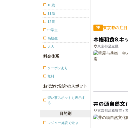
10歳
11歳
12歳
東京都の注目
PR
中学生
本格和食&キ
高校生
東京都足立区
大人
料金体系
クーポンあり
無料
おでかけ以外のスポット
習い事スポットも表示す
井の頭自然文
る
東京都武蔵野市 / 遊
目的別
レジャー施設で遊ぶ