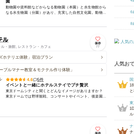
4
園
動物園や資料館などからなる動物園（本園）と水生物館から
6
なる水生物園（分園）があり、充実した自然文化園。動物園
にはモルモットを抱っこできるモルモットふれあいコーナー
や、放し飼い...
8
テル
保存
テル・旅館, レストラン・カフェ
77
ズホテリエ体験」宿泊プラン
人気おで
ーブルマナー教室＆モクテル作り体験」
5件
4.6
国
イベントと一緒にホテルステイでプチ贅沢
1
1
と
東京ドームシティと聞くとどんなイメージがありますか？
東京ドームでは野球観戦、コンサートやイベント、後楽園ホ
ールでは格闘技、他にも遊園地やショッピングエリア、さら
東
にお子様に...
1
2
ル
ナ
ナ
3
保存