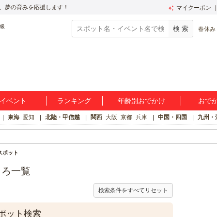
、夢の育みを応援します！
マイクーポン
春休み
イベント
ランキング
年齢別おでかけ
おで
東海
愛知
北陸・甲信越
関西
大阪
京都
兵庫
中国・四国
九州・
スポット
ころ一覧
検索条件をすべてリセット
ポット検索