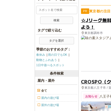
東京都の注目
PR
☆Jリーグ無
よう！
タグで絞り込む
東京都調布市
タグを選択
季節のおすすめタグ：
春休み
雨の日でもOK
動物とふれあう
1日中遊べるスポット
条件検索
CROSPO（
屋内・屋外
東京都八王子市 / 
全て
ント
八王子
お知らせ
屋内の遊び場
屋外の遊び場