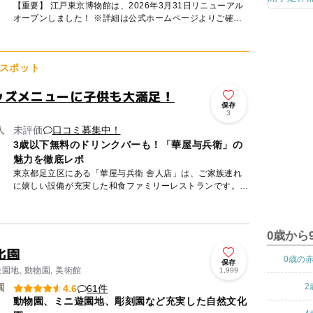
【重要】 江戸東京博物館は、2026年3月31日リニューアル
オープンしました！ ※詳細は公式ホームページよりご確認
ください。 ===================...
スポット
ッズメニューに子供も大満足！
保存
3
未評価
口コミ募集中！
3歳以下無料のドリンクバーも！「華屋与兵衛」の
魅力を徹底レポ
東京都足立区にある「華屋与兵衛 舎人店」は、ご家族連れ
に嬉しい設備が充実した和食ファミリーレストランです。
全136席の広々とした店内には、お座敷席が36席用意されて
います...
0歳から
化園
0歳の
保存
園地, 動物園, 美術館
1,999
2
61件
4.6
動物園、ミニ遊園地、彫刻園など充実した自然文化