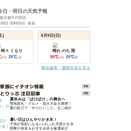
今日・明日の天気予報
東京都千代田区
月08日 00時00分
発表
土)
8月9日(日)
 時々 くもり
晴れ のち 雨
℃
25℃
35℃
25℃
[+1]
[-1]
[+1]
[0]
降水確率・週間天気を見る
け家族にイチオシ情報
とりっぷ 注目記事
夏休みは「ばけばけ」の舞台へ
聖地巡礼・グルメ・花火大会を満喫！
夏の松江で「やりたいこと」をご紹介
暑い日はひんやりかき氷！
子供が笑顔になる♪ふわふわ天然かき氷
関東の有名＆おすすめ店を厳選紹介