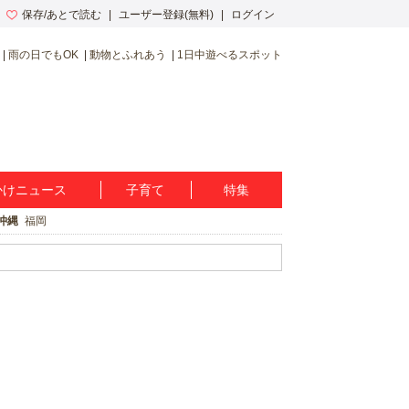
保存/あとで読む
ユーザー登録(無料)
ログイン
雨の日でもOK
動物とふれあう
1日中遊べるスポット
かけニュース
子育て
特集
沖縄
福岡