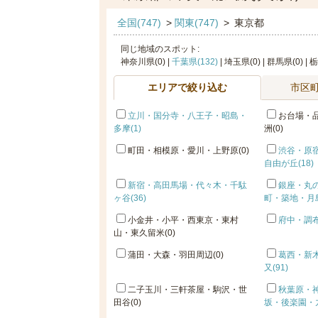
全国(747)
>
関東(747)
>
東京都
同じ地域のスポット:
神奈川県(0) |
千葉県(132)
| 埼玉県(0) | 群馬県(0) | 
エリアで絞り込む
市区
立川・国分寺・八王子・昭島・
お台場・
多摩(1)
洲(0)
町田・相模原・愛川・上野原(0)
渋谷・原
自由が丘(18)
新宿・高田馬場・代々木・千駄
銀座・丸
ヶ谷(36)
町・築地・月島
小金井・小平・西東京・東村
府中・調布
山・東久留米(0)
蒲田・大森・羽田周辺(0)
葛西・新
又(91)
二子玉川・三軒茶屋・駒沢・世
秋葉原・
田谷(0)
坂・後楽園・九