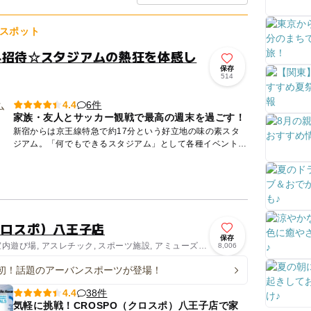
スポット
料招待☆スタジアムの熱狂を体感し
保存
514
6件
4.4
家族・友人とサッカー観戦で最高の週末を過ごす！
新宿からは京王線特急で約17分という好立地の味の素スタ
ジアム。「何でもできるスタジアム」として各種イベントが
開催されているほか、JリーグのFC東京・東京ヴェルディの
ホームスタ...
クロスポ）八王子店
保存
室内遊び場, アスレチック, スポーツ施設, アミューズメ
8,006
初！話題のアーバンスポーツが登場！
38件
4.4
気軽に挑戦！CROSPO（クロスポ）八王子店で家