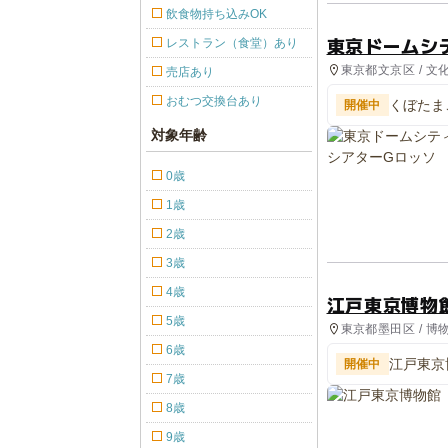
飲食物持ち込みOK
東京ドームシ
レストラン（食堂）あり
東京都文京区 / 文
売店あり
おむつ交換台あり
くぼたま
開催中
ー
対象年齢
0歳
1歳
2歳
3歳
4歳
江戸東京博物
5歳
東京都墨田区 / 博
6歳
江戸東京
開催中
7歳
8歳
9歳