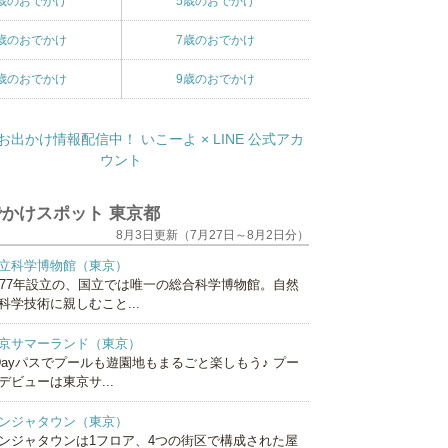
歳のおでかけ
5歳のおでかけ
歳のおでかけ
7歳のおでかけ
歳のおでかけ
9歳のおでかけ
かけスポット 東京都
8月3日更新（7月27日～8月2日分）
立科学博物館（東京）
877年設立の、国立では唯一の総合科学博物館。自然
科学技術に親しむこと...
京サマーランド（東京）
Dayパスでプールも遊園地もまるごと楽しもう♪ プー
デビューは東京サ...
ンジャタウン（東京）
ンジャタウンは1フロア、4つの街区で構成された屋