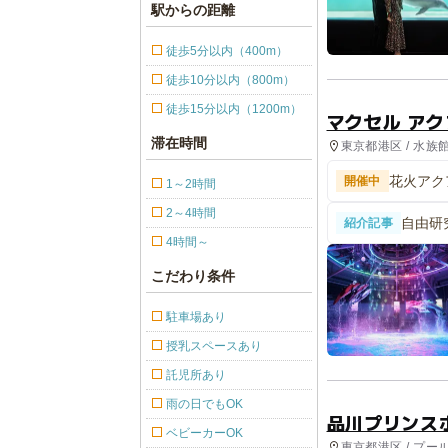
駅からの距離
徒歩5分以内（400m）
徒歩10分以内（800m）
徒歩15分以内（1200m）
マクセル ア
滞在時間
東京都港区 / 水族
花火アクア
開催中
1～2時間
2～4時間
自由研
紹介記事
が楽し
4時間～
こだわり条件
駐車場あり
授乳スペースあり
託児所あり
雨の日でもOK
品川プリンス
ベビーカーOK
東京都港区 / プー