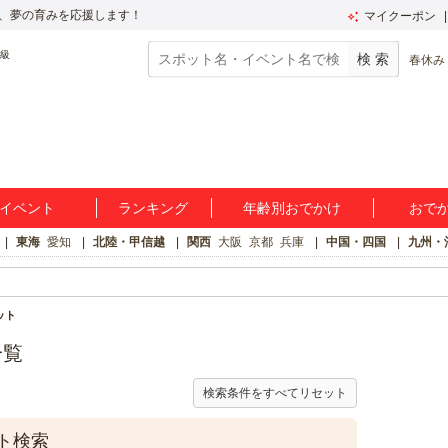
、夢の育みを応援します！
マイクーポン
春休み
イベント
ランキング
年齢別おでかけ
おで
東海
愛知
北陸・甲信越
関西
大阪
京都
兵庫
中国・四国
九州・
ット
一覧
検索条件をすべてリセット
ト検索