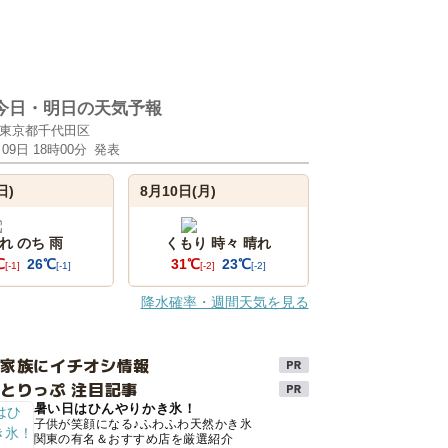
今日・明日の天気予報
東京都千代田区
月09日 18時00分
発表
日)
8月10日(月)
れ のち 雨
くもり 時々 晴れ
℃
26℃
31℃
23℃
[-1]
[-1]
[-2]
[-2]
降水確率・週間天気を見る
け家族にイチオシ情報
とりっぷ 注目記事
暑い日はひんやりかき氷！
子供が笑顔になる♪ふわふわ天然かき氷
関東の有名＆おすすめ店を厳選紹介