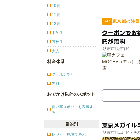
10歳
11歳
東京都の注目
PR
12歳
クーポンでお
中学生
円が無料
高校生
東京都渋谷区
大人
料金体系
クーポンあり
無料
おでかけ以外のスポット
習い事スポットも表示す
る
東京メガイルミ
目的別
東京都品川区 / そ
レジャー施設で遊ぶ