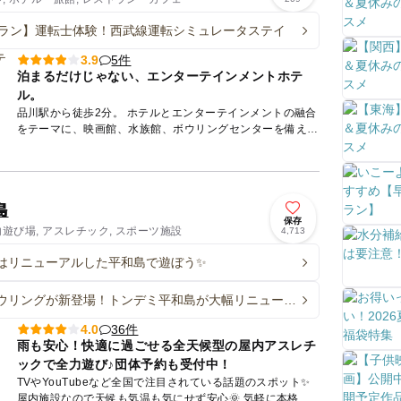
ラン】運転士体験！西武線運転シミュレータステイ
5件
3.9
泊まるだけじゃない、エンターテインメントホテ
ル。
品川駅から徒歩2分。 ホテルとエンターテインメントの融合
をテーマに、映画館、水族館、ボウリングセンターを備える
一大エンターテインメントタウンです。 「品川プリンスホ
テ...
島
保存
内遊び場, アスレチック, スポーツ施設
4,713
はリニューアルした平和島で遊ぼう✨
ウリングが新登場！トンデミ平和島が大幅リニューア
人以上でグループ割も
36件
4.0
雨も安心！快適に過ごせる全天候型の屋内アスレチ
ックで全力遊び♪団体予約も受付中！
TVやYouTubeなど全国で注目されている話題のスポット✨
屋内施設なので天候も気温も気にせず安心🌞 気軽に本格的