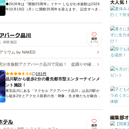
大人気！
◆2026年は『開館35周年』イヤー しながわ水族館は2026
年10月19日（月）に開館35周年を迎えます。 記念すべきア
ニバーサリーイヤーである2026年は、1年を通し...
クアパーク品川
保存
館, 体験施設
6,772
リウム by NAKED
究が水族館アクアパーク品川で完結！ 盆踊りや縁日
める「花火まつり」も
181件
4.6
品川駅から徒歩2分の最先都市型エンターテインメ
ント施設！
東京品川にある「マクセル アクアパーク品川」は品川駅か
ら徒歩2分とアクセス抜群の光・映像、生き物たちが融合す
る最先都市型エンターテインメント施設です。施設内1階フ
ロアは水槽や...
編集部
ホテル
保存
ル, ホテル・旅館, レストラン・カフェ
209