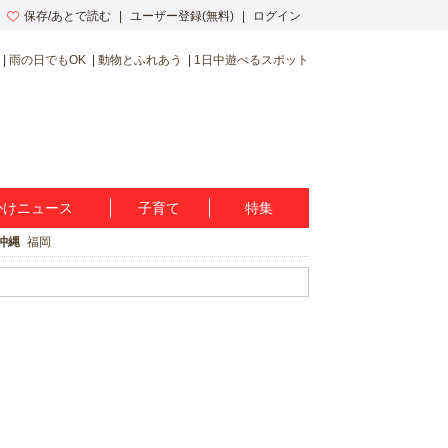
保存/あとで読む
ユーザー登録(無料)
ログイン
雨の日でもOK
動物とふれあう
1日中遊べるスポット
かけニュース
子育て
特集
沖縄
福岡