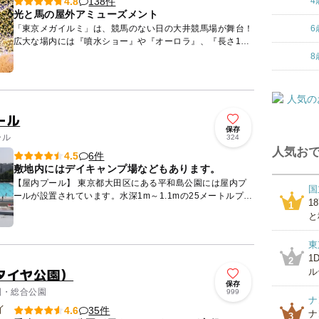
138件
4.8
4
光と馬の屋外アミューズメント
「東京メガイルミ」は、競馬のない日の大井競馬場が舞台！
6
広大な場内には『噴水ショー』や『オーロラ』、『長さ100
ｍの江戸桜トンネル』等の演出やイルミネーションがたくさ
8
ん！ ...
ール
保存
ール
324
人気おで
6件
4.5
敷地内にはデイキャンプ場などもあります。
【屋内プール】 東京都大田区にある平和島公園には屋内プ
国
ールが設置されています。水深1m～1.1mの25メートルプー
1
1
ルと、水深0.4mで縦横20m、5mの幼児用プールを備えて...
と
東
1
2
タイヤ公園）
ル
保存
公園・総合公園
999
ナ
35件
4.6
ナ
3