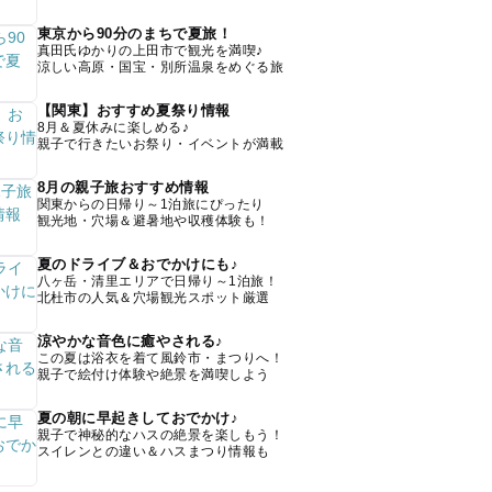
東京から90分のまちで夏旅！
真田氏ゆかりの上田市で観光を満喫♪
涼しい高原・国宝・別所温泉をめぐる旅
【関東】おすすめ夏祭り情報
8月＆夏休みに楽しめる♪
親子で行きたいお祭り・イベントが満載
8月の親子旅おすすめ情報
関東からの日帰り～1泊旅にぴったり
観光地・穴場＆避暑地や収穫体験も！
夏のドライブ＆おでかけにも♪
八ヶ岳・清里エリアで日帰り～1泊旅！
北杜市の人気＆穴場観光スポット厳選
涼やかな音色に癒やされる♪
この夏は浴衣を着て風鈴市・まつりへ！
親子で絵付け体験や絶景を満喫しよう
夏の朝に早起きしておでかけ♪
親子で神秘的なハスの絶景を楽しもう！
スイレンとの違い＆ハスまつり情報も