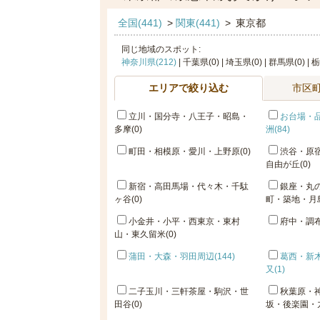
全国(441)
>
関東(441)
>
東京都
同じ地域のスポット:
神奈川県(212)
| 千葉県(0) | 埼玉県(0) | 群馬県(0) | 
エリアで絞り込む
市区
立川・国分寺・八王子・昭島・
お台場・
多摩(0)
洲(84)
町田・相模原・愛川・上野原(0)
渋谷・原
自由が丘(0)
新宿・高田馬場・代々木・千駄
銀座・丸
ヶ谷(0)
町・築地・月島
小金井・小平・西東京・東村
府中・調布
山・東久留米(0)
蒲田・大森・羽田周辺(144)
葛西・新
又(1)
二子玉川・三軒茶屋・駒沢・世
秋葉原・
田谷(0)
坂・後楽園・九