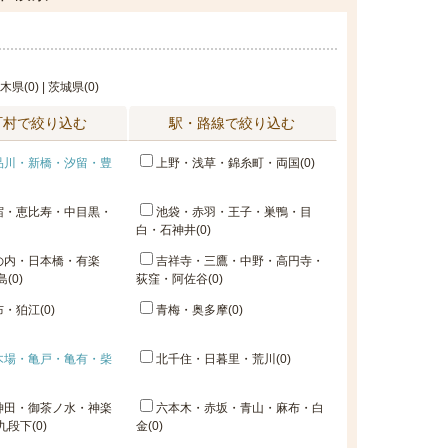
栃木県(0) | 茨城県(0)
町村で絞り込む
駅・路線で絞り込む
品川・新橋・汐留・豊
上野・浅草・錦糸町・両国(0)
宿・恵比寿・中目黒・
池袋・赤羽・王子・巣鴨・目
白・石神井(0)
の内・日本橋・有楽
吉祥寺・三鷹・中野・高円寺・
(0)
荻窪・阿佐谷(0)
・狛江(0)
青梅・奥多摩(0)
木場・亀戸・亀有・柴
北千住・日暮里・荒川(0)
神田・御茶ノ水・神楽
六本木・赤坂・青山・麻布・白
段下(0)
金(0)