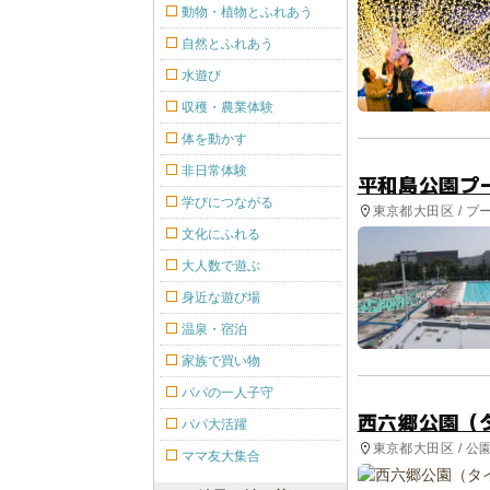
動物・植物とふれあう
自然とふれあう
水遊び
収穫・農業体験
体を動かす
非日常体験
平和島公園プ
学びにつながる
東京都大田区 / プ
文化にふれる
大人数で遊ぶ
身近な遊び場
温泉・宿泊
家族で買い物
パパの一人子守
西六郷公園（
パパ大活躍
東京都大田区 / 
ママ友大集合