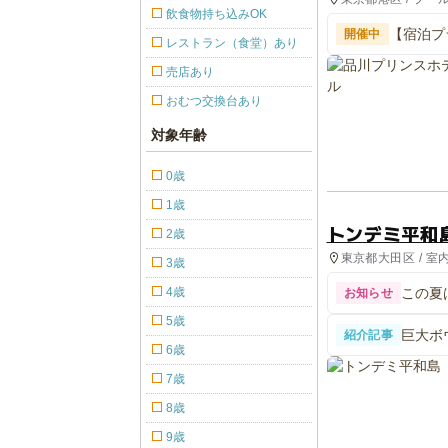
飲食物持ち込みOK
【宿泊プ
開催中
レストラン（食堂）あり
売店あり
おむつ交換台あり
対象年齢
0歳
1歳
トンデミ平和
2歳
東京都大田区 / 室
3歳
4歳
この夏
お知らせ
5歳
巨大ボ
紹介記事
ル 4
6歳
7歳
8歳
9歳