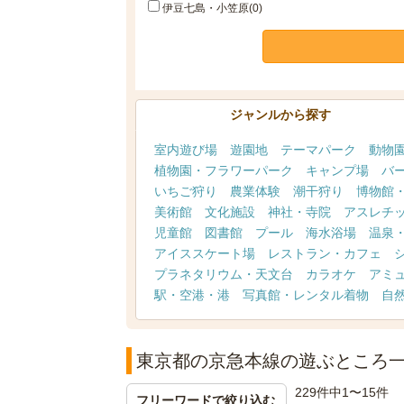
伊豆七島・小笠原(0)
ジャンルから探す
室内遊び場
遊園地
テーマパーク
動物
植物園・フラワーパーク
キャンプ場
バ
いちご狩り
農業体験
潮干狩り
博物館
美術館
文化施設
神社・寺院
アスレチ
児童館
図書館
プール
海水浴場
温泉
アイススケート場
レストラン・カフェ
プラネタリウム・天文台
カラオケ
アミ
駅・空港・港
写真館・レンタル着物
自
東京都の京急本線の遊ぶところ
229件中1〜15件
フリーワードで絞り込む