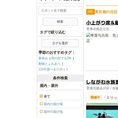
東京都の注目
PR
小上がり席&
東京都足立区
タグで絞り込む
タグを選択
季節のおすすめタグ：
春休み
雨の日でもOK
動物とふれあう
1日中遊べるスポット
条件検索
しながわ水族
屋内・屋外
東京都品川区 / 水
全て
「エリッ
開催中
ー」
屋内の遊び場
屋外の遊び場