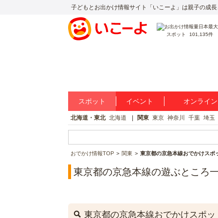
子どもとお出かけ情報サイト「いこーよ」は親子の成長
スポット
101,135件
スポット
イベント
オンライン
北海道・東北
北海道
関東
東京
神奈川
千葉
埼玉
おでかけ情報TOP
関東
東京都の京急本線おでかけスポ
東京都の京急本線の遊ぶところ
東京都の京急本線おでかけスポッ