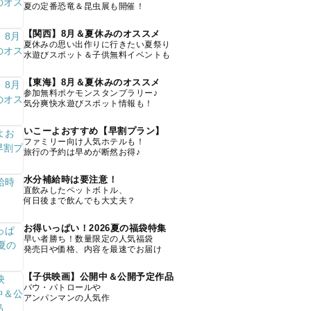
夏の定番恐竜＆昆虫展も開催！
【関西】8月＆夏休みのオススメ
夏休みの思い出作りに行きたい夏祭り
水遊びスポット＆子供無料イベントも
【東海】8月＆夏休みのオススメ
参加無料ポケモンスタンプラリー♪
気分爽快水遊びスポット情報も！
いこーよおすすめ【早割プラン】
ファミリー向け人気ホテルも！
旅行の予約は早めが断然お得♪
水分補給時は要注意！
直飲みしたペットボトル、
何日後まで飲んでも大丈夫？
お得いっぱい！2026夏の福袋特集
早い者勝ち！数量限定の人気福袋
発売日や価格、内容を最速でお届け
【子供映画】公開中＆公開予定作品
パウ・パトロールや
アンパンマンの人気作