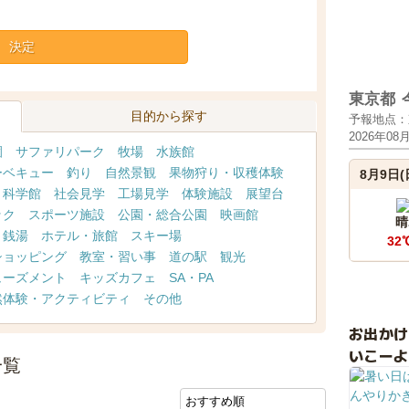
決定
東京都
目的から探す
予報地点：
2026年08
園
サファリパーク
牧場
水族館
ーベキュー
釣り
自然景観
果物狩り・収穫体験
8月9日(
・科学館
社会見学
工場見学
体験施設
展望台
ック
スポーツ施設
公園・総合公園
映画館
晴
・銭湯
ホテル・旅館
スキー場
32
ショッピング
教室・習い事
道の駅
観光
ューズメント
キッズカフェ
SA・PA
然体験・アクティビティ
その他
お出か
いこーよ
一覧