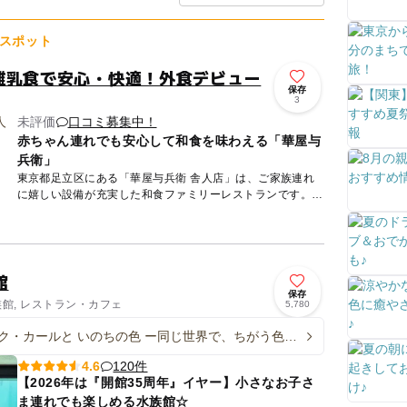
スポット
離乳食で安心・快適！外食デビュー
保存
3
未評価
口コミ募集中！
赤ちゃん連れでも安心して和食を味わえる「華屋与
兵衛」
東京都足立区にある「華屋与兵衛 舎人店」は、ご家族連れ
に嬉しい設備が充実した和食ファミリーレストランです。
全136席の広々とした店内には、お座敷席が36席用意されて
います...
館
保存
族館, レストラン・カフェ
5,780
ク・カールと いのちの色 ー同じ世界で、ちがう色
120件
4.6
【2026年は『開館35周年』イヤー】小さなお子さ
ま連れでも楽しめる水族館☆