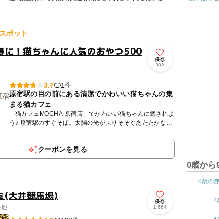
なアスレチック体験が楽しめます♪ ご家族でもグループ...
スポット
得に！猫ちゃんに人気のおやつ500
保存
382
1件
3.7
原宿駅の目の前にある清潔でかわいい猫ちゃんの集
まる猫カフェ
「猫カフェMOCHA 原宿店」でかわいい猫ちゃんに癒されよ
う♪ 原宿駅のすぐそば。太陽の光がふりそそぐあたたかな空
間で、大きな窓から原宿の街並みを猫たちと見おろせます☆
...
クーポンを見る
0歳から
0歳の
(大井競馬場)
2
保存
の他
1,664