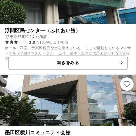
浮間区民センター（ふれあい館）
東京都北区 / 文化施設
3.0
1人が口コミ投稿
ホール、和室、音楽練習室などを備えている。 ここで活動しているママサ
ークル ●浮間ママズサークル 工作、絵本・紙芝居の読み聞かせなどの企
画やいろんな講座を行う育児サークルです。詳しくはこちら http://www.o
続きをみる
yaiku.net/mama_community/php/mc_view_270_2.html
墨田区横川コミュニティ会館