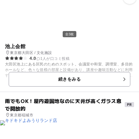
全3枚
池上会館
東京都大田区 / 文化施設
4.0
1人が口コミ投稿
大田区池上にある区民のためのスポット。会議室や和室、調理室、多目的
ホールなど、色々な規模の部屋と設備があり、講座や趣味活動などに利用
することができます。こちらの屋上は庭園となっており、お弁当などを持
続きをみる
って上がってのんびりピクニックを楽しむのもいいですね。 その上には展
望台もあり、大田区周辺の景色を一望できます。
雨でもOK！屋内遊園地なのに天井が高くガラス窓
で開放的
東京都稲城市