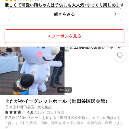
優しくて可愛い猫ちゃんは子供にも大人気♪ゆっくり楽しめます
続きをみる
クーポンを見る
全14枚
せたがやイーグレットホール（世田谷区民会館）
東京都世田谷区 / 文化施設
4.0
2人が口コミ投稿
客席数1200の大ホールを有する「世田谷区民会館」。メインの施設とし
ては、すぐれた音楽、演劇、講演会等の催し物や、各種集会に利用できる
大ホール、集会室があります。 令和6年9月のリニューアルに伴い、令和7