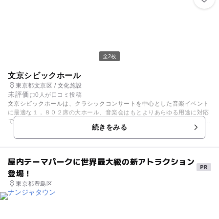
全2枚
文京シビックホール
東京都文京区 / 文化施設
未評価
0人が口コミ投稿
文京シビックホールは、クラシックコンサートを中心とした音楽イベント
に最適な１，８０２席の大ホール、音楽会はもとよりあらゆる用途に対応
できる３７１席の小ホール、その他に 練習室、会議室等を備えています。
続きをみる
旧文京公会堂の再建を待ち望んでこられた区民の皆様が芸術・文化に親し
み、文京区のシンボルとして、誇りと愛着を持つことのできるホールとな
るよう、スタッフが一丸となって運営に努めております。
屋内テーマパークに世界最大級の新アトラクション
登場！
東京都豊島区