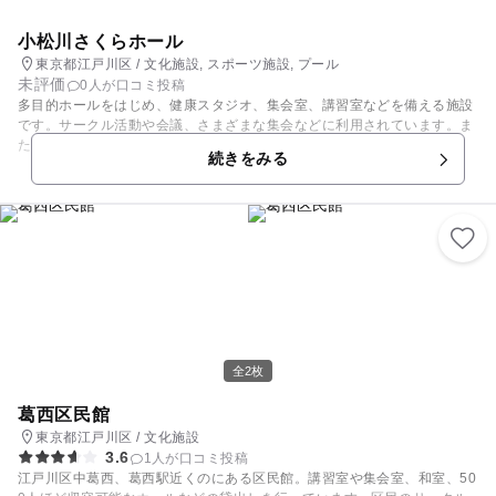
小松川さくらホール
東京都江戸川区 / 文化施設, スポーツ施設, プール
未評価
0人が口コミ投稿
多目的ホールをはじめ、健康スタジオ、集会室、講習室などを備える施設
です。サークル活動や会議、さまざまな集会などに利用されています。ま
た、屋内温水プールもあり、25メートルプールとジャグジーを完備。 多
続きをみる
目的ホールはバドミントンや卓球ができるようになっており、親子で体を
動かして楽しめます。
全2枚
葛西区民館
東京都江戸川区 / 文化施設
3.6
1人が口コミ投稿
江戸川区中葛西、葛西駅近くのにある区民館。講習室や集会室、和室、50