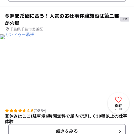
だ「田河水泡・のらくろ館」があり、遺品やその作品について知ることが
できます。 親子から年配層向けのイベントまで、多彩に開催しているスポ
ットです。のらくろにちなんだ企画が実施されることも。
今週まだ間に合う！人気のお仕事体験施設は第二部
が穴場
千葉県千葉市美浜区
保存
7813
4.6
85件
夏休みはここ!駐車場6時間無料で屋内で涼しく30種以上の仕事
体験
続きをみる