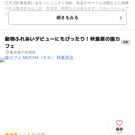
江戸川区東葛西にあるコミュニティ会館。集会やサークル活動などに利用
される集会室をはじめ、音楽室、和室などがあります。スポーツルームで
はバドミントンや卓球などが気軽楽しめますよ。 併設の東葛西図書館で
続きをみる
は、定期的に赤ちゃん・幼児向けにお話し会などが開催されています。ま
た、北側には公園があり、親子で気軽におでかけできるスポットとなって
います。
動物ふれあいデビューにもぴったり！秋葉原の猫カ
フェ
東京都千代田区
保存
412
3.2
1件