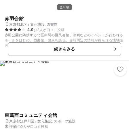
全10枚
赤羽会館
東京都北区 / 文化施設, 図書館
4.0
3人が口コミ投稿
赤羽公園に隣接する北区赤羽の区民会館。演劇などのイベントが行われる
ホールをはじめ、図書館、健康相談係、赤羽周辺の情報が得られる地域振
興室などが入っています。 また、軽食堂の他、2階には赤ちゃん休憩室が
続きをみる
設置されており、ちょっとした休憩などに利用できます。和室や集会室は
レンタルスペースとして利用可能。 ダンスやゴスペル、フラダンスなどを
はじめとするママサークル、親子サークルの活動の場でもあります。
東葛西コミュニティ会館
東京都江戸川区 / 文化施設, スポーツ施設
未評価
0人が口コミ投稿