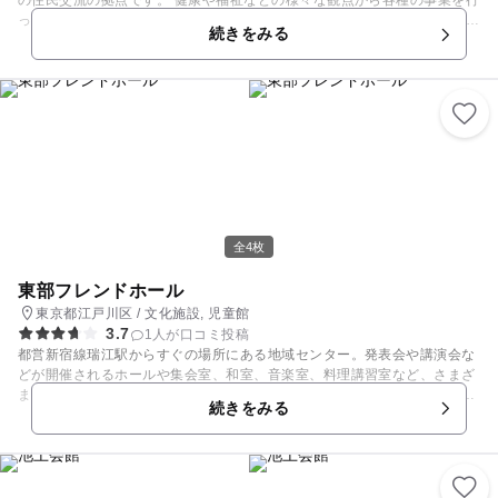
の住民交流の拠点です。 健康や福祉などの様々な観点から各種の事業を行
っています。 施設内には、年輩の人向けの娯楽室や、児童図書室、幼児
続きをみる
室、ゲーム室、体育室と、有料施設の和室などを備えています。 幅広い人
達とふれあいながら、楽しく過ごすことができます。 9時から21時までや
っているので利用しやすいですね！ 是非一度、訪れてみてください。
全4枚
東部フレンドホール
東京都江戸川区 / 文化施設, 児童館
3.7
1人が口コミ投稿
都営新宿線瑞江駅からすぐの場所にある地域センター。発表会や講演会な
どが開催されるホールや集会室、和室、音楽室、料理講習室など、さまざ
まな市民のニーズにこたえる設備がそろっています。交流を楽しむ育児サ
続きをみる
ークルやお料理教室など、民間の文化活動が多く行われるスポットです。
館内3階には健康サポートセンターがあり、子育てに関する各種相談など
を実施。授乳やおむつ替えも可能です。また、4階には親子で気軽に遊ん
だり、交流を楽しめる子育てひろばがあります。