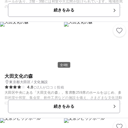
ホールがあり、2階・3階には和室や大広間が設けられています。地域住民
の人達のコミュニティーの場や学習の場として多くの住民の方に活用され
続きをみる
ています。 世田谷線宮の坂駅前と交通の便もよく、センター入り口に
は“玉電”車両があるのが目印です。豪徳寺や世田谷八幡宮などが近くにあ
り、参拝がてら来館する人も多いスポットです。また、さまざまなイベン
トの会場としても利用されています。
全4枚
大田文化の森
東京都大田区 / 文化施設
4.0
2人が口コミ投稿
大田区中央にある「大田文化の森」。客席数259席のホールをはじめ、多
目的室や和室、集会室、創作工房などの施設を備え、さまざまな文化活動
に利用されている施設です。ホールではコンサートや音楽会、各貸室では
続きをみる
講座や体験教室など、多彩なイベントが開催されます。 図書コーナーと、
インターネットの閲覧やグラフィックソフトなどがパソコンで使用できる
マルチメディアコーナーを併設しており、情報収集にも活用できますよ。
4階には誰でもオムツ替えや授乳に立ち寄れる保育室があります。