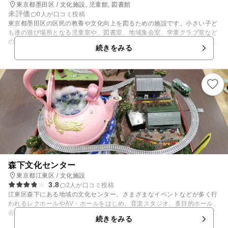
東京都墨田区 / 文化施設, 児童館, 図書館
未評価
0人が口コミ投稿
東京都墨田区の区民の教養や文化向上を図るための施設です。小さい子ど
も達の遊び場所となる児童室や、図書室、地域集会室、学童クラブ室など
の設備を備えています。児童室は、グループ室、音楽室、体育室の他、積
続きをみる
木、輪投げなどの遊具を揃えた遊戯室に分かれます。0歳と保護者を対象
とする「ベビーばぶ」では、保健師からオイルマッサージの指導を受ける
ことができます。1歳児を対象とする「親子で遊ぼう」では体操や手遊
び、2歳児を対象とする「はい!ポーズ」では体操やリズム遊びで、年齢に
合わせたプログラムが企画されています。
森下文化センター
東京都江東区 / 文化施設
3.8
2人が口コミ投稿
江東区森下にある地域の文化センター。さまざまなイベントなどが多く行
われるレクホールやAV・ホールをはじめ、音楽スタジオ、多目的ホール、
会議室、研修室、茶室や和室などを備えており、利用者のさまざまなニー
続きをみる
ズに応えます。 館内1階には区内出身の漫画家である田河水泡氏にちなん