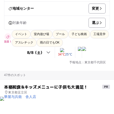
変更
地域センター
選ぶ
対象年齢
イベント
室内遊び場
プール
子ども映画
工場見学
注目！
アスレチック
雨の日でもOK
34°C
25°C
予報地点：東京都千代田区
47件のスポット
本格和食&キッズメニューに子供も大満足！
東京都足立区