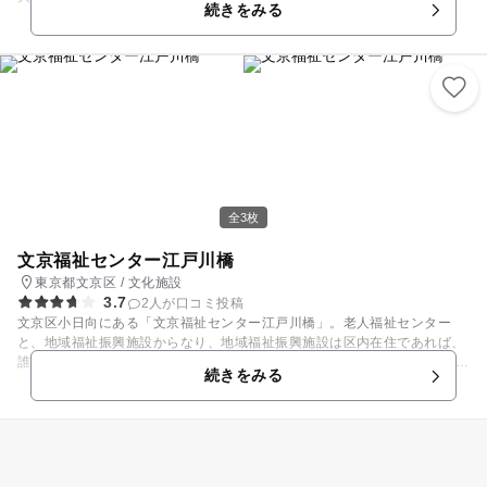
続きをみる
年4月から「せたがやイーグレットホール」の愛称で呼ばれるようになり
ました。リニューアルにより、ホールの音響性能がアップし可動式前舞台
も設置されました。練習室や親子室（ホール）の新設、また、楽屋とトイ
レも増設され、ますます利用しやすい施設となっています。 出会いとふれ
あいの場としての区民会館へ、ぜひお出かけしてみては。
全3枚
文京福祉センター江戸川橋
東京都文京区 / 文化施設
3.7
2人が口コミ投稿
文京区小日向にある「文京福祉センター江戸川橋」。老人福祉センター
と、地域福祉振興施設からなり、地域福祉振興施設は区内在住であれば、
誰でも利用可能なスポットです。 調理室や視聴覚室、地域活動室、多目的
続きをみる
室などがあり、季節に応じたイベント開催場所となる他、地域住民にさま
ざまな用途で活用されています。 施設内には親子で落ちつけるカフェもあ
り、気軽に休憩できます。駐車場はないので、公共交通機関を利用くださ
い。