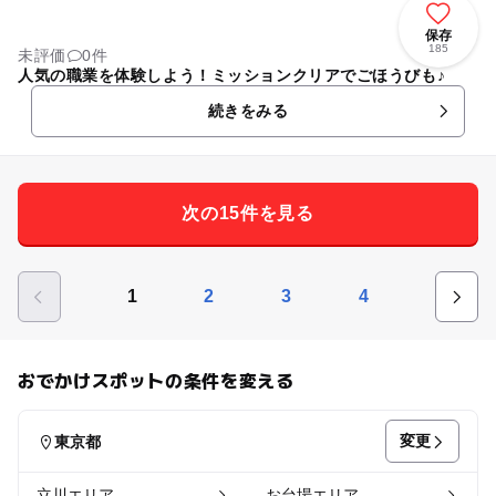
保存
185
未評価
0件
人気の職業を体験しよう！ミッションクリアでごほうびも♪
続きをみる
次の15件を見る
1
2
3
4
おでかけスポットの条件を変える
変更
東京都
立川エリア
お台場エリア