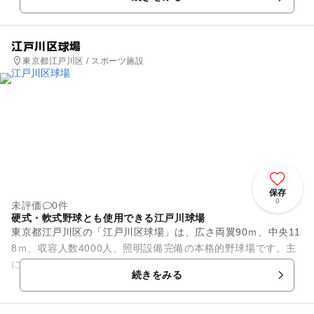
の公園としては大きく、遊具...
江戸川区球場
東京都江戸川区 / スポーツ施設
保存
0
未評価
0件
硬式・軟式野球とも使用できる江戸川球場
東京都江戸川区の「江戸川区球場」は、広さ両翼90ｍ、中央11
8ｍ、収容人数4000人、照明設備完備の本格的野球場です。主
に高校野球、リトルリーグ日本一、女子野球日本一など、アマ
続きをみる
チュア野球公式戦で...