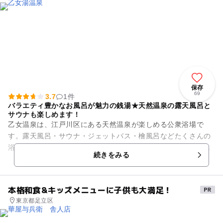
保存
69
3.7
1件
バラエティ豊かなお風呂が魅力の銭湯★天然温泉の露天風呂と
サウナも楽しめます！
乙女温泉は、江戸川区にある天然温泉が楽しめる公衆浴場で
す。露天風呂・サウナ・ジェットバス・檜風呂などたくさんの
浴槽があります。「黒湯」と呼ばれる黒色の源泉を満たした露
続きをみる
天風呂は、温泉効果抜群！ 天...
本格和食&キッズメニューに子供も大満足！
東京都足立区