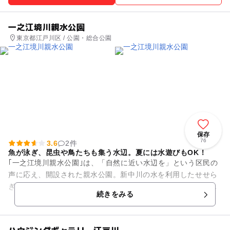
一之江境川親水公園
東京都江戸川区 / 公園・総合公園
保存
76
3.6
2件
魚が泳ぎ、昆虫や鳥たちも集う水辺。夏には水遊びもOK！
｢一之江境川親水公園｣は、「自然に近い水辺を」という区民の
声に応え、開設された親水公園。新中川の水を利用したせせら
ぎは自然の小川のように魚も生息、水生植物も生い茂り、昆虫
続きをみる
や鳥たちも多く見られます...