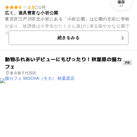
保存
44
3.5
1件
広く、遊具豊富な小岩公園
東京区江戸川区北小岩にある「小岩公園」は公園の左右に学校
があり、放課後は小学生がたくさん遊びに来る賑やかな公園で
す。 遊具は木製のアスレチック遊具、ブランコなど豊富にあり
続きをみる
ます。遊具広場の隣...
動物ふれあいデビューにもぴったり！秋葉原の猫カ
フェ
東京都千代田区