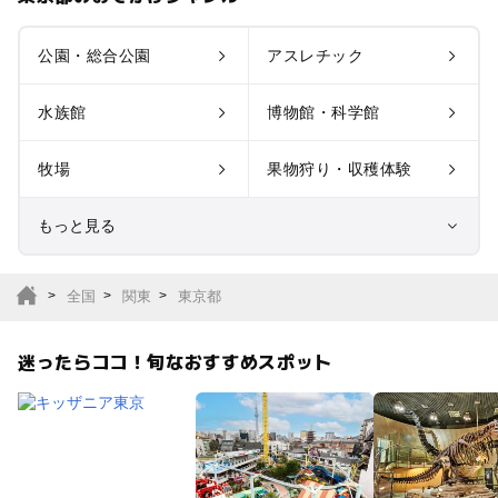
公園・総合公園
アスレチック
水族館
博物館・科学館
牧場
果物狩り・収穫体験
もっと見る
室内遊び場
遊園地
全国
関東
東京都
テーマパーク
動物園
迷ったらココ！旬なおすすめスポット
サファリパーク
植物園・フラワーパー
ク
キャンプ場
バーベキュー