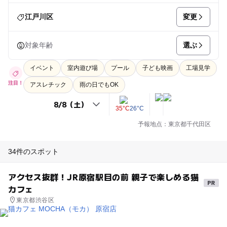
変更
江戸川区
選ぶ
対象年齢
イベント
室内遊び場
プール
子ども映画
工場見学
注目！
アスレチック
雨の日でもOK
35°C
26°C
予報地点：東京都千代田区
34件のスポット
アクセス抜群！JR原宿駅目の前 親子で楽しめる猫
カフェ
東京都渋谷区