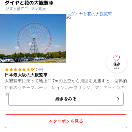
ダイヤと花の大観覧車
東京都江戸川区 / 観光
保存
135
4.8
9件
日本最大級の大観覧車
大観覧車に乗って地上117mの上空から周囲を見渡すと、世界的
に有名なテーマパーク、レインボーブリッジ、アクアラインの
海ほたる、都庁、東京タワー、東京スカイツリー、東京ゲート
続きをみる
ブリッジ、房総半島から...
クーポンを見る