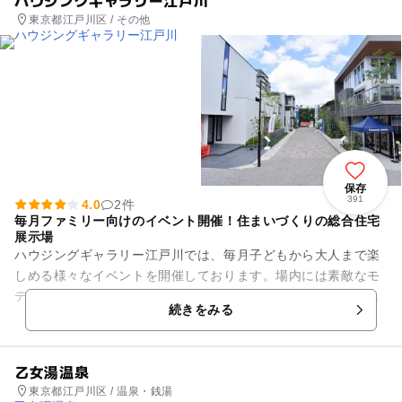
ハウジングギャラリー江戸川
東京都江戸川区 / その他
保存
391
4.0
2件
毎月ファミリー向けのイベント開催！住まいづくりの総合住宅
展示場
ハウジングギャラリー江戸川では、毎月子どもから大人まで楽
しめる様々なイベントを開催しております。場内には素敵なモ
デルハウスがたくさん並んでおり、一流メーカーの最新の住宅
続きをみる
を、実際に見て、触れて、聞...
乙女湯温泉
東京都江戸川区 / 温泉・銭湯