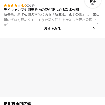
保存
25
4.0
3件
デイキャンプや四季折々の花が楽しめる親水公園
新長島川親水公園の南側にある「新左近川親水公園」は、左近
川の河口を埋め立ててできた新左近川を整備した親水公園で
す。 広い園内では親子で楽しむデイキャンプ、運動器具や湖畔
続きをみる
を散策しながら春のサクラ...
新川西水門広場