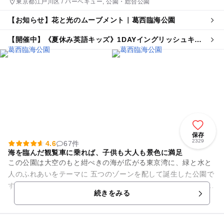
東京都江戸川区 / バーベキュー, 公園・総合公園
【お知らせ】花と光のムーブメント｜葛西臨海公園
【開催中】《夏休み英語キッズ》1DAYイングリッシュキャ
ンプ＠葛西臨海公園
保存
2329
4.6
67件
海を臨んだ観覧車に乗れば、子供も大人も景色に満足
この公園は大空のもと紺ぺきの海が広がる東京湾に、緑と水と
人のふれあいをテーマに 五つのゾーンを配して誕生した公園で
す。 葛西海浜公園にも隣接しており行楽地としての色あいの濃
続きをみる
い公園となっていま...