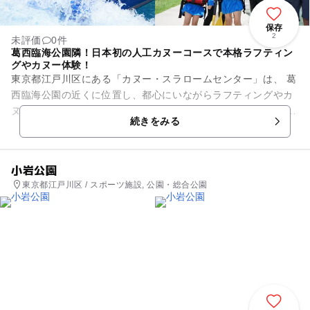
保存
2
未評価
0件
葛西臨海公園隣！日本初の人工カヌーコースで本格ラフティン
グやカヌー体験！
東京都江戸川区にある「カヌー・スラロームセンター」は、 葛
西臨海公園の近くに位置し、都心にいながらラフティングやカ
ヌーなどの水上アクティビティが楽しめる公共施設です！ 日本
続きをみる
初の人工カヌー...
小岩公園
東京都江戸川区 / スポーツ施設, 公園・総合公園