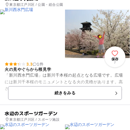
東京都江戸川区 / 公園・総合公園
保存
7
3.3
1件
火の見やぐらから桜見学
「新川西水門広場」は新川千本桜の起点となる広場です。広場
には新川千本桜のモニュメントとなる火の見櫓があります。高
さは15.5メートルあり、黒い色で遠目からも目立ちます。やぐ
続きをみる
らには登ることが出来ま...
水辺のスポーツガーデン
東京都江戸川区 / スポーツ施設