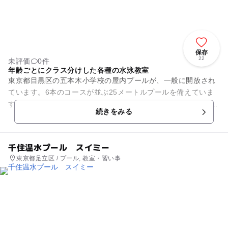
保存
22
未評価
0件
年齢ごとにクラス分けした各種の水泳教室
東京都目黒区の五本木小学校の屋内プールが、一般に開放され
ています。6本のコースが並ぶ25メートルプールを備えていま
す。水深は1.1mを基本として可動床で調整しています。オムツ
続きをみる
のとれている3歳以上...
千住温水プール スイミー
東京都足立区 / プール, 教室・習い事