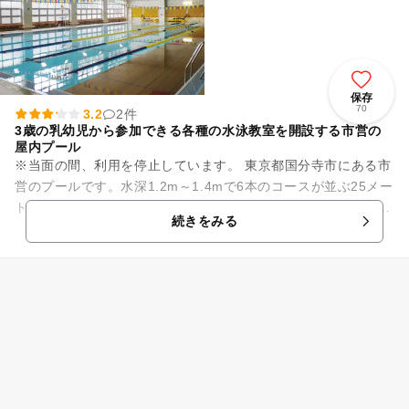
保存
70
3.2
2件
3歳の乳幼児から参加できる各種の水泳教室を開設する市営の
屋内プール
※当面の間、利用を停止しています。 東京都国分寺市にある市
営のプールです。水深1.2m～1.4mで6本のコースが並ぶ25メー
トルプール、水深0.4mで縦横9m、4mの幼児用プール、採暖室
続きをみる
を...