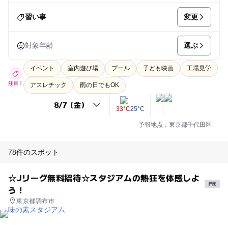
変更
習い事
選ぶ
対象年齢
イベント
室内遊び場
プール
子ども映画
工場見学
注目！
アスレチック
雨の日でもOK
33°C
25°C
予報地点：東京都千代田区
78件のスポット
☆Jリーグ無料招待☆スタジアムの熱狂を体感しよ
う！
東京都調布市