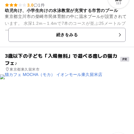
113
3.0
1件
幼児向け、小学生向けの水泳教室が充実する市営のプール
東京都立川市の柴崎市民体育館の中に温水プールが設置されて
います。 水深1.2m～1.4mで7本のコースが並ぶ25メートルプ
ール、水深1.1mで縦横15m、6mの小プール、採暖室を備えて
続きをみる
います。...
3歳以下の子ども「入場無料」で遊べる癒しの猫カ
フェ♪
東京都東久留米市