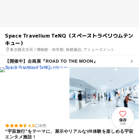
Space Travelium TeNQ（スペーストラベリウムテン
キュー）
東京都文京区 / 博物館・科学館, 体験施設, アミューズメント
【開催中】企画展『ROAD TO THE MOON』
保存
249
4.6
4件
“宇宙旅行”をテーマに、展示やリアルなVR体験を楽しめる宇宙
エンタメ施設！