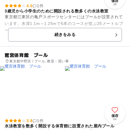
保存
38
4.0
1件
3歳児から小学生のために開設される数多くの水泳教室
東京都江東区の亀戸スポーツセンターにはプールが設置されて
います。水深1.1m～1.25mで6本のコースが並ぶ25メートルプ
ールと、水深0.9mで縦横10m、5mの小プール、水深0.55mで
続きをみる
縦横6...
鷺宮体育館 プール
東京都中野区 / プール, 教室・習い事
保存
64
3.8
1件
水泳教室を数多く開設する体育館に設置された屋内プール