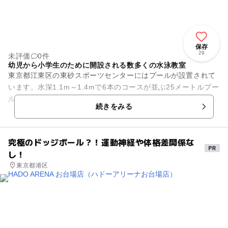
保存
29
未評価
0件
幼児から小学生のために開設される数多くの水泳教室
東京都江東区の東砂スポーツセンターにはプールが設置されて
います。水深1.1m～1.4mで6本のコースが並ぶ25メートルプー
ルと、水深0.8m～0.9mで縦横13m、5mの小プール、採暖室、
続きをみる
ジャグ...
究極のドッジボール？！運動神経や体格差関係な
し！
東京都港区