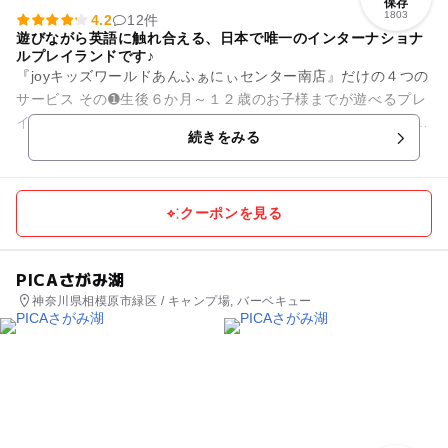
保存
1803
4.2
12件
遊びながら英語に触れ合える、日本で唯一のインターナショナ
ルプレイランドです♪
『joyキッズワールドあんふぁにぃセンター南店』だけの４つの
サービス その➊生後６か月～１２歳のお子様までが遊べるプレ
イランド ・施設内には、「サイバーホイール」「関東最大級の
続きをみる
ボールプー...
クーポンを見る
PICAさがみ湖
神奈川県相模原市緑区 / キャンプ場, バーベキュー