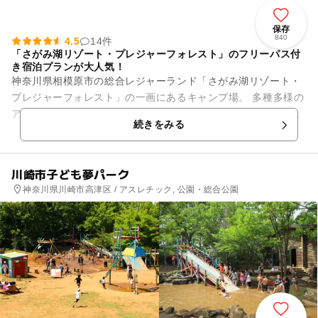
保存
840
4.5
14件
「さがみ湖リゾート・プレジャーフォレスト」のフリーパス付
き宿泊プランが大人気！
神奈川県相模原市の総合レジャーランド「さがみ湖リゾート・
プレジャーフォレスト」の一画にあるキャンプ場。 多種多様の
アトラクションを備えたレジャーランドで遊んだ後、園内でキ
続きをみる
ャンプを楽しむことがで...
川崎市子ども夢パーク
神奈川県川崎市高津区 / アスレチック, 公園・総合公園