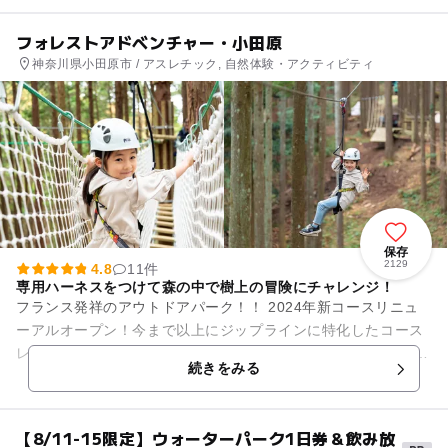
フォレストアドベンチャー・小田原
神奈川県小田原市 / アスレチック, 自然体験・アクティビティ
保存
2129
4.8
11件
専用ハーネスをつけて森の中で樹上の冒険にチャレンジ！
フランス発祥のアウトドアパーク！！ 2024年新コースリニュ
ーアルオープン！今まで以上にジップラインに特化したコース
レイアウトに！ 専用ハーネスをつけて、樹上のコースを周る本
続きをみる
格的アクティビテ...
【8/11-15限定】ウォーターパーク1日券＆飲み放