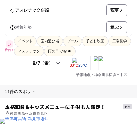
変更
アスレチック併設
選ぶ
対象年齢
イベント
室内遊び場
プール
子ども映画
工場見学
注目！
アスレチック
雨の日でもOK
33°C
25°C
予報地点：神奈川県横浜市中区
11件のスポット
本格和食&キッズメニューに子供も大満足！
神奈川県横浜市鶴見区