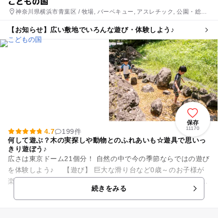
こどもの国
神奈川県横浜市青葉区 / 牧場, バーベキュー, アスレチック, 公園・総合
公園
【お知らせ】広い敷地でいろんな遊び・体験しよう♪
保存
11170
4.7
199件
何して遊ぶ？木の実探しや動物とのふれあいも☆遊具で思いっ
きり遊ぼう♪
広さは東京ドーム21個分！ 自然の中で今の季節ならではの遊び
を体験しよう♪ 【遊び】 巨大な滑り台など0歳～のお子様が
楽しめる「なかよし広場」に「立体迷路」、「ミニSL」など、
続きをみる
さまざ...