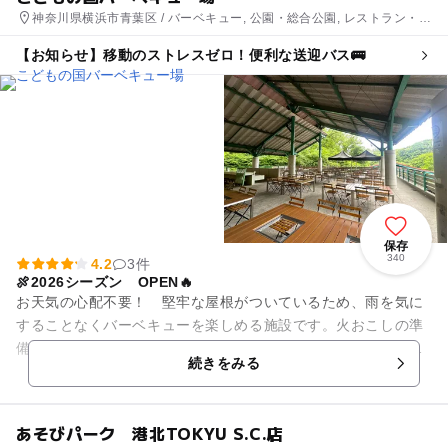
神奈川県横浜市青葉区 / バーベキュー, 公園・総合公園, レストラン・カ
フェ
【お知らせ】移動のストレスゼロ！便利な送迎バス🚌
保存
340
4.2
3件
🍖2026シーズン OPEN🔥
お天気の心配不要！ 堅牢な屋根がついているため、雨を気に
することなくバーベキューを楽しめる施設です。火おこしの準
備、備品の洗浄、ごみの持ち帰りなどの後片付けもないので、
続きをみる
食材を持ち込むだけでバーベ...
あそびパーク 港北TOKYU S.C.店