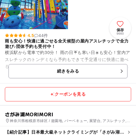
保存
9660
4.5
44件
雨も安心！快適に過ごせる全天候型の屋内アスレチックで全力
遊び♪団体予約も受付中！
横浜駅から電車で約30分！ 雨の日☔も寒い日☀️も安心！室内ア
スレチックのトンデミなら予約もできて予定通りに快適に遊べ
る✨ 大人も子供もみんなが楽しめる世界中から集めた最新アク
続きをみる
ティビティが盛...
クーポンを見る
さがみ湖MORIMORI
神奈川県相模原市緑区 / 遊園地, バーベキュー, 展望台, アスレチック,
観光
【紹介記事】日本最大級ネットクライミングが「さがみ湖