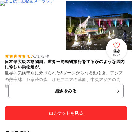
保存
5937
4.7
172件
日本最大級の動物園。世界一周動物旅行をするかのような園内
に珍しい動物達が。
世界の気候帯別に分けられた8ゾーンからなる動物園。アジア
の熱帯林、亜寒帯の森、オセアニアの草原、中央アジアの高
地、日本の山里、アマゾンの密林、アフリカの熱帯雨林、アフ
続きをみる
リカのサバンナの各ゾーンに、...
チケットを見る