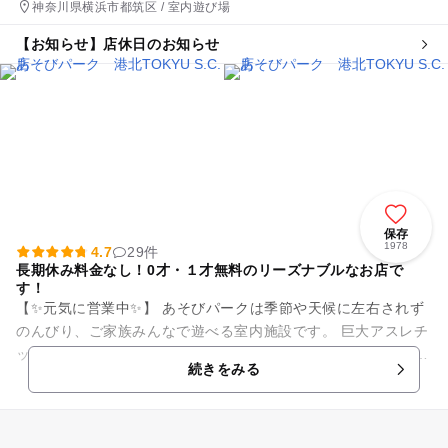
神奈川県横浜市都筑区 / 室内遊び場
【お知らせ】店休日のお知らせ
保存
1978
4.7
29件
長期休み料金なし！0才・１才無料のリーズナブルなお店で
す！
【✨元気に営業中✨】 あそびパークは季節や天候に左右されず
のんびり、ご家族みんなで遊べる室内施設です。 巨大アスレチ
ック、おままごと、砂場、絵本 細かいオモチャも沢山ご用意し
続きをみる
て...