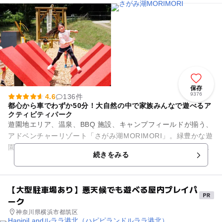
MORI MORI」に誕生 高さ18mをよじ登れ！
保存
9376
4.6
136件
都心から車でわずか50分！大自然の中で家族みんなで遊べるア
クティビティパーク
遊園地エリア、温泉、BBQ 施設、キャンプフィールドが揃う、
アドベンチャーリゾート「さがみ湖MORIMORI」。緑豊かな遊
園地エリアには、アスレチックや迷路、乗り物アトラクショ
続きをみる
ン、夏は水遊び広場...
【大型駐車場あり】悪天候でも遊べる屋内プレイパ
ーク
神奈川県横浜市都筑区