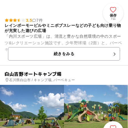
保存
711
3.5
7件
レインボーモービルやミニボブスレーなどの子ども向け乗り物
が充実した遊びの広場
「内川スポーツ広場」は、清流と豊かな自然環境の中のスポー
ツ&レクリエーション施設です。少年野球場（2面）と、バーベ
キューのできる芝生広場、遊びの広場、レストハウスなどが整
続きをみる
備されています。特に遊び...
白山吉野オートキャンプ場
石川県白山市 / キャンプ場, バーベキュー