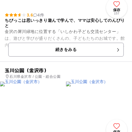
保存
157
3.6
4件
ちびっこは思いっきり遊んで学んで、ママは安心してのんびり
と
金沢の犀川緑地に位置する「いしかわ子ども交流センター」
は、遊びと学びが盛りだくさんの、子どもたちのお城です。館
内には、鉄道模型展示、図書室、プラネタリウム、昆虫コーナ
続きをみる
ー、プレイルームなどなど。屋...
玉川公園（金沢市）
石川県金沢市 / 公園・総合公園