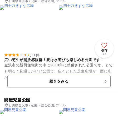
石川県金沢市 / 公園・総合公園, プール
保存
63
3.7
1件
広い芝生が開放感抜群！夏は水遊びも楽しめる公園です！
金沢市の新興住宅街の中に2010年に整備された公園です。とて
も明るく見通しがいい公園で、広々とした芝生広場が一面に広
がり、子どもたちが自由に走り回ったり、鬼ごっこをしたりと
続きをみる
様々な遊びが広がります...
問屋児童公園
石川県金沢市 / 公園・総合公園, プール