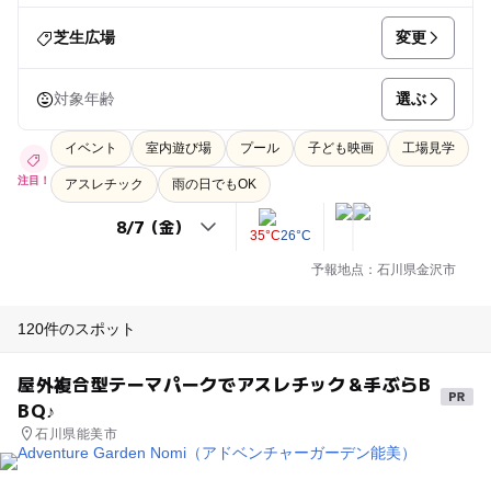
変更
芝生広場
選ぶ
対象年齢
イベント
室内遊び場
プール
子ども映画
工場見学
注目！
アスレチック
雨の日でもOK
35°C
26°C
予報地点：石川県金沢市
120件のスポット
屋外複合型テーマパークでアスレチック＆手ぶらB
BQ♪
石川県能美市