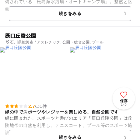
備されている「松島海水浴場・オートキャンプ場」。整然と区
画された芝生のキャンプ場で、砂浜ではなく、人工の階段式護
続きをみる
岸になっています。 ...
辰口丘陵公園
石川県能美市 / アスレチック, 公園・総合公園, プール
保存
140
2.7
1件
緑の中でスポーツやレジャーを楽しめる、自然公園です
緑に囲まれた、スポーツと遊びのエリア「辰口丘陵公園」は丘
陵地帯の自然を利用し、テニスコート、プール等のスポーツ施
設のほか、多目的広場、変形自転車、ボート、バッテリーカ
続きをみる
ー、遊歩道、木製遊具、など利...