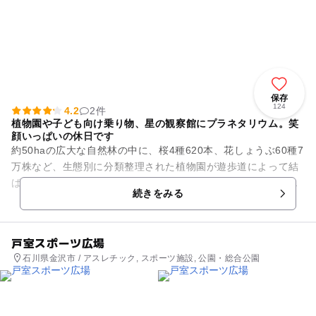
保存
124
4.2
2件
植物園や子ども向け乗り物、星の観察館にプラネタリウム。笑
顔いっぱいの休日です
約50haの広大な自然林の中に、桜4種620本、花しょうぶ60種7
万株など、生態別に分類整理された植物園が遊歩道によって結
ばれている「柳田植物公園」。各種植物園、お祭り広場、パッ
続きをみる
トゴルフ場、バー...
戸室スポーツ広場
石川県金沢市 / アスレチック, スポーツ施設, 公園・総合公園