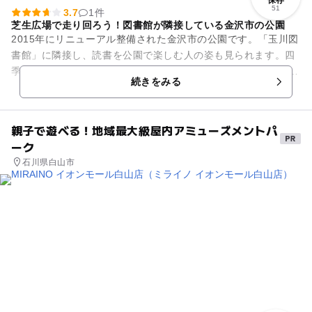
保存
51
3.7
1件
芝生広場で走り回ろう！図書館が隣接している金沢市の公園
2015年にリニューアル整備された金沢市の公園です。「玉川図
書館」に隣接し、読書を公園で楽しむ人の姿も見られます。四
季折々の自然が美しく、春には桜も美しい公園です。 公園内は
続きをみる
見通しの良い芝...
親子で遊べる！地域最大級屋内アミューズメントパ
ーク
石川県白山市