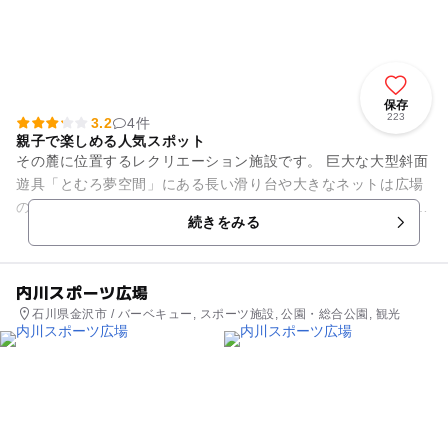
保存
223
3.2
4件
親子で楽しめる人気スポット
その麓に位置するレクリエーション施設です。 巨大な大型斜面
遊具「とむろ夢空間」にある長い滑り台や大きなネットは広場
のシンボル的存在。 レストハウス内にはキッズコーナーがあ
続きをみる
り、小さな子どもも遊...
内川スポーツ広場
石川県金沢市 / バーベキュー, スポーツ施設, 公園・総合公園, 観光