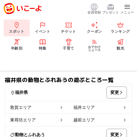
会員登録
プレゼント
メニュー
スポット
イベント
チケット
クーポン
ランキング
おでかけ
年齢別
特集
子育て
観光
ニュース
福井県の動物とふれあうの遊ぶところ一覧
変更
福井県
敦賀エリア
福井エリア
東尋坊エリア
越前エリア
変更
動物とふれあう