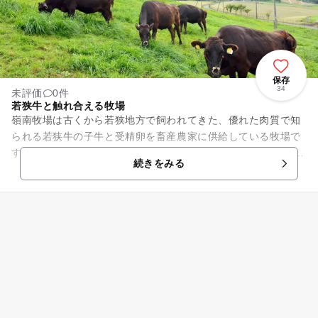
保存
34
未評価
0件
若狭牛と触れ合える牧場
嶺南牧場は古くから若狭地方で飼われてきた、優れた肉質で知
られる若狭牛の子牛と受精卵を畜産農家に供給している牧場で
す。 牧場内は平日・土日・祝日を問わず、随時見学可能です。
続きをみる
若狭牛の里の牧草地、ヤ...