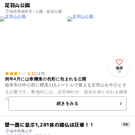
足羽山公園
福井県福井市 / 公園・総合公園
保存
38
3.3
1件
例年4月には春爛漫の色彩に包まれる公園
福井市の中心部に標高116メートルで聳える足羽山を中心とす
る公園です。敷地内には、足羽神社や、福井出身と伝わる継体
天皇にまつわる歴史物、古墳群、橘曙覧記念文学館、ミニ動物
続きをみる
園などの施設があり、市民...
壁一面に並ぶ1,281体の諸仏は圧巻！！
福井県勝山市