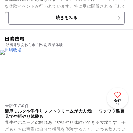
な体験イベントが行われています。特に夏に開催される「わく
わく！牧場探検隊」ではバター作りやアイスクリーム作り、大
続きをみる
きな牧草ロールに絵を描いた...
田嶋牧場
福井県あわら市 / 牧場, 農業体験
保存
41
未評価
0件
濃厚ミルクや手作りソフトクリームが大人気! ワクワク酪農
見学や餌やり体験も
乳牛やポニーとの触れあいや餌やり体験ができる牧場です。子
どもたちは実際に自分で授乳を体験すること、いつも飲んでい