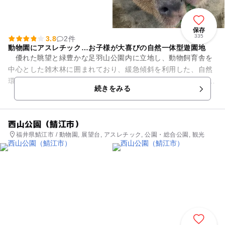
保存
335
3.8
2件
動物園にアスレチック…お子様が大喜びの自然一体型遊園地
優れた眺望と緑豊かな足羽山公園内に立地し、動物飼育舎を
中心とした雑木林に囲まれており、緩急傾斜を利用した、自然
環境に恵まれた遊園地です。 現在、哺乳類（ポニー、カピバラ
続きをみる
等）、鳥類（オウム・...
西山公園（鯖江市）
福井県鯖江市 / 動物園, 展望台, アスレチック, 公園・総合公園, 観光