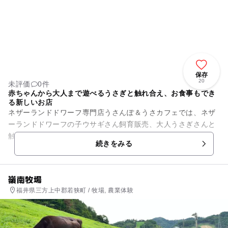
保存
20
未評価
0件
赤ちゃんから大人まで遊べるうさぎと触れ合え、お食事もでき
る新しいお店
ネザーランドドワーフ専門店うさんぽ＆うさカフェでは、ネザ
ーランドドワーフの子ウサギさん飼育販売、大人うさぎさんと
触れ合いも 赤ちゃん連れからOK。 グループで、カップルで
続きをみる
親子で参加できます ...
嶺南牧場
福井県三方上中郡若狭町 / 牧場, 農業体験