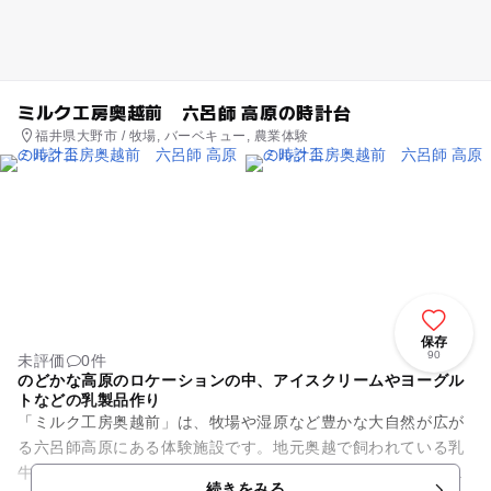
ミルク工房奥越前 六呂師 高原の時計台
福井県大野市 / 牧場, バーベキュー, 農業体験
保存
90
未評価
0件
のどかな高原のロケーションの中、アイスクリームやヨーグル
トなどの乳製品作り
「ミルク工房奥越前」は、牧場や湿原など豊かな大自然が広が
る六呂師高原にある体験施設です。地元奥越で飼われている乳
牛から搾った新鮮な牛乳で、アイスクリーム、ヨーグルト、バ
続きをみる