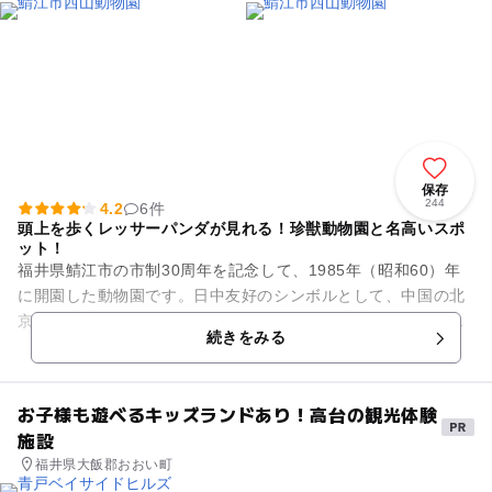
保存
244
4.2
6件
頭上を歩くレッサーパンダが見れる！珍獣動物園と名高いスポ
ット！
福井県鯖江市の市制30周年を記念して、1985年（昭和60）年
に開園した動物園です。日中友好のシンボルとして、中国の北
京動物園からレッサーパンダの寄贈を受けました。毎年、繁殖
続きをみる
を繰り返し、繁殖数は...
お子様も遊べるキッズランドあり！高台の観光体験
施設
福井県大飯郡おおい町