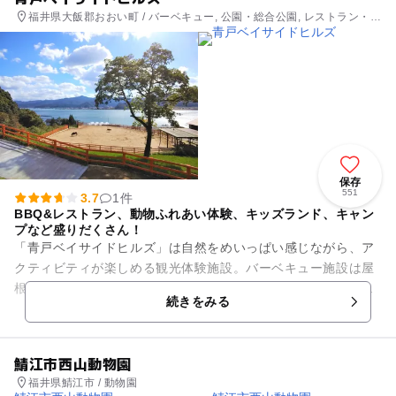
福井県大飯郡おおい町 / バーベキュー, 公園・総合公園, レストラン・カ
フェ, 自然体験・アクティビティ
保存
551
3.7
1件
BBQ&レストラン、動物ふれあい体験、キッズランド、キャン
プなど盛りだくさん！
「青戸ベイサイドヒルズ」は自然をめいっぱい感じながら、ア
クティビティが楽しめる観光体験施設。バーベキュー施設は屋
根付きできれいに整備されており、手ぶらでおでかけして楽し
続きをみる
めます。もちろん食材持ち込...
鯖江市西山動物園
福井県鯖江市 / 動物園