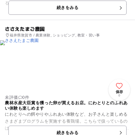
る牛乳がどうやってできるのかを学ぶことができます。時には
続きをみる
生まれたばかりの子牛が見ら...
ささえたまご農園
福井県敦賀市 / 農業体験, ショッピング, 教室・習い事
保存
0
未評価
0件
農林水産大臣賞を獲った卵が買えるお店。にわとりとのふれあ
い体験も楽しめます
にわとりへの餌やりやふれあい体験など、お子さんと楽しめる
さまざまプログラムを実施する養鶏場。こちらで扱っているの
は、2008年に農林水産大臣賞を受賞し、テレビ番組などでも取
続きをみる
り上げられたことがある...