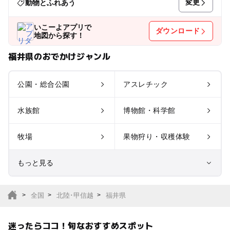
変更
動物とふれあう
いこーよアプリで
ダウンロード
地図から探す！
福井県のおでかけジャンル
公園・総合公園
アスレチック
水族館
博物館・科学館
牧場
果物狩り・収穫体験
もっと見る
室内遊び場
遊園地
全国
北陸･甲信越
福井県
テーマパーク
動物園
迷ったらココ！旬なおすすめスポット