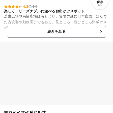
保存
149
4.3
4件
楽しく、リーズナブルに遊べるお出かけスポット
芝生広場や展望広場はもとより、冒険の森に日本庭園、はたま
た古墳群や動物園までもある、見どころ、遊びどころ満載のス
ポット。そしてつつじの名所でもあり毎年５月上旬には「つつ
続きをみる
じまつり」が開催され多くの...
青戸ベイサイドヒルズ