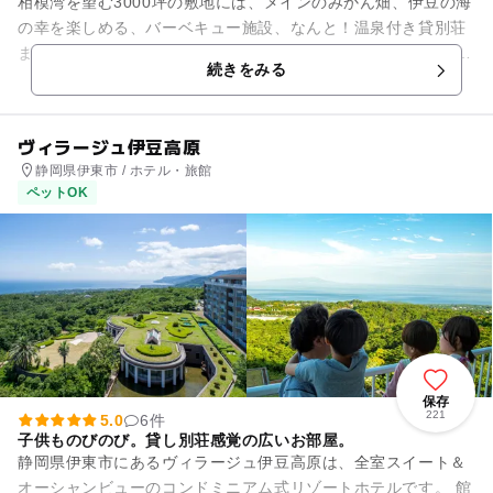
相模湾を望む3000坪の敷地には、メインのみかん畑、伊豆の海
の幸を楽しめる、バーベキュー施設、なんと！温泉付き貸別荘
まであります。 みかん狩りは、伊豆ならではの甘みと酸味が程
続きをみる
よい、色々な種類の...
ヴィラージュ伊豆高原
静岡県伊東市 / ホテル・旅館
ペットOK
保存
221
5.0
6件
子供ものびのび。貸し別荘感覚の広いお部屋。
静岡県伊東市にあるヴィラージュ伊豆高原は、全室スイート＆
オーシャンビューのコンドミニアム式リゾートホテルです。 館