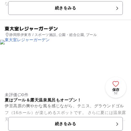
など、たくさんのレジャー施設を備え、家族で休暇を過ごすの
続きをみる
に適しています。初心者もゴ...
東大室レジャーガーデン
静岡県伊東市 / スポーツ施設, 公園・総合公園, プール
保存
52
未評価
0件
夏はプール＆露天温泉風呂もオープン！
伊豆高原の爽やかな風を感じながら、テニス、グラウンドゴル
フ（16ホール）が楽しめるスポットです。 さらに夏には温泉露
天風呂を併設したプールで楽しむこともできます。 こちらの施
続きをみる
設は「静岡子...