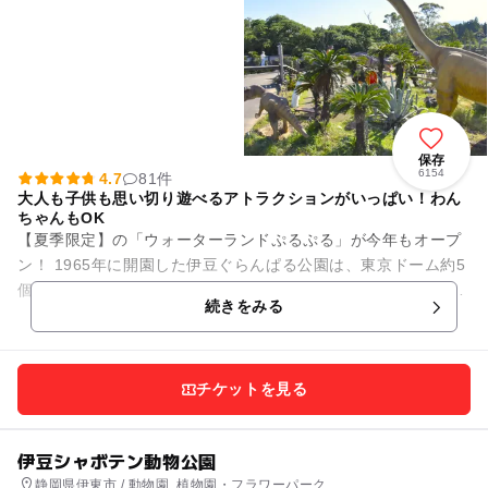
保存
6154
4.7
81件
大人も子供も思い切り遊べるアトラクションがいっぱい！わん
ちゃんもOK
【夏季限定】の「ウォーターランドぷるぷる」が今年もオープ
ン！ 1965年に開園した伊豆ぐらんぱる公園は、東京ドーム約5
個分・約22万㎡の園内で大人も子供も様々なアトラクションで
続きをみる
遊べるレジャ...
チケットを見る
伊豆シャボテン動物公園
静岡県伊東市 / 動物園, 植物園・フラワーパーク