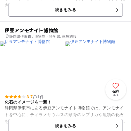
内には大浴場・露天風呂・サウナを完備。年中利用できる屋内
続きをみる
温水プールや子供用プー...
伊豆アンモナイト博物館
静岡県伊東市 / 博物館・科学館, 体験施設
保存
374
3.7
1件
化石のイメージを一新！
静岡県伊東市にある伊豆アンモナイト博物館では、アンモナイ
トを中心に、ティラノサウルスの頭骨のレプリカや魚類の化石
を展示しています。 専門家の館長による化石クリーニングの実
続きをみる
演も好評です。(中...