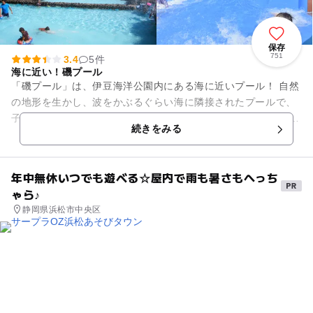
保存
751
3.4
5件
海に近い！磯プール
「磯プール」は、伊豆海洋公園内にある海に近いプール！ 自然
の地形を生かし、波をかぶるぐらい海に隣接されたプールで、
子どもから大人まで楽しむことができます。 目の前に海が広が
続きをみる
り、プールの水は海...
年中無休いつでも遊べる☆屋内で雨も暑さもへっち
ゃら♪
静岡県浜松市中央区