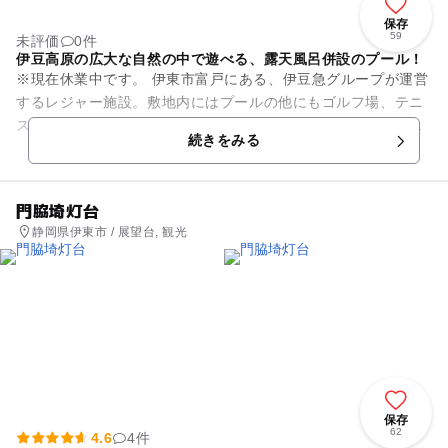
保存
59
未評価
0件
伊豆高原の広大な自然の中で遊べる、露天風呂併設のプール！
※現在休業中です。 伊東市富戸にある、伊豆急グループが運営
するレジャー施設。敷地内にはプールの他にもゴルフ場、テニ
スコートがあります。プールは夏期のみの営業で、スライダー
続きをみる
などの派手な遊具は...
門脇埼灯台
静岡県伊東市 / 展望台, 観光
保存
62
4.6
4件