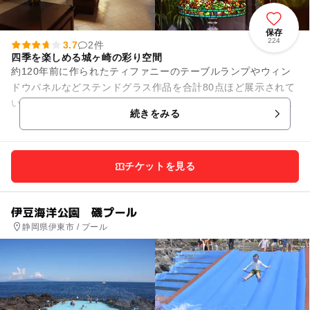
保存
224
3.7
2件
四季を楽しめる城ヶ崎の彩り空間
約120年前に作られたティファニーのテーブルランプやウィン
ドウパネルなどステンドグラス作品を合計80点ほど展示されて
いるミュージアムと、四季折々の花々を鑑賞することがでるフ
続きをみる
ラワーガーデンが楽しめ...
チケットを見る
伊豆海洋公園 磯プール
静岡県伊東市 / プール