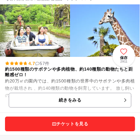
保存
2911
4.7
57件
約1500種類のサボテンや多肉植物、約140種類の動物たちと距
離感ゼロ！
約20万㎡の園内では、約1500種類の世界中のサボテンや多肉植
物が栽培され 、約140種類の動物を飼育しています。 放し飼い
のクジャクやリスザルが園内を自由に歩き、カピバラやカンガ
続きをみる
ルーが暮...
チケットを見る