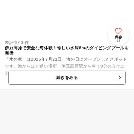
保存
12
未評価
0件
伊豆高原で安全な海体験！珍しい水深8mのダイビングプールを
完備
「水の家」は2025年7月21日、海の日にオープンしたスポット
です。海からほど近い場所、伊豆高原駅から車で9分の立地に
あり、豊かな自然の中にプールやかけ流しの天然温泉天然温
続きをみる
泉、サウナを備えていま...