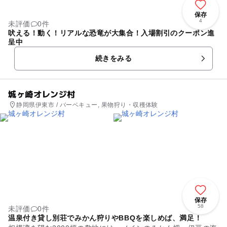
保存
4
未評価
0件
吠える！動く！リアルな恐竜が大集合！入場割引のクーポン進
呈中
続きをみる
城ヶ崎オレンジ村
静岡県伊東市 / バーベキュー, 果物狩り・収穫体験
保存
58
未評価
0件
温泉付き貸し別荘でみかん狩りやBBQを楽しめば、満足！