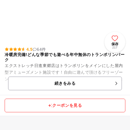
保存
217
4.5
64件
冷暖房完備!どんな季節でも遊べる年中無休のトランポリンパー
ク
エクストレッチ日進東郷店はトランポリンをメインにした屋内
型アミューズメント施設です！自由に遊んで頂けるフリーゾー
ンと、ご家族・お仲間同士で占有できるプライベートゾーンを
続きをみる
用意。トランポリンをはじめ...
クーポンを見る