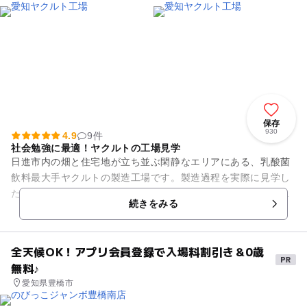
保存
930
4.9
9件
社会勉強に最適！ヤクルトの工場見学
日進市内の畑と住宅地が立ち並ぶ閑静なエリアにある、乳酸菌
飲料最大手ヤクルトの製造工場です。製造過程を実際に見学し
たりビデオ見たりしながら、大人気の「ヤクルト」について学
続きをみる
ぶことができます。工場見学...
全天候OK！アプリ会員登録で入場料割引き＆0歳
無料♪
愛知県豊橋市