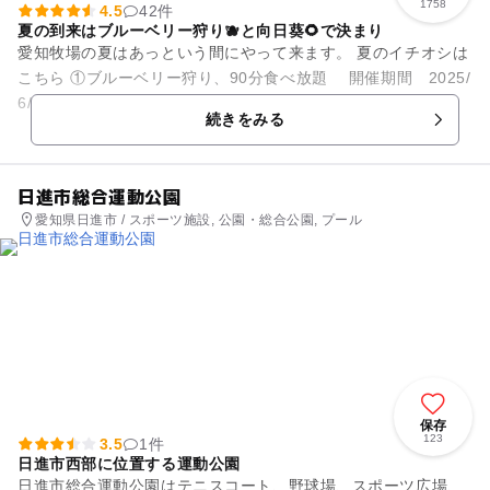
1758
4.5
42件
夏の到来はブルーベリー狩り🫐と向日葵🌻で決まり
愛知牧場の夏はあっという間にやって来ます。 夏のイチオシは
こちら ①ブルーベリー狩り、90分食べ放題 開催期間 2025/
6/14～8月中旬 料金 大人（中学生以上）…2,0...
続きをみる
日進市総合運動公園
愛知県日進市 / スポーツ施設, 公園・総合公園, プール
保存
123
3.5
1件
日進市西部に位置する運動公園
日進市総合運動公園はテニスコート、野球場、スポーツ広場、