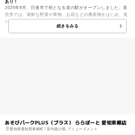
あり！
2025年8月、日進市で初となる道の駅がオープンしました。直
売所では、新鮮な野菜や果物、お花などの農産物をはじめ、道
の駅限定の商品、愛知県土産などを幅広く販売。飲食店やカフ
続きをみる
ェ、観光情報発信コーナ...
あそびパークPLUS（プラス） ららぽーと 愛知東郷店
愛知県愛知郡東郷町 / 室内遊び場, アミューズメント