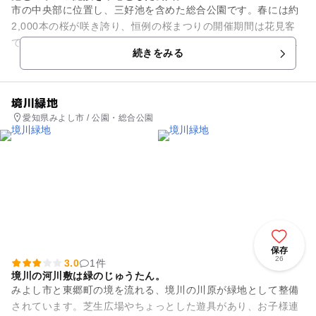
市の中央部に位置し、三好池を含めた総合公園です。春には約
2,000本の桜が咲き誇り、恒例の桜まつりの開催期間は花見客
で賑わいます。また公園内には、総合体育館をはじめ、テニス
続きをみる
コートなどのスポーツ施...
境川緑地
愛知県みよし市 / 公園・総合公園
保存
26
3.0
1件
境川の河川敷は緑のじゅうたん。
みよし市と東郷町の境を流れる、境川の川原が緑地として整備
されています。芝生広場やちょっとした遊具があり、お子様連