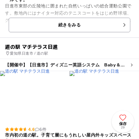
日進市東部の丘陵地に囲まれた自然いっぱいの総合運動公園で
す。敷地内にはナイター対応のテニスコートをはじめ野球場、
グラウンド、キャンプ場（夏季のみ）などのスポーツ施設が充
続きをみる
実しています。 夏の...
道の駅 マチテラス日進
愛知県日進市 / 道の駅
【開催中】【日進市】ディズニー英語システム Baby＆
Mamaぬくもりサロン
保存
29
4.6
6件
市内初の道の駅。子育て層にもうれしい屋内外キッズスペース