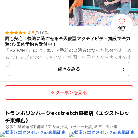
保存
2728
4.5
10件
雨も安心！快適に過ごせる全天候型アクティビティ施設で全力
遊び♪団体予約も受付中！
『VS PARK』はバラエティ番組の出演者になった気分で楽しめ
る はしゃげる“おもしろアソビ”空間！✨ 子どもから大人まで楽
しめる、遊んでいる人も、見ている人も一緒に盛り上がれる“は
続きをみる
っちゃけア...
クーポンを見る
トランポリンパークexstretch東郷店（エクストレッ
チ東郷店）
愛知県愛知郡東郷町 / 室内遊び場, スポーツ施設, 教室・習い事