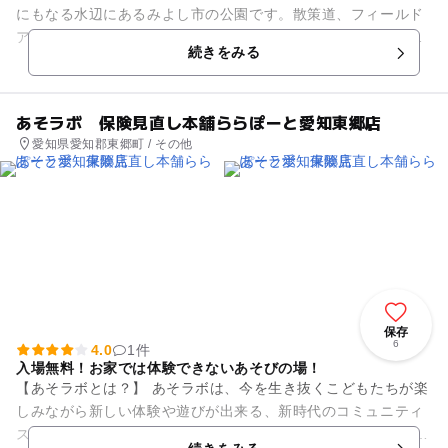
にもなる水辺にあるみよし市の公園です。散策道、フィールド
アスレチックがあり、また、カヌーポロ競技場も整備されてお
続きをみる
り、2004年には世界カヌ...
あそラボ 保険見直し本舗ららぽーと愛知東郷店
愛知県愛知郡東郷町 / その他
保存
6
4.0
1件
入場無料！お家では体験できないあそびの場！
【あそラボとは？】 あそラボは、今を生き抜くこどもたちが楽
しみながら新しい体験や遊びが出来る、新時代のコミュニティ
スペースとなるべくつくられた場所です。 施設内キッズスペー