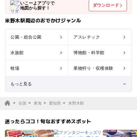
いこーよアプリで
ダウンロード
地図から探す！
米野木駅周辺のおでかけジャンル
公園・総合公園
アスレチック
水族館
博物館・科学館
牧場
果物狩り・収穫体験
もっと見る
室内遊び場
遊園地
全国
東海
愛知県
米野木駅
テーマパーク
動物園
迷ったらココ！旬なおすすめスポット
サファリパーク
植物園・フラワーパー
ク