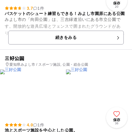
保存
20
3.7
1件
バスケットのシュート練習もできる！みよし市園原にある公園
みよし市の「向田公園」は、三吉緑道沿いにある市立公園で
す。開放的な遊具広場とフェンスで囲まれたグラウンドがあ
り、子ども達にとっては、いろいろな遊び方ができる公園で
続きをみる
す。バスケットゴールがあるので、...
三好公園
愛知県みよし市 / スポーツ施設, 公園・総合公園
保存
36
4.0
1件
池とスポーツ施設を中心とした公園。