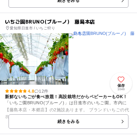
続きをみる
スについては子供と...
いちご園BRUNO(ブルーノ) 藤島本店
愛知県日進市 / いちご狩り
保存
1046
4.8
12件
新鮮ないちごが食べ放題！高設栽培だからベビーカーもOK！
「いちご園BRUNO(ブルーノ)」は日進市のいちご園。市内に
【藤島本店・本郷店】の2施設あります。 ブランドいちごの代
表格「紅ほっぺ」をはじめ、「よつぼし」「すず」など、40分
続きをみる
間のいちご食...