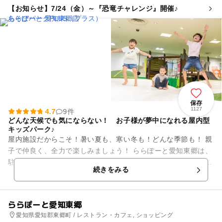
【お知らせ】7/24（金）～『恐竜チャレンジ』開催♪
保存
1127
4.7
9件
どんな天候でも気にならない！ お子様が夢中になれる屋内型
キッズパーク♪
屋内施設だからこそ！暑い夏も、寒い冬も！どんな季節も！ 親
子で仲良く、全力で楽しみましょう！ ららぽーと愛知東郷は、
駐車料金が終日無料となっております◎ 時間を気にせず遊べる
続きをみる
のは、とて...
ららぽーと愛知東郷
愛知県愛知郡東郷町 / レストラン・カフェ, ショッピング