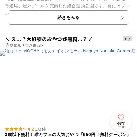
弓道場、屋外プールを完備した総合運動公園です。夏にはプー
ル、秋から春は管理釣り場、通年を通じてBBQが楽しめる施設
続きをみる
です。
＼ え…？大好物のおやつが無料…？／
愛知県名古屋市西区
保存
519
4.2
3件
3歳以下無料！猫カフェの人気おやつ「550円⇒無料クーポン」