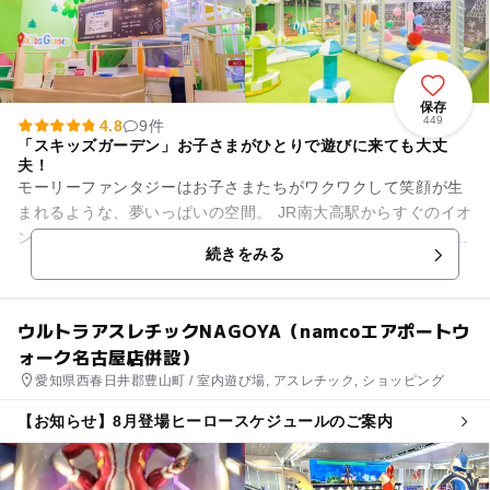
保存
449
4.8
9件
「スキッズガーデン」お子さまがひとりで遊びに来ても大丈
夫！
モーリーファンタジーはお子さまたちがワクワクして笑顔が生
まれるような、夢いっぱいの空間。 JR南大高駅からすぐのイオ
ン大高に出店しています。 ショッピングセンター内の身近な遊
続きをみる
び場で、親も子も...
ウルトラアスレチックNAGOYA（namcoエアポートウ
ォーク名古屋店併設）
愛知県西春日井郡豊山町 / 室内遊び場, アスレチック, ショッピング
【お知らせ】8月登場ヒーロースケジュールのご案内