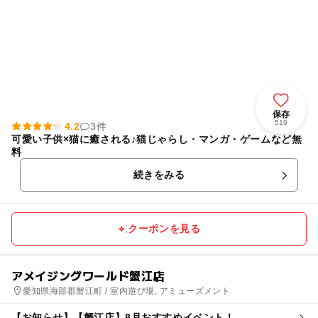
保存
519
4.2
3件
可愛い子供×猫に癒される♪猫じゃらし・マンガ・ゲームなど無
料
続きをみる
クーポンを見る
アメイジングワールド蟹江店
愛知県海部郡蟹江町 / 室内遊び場, アミューズメント
【お知らせ】【蟹江店】8月おすすめイベント！