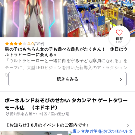
保存
1751
4.0
9件
男の子はもちろん女の子も遊べる遊具がたくさん！ 休日はウ
ルトラヒーローに会える♬
「ウルトラヒーローと一緒に街を守る子ども隊員になれる」を
テーマに、大型LEDビジョンを用いた新導入のアトラクション
など、ウルトラマンと一緒に架空の基地で街を守る訓練あそび
続きをみる
を楽しむことができます。...
ボーネルンドあそびのせかい タカシマヤ ゲートタワー
モール店 （キドキド）
愛知県名古屋市中村区 / 室内遊び場
【お知らせ】8月のイベントのご案内です♪