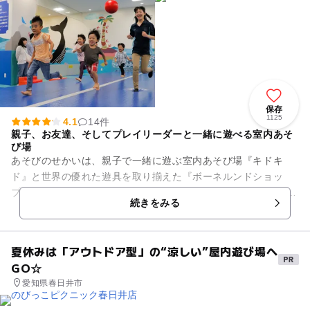
保存
1125
4.1
14件
親子、お友達、そしてプレイリーダーと一緒に遊べる室内あそ
び場
あそびのせかいは、親子で一緒に遊ぶ室内あそび場『キドキ
ド』と世界の優れた遊具を取り揃えた『ボーネルンドショッ
プ』が合体した施設です。 『キドキド』内「アクティブオーシ
続きをみる
ャン」ではからだを動か...
夏休みは「アウトドア型」の“涼しい”屋内遊び場へ
GO☆
愛知県春日井市