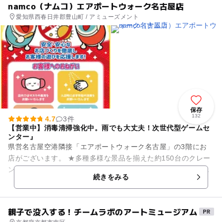
namco（ナムコ）エアポートウォーク名古屋店
愛知県西春日井郡豊山町 / アミューズメント
保存
132
4.7
3件
【営業中】消毒清掃強化中。雨でも大丈夫！次世代型ゲームセ
ンター』
県営名古屋空港隣接「エアポートウォーク名古屋」の3階にお
店がございます。 ★多種多様な景品を揃えた約150台のクレー
ンゲーム、みんなでワイワイ楽しめるアーケードゲームや音楽
続きをみる
ゲーム、親子...
親子で没入する！チームラボのアートミュージアム