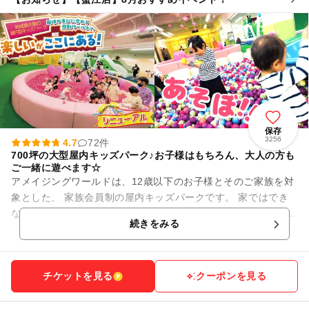
保存
3256
4.7
72件
700坪の大型屋内キッズパーク♪お子様はもちろん、大人の方も
ご一緒に遊べます☆
アメイジングワールドは、12歳以下のお子様とそのご家族を対
象とした、 家族会員制の屋内キッズパークです。 家ではでき
ない大きな遊びを安心・安全にご家族みんなで楽しめる屋内 型
続きをみる
遊戯施設。 ...
チケットを見る
クーポンを見る