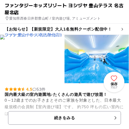
ファンタジーキッズリゾート ヨシヅヤ 豊山テラス 名古
屋北店
愛知県西春日井郡豊山町 / 室内遊び場, アミューズメント
【お知らせ】【新規限定】大人1名無料クーポン配信中！
保存
7517
4.5
53件
国内最大級の室内遊園地♪たくさんの遊具で遊び放題！
0～12歳までのお子さまとそのご家族を対象とした、日本最大
級規模の会員制【室内遊び場】です。 約750 坪もの広い室内に
は、大人も一緒に遊べる滑り台などのふわふわ遊具や、さまざ
続きをみる
まな種類のアニマ...