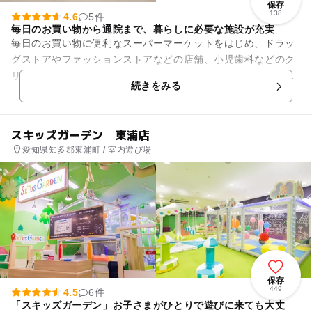
保存
138
4.6
5件
毎日のお買い物から通院まで、暮らしに必要な施設が充実
毎日のお買い物に便利なスーパーマーケットをはじめ、ドラッ
グストアやファッションストアなどの店舗、小児歯科などのク
リニックモールのある暮らしに便利な複合施設です。子どもと
続きをみる
のランチに利用しやすいフー...
スキッズガーデン 東浦店
愛知県知多郡東浦町 / 室内遊び場
保存
449
4.5
6件
「スキッズガーデン」お子さまがひとりで遊びに来ても大丈