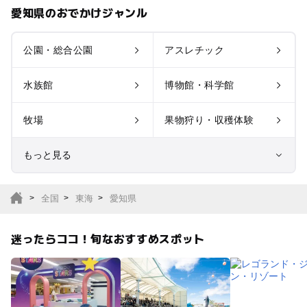
愛知県のおでかけジャンル
公園・総合公園
アスレチック
水族館
博物館・科学館
牧場
果物狩り・収穫体験
もっと見る
室内遊び場
遊園地
全国
東海
愛知県
テーマパーク
動物園
迷ったらココ！旬なおすすめスポット
サファリパーク
植物園・フラワーパー
ク
キャンプ場
バーベキュー