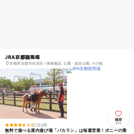
JRA京都競馬場
京都府京都市伏見区 / 体験施設, 公園・総合公園, その他
保存
953
4.5
21件
無料で遊べる屋内遊び場「パカラン」は毎週営業！ポニーの乗