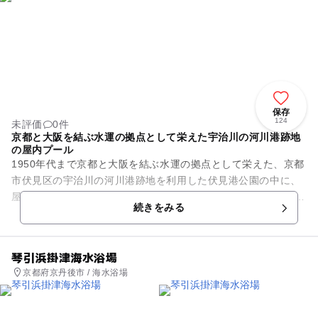
保存
124
未評価
0件
京都と大阪を結ぶ水運の拠点として栄えた宇治川の河川港跡地
の屋内プール
1950年代まで京都と大阪を結ぶ水運の拠点として栄えた、京都
市伏見区の宇治川の河川港跡地を利用した伏見港公園の中に、
屋内プールが設置されています。水深1m～1.2mで8本のコース
続きをみる
が並ぶ25メート...
琴引浜掛津海水浴場
京都府京丹後市 / 海水浴場