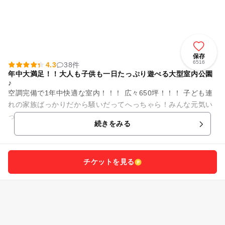
保存
6516
4.3
38件
年中大満足！！大人も子供も一日たっぷり遊べる大型室内公園
♪
空調完備で1年中快適な室内！！！ 広々650坪！！！ 子ども連
れの家族ばっかりだから騒いだってへっちゃら！みんな元気い
っぱいです（*^_^*） 子どもたちの大好きな遊びがい...
続きをみる
チケットを見る