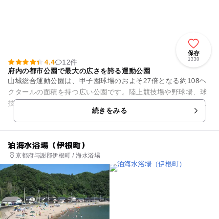
保存
1330
4.4
12件
府内の都市公園で最大の広さを誇る運動公園
山城総合運動公園は、甲子園球場のおよそ27倍となる約108ヘ
クタールの面積を持つ広い公園です。陸上競技場や野球場、球
技場、テニスコート、プールなどの施設が整備された「運動施
続きをみる
設ゾーン」などがありま...
泊海水浴場（伊根町）
京都府与謝郡伊根町 / 海水浴場