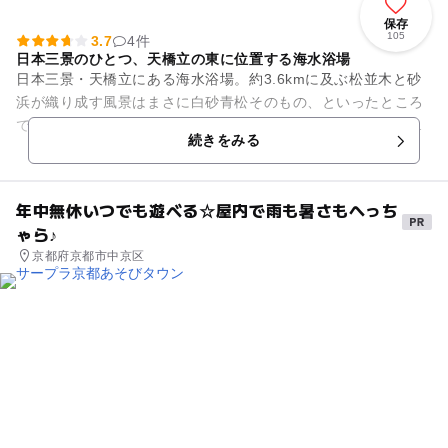
保存
105
3.7
4件
日本三景のひとつ、天橋立の東に位置する海水浴場
日本三景・天橋立にある海水浴場。約3.6kmに及ぶ松並木と砂
浜が織り成す風景はまさに白砂青松そのもの、といったところ
です。周辺には観光スポットもあり、家族連れでにぎわいま
続きをみる
す。 駅からも徒歩...
年中無休いつでも遊べる☆屋内で雨も暑さもへっち
ゃら♪
京都府京都市中京区