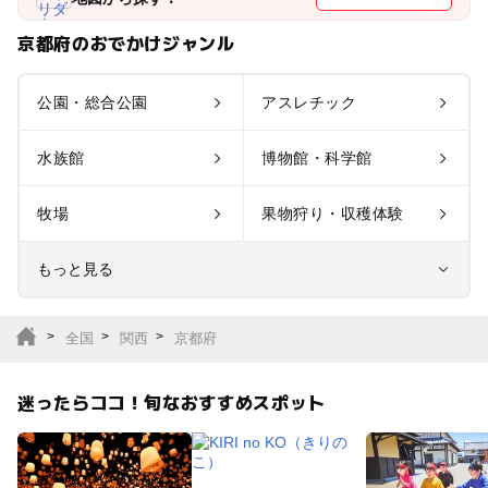
京都府のおでかけジャンル
公園・総合公園
アスレチック
水族館
博物館・科学館
牧場
果物狩り・収穫体験
もっと見る
室内遊び場
遊園地
全国
関西
京都府
テーマパーク
動物園
迷ったらココ！旬なおすすめスポット
サファリパーク
植物園・フラワーパー
ク