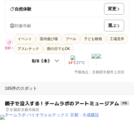
変更
自然体験
選ぶ
対象年齢
イベント
室内遊び場
プール
子ども映画
工場見学
注目！
アスレチック
雨の日でもOK
34°C
27°C
予報地点：京都府京都市上京区
185件のスポット
親子で没入する！チームラボのアートミュージアム
京都府京都市南区