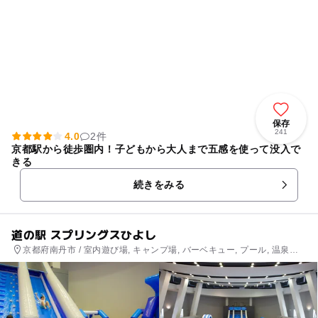
保存
241
4.0
2件
京都駅から徒歩圏内！子どもから大人まで五感を使って没入で
きる
続きをみる
道の駅 スプリングスひよし
京都府南丹市 / 室内遊び場, キャンプ場, バーベキュー, プール, 温泉・
銭湯, 道の駅