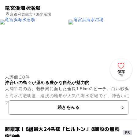
竜宮浜海水浴場
京都府舞鶴市 / 海水浴場
保存
78
未評価
0件
沖合いの島々が望める豊かな自然が魅力的
大浦半島の西、若狭湾に面した全長1.5kmのビーチ。白い砂浜
と海水の透明度、遠浅の地形が人気の海水浴場です。沖合いに
アンジャ島や沖葛島など3つの島を臨み、ほかにはない景観も
続きをみる
また魅力のひとつ。近隣...
超豪華！8組最大24名様「ヒルトン」8施設の無料
宿泊券