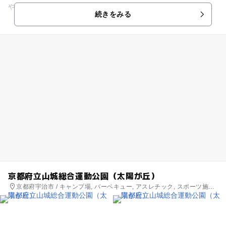
や美術工芸品などの文化財が残されています。子供さんです
続きをみる
と、まず入り口、二王門の...
京都府立山城総合運動公園（太陽が丘）
京都府宇治市 / キャンプ場, バーベキュー, アスレチック, スポーツ施設,
公園・総合公園, プール