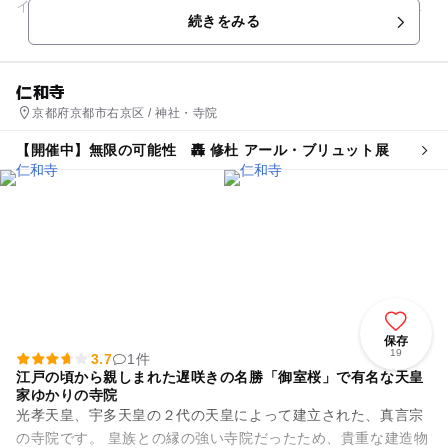
イクは禁止なので、お子様も安心して遊べます。海の家をはじ
続きをみる
め、更衣室、トイレ、シャワ...
仁和寺
京都府京都市右京区 / 神社・寺院
【開催中】無限の可能性 轟 修杜 アール・ブリュット展
保存
19
3.7
1件
江戸の頃から親しまれた遅咲きの名勝「御室桜」で有名な天皇
家ゆかりの寺院
光孝天皇、宇多天皇の２代の天皇によって建立された、真言宗
の寺院です。 皇族との縁の強い寺院だったため、貴重な建造物