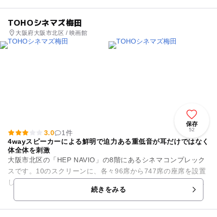
TOHOシネマズ梅田
大阪府大阪市北区 / 映画館
保存
52
3.0
1件
4wayスピーカーによる鮮明で迫力ある重低音が耳だけではなく
体全体を刺激
大阪市北区の「HEP NAVIO」の8階にあるシネマコンプレック
スです。10のスクリーンに、各々96席から747席の座席を設置
しています。最も大きなシアター1には、4wayスピーカーを導
続きをみる
入し、鮮...