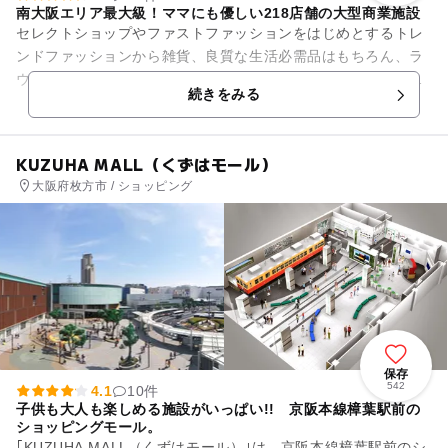
南大阪エリア最大級！ママにも優しい218店舗の大型商業施設
セレクトショップやファストファッションをはじめとするトレ
ンドファッションから雑貨、良質な生活必需品はもちろん、ラ
ウンドワンなどのアミューズメントもあり、コストコ和泉倉庫
続きをみる
店も近接しているので、ご家...
KUZUHA MALL（くずはモール）
大阪府枚方市 / ショッピング
保存
542
4.1
10件
子供も大人も楽しめる施設がいっぱい!! 京阪本線樟葉駅前の
ショッピングモール。
｢KUZUHA MALL（くずはモール）｣は、京阪本線樟葉駅前のシ