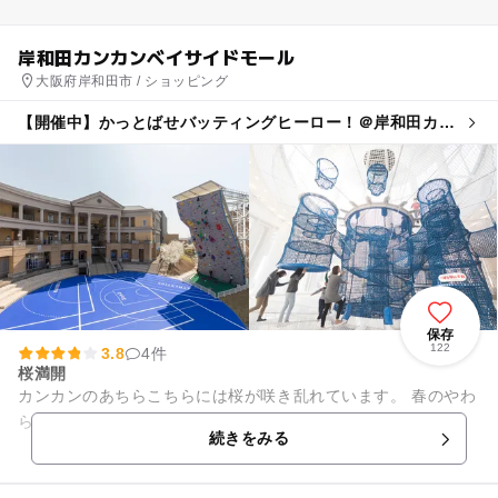
岸和田カンカンベイサイドモール
大阪府岸和田市 / ショッピング
【開催中】かっとばせバッティングヒーロー！＠岸和田カン
カンベイサイドモール
保存
122
3.8
4件
桜満開
カンカンのあちらこちらには桜が咲き乱れています。 春のやわ
らかい風を感じながら気持ちよくお散歩はいかがでしょう。
続きをみる