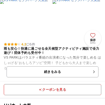
保存
3251
4.2
5件
雨も安心！快適に過ごせる全天候型アクティビティ施設で全力
遊び！団体予約も受付中！
VS PARKはバラエティ番組の出演者になった気分で楽しめる は
しゃげる“おもしろアソビ”空間！ 子どもから大人まで楽しめ
る、遊んでいる人も、見ている人も一緒に盛り上がれる“はっち
続きをみる
ゃけアク...
クーポンを見る
リゾナーレ大阪