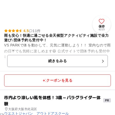
保存
4215
4.5
11件
雨も安心！快適に過ごせる全天候型アクティビティ施設で全力
遊び♪団体予約も受付中！
VS PARKで体を動かして、元気に運動しよう！！ 室内なので雨
の日☔でも気軽に楽しめます😆 公式サイトで団体予約も受付中
⇩ https://bandainamco-am.co.jp/...
続きをみる
クーポンを見る
市内より涼しい風を体感！3歳～パラグライダー体
験
大阪府大阪市此花区