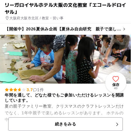
リーガロイヤルホテル大阪の文化教室「エコールドロイ
ヤル」
大阪府大阪市北区 / 教室・習い事
【開催中】2026夏休み企画【夏休み自由研究 親子で楽しむ
将棋教室】
保存
40
3.7
1件
年間を通して、どなた様でもご参加いただけるレッスンを開講
しています。
夏の親子ファミリー教室、クリスマスのクラフトレッスンだけ
でなく、1年中親子で楽しめるレッスンがあります。 ホテルの
中に託児所があるので、ぜひご利用ください。
続きをみる