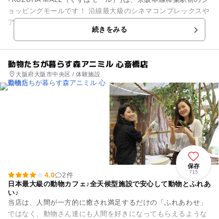
ョッピングモールです！ 沿線最大級のシネマコンプレックスや
アミューズメント施設、大型専門店などを含む約240ショップ
続きをみる
が勢揃...
動物たちが暮らす森アニミル 心斎橋店
大阪府大阪市中央区 / 体験施設
保存
715
4.0
2件
日本最大級の動物カフェ♪全天候型施設で安心して動物とふれあ
い♪
当店は、人間が一方的に癒され満足するだけの「ふれあわせ」
ではなく、動物さん達にも人間を好きになってもらえるような