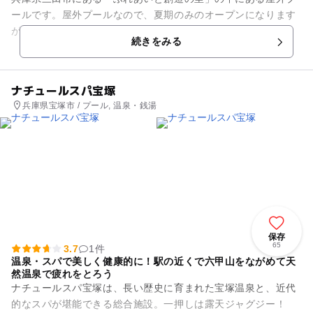
ールです。屋外プールなので、夏期のみのオープンになります
が、大きなプールと幼児用のプールの2種類があり、シーズン
続きをみる
になると多くの人でにぎわい...
ナチュールスパ宝塚
兵庫県宝塚市 / プール, 温泉・銭湯
保存
65
3.7
1件
温泉・スパで美しく健康的に！駅の近くで六甲山をながめて天
然温泉で疲れをとろう
ナチュールスパ宝塚は、長い歴史に育まれた宝塚温泉と、近代
的なスパが堪能できる総合施設。一押しは露天ジャグジー！