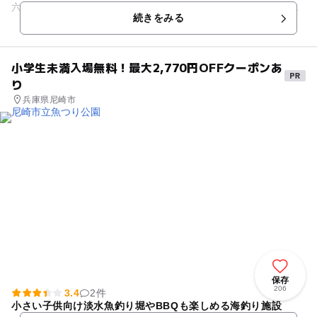
六甲山・六庫川・宝塚の街並みを見下ろして、のんびり開放感
続きをみる
を味わえます。このほか、2...
小学生未満入場無料！最大2,770円OFFクーポンあ
り
兵庫県尼崎市
保存
206
3.4
2件
小さい子供向け淡水魚釣り堀やBBQも楽しめる海釣り施設