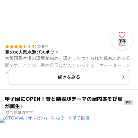
保存
3315
4.4
26件
夏の大人気水遊びスポット！
大阪国際空港の環境整備の一環としてつくられた緑あふれる公
園です。ここの一番の目玉はなんといっても「ウォーターラン
ド」。総面積約10,000平方メートルの水遊びひろばで一度に20
続きをみる
00人が遊べる広さ...
甲子園にOPEN！音と楽器がテーマの屋内あそび場
が誕生♪
兵庫県西宮市