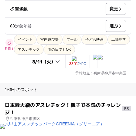
変更
宝塚線
選ぶ
対象年齢
イベント
室内遊び場
プール
子ども映画
工場見学
注目！
アスレチック
雨の日でもOK
33°C
24°C
予報地点：兵庫県神戸市中央区
166件のスポット
日本最大級のアスレチック！親子で本気のチャレン
ジ！
兵庫県神戸市灘区