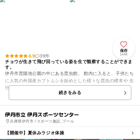
保存
1448
4.9
39件
チョウが生きて飛び回っている姿を生で観察することができま
す。
伊丹市昆陽池公園の中にある昆虫館。 館内に入ると、子供たち
に人気の外国産カブトムシを始めとした様々な昆虫の標本や 生
態展示のほか、大きな（200倍）のミツバチの模型が出迎えて
続きをみる
くれます。 ...
伊丹市立 伊丹スポーツセンター
兵庫県伊丹市 / スポーツ施設, プール
【開催中】夏休みラジオ体操