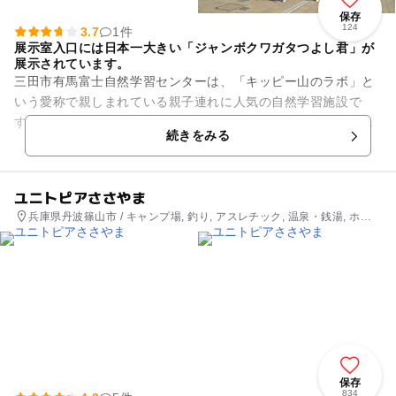
保存
124
3.7
1件
展示室入口には日本一大きい「ジャンボクワガタつよし君」が
展示されています。
三田市有馬富士自然学習センターは、「キッピー山のラボ」と
いう愛称で親しまれている親子連れに人気の自然学習施設で
す。館内にある展示品を自由に触ることができる「ハンズ・オ
続きをみる
ン」の手法を採用しており、楽...
ユニトピアささやま
兵庫県丹波篠山市 / キャンプ場, 釣り, アスレチック, 温泉・銭湯, ホテ
ル・旅館
保存
834