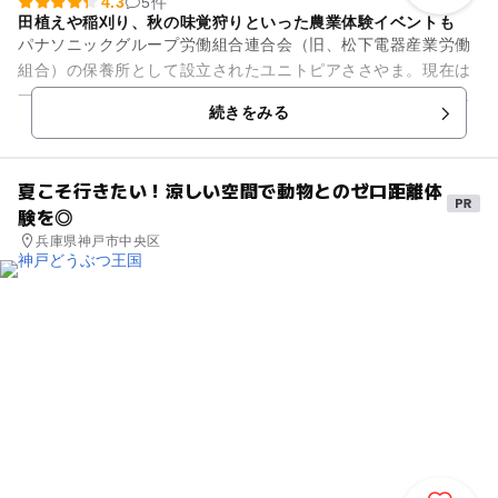
4.3
5件
田植えや稲刈り、秋の味覚狩りといった農業体験イベントも
パナソニックグループ労働組合連合会（旧、松下電器産業労働
組合）の保養所として設立されたユニトピアささやま。現在は
一般の人も気軽に利用できる癒しの施設として人気を集めてい
続きをみる
ます。丹波篠山の大自然のな...
夏こそ行きたい！涼しい空間で動物とのゼロ距離体
験を◎
兵庫県神戸市中央区