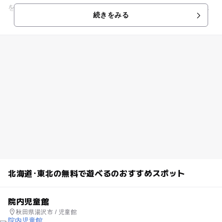
を、有名無名にかかわらず全国から集めて保存しています。館
続きをみる
内には、常設展か企画展...
北海道･東北の無料で遊べるのおすすめスポット
院内児童館
秋田県湯沢市 / 児童館