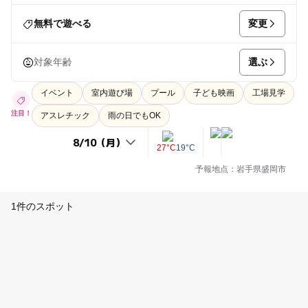
変更
無料で遊べる
選ぶ
対象年齢
イベント
室内遊び場
プール
子ども映画
工場見学
注目！
アスレチック
雨の日でもOK
27°C
19°C
予報地点：岩手県盛岡市
1件のスポット