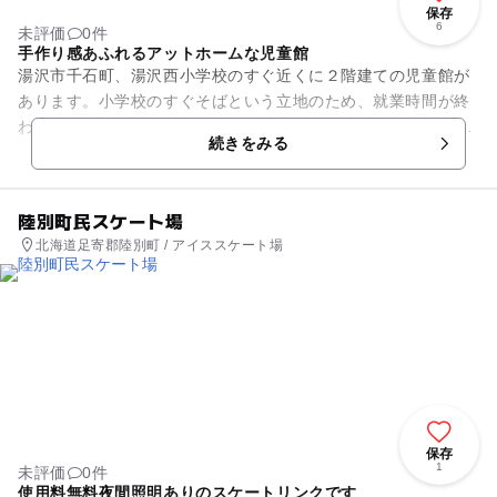
保存
6
未評価
0件
手作り感あふれるアットホームな児童館
湯沢市千石町、湯沢西小学校のすぐ近くに２階建ての児童館が
あります。小学校のすぐそばという立地のため、就業時間が終
わると、小学校1年生～3年生の子どもたちが続々と児童館にや
続きをみる
ってきます。夏休みなどの...
陸別町民スケート場
北海道足寄郡陸別町 / アイススケート場
保存
1
未評価
0件
使用料無料夜間照明ありのスケートリンクです