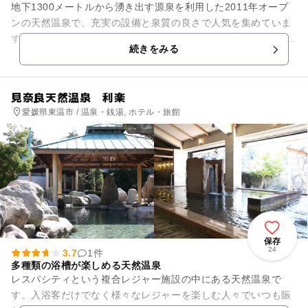
地下1300メートルから湧き出す源泉を利用した2011年オープ
ンの天然温泉で、充実の設備と泉質の良さで人気を集めていま
す。 瓶風呂、寝湯、電気風呂付大浴槽、炭酸浴、ジェットバ
続きをみる
ス、サウナ、水風呂...
見奈良天然温泉 利楽
愛媛県東温市 / 温泉・銭湯, ホテル・旅館
保存
24
3.7
1件
多種類の浴槽が楽しめる天然温泉
レスパシティという複合レジャー施設の中にある天然温泉で
す。入浴客だけでなく様々なレジャーを楽しむ人々でいつも賑