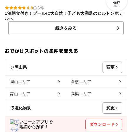
保存
323
4.8
6件
1泊朝食付き！プールに大自然！子ども大満足のヒルトンホテ
ルへ
続きをみる
おでかけスポットの条件を変える
変更
岡山県
岡山エリア
倉敷エリア
蒜山エリア
高梁エリア
変更
塩化物泉
いこーよアプリで
ダウンロード
地図から探す！