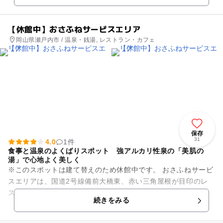
【休館中】おさふねサービスエリア
岡山県瀬戸内市 / 温泉・銭湯, レストラン・カフェ
保存
31
4.0
1件
食事と温泉のよくばりスポット 強アルカリ性泉の「美肌の
湯」で心地よく美しく
※このスポットは建て替えのため休館中です。 おさふねサービ
スエリアは、国道2号線備前大橋東、赤い三角屋根が目印のレ
ストランと温泉の複合施設です。無料駐車場は150台、大型駐
続きをみる
車場も完備してい...