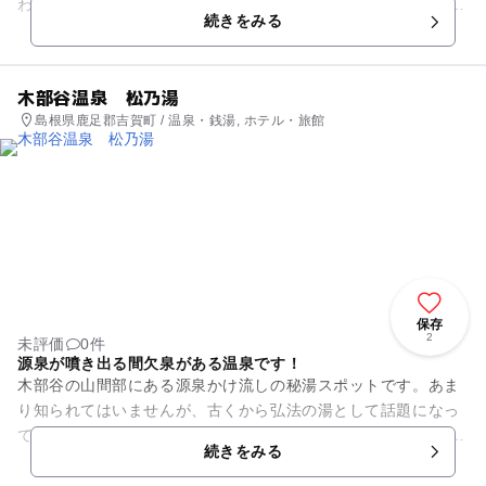
わっています。 大浴場には、内風呂・圧注風呂・西日本最大級
続きをみる
の野天大浴槽（岩・滝風呂...
木部谷温泉 松乃湯
島根県鹿足郡吉賀町 / 温泉・銭湯, ホテル・旅館
保存
2
未評価
0件
源泉が噴き出る間欠泉がある温泉です！
木部谷の山間部にある源泉かけ流しの秘湯スポットです。あま
り知られてはいませんが、古くから弘法の湯として話題になっ
ている温泉のひとつです。 ここの温泉は全国でも珍しい間欠泉
続きをみる
が見物できるのが魅力の...