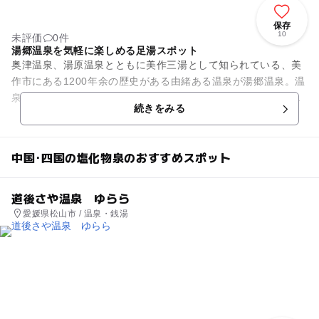
保存
10
未評価
0件
湯郷温泉を気軽に楽しめる足湯スポット
奥津温泉、湯原温泉とともに美作三湯として知られている、美
作市にある1200年余の歴史がある由緒ある温泉が湯郷温泉。温
泉街には多くの旅館が立ち並び、多くの観光客が訪れる場所で
続きをみる
す。 この温泉を気軽...
中国･四国の塩化物泉のおすすめスポット
道後さや温泉 ゆらら
愛媛県松山市 / 温泉・銭湯