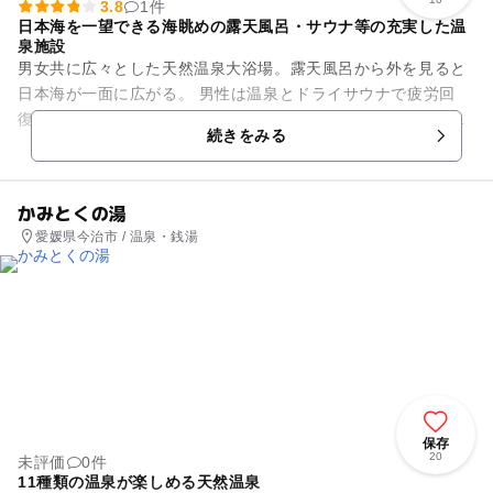
3.8
1件
日本海を一望できる海眺めの露天風呂・サウナ等の充実した温
泉施設
男女共に広々とした天然温泉大浴場。露天風呂から外を見ると
日本海が一面に広がる。 男性は温泉とドライサウナで疲労回
復。女性はミストサウナ・ナノバブルバスで美容に嬉しい。山
続きをみる
陰初の韓国式低温サウナ【...
かみとくの湯
愛媛県今治市 / 温泉・銭湯
保存
20
未評価
0件
11種類の温泉が楽しめる天然温泉