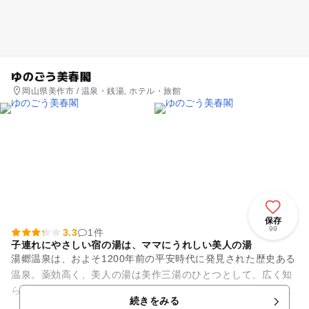
ゆのごう美春閣
岡山県美作市 / 温泉・銭湯, ホテル・旅館
保存
99
3.3
1件
子連れにやさしい宿の湯は、ママにうれしい美人の湯
湯郷温泉は、およそ1200年前の平安時代に発見された歴史ある
温泉。薬効高く、美人の湯は美作三湯のひとつとして、広く知
られてきました。「ゆのごう美春閣」は、湯郷温泉きっての充
続きをみる
実したお風呂が自慢。広...