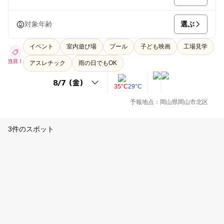
選ぶ
対象年齢
イベント
室内遊び場
プール
子ども映画
工場見学
注目！
アスレチック
雨の日でもOK
35°C
29°C
予報地点：岡山県岡山市北区
3件のスポット