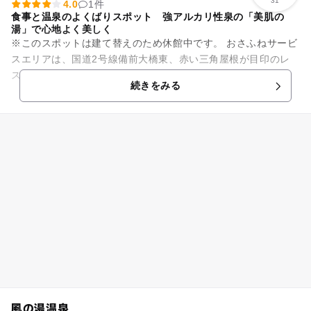
31
4.0
1件
食事と温泉のよくばりスポット 強アルカリ性泉の「美肌の
湯」で心地よく美しく
※このスポットは建て替えのため休館中です。 おさふねサービ
スエリアは、国道2号線備前大橋東、赤い三角屋根が目印のレ
ストランと温泉の複合施設です。無料駐車場は150台、大型駐
続きをみる
車場も完備してい...
風の湯温泉