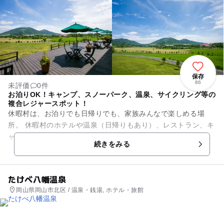
保存
86
未評価
0件
お泊りOK！キャンプ、スノーパーク、温泉、サイクリング等の
複合レジャースポット！
休暇村は、お泊りでも日帰りでも、家族みんなで楽しめる場
所。 休暇村のホテルや温泉（日帰りもあり）、レストラン、キ
ャンプ場、テニスコート、芝生広場、キッズスノーパーク、ウ
続きをみる
ォーキングコースなどの施...
たけべ八幡温泉
岡山県岡山市北区 / 温泉・銭湯, ホテル・旅館