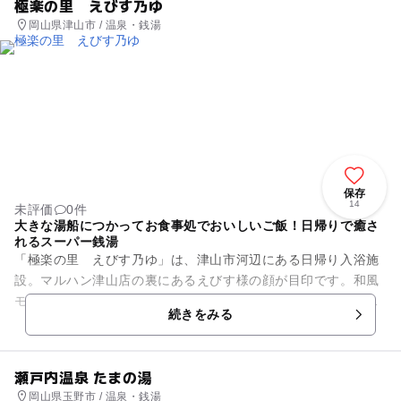
極楽の里 えびす乃ゆ
岡山県津山市 / 温泉・銭湯
保存
14
未評価
0件
大きな湯船につかってお食事処でおいしいご飯！日帰りで癒さ
れるスーパー銭湯
「極楽の里 えびす乃ゆ」は、津山市河辺にある日帰り入浴施
設。マルハン津山店の裏にあるえびす様の顔が目印です。和風
モダンテイストのおしゃれな外観、白と茶を基調とした建物
続きをみる
に、露天風呂・壺湯・漢方薬湯...
瀬戸内温泉 たまの湯
岡山県玉野市 / 温泉・銭湯