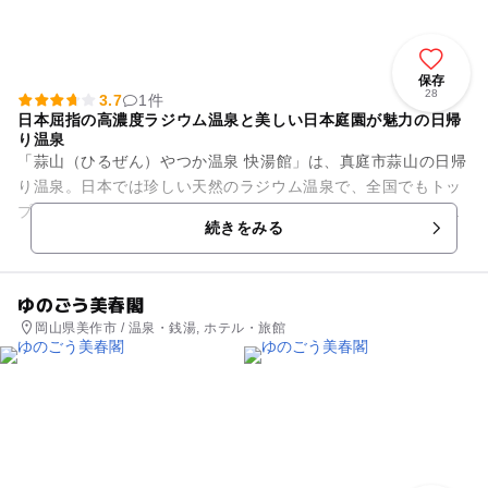
保存
28
3.7
1件
日本屈指の高濃度ラジウム温泉と美しい日本庭園が魅力の日帰
り温泉
「蒜山（ひるぜん）やつか温泉 快湯館」は、真庭市蒜山の日帰
り温泉。日本では珍しい天然のラジウム温泉で、全国でもトッ
プクラスの泉質を誇ります。貴重な療養泉として老化防止など
続きをみる
に効果があり、体の内側か...
ゆのごう美春閣
岡山県美作市 / 温泉・銭湯, ホテル・旅館