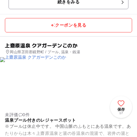
続きをみる
設となっていて、流...
クーポンを見る
上齋原温泉 クアガーデンこのか
岡山県苫田郡鏡野町 / プール, 温泉・銭湯
保存
17
未評価
0件
温泉プール付きのレジャースポット
※プールは休止中です。 中国山脈のふもとにある温泉です。あ
たりからは木々上齋原温泉と湯の谷温泉の混湯で、岩井の湯と