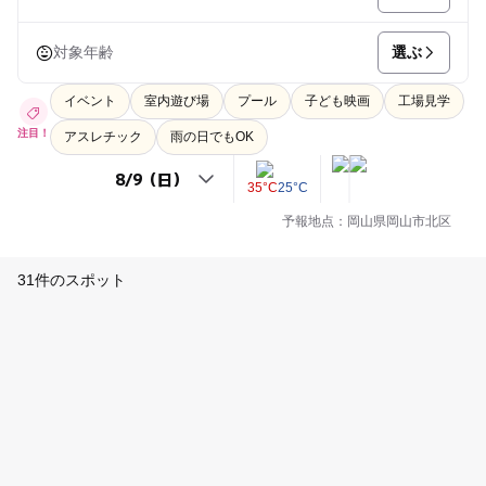
選ぶ
対象年齢
イベント
室内遊び場
プール
子ども映画
工場見学
注目！
アスレチック
雨の日でもOK
35°C
25°C
予報地点：岡山県岡山市北区
31件のスポット