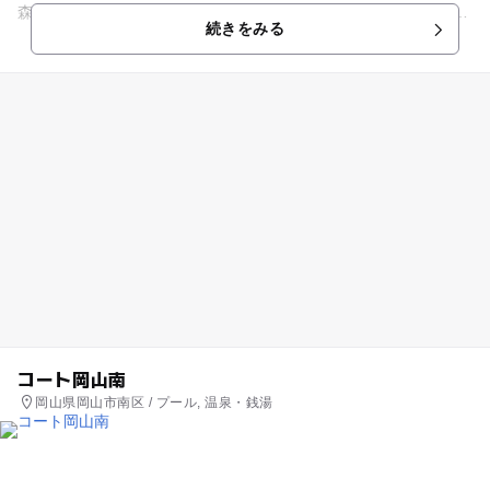
森の湯が楽しめます。 森の湯の眺望展望台、岩井の湯の岩井滝
続きをみる
をイメージ...
コート岡山南
岡山県岡山市南区 / プール, 温泉・銭湯