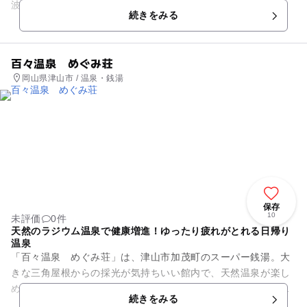
波地区は「にほんの里100選」にも選ばれた、自然豊かな山里
続きをみる
で、田舎時間を...
百々温泉 めぐみ荘
岡山県津山市 / 温泉・銭湯
保存
10
未評価
0件
天然のラジウム温泉で健康増進！ゆったり疲れがとれる日帰り
温泉
「百々温泉 めぐみ荘」は、津山市加茂町のスーパー銭湯。大
きな三角屋根からの採光が気持ちいい館内で、天然温泉が楽し
めます。ただでさえリーズナブルなのですが、特に市内住民に
続きをみる
は割引があり気軽に利用でき...