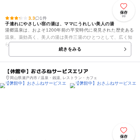
保存
99
3.3
1件
子連れにやさしい宿の湯は、ママにうれしい美人の湯
湯郷温泉は、およそ1200年前の平安時代に発見された歴史ある
温泉。薬効高く、美人の湯は美作三湯のひとつとして、広く知
られてきました。「ゆのごう美春閣」は、湯郷温泉きっての充
続きをみる
実したお風呂が自慢。広...
【休館中】おさふねサービスエリア
岡山県瀬戸内市 / 温泉・銭湯, レストラン・カフェ
保存