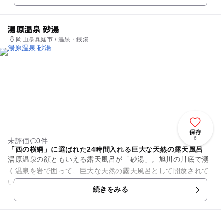
湯原温泉 砂湯
岡山県真庭市 / 温泉・銭湯
保存
6
未評価
0件
「西の横綱」に選ばれた24時間入れる巨大な天然の露天風呂
湯原温泉の顔ともいえる露天風呂が「砂湯」。旭川の川底で湧
く温泉を岩で囲って、巨大な天然の露天風呂として開放されて
いるものです。川底の砂を噴き上げながら湯が湧出しているこ
続きをみる
とから「砂噴き湯」または「...