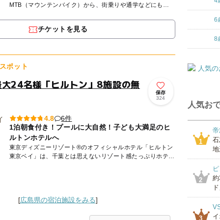
4
MTB（マウンテンバイク）から、街乗りや通学などにも人
気のクロスバイク（ロードバイクとマウンテンバイクの融合
6
車両）まで、...
チケットを見る
8
スポット
最大24名様「ヒルトン」8施設の無
保存
324
人気おで
6件
4.8
1泊朝食付き！プールに大自然！子ども大満足のヒ
帝
ルトンホテルへ
石
1
東京ディズニーリゾート®のオフィシャルホテル「ヒルトン
地
東京ベイ」は、千葉とは思えないリゾート感たっぷりホテル
です♪ パークに隣接しているので、お泊りディズニーでの利
ピ
用し...
約
2
ド」
[
広島県の宿泊施設をみる
]
V
イ
3