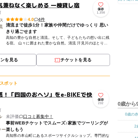
気兼ねなく楽しめる 一棟貸し宿
保存
町
1,356
4件
4.0
清流まで徒歩1分！家族や仲間だけでゆっくり 思い
きり過ごせます
高知の豊かな自然と清流。そして、子どもたちの想い出に残
る宿。 山々に囲まれた豊かな自然。清流 汗見川のほとり。
広いリビングに、子どもたちが大好きなブランコと２階へと
つな...
ポンを見る
チケットを見る
スポット
！「四国のおヘソ」をe-BIKEで快
保存
0歳から
232
町
0歳の
未評価
口コミ募集中！
事前WEBチケットでスムーズ♪家族でツーリングが
2
楽しもう
高知県の本山町にあるスポーツサイクルショップ。専門的な