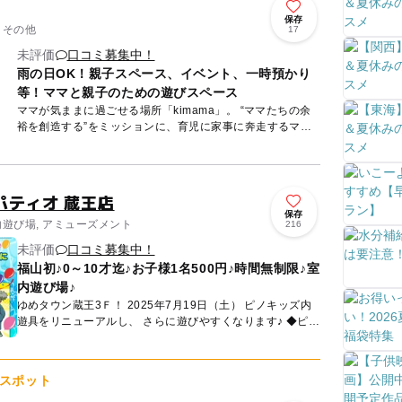
保存
 その他
17
未評価
口コミ募集中！
雨の日OK！親子スペース、イベント、一時預かり
等！ママと親子のための遊びスペース
ママが気ままに過ごせる場所「kimama」。 “ママたちの余
裕を創造する”をミッションに、育児に家事に奔走するママ
をたちを応援します。 2023年3月 広島段原ショッピン...
パティオ 蔵王店
保存
内遊び場, アミューズメント
216
未評価
口コミ募集中！
福山初♪0～10才迄♪お子様1名500円♪時間無制限♪室
内遊び場♪
ゆめタウン蔵王3Ｆ！ 2025年7月19日（土） ピノキッズ内
遊具をリニューアルし、 さらに遊びやすくなります♪ ◆ピノ
ッキースパティオ蔵王店(ゲームコーナー...
スポット