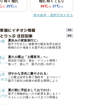
り 時々 晴れ
晴れ 時々 くもり
℃
25℃
35℃
27℃
[-1]
[-2]
[-1]
[-1]
降水確率・週間天気を見る
け家族にイチオシ情報
とりっぷ 注目記事
夏休みの家族旅行に♪
親子で行きたい倉敷市の観光名所を紹介
映画のロケ地巡り＆親子向けの体験充実
夏の土曜は「土曜夜市」へ♪
商店街で縁日・屋台・イベント満喫！
食べて、遊んで、親子の思い出作り
涼やかな音色に癒やされる♪
この夏は浴衣を着て風鈴市・まつりへ！
親子で絵付け体験や絶景を満喫しよう
夏の朝に早起きしておでかけ♪
親子で神秘的なハスの絶景を楽しもう！
スイレンとの違い＆ハスまつり情報も