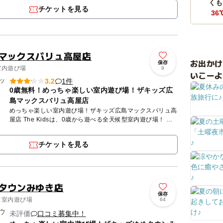
くも
チケットを見る
36
島マックスバリュ高屋店
お出か
保存
室内遊び場
9
いこーよ
1件
3.2
0歳無料！めっちゃ楽しい室内遊び場！ザキッズ広
島マックスバリュ高屋店
めっちゃ楽しい室内遊び場！ザキッズ広島マックスバリュ高
屋店 The Kidsは、0歳から遊べる全天候型室内遊び場！ ビ
タミンカラーで彩られた施設内には、幼児から小学生の子...
チケットを見る
めタウンみゆき店
保存
/ 室内遊び場
64
未評価
口コミ募集中！