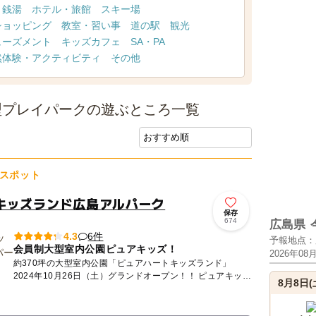
・銭湯
ホテル・旅館
スキー場
ショッピング
教室・習い事
道の駅
観光
ューズメント
キッズカフェ
SA・PA
然体験・アクティビティ
その他
型プレイパークの遊ぶところ一覧
スポット
キッズランド広島アルパーク
保存
674
広島県
6件
4.3
予報地点：
会員制大型室内公園ピュアキッズ！
2026年08
約370坪の大型室内公園「ピュアハートキッズランド」
2024年10月26日（土）グランドオープン！！ ピュアキッズ
8月8日(
は完全会員制の大型室内公園です。店内にはとても広い...