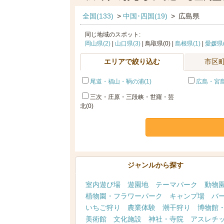
全国(133)
>
中国･四国(19)
>
広島県
同じ地域のスポット:
岡山県(2)
|
山口県(3)
| 鳥取県(0) |
島根県(1)
|
愛媛県(
エリアで絞り込む
市区
尾道・福山・鞆の浦(1)
広島・宮島
三次・庄原・三段峡・世羅・芸
北(0)
ジャンルから探す
室内遊び場
遊園地
テーマパーク
動物
植物園・フラワーパーク
キャンプ場
バ
いちご狩り
農業体験
潮干狩り
博物館
美術館
文化施設
神社・寺院
アスレチ