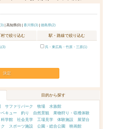
3)
| 高知県(0) |
香川県(3)
|
徳島県(2)
町村で絞り込む
駅・路線で絞り込む
(3)
呉・東広島・竹原・三原(1)
決定
目的から探す
園
サファリパーク
牧場
水族館
ーベキュー
釣り
自然景観
果物狩り・収穫体験
・科学館
社会見学
工場見学
体験施設
展望台
ック
スポーツ施設
公園・総合公園
映画館