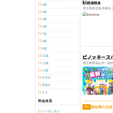
kimama
3歳
広島県広島市南区 /
4歳
5歳
6歳
7歳
8歳
9歳
ピノッキース
10歳
広島県福山市 / 室
11歳
12歳
中学生
高校生
大人
料金体系
高知県の注目
PR
クーポンあり