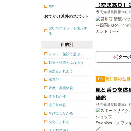
【空きあり】
無料
高知県長岡郡本山
おでかけ以外のスポット
習い事スポットも表示す
る
目的別
レジャー施設で遊ぶ
クー
動物・植物とふれあう
自然とふれあう
高知県の注目
PR
水遊び
風と香りを体感
収穫・農業体験
適旅
体を動かす
高知県長岡郡本山
非日常体験
学びにつながる
文化にふれる
大人数で遊ぶ