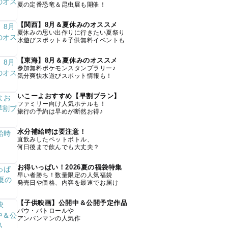
夏の定番恐竜＆昆虫展も開催！
【関西】8月＆夏休みのオススメ
夏休みの思い出作りに行きたい夏祭り
水遊びスポット＆子供無料イベントも
【東海】8月＆夏休みのオススメ
参加無料ポケモンスタンプラリー♪
気分爽快水遊びスポット情報も！
いこーよおすすめ【早割プラン】
ファミリー向け人気ホテルも！
旅行の予約は早めが断然お得♪
水分補給時は要注意！
直飲みしたペットボトル、
何日後まで飲んでも大丈夫？
お得いっぱい！2026夏の福袋特集
早い者勝ち！数量限定の人気福袋
発売日や価格、内容を最速でお届け
【子供映画】公開中＆公開予定作品
パウ・パトロールや
アンパンマンの人気作