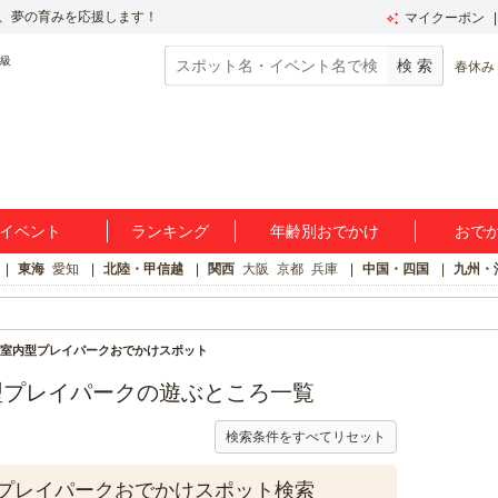
、夢の育みを応援します！
マイクーポン
春休み
イベント
ランキング
年齢別おでかけ
おで
東海
愛知
北陸・甲信越
関西
大阪
京都
兵庫
中国・四国
九州・
室内型プレイパークおでかけスポット
型プレイパークの遊ぶところ一覧
検索条件をすべてリセット
プレイパークおでかけスポット検索