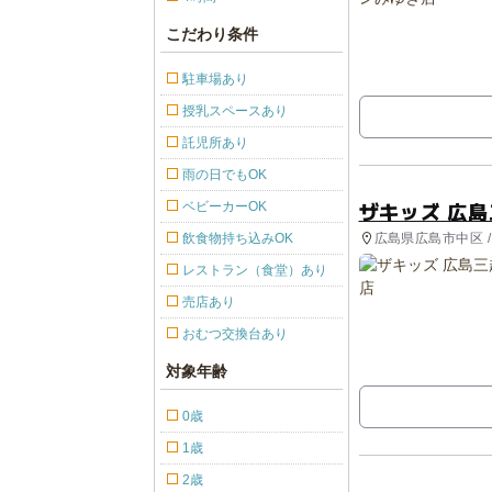
こだわり条件
駐車場あり
授乳スペースあり
託児所あり
雨の日でもOK
ザキッズ 広
ベビーカーOK
広島県広島市中区 
飲食物持ち込みOK
レストラン（食堂）あり
売店あり
おむつ交換台あり
対象年齢
0歳
1歳
2歳