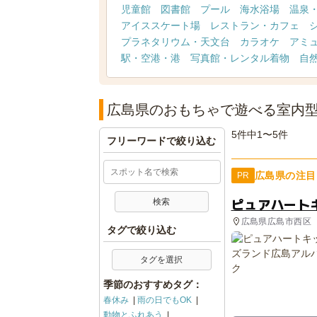
児童館
図書館
プール
海水浴場
温泉
アイススケート場
レストラン・カフェ
プラネタリウム・天文台
カラオケ
アミ
駅・空港・港
写真館・レンタル着物
自
広島県のおもちゃで遊べる室内
5件中1〜5件
フリーワードで絞り込む
広島県の注目
PR
ピュアハート
広島県広島市西区
タグで絞り込む
タグを選択
季節のおすすめタグ：
春休み
雨の日でもOK
動物とふれあう