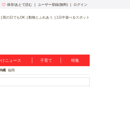
保存/あとで読む
ユーザー登録(無料)
ログイン
雨の日でもOK
動物とふれあう
1日中遊べるスポット
かけニュース
子育て
特集
沖縄
福岡