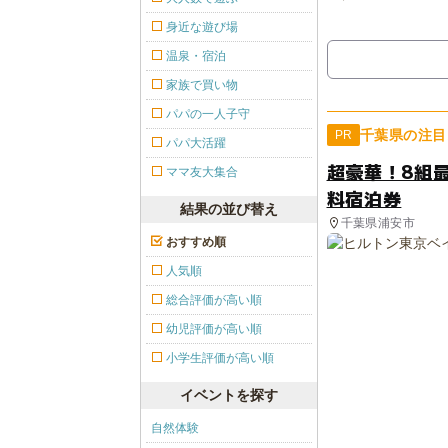
身近な遊び場
温泉・宿泊
家族で買い物
パパの一人子守
千葉県の注目
PR
パパ大活躍
超豪華！8組
ママ友大集合
料宿泊券
結果の並び替え
千葉県浦安市
おすすめ順
人気順
総合評価が高い順
幼児評価が高い順
小学生評価が高い順
イベントを探す
自然体験