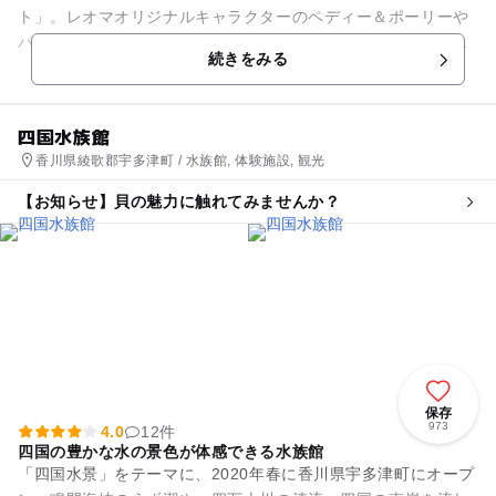
ト」。レオマオリジナルキャラクターのペディー＆ポーリーや
パフォーマーが出演のファンタスティックパレードは必見で
続きをみる
す！ 3Dプロジェクション...
四国水族館
香川県綾歌郡宇多津町 / 水族館, 体験施設, 観光
【お知らせ】貝の魅力に触れてみませんか？
保存
973
4.0
12件
四国の豊かな水の景色が体感できる水族館
「四国水景」をテーマに、2020年春に香川県宇多津町にオープ