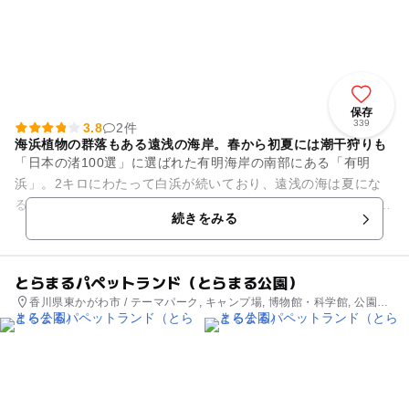
保存
339
3.8
2件
海浜植物の群落もある遠浅の海岸。春から初夏には潮干狩りも
「日本の渚100選」に選ばれた有明海岸の南部にある「有明
浜」。2キロにわたって白浜が続いており、遠浅の海は夏にな
ると親子連れの海水浴客でにぎわいます。 有明浜は瀬戸内海国
続きをみる
立公園内に位置し、...
とらまるパペットランド（とらまる公園）
香川県東かがわ市 / テーマパーク, キャンプ場, 博物館・科学館, 公園・
総合公園