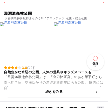
満濃池森林公園
香川県仲多度郡まんのう町 / アスレチック, 公園・総合公園
保存
241
3.8
2件
自然豊かな水辺の公園。人気の遊具やキッズスペースも
「県営満濃池森林公園」は、「金刀比羅宮」のある琴平町から
南へ約７㎞、空海ゆかりの満濃池西南岸にある公園。 園内には
自然と親しめる遊歩道をはじめ、大きな芝生が広がる芝生広場
続きをみる
と第1運動広場、駐...