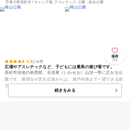
香川県高松市 / キャンプ場, アスレチック, 公園・総合公園
保存
222
4.5
4件
広場やアスレチックなど、子どもには最高の遊び場です。
高松市街地の南西部、石清尾（いわせお）山頂一帯に広がる公
園です。展望台や芝生広場からは、瀬戸内海まで一望できる絶
景が楽しめます。24あるアスレチックコースやキャンプ場、わ
続きをみる
んぱく広場などアウトドア...