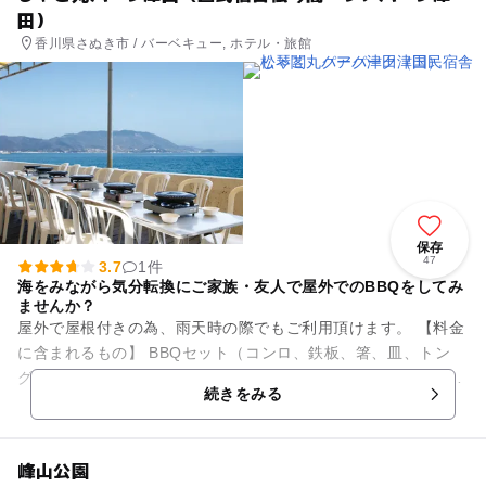
田）
香川県さぬき市 / バーベキュー, ホテル・旅館
保存
47
3.7
1件
海をみながら気分転換にご家族・友人で屋外でのBBQをしてみ
ませんか？
屋外で屋根付きの為、雨天時の際でもご利用頂けます。 【料金
に含まれるもの】 BBQセット（コンロ、鉄板、箸、皿、トン
グ、グラス、食材（肉3種、ソーセージ、野菜6種、ご飯、タ
続きをみる
レ） 飲...
峰山公園