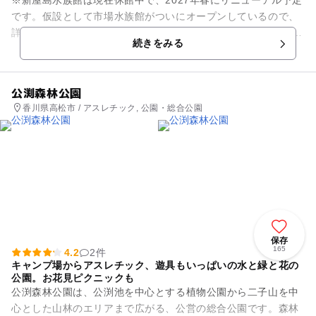
※新屋島水族館は現在休館中で、2027年春にリニューアル予定
です。仮設として市場水族館がついにオープンしているので、
詳細はオフィシャルサイトで確認ください。 香川県高松市に位
続きをみる
置する標高約3...
公渕森林公園
香川県高松市 / アスレチック, 公園・総合公園
保存
165
4.2
2件
キャンプ場からアスレチック、遊具もいっぱいの水と緑と花の
公園。お花見ピクニックも
公渕森林公園は、公渕池を中心とする植物公園から二子山を中
心とした山林のエリアまで広がる、公営の総合公園です。森林