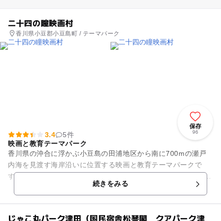
二十四の瞳映画村
香川県小豆郡小豆島町 / テーマパーク
保存
96
3.4
5件
映画と教育テーマパーク
香川県の沖合に浮かぶ小豆島の田浦地区から南に700mの瀬戸
内海を見渡す海岸沿いに位置する映画と教育テーマパークで
す。1987年に映画化された「二十四の瞳」のロケで使用された
続きをみる
「岬の分教場」や、男先...
じゃこ丸パーク津田（国民宿舎松琴閣 クアパーク津