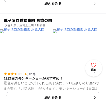
して花々との語らいが楽しい「みろく自然公園」は、ログハウ
続きをみる
スやバーベキュー...
銚子渓自然動物園 お猿の国
香川県小豆郡土庄町 / 動物園
保存
74
3.4
2件
1日2回のモンキーショーがおすすめ！
景色が美しいことで知られる銚子渓に、500匹余りの野生のサ
ルが住む「お猿の国」があります。モンキーショーが1日2回
（10：10と12：10）行われているほか、餌やり体験（1回100
続きをみる
円）もできます...