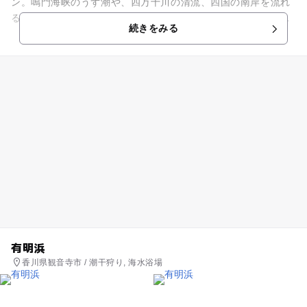
ン。鳴門海峡のうず潮や、四万十川の清流、四国の南岸を流れ
る世界最大の暖流「黒潮」など、さまざまな四国の水景を通じ
続きをみる
て、生きものたちの生息...
有明浜
香川県観音寺市 / 潮干狩り, 海水浴場