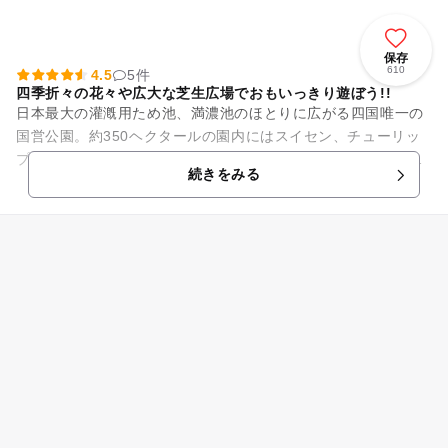
保存
610
4.5
5件
四季折々の花々や広大な芝生広場でおもいっきり遊ぼう!!
日本最大の灌漑用ため池、満濃池のほとりに広がる四国唯一の
国営公園。約350ヘクタールの園内にはスイセン、チューリッ
プ、ネモフィラ、アジサイ、コキア、コスモスなど季節の花々
続きをみる
が咲き誇ります。また冬に...