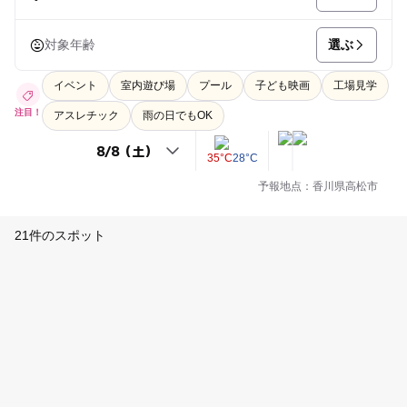
選ぶ
対象年齢
イベント
室内遊び場
プール
子ども映画
工場見学
注目！
アスレチック
雨の日でもOK
35°C
28°C
予報地点：香川県高松市
21件のスポット