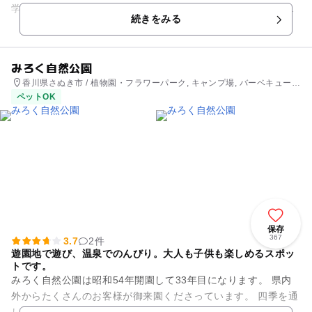
学習展示館、芝生広場やチビッコ広場、アスレチックコースな
続きをみる
どがあり、「水と緑と花の公...
みろく自然公園
香川県さぬき市 / 植物園・フラワーパーク, キャンプ場, バーベキュー,
アスレチック, 公園・総合公園
ペットOK
保存
367
3.7
2件
遊園地で遊び、温泉でのんびり。大人も子供も楽しめるスポッ
トです。
みろく自然公園は昭和54年開園して33年目になります。 県内
外からたくさんのお客様が御来園くださっています。 四季を通