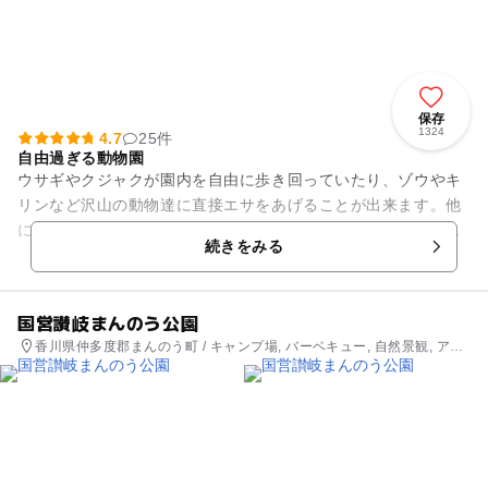
保存
1324
4.7
25件
自由過ぎる動物園
ウサギやクジャクが園内を自由に歩き回っていたり、ゾウやキ
リンなど沢山の動物達に直接エサをあげることが出来ます。他
にも猛獣の赤ちゃん（トラ、ライオン等）との触れあいや、タ
続きをみる
カ・フクロウが目の前を飛ぶ...
国営讃岐まんのう公園
香川県仲多度郡まんのう町 / キャンプ場, バーベキュー, 自然景観, アス
レチック, 公園・総合公園