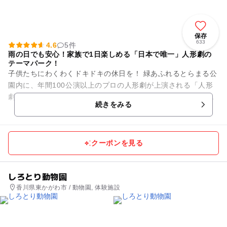
保存
633
4.6
5件
雨の日でも安心！家族で1日楽しめる「日本で唯一」人形劇の
テーマパーク！
子供たちにわくわくドキドキの休日を！ 緑あふれるとらまる公
園内に、年間100公演以上のプロの人形劇が上演される「人形
劇場とらまる座」や、実際に人形を見て触れて演じて作る経験
続きをみる
ができる人形劇体験型...
クーポンを見る
しろとり動物園
香川県東かがわ市 / 動物園, 体験施設