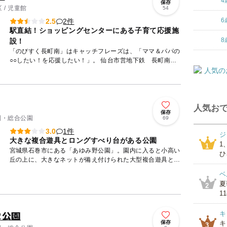
4
保存
/ 児童館
54
6
2件
2.5
駅直結！ショッピングセンターにある子育て応援施
8
設！
「のびすく長町南」はキャッチフレーズは、「ママ＆パパの
○○したい！を応援したい！」。 仙台市営地下鉄 長町南駅
に直結しているショッピングセンター、「ララガーデン長
町」の5階...
人気おで
保存
公園・総合公園
69
1件
3.0
ジ
大きな複合遊具とロングすべり台がある公園
1
1
宮城県石巻市にある「あゆみ野公園」。園内に入ると小高い
ひ
丘の上に、大きなネットが備え付けられた大型複合遊具と長
いすべり台があります。複合遊具は幼児も楽しく遊べるよう
ベ
な作りになっ...
夏
2
1
2公園
キ
保存
キ
3