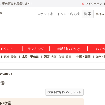
、夢の育みを応援します！
マイクーポン
春休み
イベント
ランキング
年齢別おでかけ
おで
東海
愛知
北陸・甲信越
関西
大阪
京都
兵庫
中国・四国
九州・
けスポット
一覧
検索条件をすべてリセット
ト検索