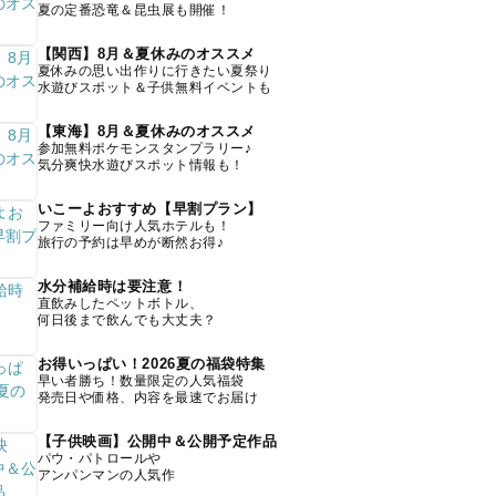
夏の定番恐竜＆昆虫展も開催！
【関西】8月＆夏休みのオススメ
夏休みの思い出作りに行きたい夏祭り
水遊びスポット＆子供無料イベントも
【東海】8月＆夏休みのオススメ
参加無料ポケモンスタンプラリー♪
気分爽快水遊びスポット情報も！
いこーよおすすめ【早割プラン】
ファミリー向け人気ホテルも！
旅行の予約は早めが断然お得♪
水分補給時は要注意！
直飲みしたペットボトル、
何日後まで飲んでも大丈夫？
お得いっぱい！2026夏の福袋特集
早い者勝ち！数量限定の人気福袋
発売日や価格、内容を最速でお届け
【子供映画】公開中＆公開予定作品
パウ・パトロールや
アンパンマンの人気作