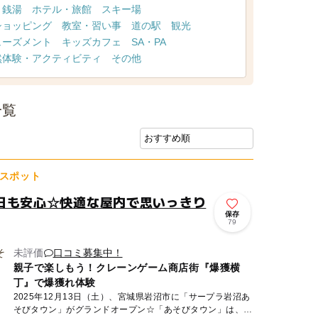
・銭湯
ホテル・旅館
スキー場
ショッピング
教室・習い事
道の駅
観光
ューズメント
キッズカフェ
SA・PA
然体験・アクティビティ
その他
一覧
スポット
日も安心☆快適な屋内で思いっきり
保存
79
未評価
口コミ募集中！
親子で楽しもう！クレーンゲーム商店街『爆獲横
丁』で爆獲れ体験
2025年12月13日（土）、宮城県岩沼市に「サープラ岩沼あ
そびタウン」がグランドオープン☆「あそびタウン」は、そ