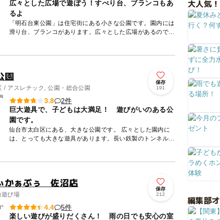
大人気！
広々とした広場で遊ぼう！すべり台、ブランコもあ
るよ
「明石台東公園」は住宅街にある小さな公園です。園内には
滑り台、ブランコがあります。広々とした広場があるのでボ
ール遊びも楽しめますが、防球ネットはありませんので道路
にボールが出...
公園
保存
 / アスレチック, 公園・総合公園
191
2件
3.8
巨大遊具で、子どもは大満足！ 遊びがいのある公
園です。
仙台市太白区にある、大きな公園です。 広々とした園内に
は、とっても大きな遊具があります。長い鉄製のトンネル
や、巨大なジャングルジム、そしてそこから降りるすべり台
は迫力満点。...
ぃかぁぶぅ 佐沼店
保存
内遊び場
212
編集部
5件
4.4
楽しい遊びが盛りだくさん！ 雨の日でも安心の室