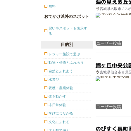
海の見える丘
無料
宮城県名取市 / ス
おでかけ以外のスポット
習い事スポットも表示す
る
ユーザー投稿
目的別
レジャー施設で遊ぶ
動物・植物とふれあう
錦ヶ丘中央公
自然とふれあう
宮城県仙台市青葉区
水遊び
収穫・農業体験
体を動かす
非日常体験
ユーザー投稿
学びにつながる
文化にふれる
のびすく長町
大人数で遊ぶ