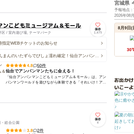
の地域ならではのお祭りや文化、名所・名産を取り入れた地
宮城県
域密着...
予報地点：
2026年08
マンこどもミュージアム＆モール
8月9日(
保存
 / 室内遊び場, テーマパーク
1,475
日時指定WEBチケットのお知らせ
30
んまんのいたずらでびしょ濡れ確定！仙台アンパンマ
ージアムで水あそび
50件
4.8
仙台でアンパンマンたちに会える！
「仙台アンパンマンこどもミュージアム＆モール」は、アン
お出か
パンマンワールドを遊びながら体験できる「それいけ！アン
いこーよ
パンマン」のテーマパーク。 2階ミュージアムの「やなせた
かし...
保存
公園・総合公園
4
2件
3.8