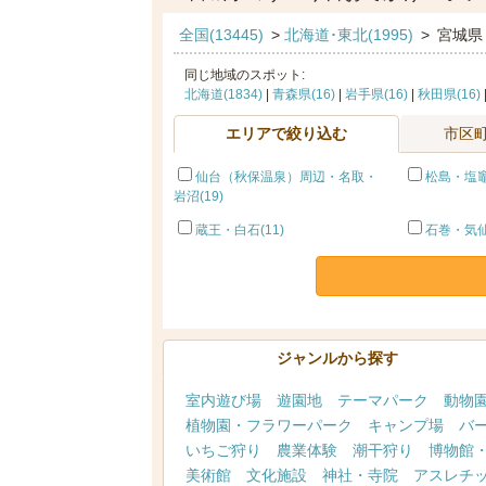
全国(13445)
>
北海道･東北(1995)
>
宮城県
同じ地域のスポット:
北海道(1834)
|
青森県(16)
|
岩手県(16)
|
秋田県(16)
エリアで絞り込む
市区
仙台（秋保温泉）周辺・名取・
松島・塩竈(
岩沼(19)
蔵王・白石(11)
石巻・気仙
ジャンルから探す
室内遊び場
遊園地
テーマパーク
動物
植物園・フラワーパーク
キャンプ場
バ
いちご狩り
農業体験
潮干狩り
博物館
美術館
文化施設
神社・寺院
アスレチ