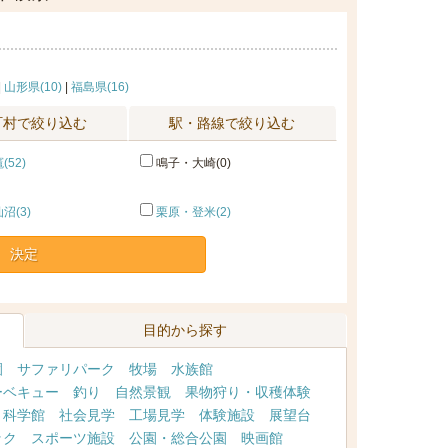
|
山形県(10)
|
福島県(16)
町村で絞り込む
駅・路線で絞り込む
52)
鳴子・大崎(0)
沼(3)
栗原・登米(2)
決定
目的から探す
園
サファリパーク
牧場
水族館
ーベキュー
釣り
自然景観
果物狩り・収穫体験
・科学館
社会見学
工場見学
体験施設
展望台
ック
スポーツ施設
公園・総合公園
映画館