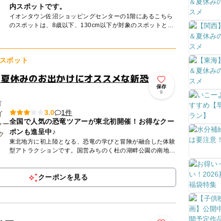
内スポットです。
イオンタウン佐沼ショッピングセンターの1階にあるこちら
のスポットは、8歳以下、130cm以下が対象のスポットとな
っています。 明るく楽しい雰囲気の施設内には、様々な遊
びがズ...
スポット
N！夏休みのお出かけにオススメな新恐
保存
9
町
1件
3.0
全国で人気の恐竜ツアーが東北初開催！お得なクー
ポンも進呈中♪
東北地方に初上陸となる、恐竜の学びと冒険が融合した体験
型アトラクションです。国営みちのく杜の湖畔公園の南地区
「憩いの森」に、全長約250メートルに及ぶ探検コースが登
場。エリア...
クーポンを見る