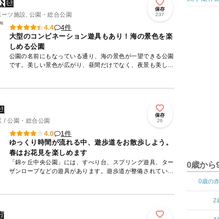
公園
保存
ポーツ施設, 公園・総合公園
237
4件
4.4
大型のコンビネーション遊具もあり！海の景色を楽
しめる公園
公園の名前にもなっている通り、海の景色が一望できる公園
です。美しい景色が広がり、昼間だけでなく、夜景も美しい
と言われています。 公園内には、テニスコートの他、遊具
も充実...
園
保存
 / 公園・総合公園
26
1件
4.0
ゆっくり時間が流れる中、遊歩道をお散歩しよう。
春はお花見を楽しめます
「錦ヶ丘中央公園」には、すべり台、スプリング遊具、ター
0歳から
ザンロープなどの遊具があります。遊歩道が整備されている
ので、ゆったりお散歩もできます。 また、野菜などの販売
0歳の
をして...
2
南