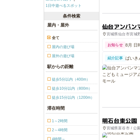
1日中遊べるスポット
条件検索
仙台アンパン
屋内・屋外
宮城県仙台市宮城野区
全て
8月 
お知らせ
屋内の遊び場
屋外の遊び場
ばいき
紹介記事
ンミュ
駅からの距離
徒歩5分以内（400m）
徒歩10分以内（800m）
徒歩15分以内（1200m）
滞在時間
明石台東公園
1～2時間
宮城県富谷市 / 
2～4時間
4時間～