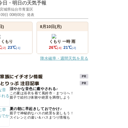
今日・明日の天気予報
宮城県仙台市青葉区
月09日 00時00分
発表
日)
8月10日(月)
くもり
くもり 一時 雨
℃
23℃
26℃
21℃
[-2]
[-1]
[-4]
[-2]
降水確率・週間天気を見る
け家族にイチオシ情報
とりっぷ 注目記事
涼やかな音色に癒やされる♪
この夏は浴衣を着て風鈴市・まつりへ！
親子で絵付け体験や絶景を満喫しよう
夏の朝に早起きしておでかけ♪
親子で神秘的なハスの絶景を楽しもう！
スイレンとの違い＆ハスまつり情報も