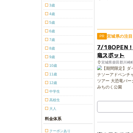
3歳
4歳
5歳
6歳
宮城県の注目
PR
7歳
7/18OPE
8歳
竜スポット
9歳
宮城県柴田郡川崎
10歳
11歳
12歳
中学生
高校生
大人
料金体系
クーポンあり