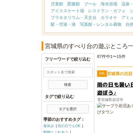
児童館
図書館
プール
海水浴場
温泉
アイススケート場
レストラン・カフェ
プラネタリウム・天文台
カラオケ
アミ
駅・空港・港
写真館・レンタル着物
自
宮城県のすべり台の遊ぶところ
87件中1〜15件
フリーワードで絞り込む
宮城県の注目
PR
雨の日も暑い
遊ぼう♪
タグで絞り込む
宮城県岩沼市
タグを選択
季節のおすすめタグ：
春休み
雨の日でもOK
動物とふれあう