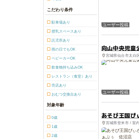
こだわり条件
駐車場あり
ユーザー投稿
授乳スペースあり
託児所あり
向山中央児童
雨の日でもOK
宮城県仙台市太白区
ベビーカーOK
飲食物持ち込みOK
レストラン（食堂）あり
売店あり
ユーザー投稿
おむつ交換台あり
対象年齢
あそび王国ぴ
0歳
宮城県登米市 / 室
1歳
2歳