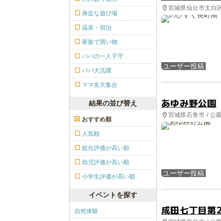
宮城県仙台市太白区 
身近な遊び場
温泉・宿泊
家族で買い物
パパの一人子守
ユーザー投稿
パパ大活躍
ママ友大集合
あゆみ野公園
結果の並び替え
宮城県石巻市 / 
おすすめ順
人気順
総合評価が高い順
幼児評価が高い順
ユーザー投稿
小学生評価が高い順
イベントを探す
成田七丁目第
自然体験