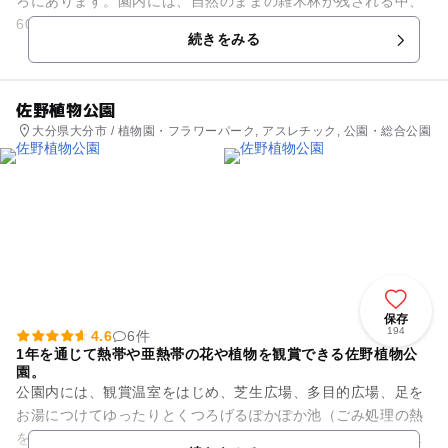
ろにあります。園内には、自然のままの雑木林が残される中、
600mにわたって人工の小川が設けられ、清らかな水の流れを
続きをみる
作っています。自然公園...
佐野植物公園
大分県大分市 / 植物園・フラワーパーク, アスレチック, 公園・総合公園
保存
194
4.6
6件
1年を通じて熱帯や亜熱帯の花や植物を観賞できる佐野植物公
園。
公園内には、観賞温室をはじめ、芝生広場、多目的広場、足を
お湯につけてゆったりとくつろげるぽかぽか池（ごみ処理の熱
を利用）、色々な遊具がある遊びの森、全長６０メートルのス