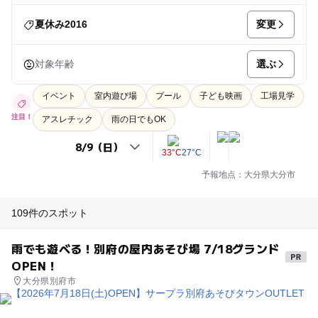
変更
夏休み2016
選ぶ
対象年齢
イベント
室内遊び場
プール
子ども映画
工場見学
注目！
アスレチック
雨の日でもOK
33°C
27°C
予報地点：大分県大分市
109件のスポット
雨でも遊べる！別府の屋内あそび場 7/18グランド
OPEN！
大分県別府市